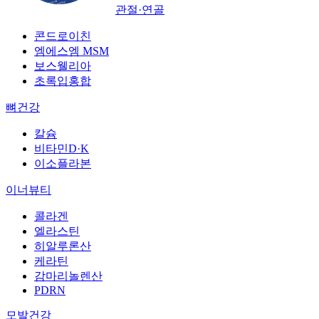
관절·연골
콘드로이친
엠에스엠 MSM
보스웰리아
초록입홍합
뼈건강
칼슘
비타민D·K
이소플라본
이너뷰티
콜라겐
엘라스틴
히알루론산
케라틴
감마리놀렌산
PDRN
모발건강