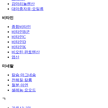
감마리놀렌산
대마종자유·오일류
비타민
종합비타민
비타민B군
비타민C
비타민D
비타민K
비오틴·판토텐산
엽산
미네랄
칼슘·마그네슘
전해질·칼륨
철분·아연
셀레늄·요오드
ㄱ
가르시니아