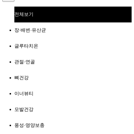
전체보기
장·배변·유산균
글루타치온
관절·연골
뼈건강
이너뷰티
모발건강
풍성·영양보충