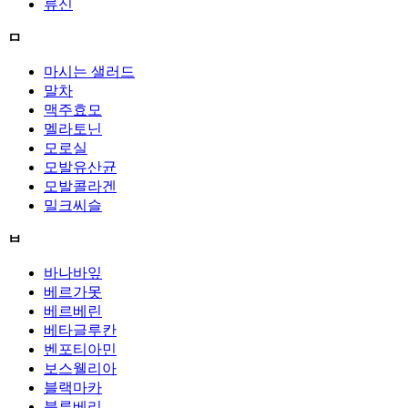
류신
ㅁ
마시는 샐러드
말차
맥주효모
멜라토닌
모로실
모발유산균
모발콜라겐
밀크씨슬
ㅂ
바나바잎
베르가못
베르베린
베타글루칸
벤포티아민
보스웰리아
블랙마카
블루베리