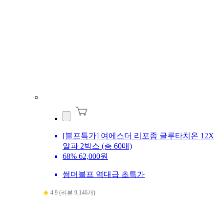
[블프특가] 여에스더 리포좀 글루타치온 12X
알파 2박스 (총 60매)
68%
62,000원
썸머블프 역대급 초특가
4.9 (리뷰 9,146개)