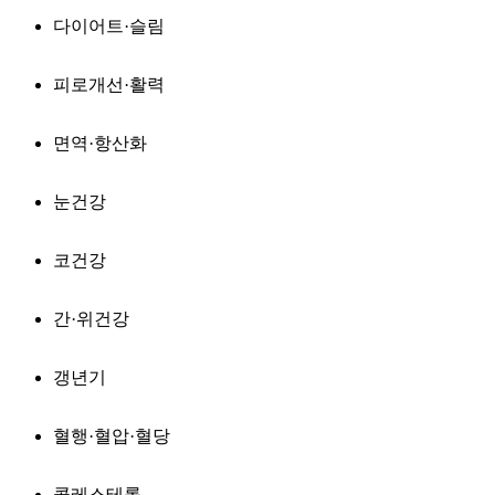
다이어트·슬림
피로개선·활력
면역·항산화
눈건강
코건강
간·위건강
갱년기
혈행·혈압·혈당
콜레스테롤