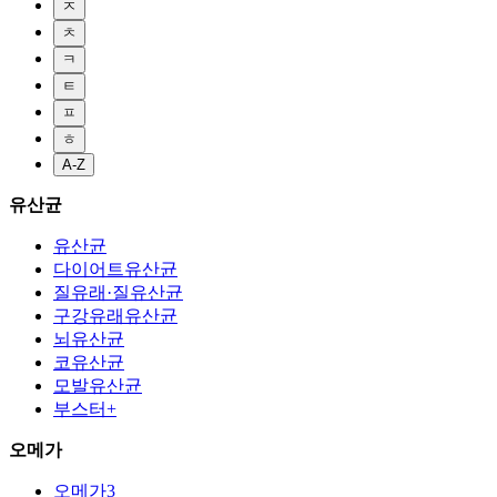
ㅈ
ㅊ
ㅋ
ㅌ
ㅍ
ㅎ
A-Z
유산균
유산균
다이어트유산균
질유래·질유산균
구강유래유산균
뇌유산균
코유산균
모발유산균
부스터+
오메가
오메가3