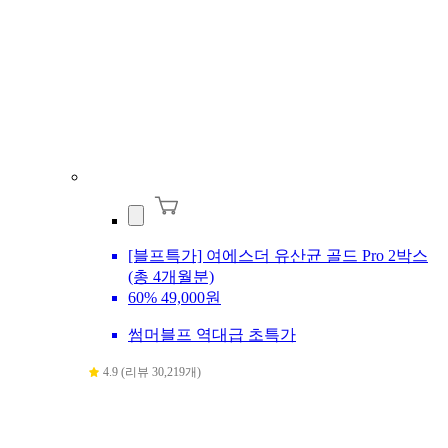
[블프특가] 여에스더 유산균 골드 Pro 2박스
(총 4개월분)
60%
49,000원
썸머블프 역대급 초특가
4.9 (리뷰 30,219개)