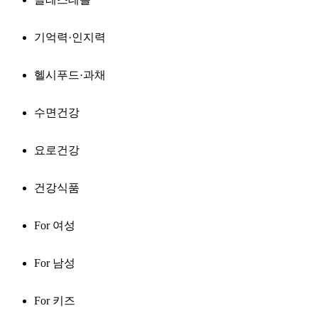
기억력·인지력
헬시푸드·과채
수면건강
요로건강
건강식품
For 여성
For 남성
For 키즈