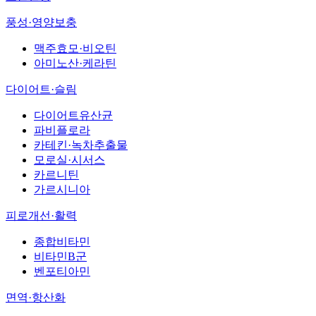
풍성·영양보충
맥주효모·비오틴
아미노산·케라틴
다이어트·슬림
다이어트유산균
파비플로라
카테킨·녹차추출물
모로실·시서스
카르니틴
가르시니아
피로개선·활력
종합비타민
비타민B군
벤포티아민
면역·항산화