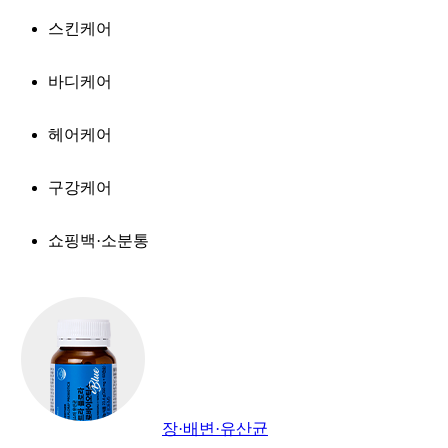
스킨케어
바디케어
헤어케어
구강케어
쇼핑백·소분통
장·배변·유산균