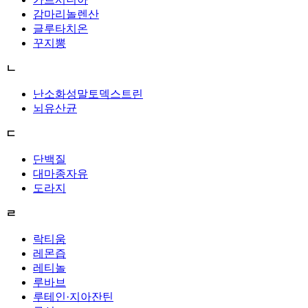
감마리놀렌산
글루타치온
꾸지뽕
ㄴ
난소화성말토덱스트린
뇌유산균
ㄷ
단백질
대마종자유
도라지
ㄹ
락티움
레몬즙
레티놀
루바브
루테인·지아잔틴