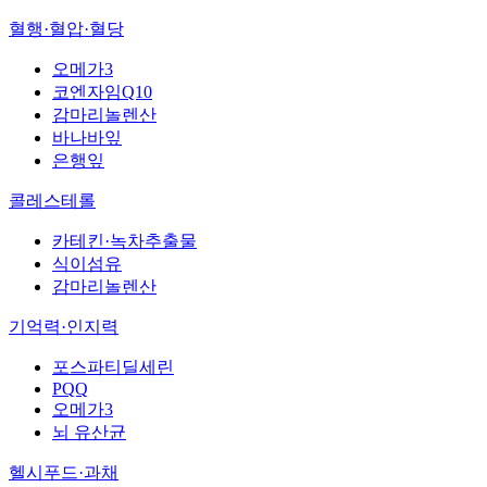
혈행·혈압·혈당
오메가3
코엔자임Q10
감마리놀렌산
바나바잎
은행잎
콜레스테롤
카테킨·녹차추출물
식이섬유
감마리놀렌산
기억력·인지력
포스파티딜세린
PQQ
오메가3
뇌 유산균
헬시푸드·과채