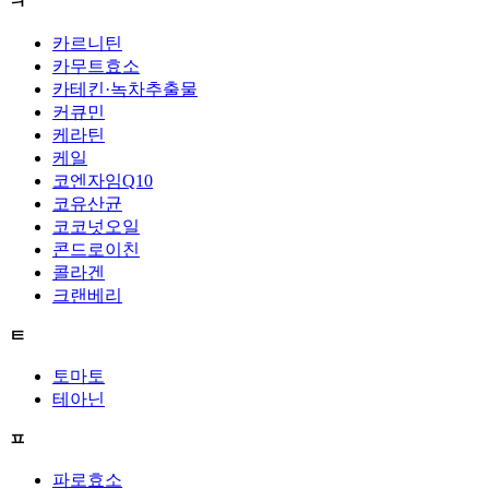
ㅋ
카르니틴
카무트효소
카테킨·녹차추출물
커큐민
케라틴
케일
코엔자임Q10
코유산균
코코넛오일
콘드로이친
콜라겐
크랜베리
ㅌ
토마토
테아닌
ㅍ
파로효소