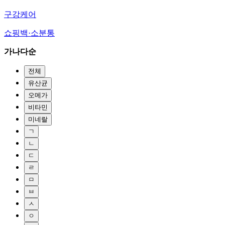
구강케어
쇼핑백·소분통
가나다순
전체
유산균
오메가
비타민
미네랄
ㄱ
ㄴ
ㄷ
ㄹ
ㅁ
ㅂ
ㅅ
ㅇ