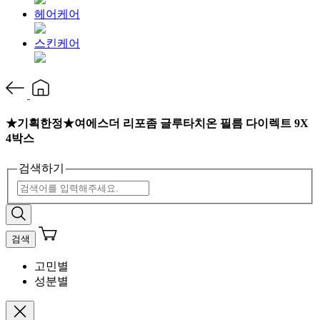
헤어케어
스킨케어
★기획한정★여에스더 리포좀 글루타치온 필름 다이렉트 9X
4박스
검색하기
검색
고민별
성분별