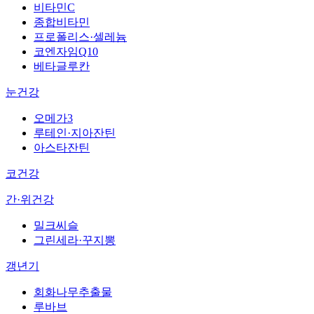
비타민C
종합비타민
프로폴리스·셀레늄
코엔자임Q10
베타글루칸
눈건강
오메가3
루테인·지아잔틴
아스타잔틴
코건강
간·위건강
밀크씨슬
그린세라·꾸지뽕
갱년기
회화나무추출물
루바브