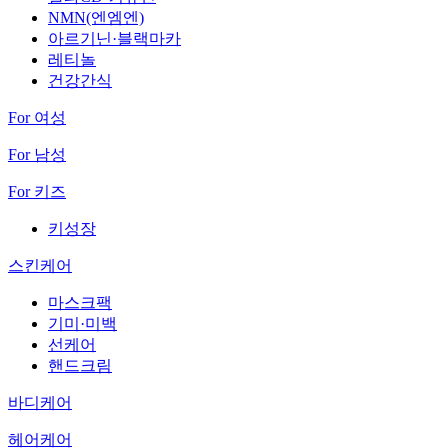
NMN(엔엠엔)
아르기닌·블랙마카
레티놀
건강간식
For 여성
For 남성
For 키즈
키성장
스킨케어
마스크팩
기미·미백
선케어
핸드크림
바디케어
헤어케어