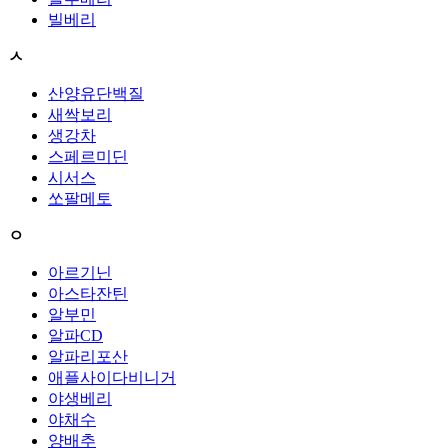
빌베리
ㅅ
산양유단백질
새싹보리
생강차
스페르미딘
시서스
쏘팔메토
ㅇ
아르기닌
아스타잔틴
알부민
알파CD
알파리포산
애플사이다비니거
야생베리
야채수
양배추