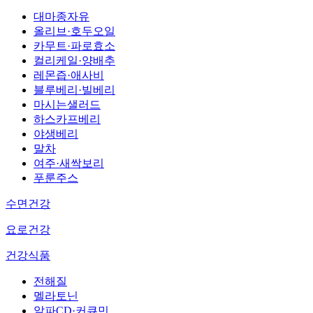
대마종자유
올리브·호두오일
카무트·파로효소
컬리케일·양배추
레몬즙·애사비
블루베리·빌베리
마시는샐러드
하스카프베리
야생베리
말차
여주·새싹보리
푸룬주스
수면건강
요로건강
건강식품
전해질
멜라토닌
알파CD·커큐민