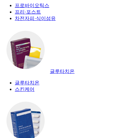
프로바이오틱스
프리·포스트
차전자피·식이섬유
글루타치온
글루타치온
스킨케어