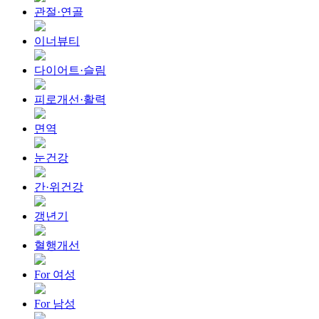
관절·연골
이너뷰티
다이어트·슬림
피로개선·활력
면역
눈건강
간·위건강
갱년기
혈행개선
For 여성
For 남성