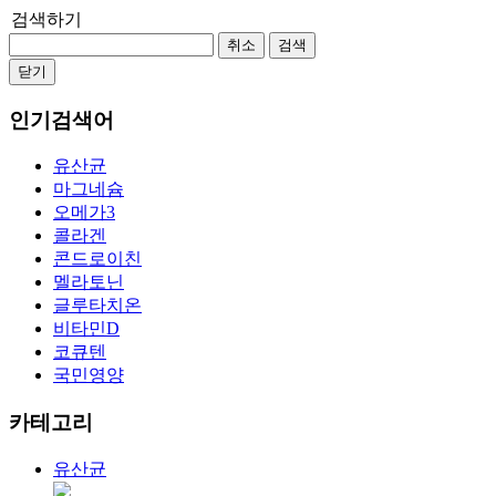
검색하기
취소
검색
닫기
인기검색어
유산균
마그네슘
오메가3
콜라겐
콘드로이친
멜라토닌
글루타치온
비타민D
코큐텐
국민영양
카테고리
유산균