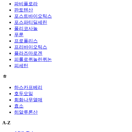
파비플로라
판토텐산
포스트바이오틱스
포스파티딜세린
폴리코사놀
푸룬
프로폴리스
프리바이오틱스
플라즈마로겐
피롤로퀴놀린퀴논
피세틴
ㅎ
하스카프베리
호두오일
회화나무열매
효소
히알루론산
A-Z