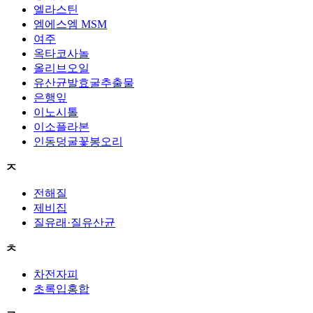
엘라스틴
엠에스엠 MSM
여주
옥타코사놀
올리브오일
유산균발효굴추출물
은행잎
이노시톨
이소플라본
인동덩굴꽃봉오리
ㅈ
전해질
제비집
질유래·질유산균
ㅊ
차전자피
초록입홍합