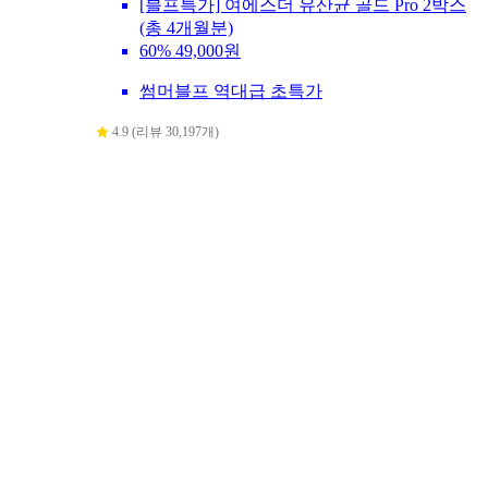
[블프특가] 여에스더 유산균 골드 Pro 2박스
(총 4개월분)
60%
49,000원
썸머블프 역대급 초특가
4.9 (리뷰 30,197개)