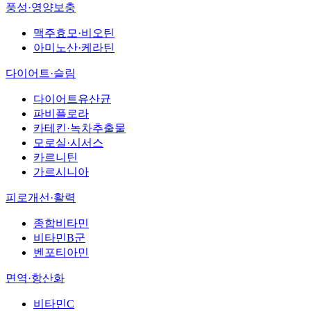
풍성·영양보충
맥주효모·비오틴
아미노산·케라틴
다이어트·슬림
다이어트유산균
파비플로라
카테킨·녹차추출물
모로실·시서스
카르니틴
가르시니아
피로개선·활력
종합비타민
비타민B군
벤포티아민
면역·항산화
비타민C