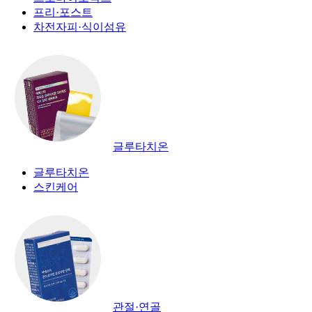
프리·포스트
차전자피·식이섬유
글루타치온
글루타치온
스킨케어
관절·연골