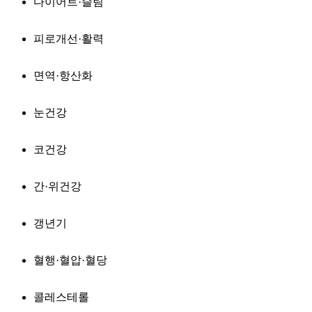
다이어트·슬림
피로개선·활력
면역·항산화
눈건강
코건강
간·위건강
갱년기
혈행·혈압·혈당
콜레스테롤