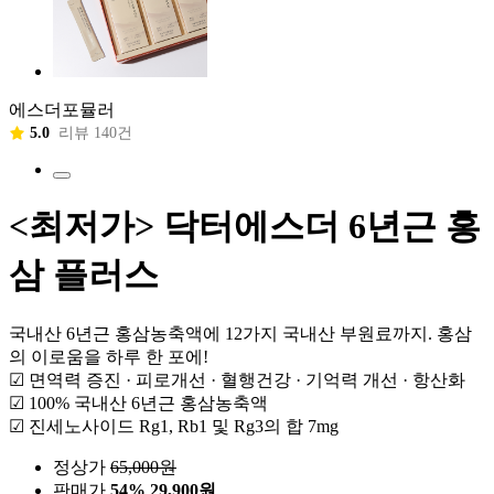
에스더포뮬러
5.0
리뷰 140건
<최저가> 닥터에스더 6년근 홍
삼 플러스
국내산 6년근 홍삼농축액에 12가지 국내산 부원료까지. 홍삼
의 이로움을 하루 한 포에!
☑ 면역력 증진 · 피로개선 · 혈행건강 · 기억력 개선 · 항산화
☑ 100% 국내산 6년근 홍삼농축액
☑ 진세노사이드 Rg1, Rb1 및 Rg3의 합 7mg
정상가
65,000
원
판매가
54%
29,900원