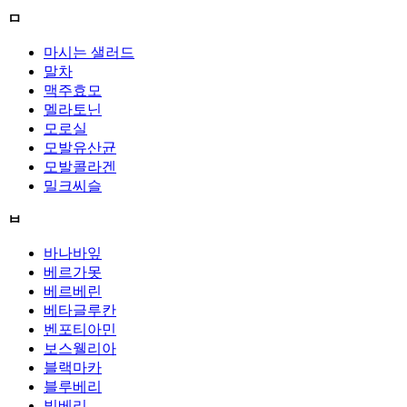
ㅁ
마시는 샐러드
말차
맥주효모
멜라토닌
모로실
모발유산균
모발콜라겐
밀크씨슬
ㅂ
바나바잎
베르가못
베르베린
베타글루칸
벤포티아민
보스웰리아
블랙마카
블루베리
빌베리