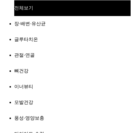
전체보기
장·배변·유산균
글루타치온
관절·연골
뼈건강
이너뷰티
모발건강
풍성·영양보충