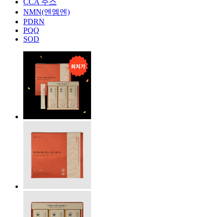
CCA 주스
NMN(엔엠엔)
PDRN
PQQ
SOD