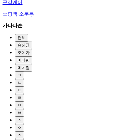
구강케어
쇼핑백·소분통
가나다순
전체
유산균
오메가
비타민
미네랄
ㄱ
ㄴ
ㄷ
ㄹ
ㅁ
ㅂ
ㅅ
ㅇ
ㅈ