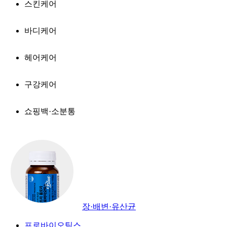
스킨케어
바디케어
헤어케어
구강케어
쇼핑백·소분통
장·배변·유산균
프로바이오틱스