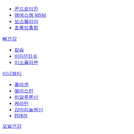
콘드로이친
엠에스엠 MSM
보스웰리아
초록입홍합
뼈건강
칼슘
비타민D·K
이소플라본
이너뷰티
콜라겐
엘라스틴
히알루론산
케라틴
감마리놀렌산
PDRN
모발건강