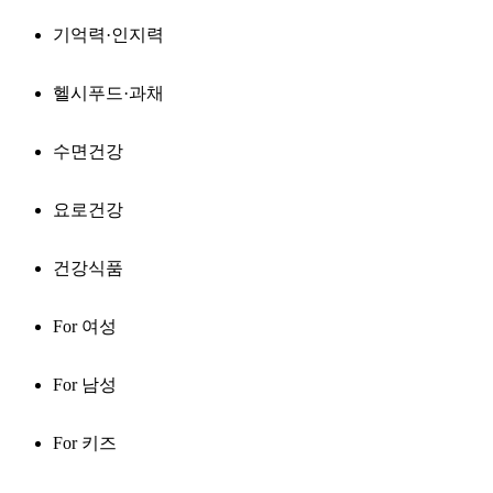
기억력·인지력
헬시푸드·과채
수면건강
요로건강
건강식품
For 여성
For 남성
For 키즈