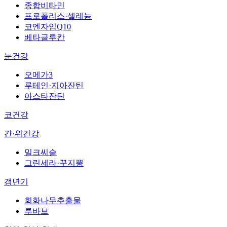
종합비타민
프로폴리스·셀레늄
코엔자임Q10
베타글루칸
눈건강
오메가3
루테인·지아잔틴
아스타잔틴
코건강
간·위건강
밀크씨슬
그린세라·꾸지뽕
갱년기
회화나무추출물
루바브