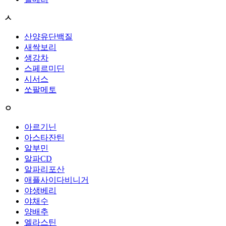
ㅅ
산양유단백질
새싹보리
생강차
스페르미딘
시서스
쏘팔메토
ㅇ
아르기닌
아스타잔틴
알부민
알파CD
알파리포산
애플사이다비니거
야생베리
야채수
양배추
엘라스틴