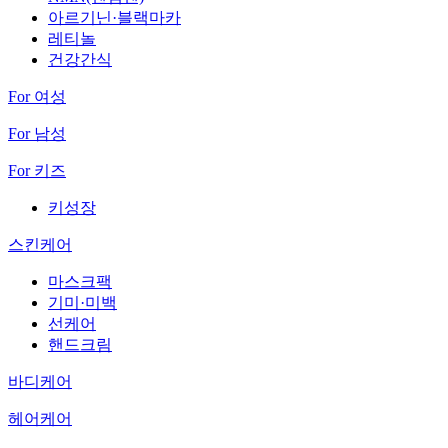
아르기닌·블랙마카
레티놀
건강간식
For 여성
For 남성
For 키즈
키성장
스킨케어
마스크팩
기미·미백
선케어
핸드크림
바디케어
헤어케어