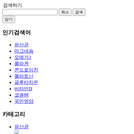
검색하기
취소
검색
닫기
인기검색어
유산균
마그네슘
오메가3
콜라겐
콘드로이친
멜라토닌
글루타치온
비타민D
코큐텐
국민영양
카테고리
유산균