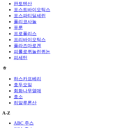
판토텐산
포스트바이오틱스
포스파티딜세린
폴리코사놀
푸룬
프로폴리스
프리바이오틱스
플라즈마로겐
피롤로퀴놀린퀴논
피세틴
ㅎ
하스카프베리
호두오일
회화나무열매
효소
히알루론산
A-Z
ABC 주스