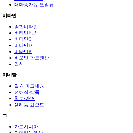
대마종자유·오일류
비타민
종합비타민
비타민B군
비타민C
비타민D
비타민K
비오틴·판토텐산
엽산
미네랄
칼슘·마그네슘
전해질·칼륨
철분·아연
셀레늄·요오드
ㄱ
가르시니아
감마리놀렌산