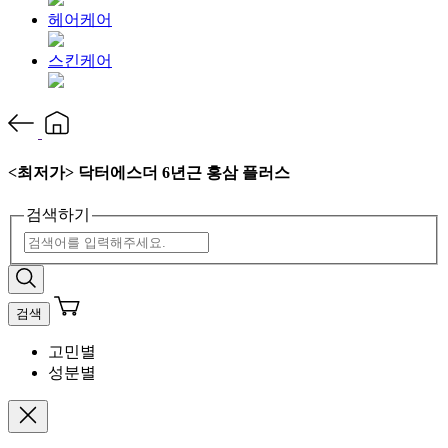
헤어케어
스킨케어
<최저가> 닥터에스더 6년근 홍삼 플러스
검색하기
검색
고민별
성분별