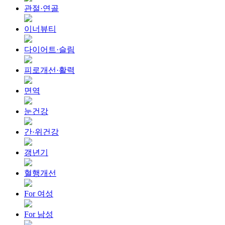
관절·연골
이너뷰티
다이어트·슬림
피로개선·활력
면역
눈건강
간·위건강
갱년기
혈행개선
For 여성
For 남성