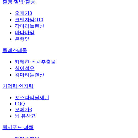
혈행·혈압·혈당
오메가3
코엔자임Q10
감마리놀렌산
바나바잎
은행잎
콜레스테롤
카테킨·녹차추출물
식이섬유
감마리놀렌산
기억력·인지력
포스파티딜세린
PQQ
오메가3
뇌 유산균
헬시푸드·과채