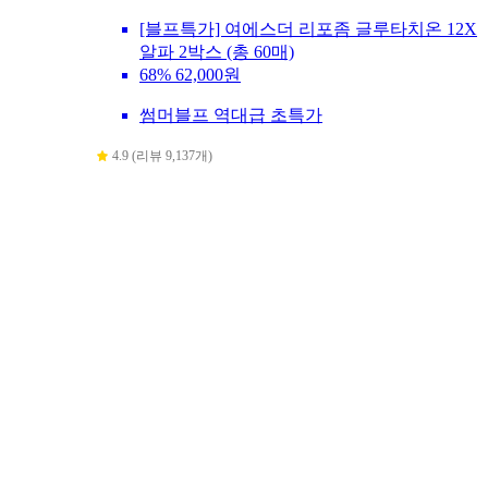
[블프특가] 여에스더 리포좀 글루타치온 12X
알파 2박스 (총 60매)
68%
62,000원
썸머블프 역대급 초특가
4.9 (리뷰 9,137개)