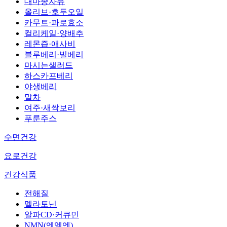
대마종자유
올리브·호두오일
카무트·파로효소
컬리케일·양배추
레몬즙·애사비
블루베리·빌베리
마시는샐러드
하스카프베리
야생베리
말차
여주·새싹보리
푸룬주스
수면건강
요로건강
건강식품
전해질
멜라토닌
알파CD·커큐민
NMN(엔엠엔)