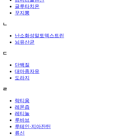
글루타치온
꾸지뽕
ㄴ
난소화성말토덱스트린
뇌유산균
ㄷ
단백질
대마종자유
도라지
ㄹ
락티움
레몬즙
레티놀
루바브
루테인·지아잔틴
류신