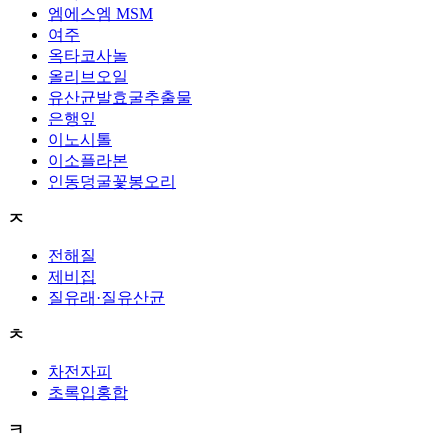
엠에스엠 MSM
여주
옥타코사놀
올리브오일
유산균발효굴추출물
은행잎
이노시톨
이소플라본
인동덩굴꽃봉오리
ㅈ
전해질
제비집
질유래·질유산균
ㅊ
차전자피
초록입홍합
ㅋ