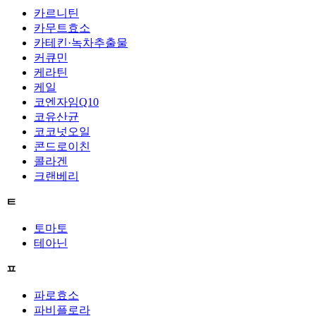
카르니틴
카무트효소
카테킨·녹차추출물
커큐민
케라틴
케일
코엔자임Q10
코유산균
코코넛오일
콘드로이친
콜라겐
크랜베리
ㅌ
토마토
테아닌
ㅍ
파로효소
파비플로라