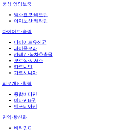
풍성·영양보충
맥주효모·비오틴
아미노산·케라틴
다이어트·슬림
다이어트유산균
파비플로라
카테킨·녹차추출물
모로실·시서스
카르니틴
가르시니아
피로개선·활력
종합비타민
비타민B군
벤포티아민
면역·항산화
비타민C