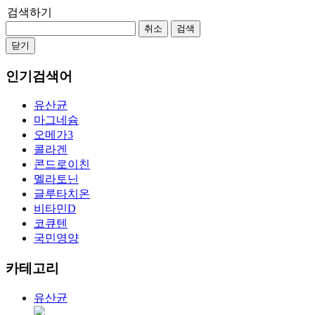
검색하기
취소
검색
닫기
인기검색어
유산균
마그네슘
오메가3
콜라겐
콘드로이친
멜라토닌
글루타치온
비타민D
코큐텐
국민영양
카테고리
유산균