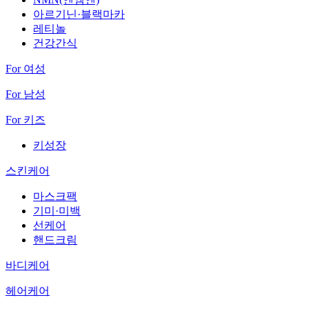
아르기닌·블랙마카
레티놀
건강간식
For 여성
For 남성
For 키즈
키성장
스킨케어
마스크팩
기미·미백
선케어
핸드크림
바디케어
헤어케어