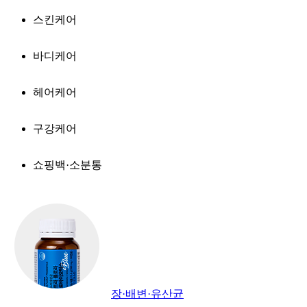
스킨케어
바디케어
헤어케어
구강케어
쇼핑백·소분통
장·배변·유산균