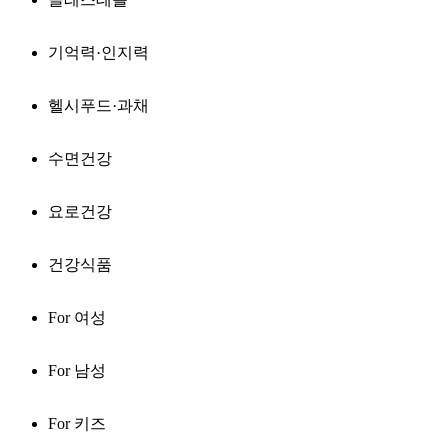
기억력·인지력
헬시푸드·과채
수면건강
요로건강
건강식품
For 여성
For 남성
For 키즈