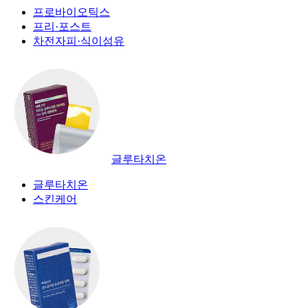
프로바이오틱스
프리·포스트
차전자피·식이섬유
글루타치온
글루타치온
스킨케어