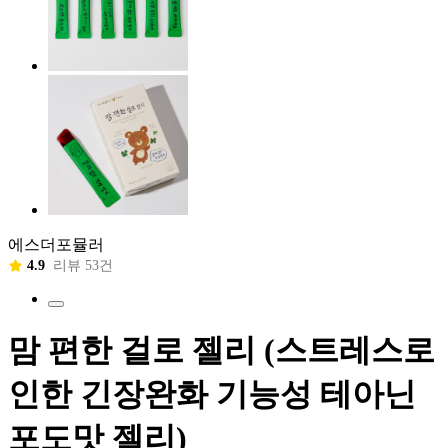
에스더포뮬러
4.9
리뷰 53건
맘 편한 걸로 젤리 (스트레스로
인한 긴장완화 기능성 테아닌
포도맛 젤리)