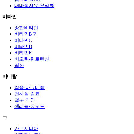
대마종자유·오일류
비타민
종합비타민
비타민B군
비타민C
비타민D
비타민K
비오틴·판토텐산
엽산
미네랄
칼슘·마그네슘
전해질·칼륨
철분·아연
셀레늄·요오드
ㄱ
가르시니아