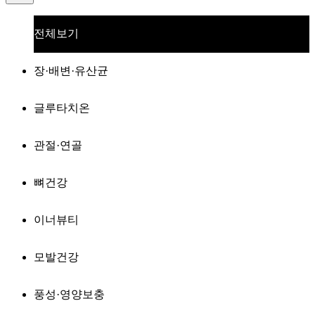
전체보기
장·배변·유산균
글루타치온
관절·연골
뼈건강
이너뷰티
모발건강
풍성·영양보충