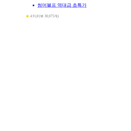
썸머블프 역대급 초특가
4.9 (리뷰 30,075개)