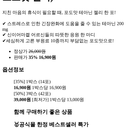
지친 마음의 휴식이 필요할 때, 포도맛 테아닌 젤리 한 포!
✔ 스트레스로 인한 긴장완화에 도움을 줄 수 있는 테아닌 200
mg
✔ 신이어마켙 어르신들의 따뜻한 응원 한 마디
✔세심하게 고른 부원료 10종까지 부담없는 포도맛으로!
정상가
26,000
원
판매가
35%
16,900원
옵션정보
[35%] 1박스 (14포)
16,900원
1박스당 16,900원
[50%] 3박스 (42포)
39,000원
[최저가] 1박스당 13,000원
함께 구매하기 좋은 상품
🥇공식몰 한정 베스트셀러 특가