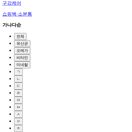
구강케어
쇼핑백·소분통
가나다순
전체
유산균
오메가
비타민
미네랄
ㄱ
ㄴ
ㄷ
ㄹ
ㅁ
ㅂ
ㅅ
ㅇ
ㅈ