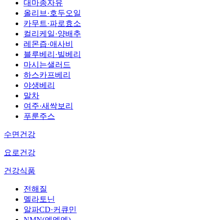
대마종자유
올리브·호두오일
카무트·파로효소
컬리케일·양배추
레몬즙·애사비
블루베리·빌베리
마시는샐러드
하스카프베리
야생베리
말차
여주·새싹보리
푸룬주스
수면건강
요로건강
건강식품
전해질
멜라토닌
알파CD·커큐민
NMN(엔엠엔)