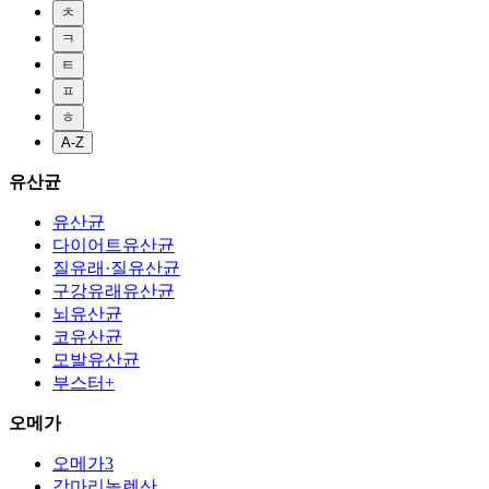
ㅊ
ㅋ
ㅌ
ㅍ
ㅎ
A-Z
유산균
유산균
다이어트유산균
질유래·질유산균
구강유래유산균
뇌유산균
코유산균
모발유산균
부스터+
오메가
오메가3
감마리놀렌산