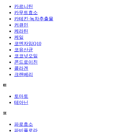
카르니틴
카무트효소
카테킨·녹차추출물
커큐민
케라틴
케일
코엔자임Q10
코유산균
코코넛오일
콘드로이친
콜라겐
크랜베리
ㅌ
토마토
테아닌
ㅍ
파로효소
파비플로라