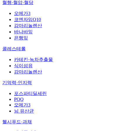
혈행·혈압·혈당
오메가3
코엔자임Q10
감마리놀렌산
바나바잎
은행잎
콜레스테롤
카테킨·녹차추출물
식이섬유
감마리놀렌산
기억력·인지력
포스파티딜세린
PQQ
오메가3
뇌 유산균
헬시푸드·과채