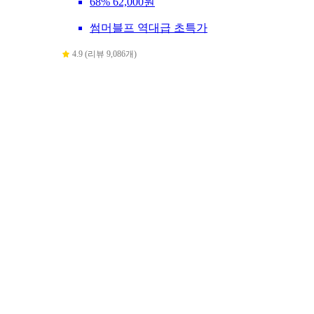
68%
62,000원
썸머블프 역대급 초특가
4.9 (리뷰 9,086개)