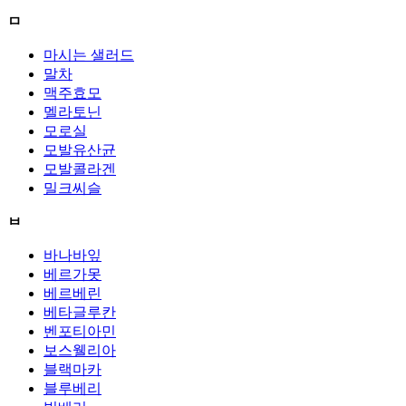
ㅁ
마시는 샐러드
말차
맥주효모
멜라토닌
모로실
모발유산균
모발콜라겐
밀크씨슬
ㅂ
바나바잎
베르가못
베르베린
베타글루칸
벤포티아민
보스웰리아
블랙마카
블루베리