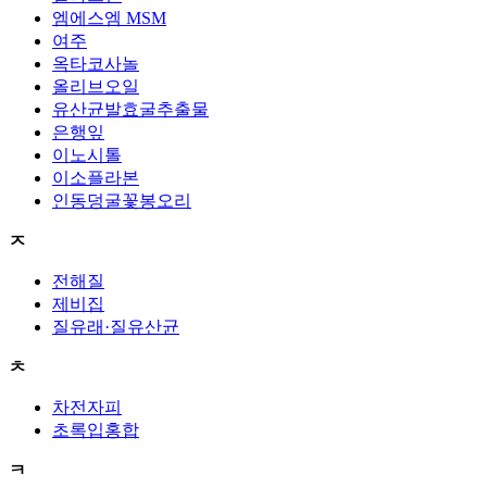
엠에스엠 MSM
여주
옥타코사놀
올리브오일
유산균발효굴추출물
은행잎
이노시톨
이소플라본
인동덩굴꽃봉오리
ㅈ
전해질
제비집
질유래·질유산균
ㅊ
차전자피
초록입홍합
ㅋ