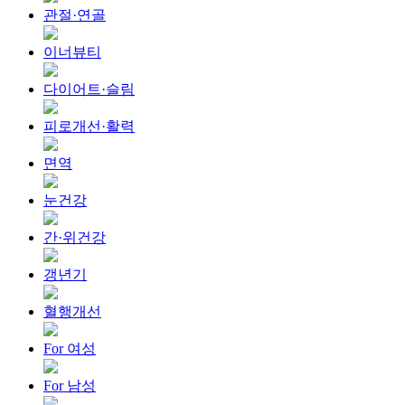
관절·연골
이너뷰티
다이어트·슬림
피로개선·활력
면역
눈건강
간·위건강
갱년기
혈행개선
For 여성
For 남성