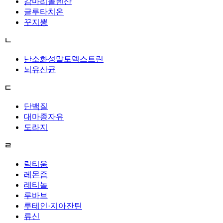
감마리놀렌산
글루타치온
꾸지뽕
ㄴ
난소화성말토덱스트린
뇌유산균
ㄷ
단백질
대마종자유
도라지
ㄹ
락티움
레몬즙
레티놀
루바브
루테인·지아잔틴
류신