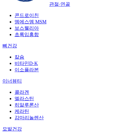
관절·연골
콘드로이친
엠에스엠 MSM
보스웰리아
초록입홍합
뼈건강
칼슘
비타민D·K
이소플라본
이너뷰티
콜라겐
엘라스틴
히알루론산
케라틴
감마리놀렌산
모발건강