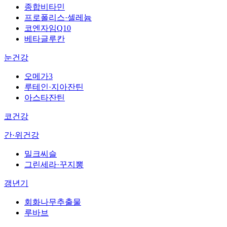
종합비타민
프로폴리스·셀레늄
코엔자임Q10
베타글루칸
눈건강
오메가3
루테인·지아잔틴
아스타잔틴
코건강
간·위건강
밀크씨슬
그린세라·꾸지뽕
갱년기
회화나무추출물
루바브