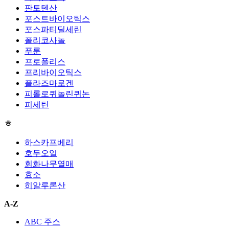
판토텐산
포스트바이오틱스
포스파티딜세린
폴리코사놀
푸룬
프로폴리스
프리바이오틱스
플라즈마로겐
피롤로퀴놀린퀴논
피세틴
ㅎ
하스카프베리
호두오일
회화나무열매
효소
히알루론산
A-Z
ABC 주스