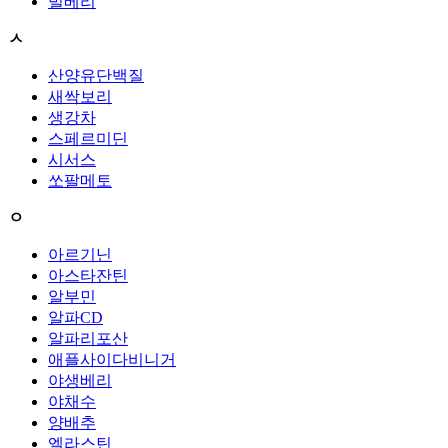
빌베리
ㅅ
산양유단백질
새싹보리
생강차
스페르미딘
시서스
쏘팔메토
ㅇ
아르기닌
아스타잔틴
알부민
알파CD
알파리포산
애플사이다비니거
야생베리
야채수
양배추
엘라스틴