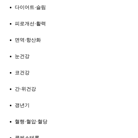
다이어트·슬림
피로개선·활력
면역·항산화
눈건강
코건강
간·위건강
갱년기
혈행·혈압·혈당
콜레스테롤