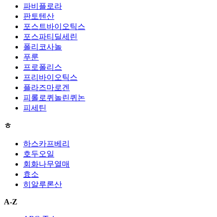
파비플로라
판토텐산
포스트바이오틱스
포스파티딜세린
폴리코사놀
푸룬
프로폴리스
프리바이오틱스
플라즈마로겐
피롤로퀴놀린퀴논
피세틴
ㅎ
하스카프베리
호두오일
회화나무열매
효소
히알루론산
A-Z