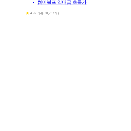
썸머블프 역대급 초특가
4.9 (리뷰 30,232개)