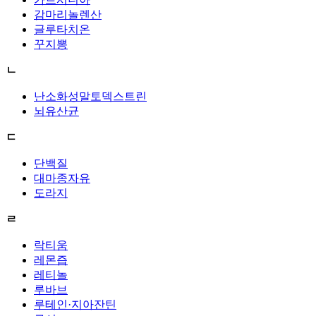
감마리놀렌산
글루타치온
꾸지뽕
ㄴ
난소화성말토덱스트린
뇌유산균
ㄷ
단백질
대마종자유
도라지
ㄹ
락티움
레몬즙
레티놀
루바브
루테인·지아잔틴