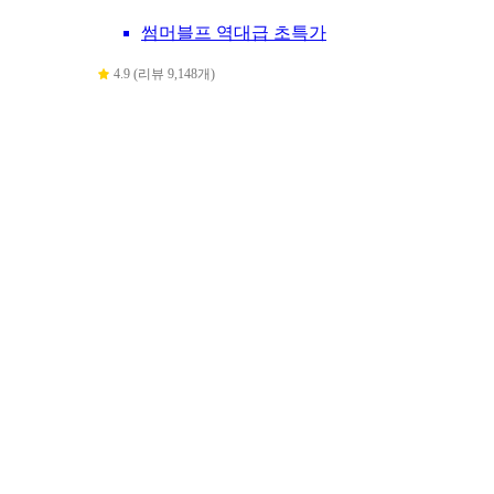
썸머블프 역대급 초특가
4.9 (리뷰 9,148개)