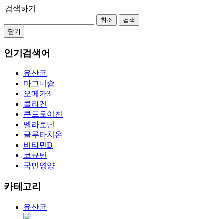
검색하기
취소
검색
닫기
인기검색어
유산균
마그네슘
오메가3
콜라겐
콘드로이친
멜라토닌
글루타치온
비타민D
코큐텐
국민영양
카테고리
유산균