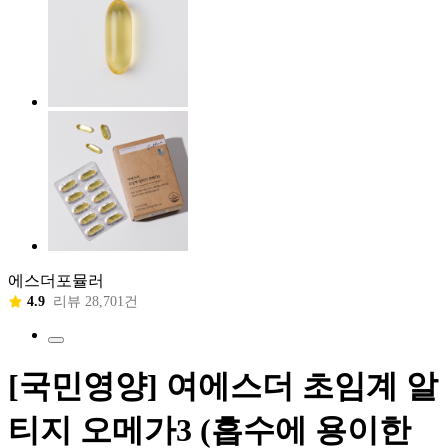
에스더포뮬러
4.9
리뷰 28,701건
[국민영양] 여에스더 초임계 알
티지 오메가3 (흡수에 용이한