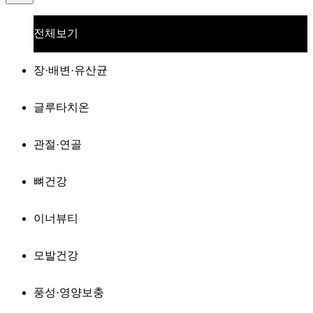
전체보기
장·배변·유산균
글루타치온
관절·연골
뼈건강
이너뷰티
모발건강
풍성·영양보충