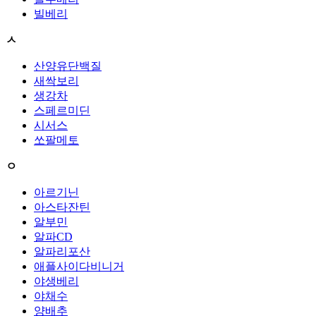
빌베리
ㅅ
산양유단백질
새싹보리
생강차
스페르미딘
시서스
쏘팔메토
ㅇ
아르기닌
아스타잔틴
알부민
알파CD
알파리포산
애플사이다비니거
야생베리
야채수
양배추