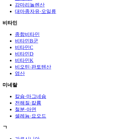
감마리놀렌산
대마종자유·오일류
비타민
종합비타민
비타민B군
비타민C
비타민D
비타민K
비오틴·판토텐산
엽산
미네랄
칼슘·마그네슘
전해질·칼륨
철분·아연
셀레늄·요오드
ㄱ
가르시니아