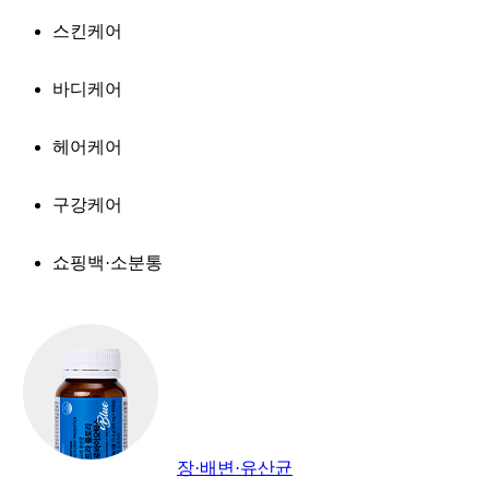
스킨케어
바디케어
헤어케어
구강케어
쇼핑백·소분통
장·배변·유산균