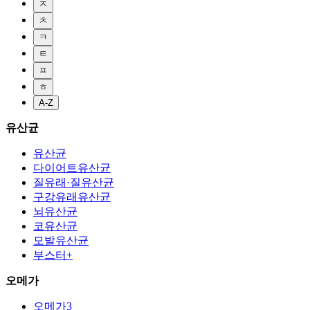
ㅈ
ㅊ
ㅋ
ㅌ
ㅍ
ㅎ
A-Z
유산균
유산균
다이어트유산균
질유래·질유산균
구강유래유산균
뇌유산균
코유산균
모발유산균
부스터+
오메가
오메가3