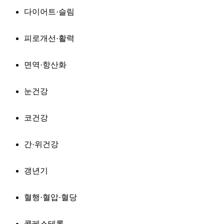
다이어트·슬림
피로개선·활력
면역·항산화
눈건강
코건강
간·위건강
갱년기
혈행·혈압·혈당
콜레스테롤