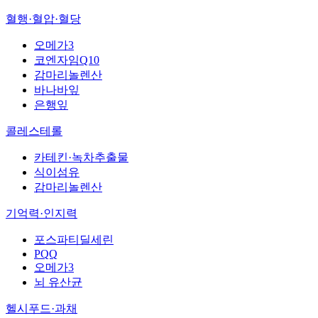
혈행·혈압·혈당
오메가3
코엔자임Q10
감마리놀렌산
바나바잎
은행잎
콜레스테롤
카테킨·녹차추출물
식이섬유
감마리놀렌산
기억력·인지력
포스파티딜세린
PQQ
오메가3
뇌 유산균
헬시푸드·과채