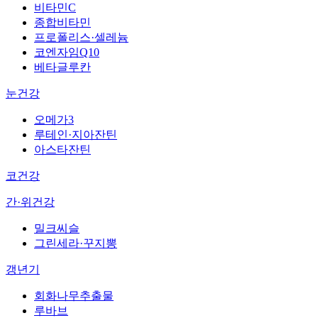
비타민C
종합비타민
프로폴리스·셀레늄
코엔자임Q10
베타글루칸
눈건강
오메가3
루테인·지아잔틴
아스타잔틴
코건강
간·위건강
밀크씨슬
그린세라·꾸지뽕
갱년기
회화나무추출물
루바브