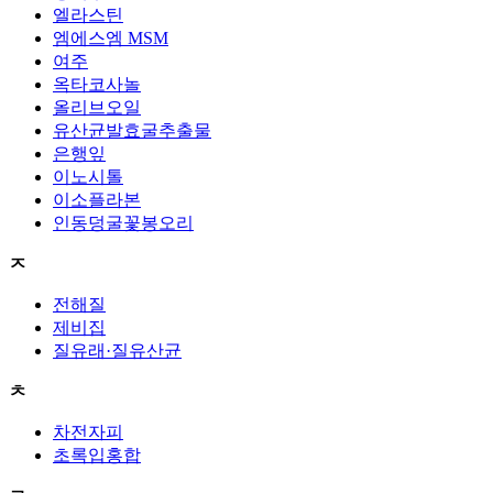
엘라스틴
엠에스엠 MSM
여주
옥타코사놀
올리브오일
유산균발효굴추출물
은행잎
이노시톨
이소플라본
인동덩굴꽃봉오리
ㅈ
전해질
제비집
질유래·질유산균
ㅊ
차전자피
초록입홍합