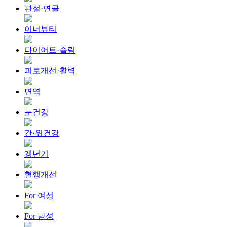
관절·연골
이너뷰티
다이어트·슬림
피로개선·활력
면역
눈건강
간·위건강
갱년기
혈행개선
For 여성
For 남성