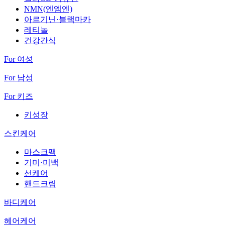
NMN(엔엠엔)
아르기닌·블랙마카
레티놀
건강간식
For 여성
For 남성
For 키즈
키성장
스킨케어
마스크팩
기미·미백
선케어
핸드크림
바디케어
헤어케어