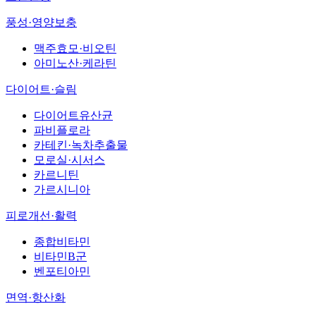
풍성·영양보충
맥주효모·비오틴
아미노산·케라틴
다이어트·슬림
다이어트유산균
파비플로라
카테킨·녹차추출물
모로실·시서스
카르니틴
가르시니아
피로개선·활력
종합비타민
비타민B군
벤포티아민
면역·항산화