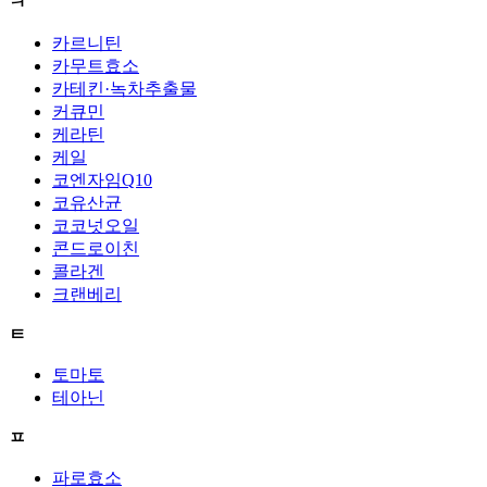
ㅋ
카르니틴
카무트효소
카테킨·녹차추출물
커큐민
케라틴
케일
코엔자임Q10
코유산균
코코넛오일
콘드로이친
콜라겐
크랜베리
ㅌ
토마토
테아닌
ㅍ
파로효소