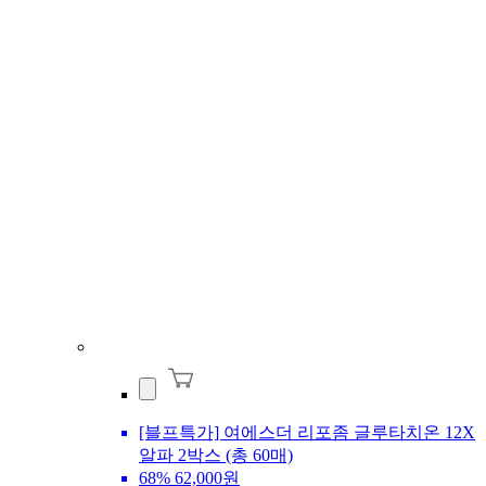
[블프특가] 여에스더 리포좀 글루타치온 12X
알파 2박스 (총 60매)
68%
62,000원