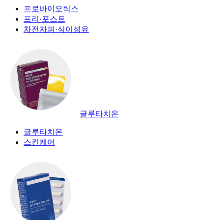
프로바이오틱스
프리·포스트
차전자피·식이섬유
글루타치온
글루타치온
스킨케어