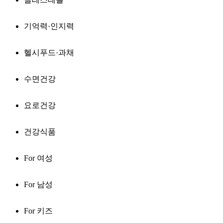
기억력·인지력
헬시푸드·과채
수면건강
요로건강
건강식품
For 여성
For 남성
For 키즈