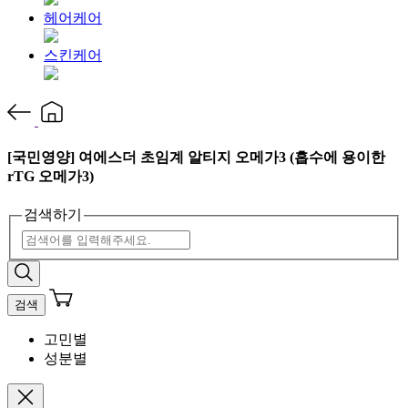
헤어케어
스킨케어
[국민영양] 여에스더 초임계 알티지 오메가3 (흡수에 용이한
rTG 오메가3)
검색하기
검색
고민별
성분별