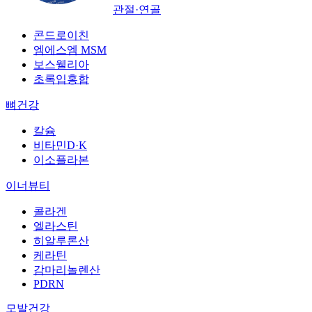
관절·연골
콘드로이친
엠에스엠 MSM
보스웰리아
초록입홍합
뼈건강
칼슘
비타민D·K
이소플라본
이너뷰티
콜라겐
엘라스틴
히알루론산
케라틴
감마리놀렌산
PDRN
모발건강