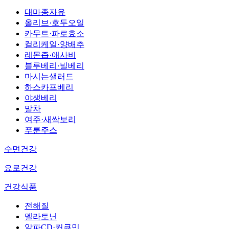
대마종자유
올리브·호두오일
카무트·파로효소
컬리케일·양배추
레몬즙·애사비
블루베리·빌베리
마시는샐러드
하스카프베리
야생베리
말차
여주·새싹보리
푸룬주스
수면건강
요로건강
건강식품
전해질
멜라토닌
알파CD·커큐민