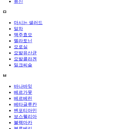
류신
ㅁ
마시는 샐러드
말차
맥주효모
멜라토닌
모로실
모발유산균
모발콜라겐
밀크씨슬
ㅂ
바나바잎
베르가못
베르베린
베타글루칸
벤포티아민
보스웰리아
블랙마카
블루베리