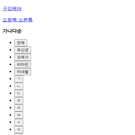
구강케어
쇼핑백·소분통
가나다순
전체
유산균
오메가
비타민
미네랄
ㄱ
ㄴ
ㄷ
ㄹ
ㅁ
ㅂ
ㅅ
ㅇ