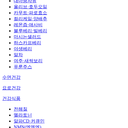
대마종자유
올리브·호두오일
카무트·파로효소
컬리케일·양배추
레몬즙·애사비
블루베리·빌베리
마시는샐러드
하스카프베리
야생베리
말차
여주·새싹보리
푸룬주스
수면건강
요로건강
건강식품
전해질
멜라토닌
알파CD·커큐민
NMN(엔엠엔)