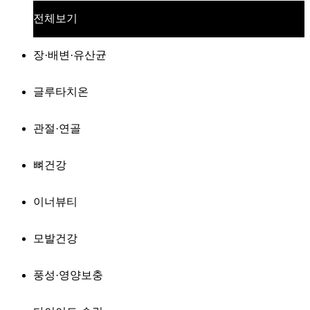
전체보기
장·배변·유산균
글루타치온
관절·연골
뼈건강
이너뷰티
모발건강
풍성·영양보충