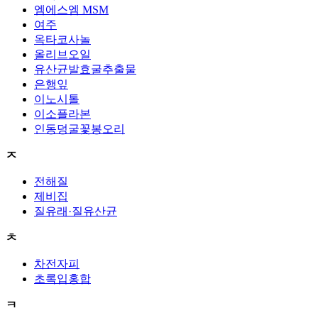
엠에스엠 MSM
여주
옥타코사놀
올리브오일
유산균발효굴추출물
은행잎
이노시톨
이소플라본
인동덩굴꽃봉오리
ㅈ
전해질
제비집
질유래·질유산균
ㅊ
차전자피
초록입홍합
ㅋ