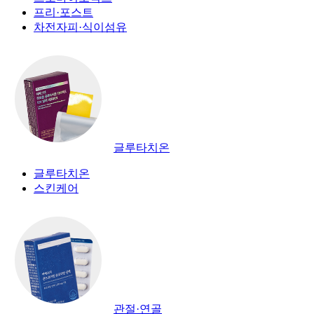
프리·포스트
차전자피·식이섬유
글루타치온
글루타치온
스킨케어
관절·연골