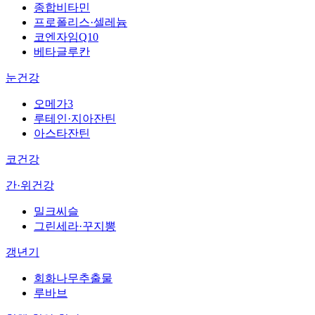
종합비타민
프로폴리스·셀레늄
코엔자임Q10
베타글루칸
눈건강
오메가3
루테인·지아잔틴
아스타잔틴
코건강
간·위건강
밀크씨슬
그린세라·꾸지뽕
갱년기
회화나무추출물
루바브