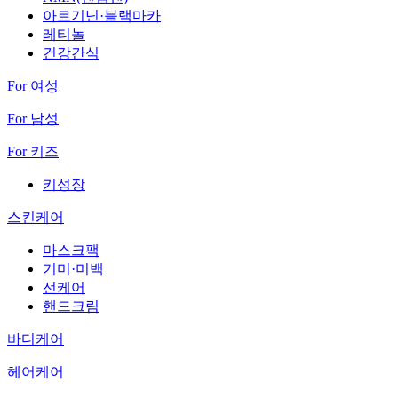
아르기닌·블랙마카
레티놀
건강간식
For 여성
For 남성
For 키즈
키성장
스킨케어
마스크팩
기미·미백
선케어
핸드크림
바디케어
헤어케어