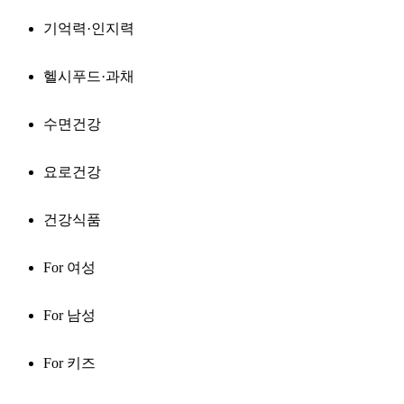
기억력·인지력
헬시푸드·과채
수면건강
요로건강
건강식품
For 여성
For 남성
For 키즈