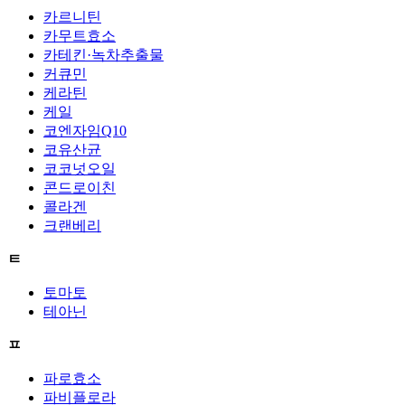
카르니틴
카무트효소
카테킨·녹차추출물
커큐민
케라틴
케일
코엔자임Q10
코유산균
코코넛오일
콘드로이친
콜라겐
크랜베리
ㅌ
토마토
테아닌
ㅍ
파로효소
파비플로라