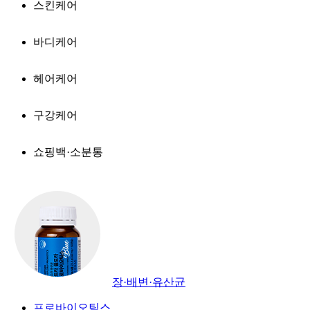
스킨케어
바디케어
헤어케어
구강케어
쇼핑백·소분통
장·배변·유산균
프로바이오틱스