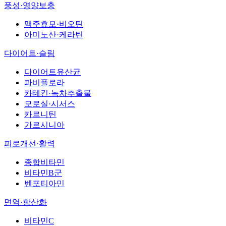
풍성·영양보충
맥주효모·비오틴
아미노산·케라틴
다이어트·슬림
다이어트유산균
파비플로라
카테킨·녹차추출물
모로실·시서스
카르니틴
가르시니아
피로개선·활력
종합비타민
비타민B군
벤포티아민
면역·항산화
비타민C