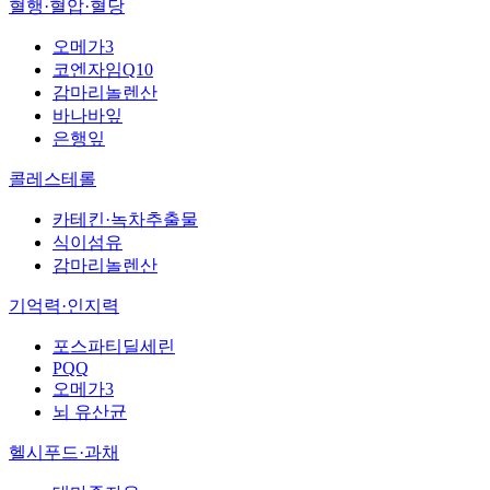
혈행·혈압·혈당
오메가3
코엔자임Q10
감마리놀렌산
바나바잎
은행잎
콜레스테롤
카테킨·녹차추출물
식이섬유
감마리놀렌산
기억력·인지력
포스파티딜세린
PQQ
오메가3
뇌 유산균
헬시푸드·과채