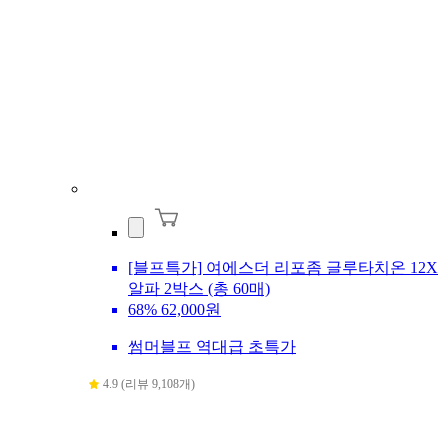
[블프특가] 여에스더 리포좀 글루타치온 12X
알파 2박스 (총 60매)
68%
62,000원
썸머블프 역대급 초특가
4.9 (리뷰 9,108개)