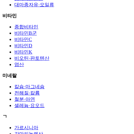
대마종자유·오일류
비타민
종합비타민
비타민B군
비타민C
비타민D
비타민K
비오틴·판토텐산
엽산
미네랄
칼슘·마그네슘
전해질·칼륨
철분·아연
셀레늄·요오드
ㄱ
가르시니아
감마리놀렌산