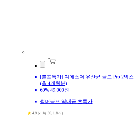
[블프특가] 여에스더 유산균 골드 Pro 2박스
(총 4개월분)
60%
49,000원
썸머블프 역대급 초특가
4.9 (리뷰 30,118개)