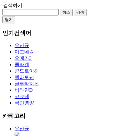
검색하기
취소
검색
닫기
인기검색어
유산균
마그네슘
오메가3
콜라겐
콘드로이친
멜라토닌
글루타치온
비타민D
코큐텐
국민영양
카테고리
유산균