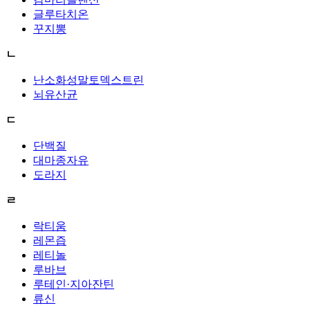
글루타치온
꾸지뽕
ㄴ
난소화성말토덱스트린
뇌유산균
ㄷ
단백질
대마종자유
도라지
ㄹ
락티움
레몬즙
레티놀
루바브
루테인·지아잔틴
류신