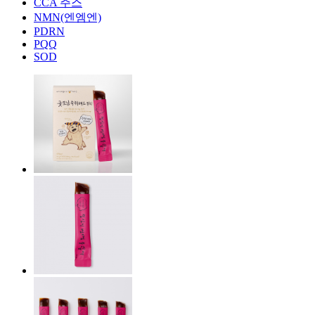
CCA 주스
NMN(엔엠엔)
PDRN
PQQ
SOD