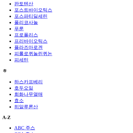
판토텐산
포스트바이오틱스
포스파티딜세린
폴리코사놀
푸룬
프로폴리스
프리바이오틱스
플라즈마로겐
피롤로퀴놀린퀴논
피세틴
ㅎ
하스카프베리
호두오일
회화나무열매
효소
히알루론산
A-Z
ABC 주스