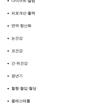
다이어트·슬림
피로개선·활력
면역·항산화
눈건강
코건강
간·위건강
갱년기
혈행·혈압·혈당
콜레스테롤