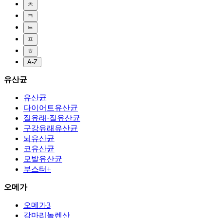
ㅊ
ㅋ
ㅌ
ㅍ
ㅎ
A-Z
유산균
유산균
다이어트유산균
질유래·질유산균
구강유래유산균
뇌유산균
코유산균
모발유산균
부스터+
오메가
오메가3
감마리놀렌산