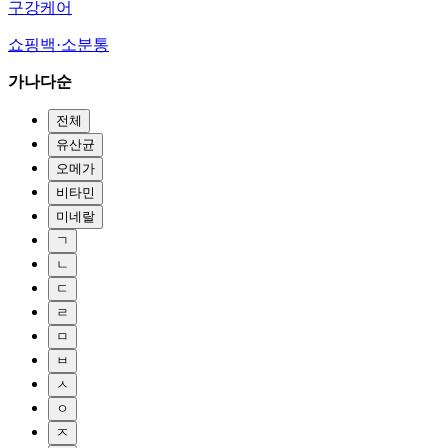
구강케어
쇼핑백·소분통
가나다순
전체
유산균
오메가
비타민
미네랄
ㄱ
ㄴ
ㄷ
ㄹ
ㅁ
ㅂ
ㅅ
ㅇ
ㅈ