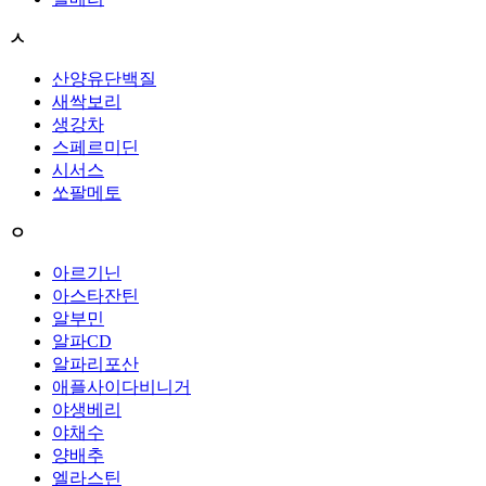
ㅅ
산양유단백질
새싹보리
생강차
스페르미딘
시서스
쏘팔메토
ㅇ
아르기닌
아스타잔틴
알부민
알파CD
알파리포산
애플사이다비니거
야생베리
야채수
양배추
엘라스틴