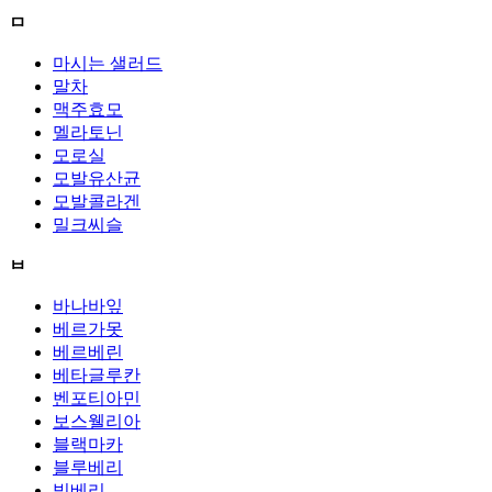
ㅁ
마시는 샐러드
말차
맥주효모
멜라토닌
모로실
모발유산균
모발콜라겐
밀크씨슬
ㅂ
바나바잎
베르가못
베르베린
베타글루칸
벤포티아민
보스웰리아
블랙마카
블루베리
빌베리