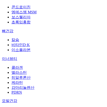
콘드로이친
엠에스엠 MSM
보스웰리아
초록입홍합
뼈건강
칼슘
비타민D·K
이소플라본
이너뷰티
콜라겐
엘라스틴
히알루론산
케라틴
감마리놀렌산
PDRN
모발건강