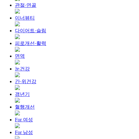
관절·연골
이너뷰티
다이어트·슬림
피로개선·활력
면역
눈건강
간·위건강
갱년기
혈행개선
For 여성
For 남성