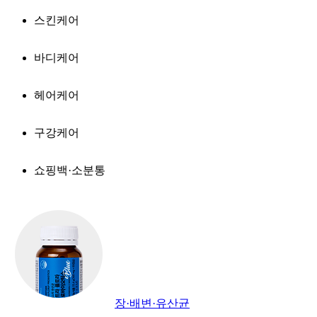
스킨케어
바디케어
헤어케어
구강케어
쇼핑백·소분통
장·배변·유산균