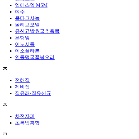
엠에스엠 MSM
여주
옥타코사놀
올리브오일
유산균발효굴추출물
은행잎
이노시톨
이소플라본
인동덩굴꽃봉오리
ㅈ
전해질
제비집
질유래·질유산균
ㅊ
차전자피
초록입홍합
ㅋ