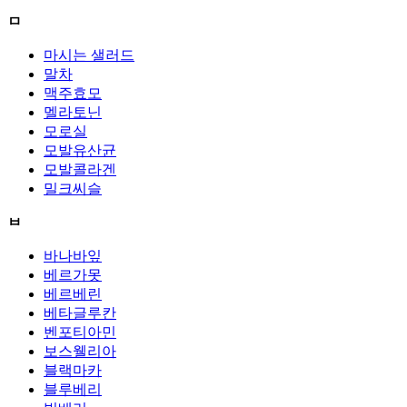
ㅁ
마시는 샐러드
말차
맥주효모
멜라토닌
모로실
모발유산균
모발콜라겐
밀크씨슬
ㅂ
바나바잎
베르가못
베르베린
베타글루칸
벤포티아민
보스웰리아
블랙마카
블루베리