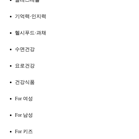
기억력·인지력
헬시푸드·과채
수면건강
요로건강
건강식품
For 여성
For 남성
For 키즈