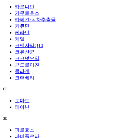
카르니틴
카무트효소
카테킨·녹차추출물
커큐민
케라틴
케일
코엔자임Q10
코유산균
코코넛오일
콘드로이친
콜라겐
크랜베리
ㅌ
토마토
테아닌
ㅍ
파로효소
파비플로라