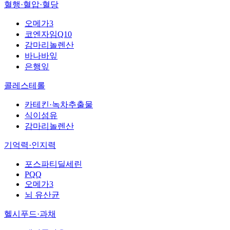
혈행·혈압·혈당
오메가3
코엔자임Q10
감마리놀렌산
바나바잎
은행잎
콜레스테롤
카테킨·녹차추출물
식이섬유
감마리놀렌산
기억력·인지력
포스파티딜세린
PQQ
오메가3
뇌 유산균
헬시푸드·과채