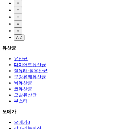
ㅊ
ㅋ
ㅌ
ㅍ
ㅎ
A-Z
유산균
유산균
다이어트유산균
질유래·질유산균
구강유래유산균
뇌유산균
코유산균
모발유산균
부스터+
오메가
오메가3
감마리놀렌산