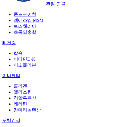
관절·연골
콘드로이친
엠에스엠 MSM
보스웰리아
초록입홍합
뼈건강
칼슘
비타민D·K
이소플라본
이너뷰티
콜라겐
엘라스틴
히알루론산
케라틴
감마리놀렌산
모발건강