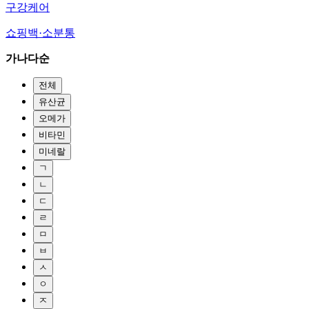
구강케어
쇼핑백·소분통
가나다순
전체
유산균
오메가
비타민
미네랄
ㄱ
ㄴ
ㄷ
ㄹ
ㅁ
ㅂ
ㅅ
ㅇ
ㅈ