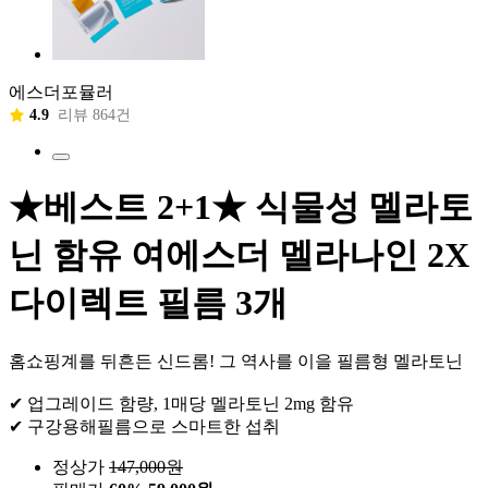
에스더포뮬러
4.9
리뷰 864건
★베스트 2+1★ 식물성 멜라토
닌 함유 여에스더 멜라나인 2X
다이렉트 필름 3개
홈쇼핑계를 뒤흔든 신드롬! 그 역사를 이을 필름형 멜라토닌
✔ 업그레이드 함량, 1매당 멜라토닌 2mg 함유
✔ 구강용해필름으로 스마트한 섭취
정상가
147,000
원