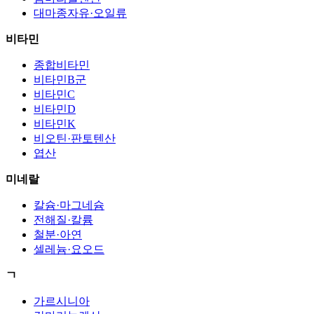
대마종자유·오일류
비타민
종합비타민
비타민B군
비타민C
비타민D
비타민K
비오틴·판토텐산
엽산
미네랄
칼슘·마그네슘
전해질·칼륨
철분·아연
셀레늄·요오드
ㄱ
가르시니아