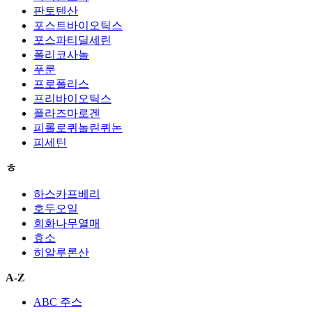
판토텐산
포스트바이오틱스
포스파티딜세린
폴리코사놀
푸룬
프로폴리스
프리바이오틱스
플라즈마로겐
피롤로퀴놀린퀴논
피세틴
ㅎ
하스카프베리
호두오일
회화나무열매
효소
히알루론산
A-Z
ABC 주스