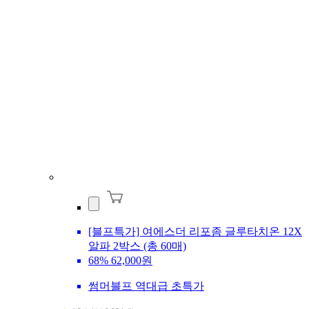
[블프특가] 여에스더 리포좀 글루타치온 12X
알파 2박스 (총 60매)
68%
62,000원
썸머블프 역대급 초특가