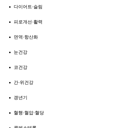
다이어트·슬림
피로개선·활력
면역·항산화
눈건강
코건강
간·위건강
갱년기
혈행·혈압·혈당
콜레스테롤