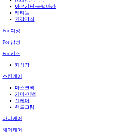
아르기닌·블랙마카
레티놀
건강간식
For 여성
For 남성
For 키즈
키성장
스킨케어
마스크팩
기미·미백
선케어
핸드크림
바디케어
헤어케어