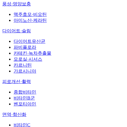
풍성·영양보충
맥주효모·비오틴
아미노산·케라틴
다이어트·슬림
다이어트유산균
파비플로라
카테킨·녹차추출물
모로실·시서스
카르니틴
가르시니아
피로개선·활력
종합비타민
비타민B군
벤포티아민
면역·항산화
비타민C