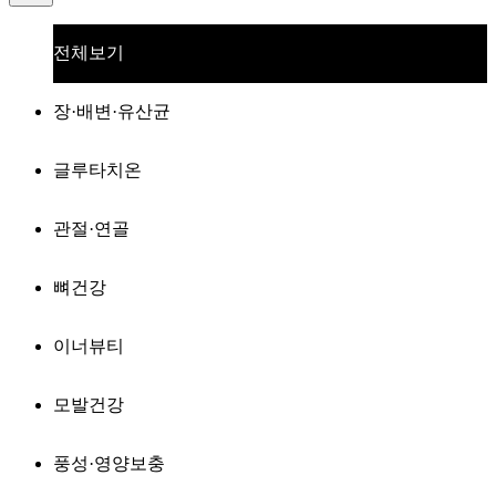
전체보기
장·배변·유산균
글루타치온
관절·연골
뼈건강
이너뷰티
모발건강
풍성·영양보충