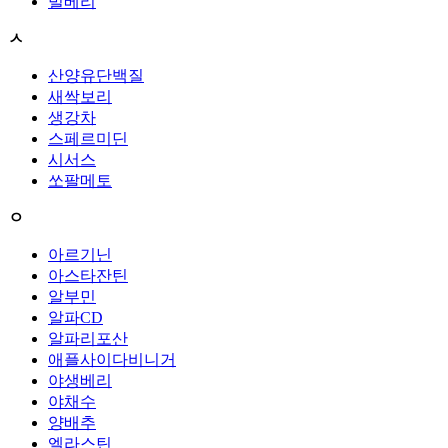
빌베리
ㅅ
산양유단백질
새싹보리
생강차
스페르미딘
시서스
쏘팔메토
ㅇ
아르기닌
아스타잔틴
알부민
알파CD
알파리포산
애플사이다비니거
야생베리
야채수
양배추
엘라스틴