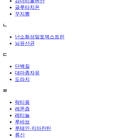
감마리놀렌산
글루타치온
꾸지뽕
ㄴ
난소화성말토덱스트린
뇌유산균
ㄷ
단백질
대마종자유
도라지
ㄹ
락티움
레몬즙
레티놀
루바브
루테인·지아잔틴
류신