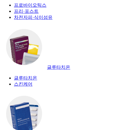
프로바이오틱스
프리·포스트
차전자피·식이섬유
글루타치온
글루타치온
스킨케어