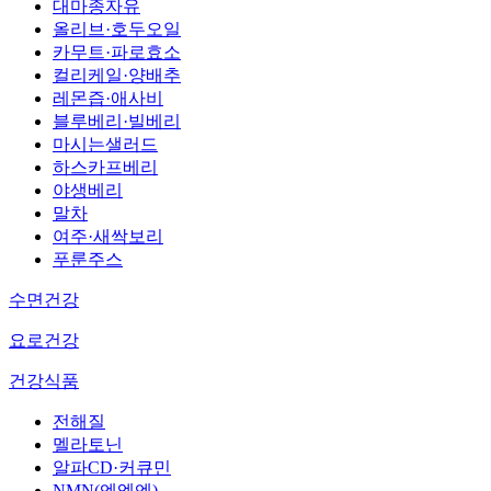
대마종자유
올리브·호두오일
카무트·파로효소
컬리케일·양배추
레몬즙·애사비
블루베리·빌베리
마시는샐러드
하스카프베리
야생베리
말차
여주·새싹보리
푸룬주스
수면건강
요로건강
건강식품
전해질
멜라토닌
알파CD·커큐민
NMN(엔엠엔)