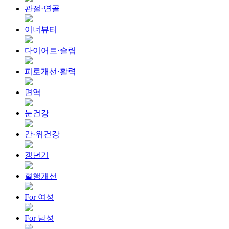
관절·연골
이너뷰티
다이어트·슬림
피로개선·활력
면역
눈건강
간·위건강
갱년기
혈행개선
For 여성
For 남성