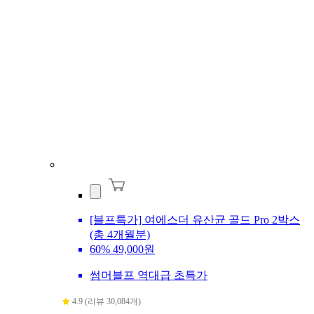
[블프특가] 여에스더 유산균 골드 Pro 2박스
(총 4개월분)
60%
49,000원
썸머블프 역대급 초특가
4.9 (리뷰 30,084개)