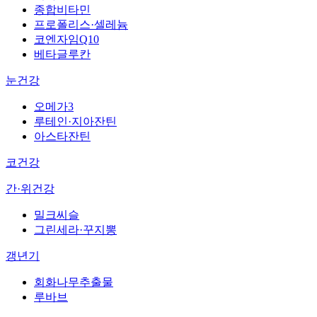
종합비타민
프로폴리스·셀레늄
코엔자임Q10
베타글루칸
눈건강
오메가3
루테인·지아잔틴
아스타잔틴
코건강
간·위건강
밀크씨슬
그린세라·꾸지뽕
갱년기
회화나무추출물
루바브