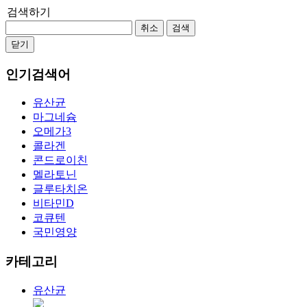
검색하기
취소
검색
닫기
인기검색어
유산균
마그네슘
오메가3
콜라겐
콘드로이친
멜라토닌
글루타치온
비타민D
코큐텐
국민영양
카테고리
유산균