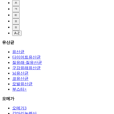
ㅊ
ㅋ
ㅌ
ㅍ
ㅎ
A-Z
유산균
유산균
다이어트유산균
질유래·질유산균
구강유래유산균
뇌유산균
코유산균
모발유산균
부스터+
오메가
오메가3
감마리놀렌산