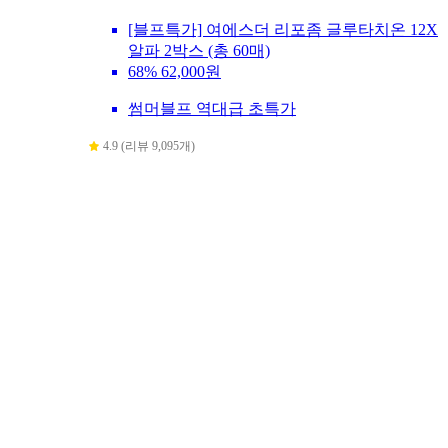
[블프특가] 여에스더 리포좀 글루타치온 12X
알파 2박스 (총 60매)
68%
62,000원
썸머블프 역대급 초특가
4.9 (리뷰 9,095개)