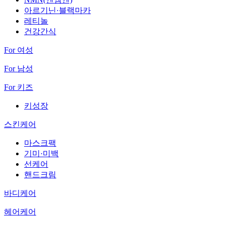
아르기닌·블랙마카
레티놀
건강간식
For 여성
For 남성
For 키즈
키성장
스킨케어
마스크팩
기미·미백
선케어
핸드크림
바디케어
헤어케어