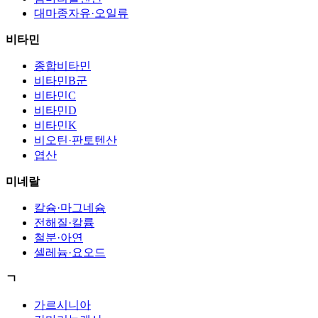
대마종자유·오일류
비타민
종합비타민
비타민B군
비타민C
비타민D
비타민K
비오틴·판토텐산
엽산
미네랄
칼슘·마그네슘
전해질·칼륨
철분·아연
셀레늄·요오드
ㄱ
가르시니아