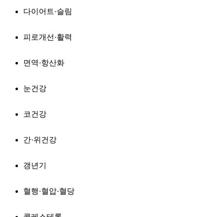
다이어트·슬림
피로개선·활력
면역·항산화
눈건강
코건강
간·위건강
갱년기
혈행·혈압·혈당
콜레스테롤