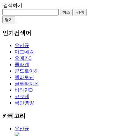
검색하기
취소
검색
닫기
인기검색어
유산균
마그네슘
오메가3
콜라겐
콘드로이친
멜라토닌
글루타치온
비타민D
코큐텐
국민영양
카테고리
유산균