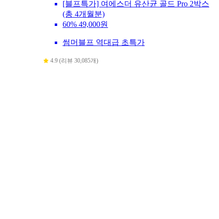
[블프특가] 여에스더 유산균 골드 Pro 2박스
(총 4개월분)
60%
49,000원
썸머블프 역대급 초특가
4.9 (리뷰 30,085개)