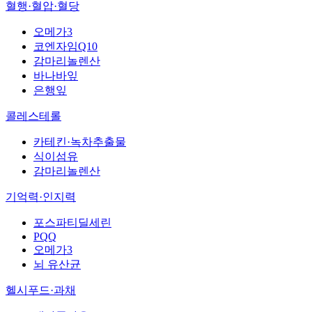
혈행·혈압·혈당
오메가3
코엔자임Q10
감마리놀렌산
바나바잎
은행잎
콜레스테롤
카테킨·녹차추출물
식이섬유
감마리놀렌산
기억력·인지력
포스파티딜세린
PQQ
오메가3
뇌 유산균
헬시푸드·과채