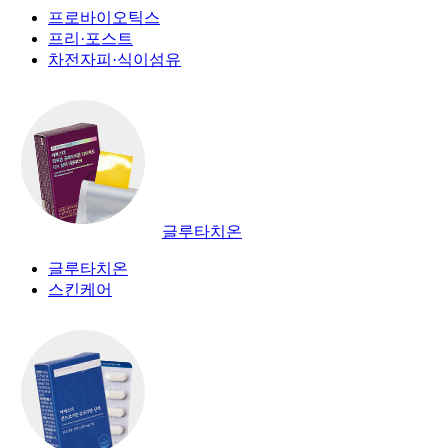
프로바이오틱스
프리·포스트
차전자피·식이섬유
글루타치온
글루타치온
스킨케어