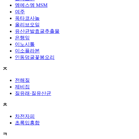
엠에스엠 MSM
여주
옥타코사놀
올리브오일
유산균발효굴추출물
은행잎
이노시톨
이소플라본
인동덩굴꽃봉오리
ㅈ
전해질
제비집
질유래·질유산균
ㅊ
차전자피
초록입홍합
ㅋ