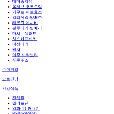
대마종자유
올리브·호두오일
카무트·파로효소
컬리케일·양배추
레몬즙·애사비
블루베리·빌베리
마시는샐러드
하스카프베리
야생베리
말차
여주·새싹보리
푸룬주스
수면건강
요로건강
건강식품
전해질
멜라토닌
알파CD·커큐민
NMN(엔엠엔)