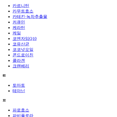
카르니틴
카무트효소
카테킨·녹차추출물
커큐민
케라틴
케일
코엔자임Q10
코유산균
코코넛오일
콘드로이친
콜라겐
크랜베리
ㅌ
토마토
테아닌
ㅍ
파로효소
파비플로라