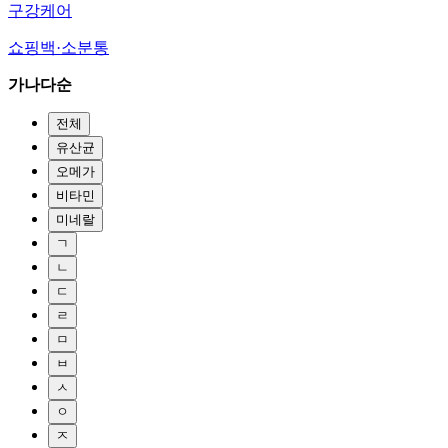
구강케어
쇼핑백·소분통
가나다순
전체
유산균
오메가
비타민
미네랄
ㄱ
ㄴ
ㄷ
ㄹ
ㅁ
ㅂ
ㅅ
ㅇ
ㅈ