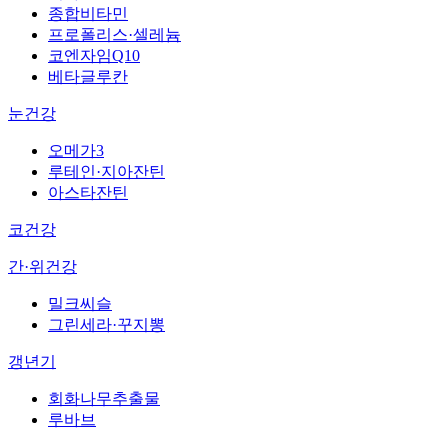
종합비타민
프로폴리스·셀레늄
코엔자임Q10
베타글루칸
눈건강
오메가3
루테인·지아잔틴
아스타잔틴
코건강
간·위건강
밀크씨슬
그린세라·꾸지뽕
갱년기
회화나무추출물
루바브