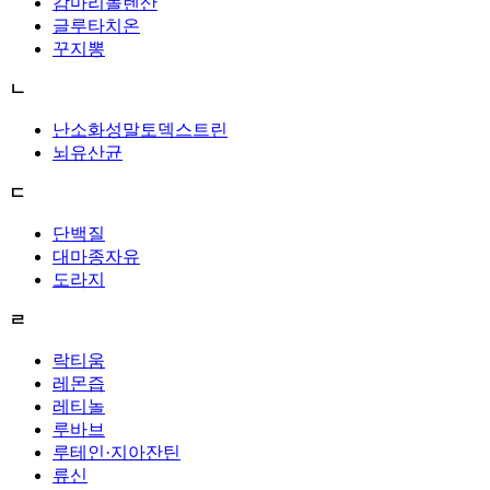
감마리놀렌산
글루타치온
꾸지뽕
ㄴ
난소화성말토덱스트린
뇌유산균
ㄷ
단백질
대마종자유
도라지
ㄹ
락티움
레몬즙
레티놀
루바브
루테인·지아잔틴
류신