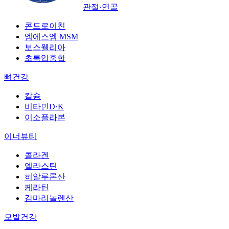
관절·연골
콘드로이친
엠에스엠 MSM
보스웰리아
초록입홍합
뼈건강
칼슘
비타민D·K
이소플라본
이너뷰티
콜라겐
엘라스틴
히알루론산
케라틴
감마리놀렌산
모발건강