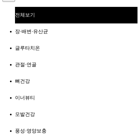
전체보기
장·배변·유산균
글루타치온
관절·연골
뼈건강
이너뷰티
모발건강
풍성·영양보충