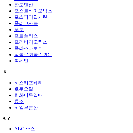
판토텐산
포스트바이오틱스
포스파티딜세린
폴리코사놀
푸룬
프로폴리스
프리바이오틱스
플라즈마로겐
피롤로퀴놀린퀴논
피세틴
ㅎ
하스카프베리
호두오일
회화나무열매
효소
히알루론산
A-Z
ABC 주스