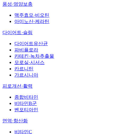
풍성·영양보충
맥주효모·비오틴
아미노산·케라틴
다이어트·슬림
다이어트유산균
파비플로라
카테킨·녹차추출물
모로실·시서스
카르니틴
가르시니아
피로개선·활력
종합비타민
비타민B군
벤포티아민
면역·항산화
비타민C