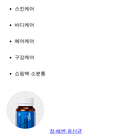
스킨케어
바디케어
헤어케어
구강케어
쇼핑백·소분통
장·배변·유산균