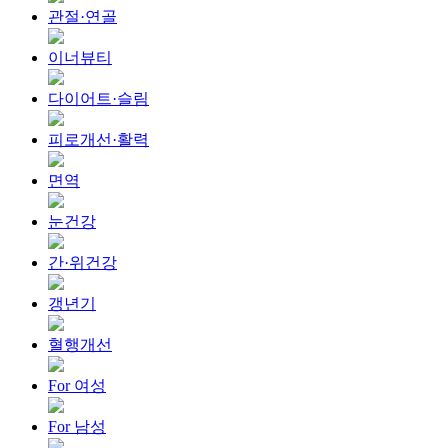
관절·연골
이너뷰티
다이어트·슬림
피로개선·활력
면역
눈건강
간·위건강
갱년기
혈행개선
For 여성
For 남성