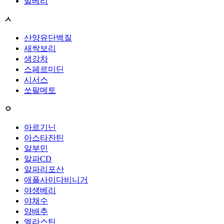
빌베리
ㅅ
산양유단백질
새싹보리
생강차
스페르미딘
시서스
쏘팔메토
ㅇ
아르기닌
아스타잔틴
알부민
알파CD
알파리포산
애플사이다비니거
야생베리
야채수
양배추
엘라스틴