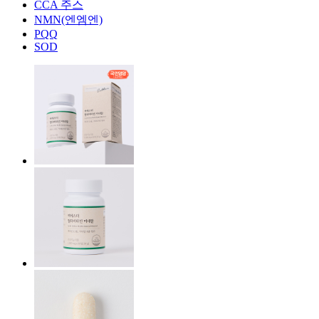
CCA 주스
NMN(엔엠엔)
PQQ
SOD