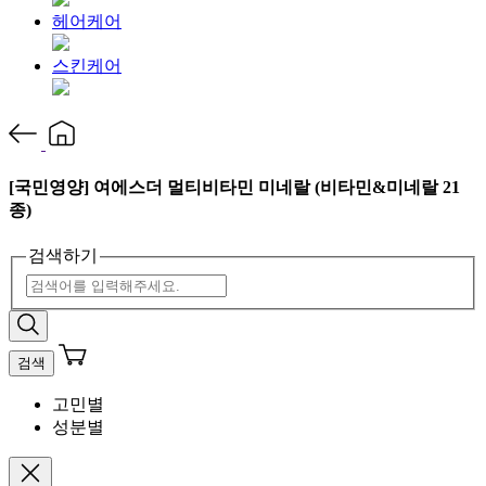
헤어케어
스킨케어
[국민영양] 여에스더 멀티비타민 미네랄 (비타민&미네랄 21
종)
검색하기
검색
고민별
성분별