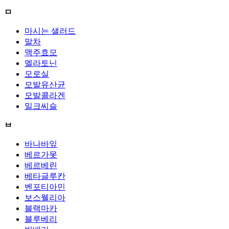
ㅁ
마시는 샐러드
말차
맥주효모
멜라토닌
모로실
모발유산균
모발콜라겐
밀크씨슬
ㅂ
바나바잎
베르가못
베르베린
베타글루칸
벤포티아민
보스웰리아
블랙마카
블루베리