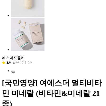
에스더포뮬러
4.9
리뷰 17,517건
[국민영양] 여에스더 멀티비타
민 미네랄 (비타민&미네랄 21
종)