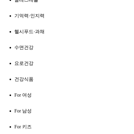
기억력·인지력
헬시푸드·과채
수면건강
요로건강
건강식품
For 여성
For 남성
For 키즈