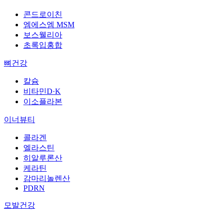
콘드로이친
엠에스엠 MSM
보스웰리아
초록입홍합
뼈건강
칼슘
비타민D·K
이소플라본
이너뷰티
콜라겐
엘라스틴
히알루론산
케라틴
감마리놀렌산
PDRN
모발건강