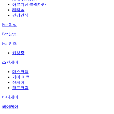
아르기닌·블랙마카
레티놀
건강간식
For 여성
For 남성
For 키즈
키성장
스킨케어
마스크팩
기미·미백
선케어
핸드크림
바디케어
헤어케어