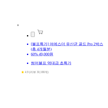
[블프특가] 여에스더 유산균 골드 Pro 2박스
(총 4개월분)
60%
49,000원
썸머블프 역대급 초특가
4.9 (리뷰 30,188개)