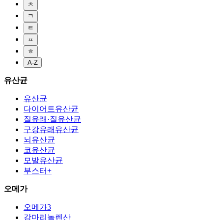
ㅊ
ㅋ
ㅌ
ㅍ
ㅎ
A-Z
유산균
유산균
다이어트유산균
질유래·질유산균
구강유래유산균
뇌유산균
코유산균
모발유산균
부스터+
오메가
오메가3
감마리놀렌산