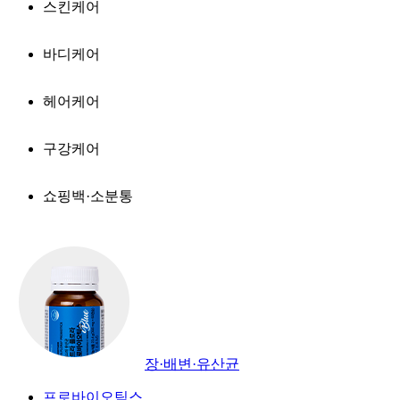
스킨케어
바디케어
헤어케어
구강케어
쇼핑백·소분통
장·배변·유산균
프로바이오틱스