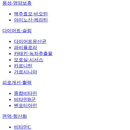
풍성·영양보충
맥주효모·비오틴
아미노산·케라틴
다이어트·슬림
다이어트유산균
파비플로라
카테킨·녹차추출물
모로실·시서스
카르니틴
가르시니아
피로개선·활력
종합비타민
비타민B군
벤포티아민
면역·항산화
비타민C