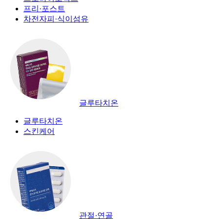
프리·포스트
차전자피·식이섬유
글루타치온
글루타치온
스킨케어
관절·연골