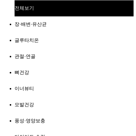
전체보기
장·배변·유산균
글루타치온
관절·연골
뼈건강
이너뷰티
모발건강
풍성·영양보충