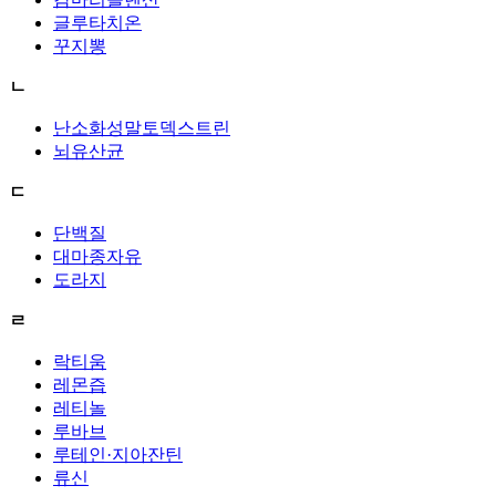
글루타치온
꾸지뽕
ㄴ
난소화성말토덱스트린
뇌유산균
ㄷ
단백질
대마종자유
도라지
ㄹ
락티움
레몬즙
레티놀
루바브
루테인·지아잔틴
류신