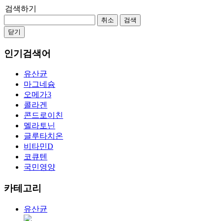
검색하기
취소
검색
닫기
인기검색어
유산균
마그네슘
오메가3
콜라겐
콘드로이친
멜라토닌
글루타치온
비타민D
코큐텐
국민영양
카테고리
유산균