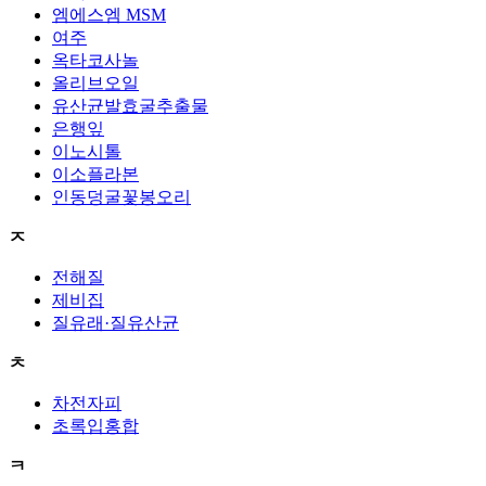
엠에스엠 MSM
여주
옥타코사놀
올리브오일
유산균발효굴추출물
은행잎
이노시톨
이소플라본
인동덩굴꽃봉오리
ㅈ
전해질
제비집
질유래·질유산균
ㅊ
차전자피
초록입홍합
ㅋ