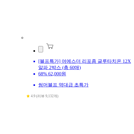
[블프특가] 여에스더 리포좀 글루타치온 12X
알파 2박스 (총 60매)
68%
62,000원
썸머블프 역대급 초특가
4.9 (리뷰 9,132개)