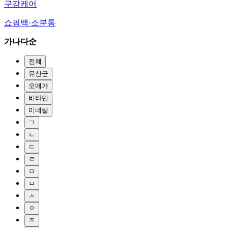
구강케어
쇼핑백·소분통
가나다순
전체
유산균
오메가
비타민
미네랄
ㄱ
ㄴ
ㄷ
ㄹ
ㅁ
ㅂ
ㅅ
ㅇ
ㅈ