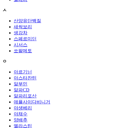
ㅅ
산양유단백질
새싹보리
생강차
스페르미딘
시서스
쏘팔메토
ㅇ
아르기닌
아스타잔틴
알부민
알파CD
알파리포산
애플사이다비니거
야생베리
야채수
양배추
엘라스틴