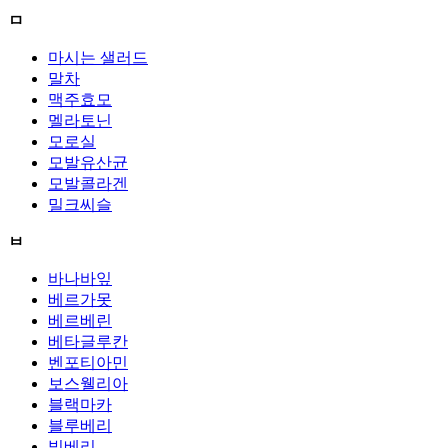
ㅁ
마시는 샐러드
말차
맥주효모
멜라토닌
모로실
모발유산균
모발콜라겐
밀크씨슬
ㅂ
바나바잎
베르가못
베르베린
베타글루칸
벤포티아민
보스웰리아
블랙마카
블루베리
빌베리