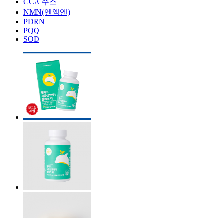
CCA 주스
NMN(엔엠엔)
PDRN
PQQ
SOD