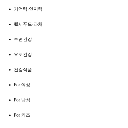
기억력·인지력
헬시푸드·과채
수면건강
요로건강
건강식품
For 여성
For 남성
For 키즈