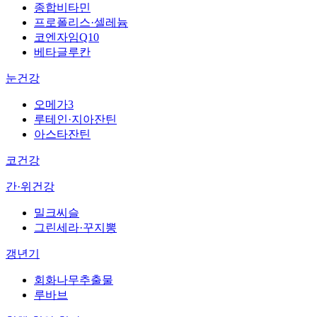
종합비타민
프로폴리스·셀레늄
코엔자임Q10
베타글루칸
눈건강
오메가3
루테인·지아잔틴
아스타잔틴
코건강
간·위건강
밀크씨슬
그린세라·꾸지뽕
갱년기
회화나무추출물
루바브