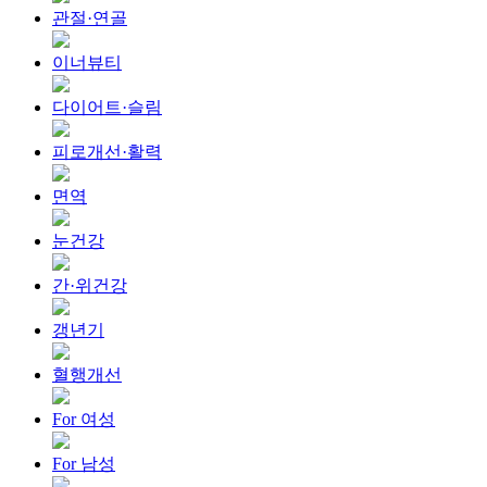
관절·연골
이너뷰티
다이어트·슬림
피로개선·활력
면역
눈건강
간·위건강
갱년기
혈행개선
For 여성
For 남성