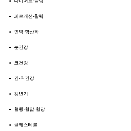
다이어트·슬림
피로개선·활력
면역·항산화
눈건강
코건강
간·위건강
갱년기
혈행·혈압·혈당
콜레스테롤