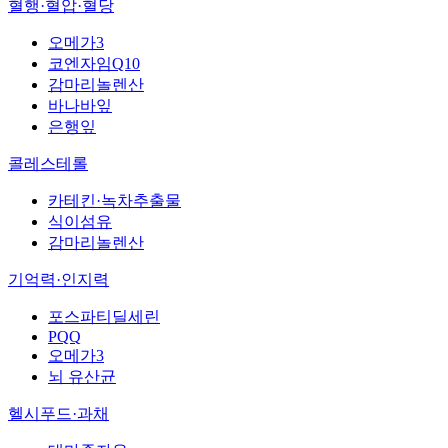
혈행·혈압·혈당
오메가3
코엔자임Q10
감마리놀렌산
바나바잎
은행잎
콜레스테롤
카테킨·녹차추출물
식이섬유
감마리놀렌산
기억력·인지력
포스파티딜세린
PQQ
오메가3
뇌 유산균
헬시푸드·과채