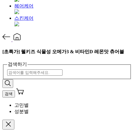
헤어케어
스킨케어
[초특가] 웰키즈 식물성 오메가3 & 비타민D 레몬맛 츄어블
검색하기
검색
고민별
성분별