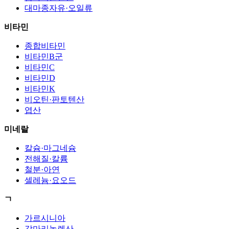
대마종자유·오일류
비타민
종합비타민
비타민B군
비타민C
비타민D
비타민K
비오틴·판토텐산
엽산
미네랄
칼슘·마그네슘
전해질·칼륨
철분·아연
셀레늄·요오드
ㄱ
가르시니아
감마리놀렌산