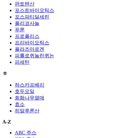
판토텐산
포스트바이오틱스
포스파티딜세린
폴리코사놀
푸룬
프로폴리스
프리바이오틱스
플라즈마로겐
피롤로퀴놀린퀴논
피세틴
ㅎ
하스카프베리
호두오일
회화나무열매
효소
히알루론산
A-Z
ABC 주스