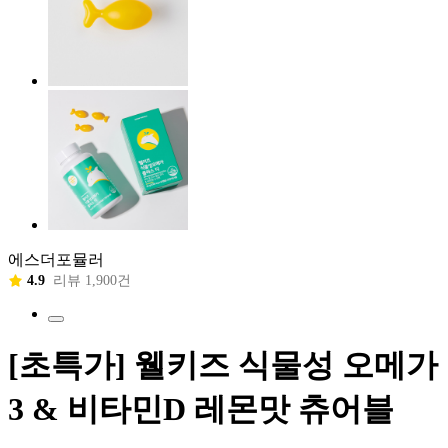
에스더포뮬러
4.9
리뷰 1,900건
[초특가] 웰키즈 식물성 오메가
3 & 비타민D 레몬맛 츄어블