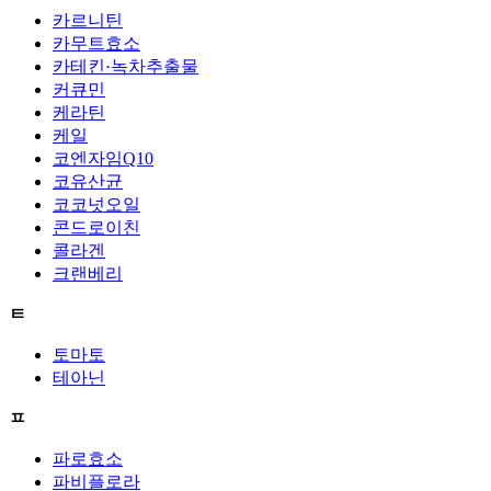
카르니틴
카무트효소
카테킨·녹차추출물
커큐민
케라틴
케일
코엔자임Q10
코유산균
코코넛오일
콘드로이친
콜라겐
크랜베리
ㅌ
토마토
테아닌
ㅍ
파로효소
파비플로라