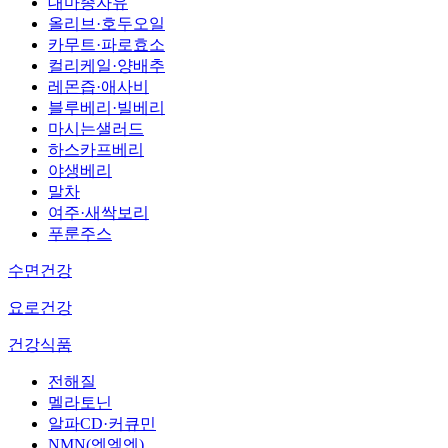
대마종자유
올리브·호두오일
카무트·파로효소
컬리케일·양배추
레몬즙·애사비
블루베리·빌베리
마시는샐러드
하스카프베리
야생베리
말차
여주·새싹보리
푸룬주스
수면건강
요로건강
건강식품
전해질
멜라토닌
알파CD·커큐민
NMN(엔엠엔)