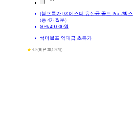
[블프특가] 여에스더 유산균 골드 Pro 2박스
(총 4개월분)
60%
49,000원
썸머블프 역대급 초특가
4.9 (리뷰 30,197개)