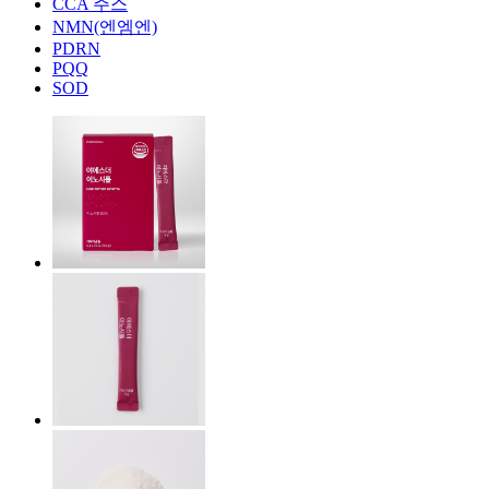
CCA 주스
NMN(엔엠엔)
PDRN
PQQ
SOD