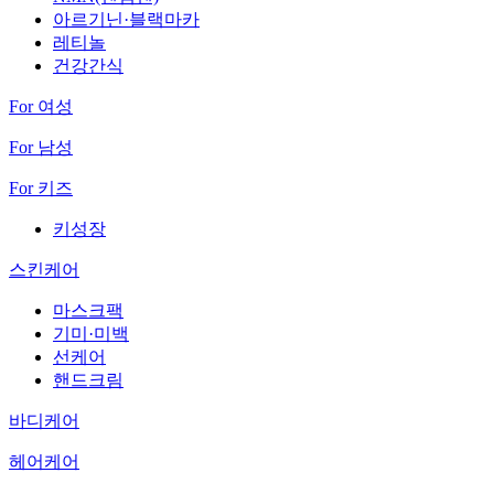
아르기닌·블랙마카
레티놀
건강간식
For 여성
For 남성
For 키즈
키성장
스킨케어
마스크팩
기미·미백
선케어
핸드크림
바디케어
헤어케어