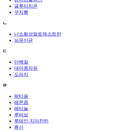
글루타치온
꾸지뽕
ㄴ
난소화성말토덱스트린
뇌유산균
ㄷ
단백질
대마종자유
도라지
ㄹ
락티움
레몬즙
레티놀
루바브
루테인·지아잔틴
류신