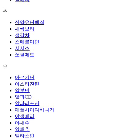
ㅅ
산양유단백질
새싹보리
생강차
스페르미딘
시서스
쏘팔메토
ㅇ
아르기닌
아스타잔틴
알부민
알파CD
알파리포산
애플사이다비니거
야생베리
야채수
양배추
엘라스틴