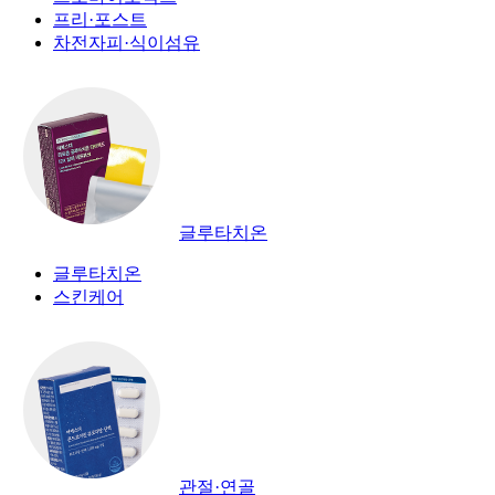
프리·포스트
차전자피·식이섬유
글루타치온
글루타치온
스킨케어
관절·연골