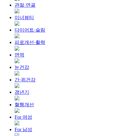
관절·연골
이너뷰티
다이어트·슬림
피로개선·활력
면역
눈건강
간·위건강
갱년기
혈행개선
For 여성
For 남성