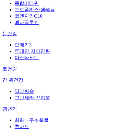
종합비타민
프로폴리스·셀레늄
코엔자임Q10
베타글루칸
눈건강
오메가3
루테인·지아잔틴
아스타잔틴
코건강
간·위건강
밀크씨슬
그린세라·꾸지뽕
갱년기
회화나무추출물
루바브