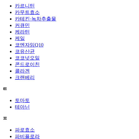
카르니틴
카무트효소
카테킨·녹차추출물
커큐민
케라틴
케일
코엔자임Q10
코유산균
코코넛오일
콘드로이친
콜라겐
크랜베리
ㅌ
토마토
테아닌
ㅍ
파로효소
파비플로라