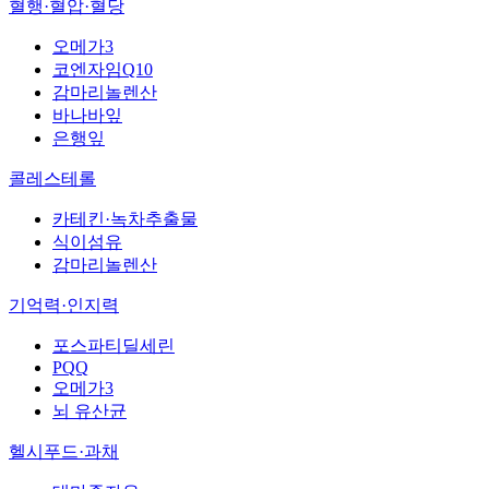
혈행·혈압·혈당
오메가3
코엔자임Q10
감마리놀렌산
바나바잎
은행잎
콜레스테롤
카테킨·녹차추출물
식이섬유
감마리놀렌산
기억력·인지력
포스파티딜세린
PQQ
오메가3
뇌 유산균
헬시푸드·과채