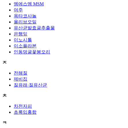
엠에스엠 MSM
여주
옥타코사놀
올리브오일
유산균발효굴추출물
은행잎
이노시톨
이소플라본
인동덩굴꽃봉오리
ㅈ
전해질
제비집
질유래·질유산균
ㅊ
차전자피
초록입홍합
ㅋ