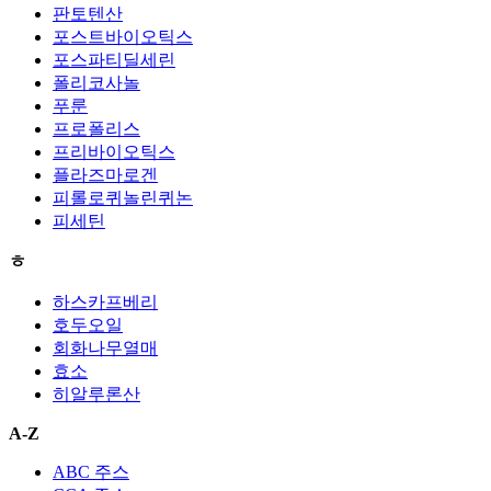
판토텐산
포스트바이오틱스
포스파티딜세린
폴리코사놀
푸룬
프로폴리스
프리바이오틱스
플라즈마로겐
피롤로퀴놀린퀴논
피세틴
ㅎ
하스카프베리
호두오일
회화나무열매
효소
히알루론산
A-Z
ABC 주스