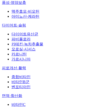
풍성·영양보충
맥주효모·비오틴
아미노산·케라틴
다이어트·슬림
다이어트유산균
파비플로라
카테킨·녹차추출물
모로실·시서스
카르니틴
가르시니아
피로개선·활력
종합비타민
비타민B군
벤포티아민
면역·항산화
비타민C