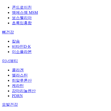
콘드로이친
엠에스엠 MSM
보스웰리아
초록입홍합
뼈건강
칼슘
비타민D·K
이소플라본
이너뷰티
콜라겐
엘라스틴
히알루론산
케라틴
감마리놀렌산
PDRN
모발건강