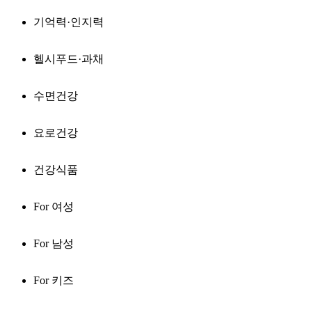
기억력·인지력
헬시푸드·과채
수면건강
요로건강
건강식품
For 여성
For 남성
For 키즈