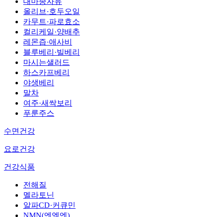
대마종자유
올리브·호두오일
카무트·파로효소
컬리케일·양배추
레몬즙·애사비
블루베리·빌베리
마시는샐러드
하스카프베리
야생베리
말차
여주·새싹보리
푸룬주스
수면건강
요로건강
건강식품
전해질
멜라토닌
알파CD·커큐민
NMN(엔엠엔)