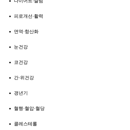
다이어트·슬림
피로개선·활력
면역·항산화
눈건강
코건강
간·위건강
갱년기
혈행·혈압·혈당
콜레스테롤