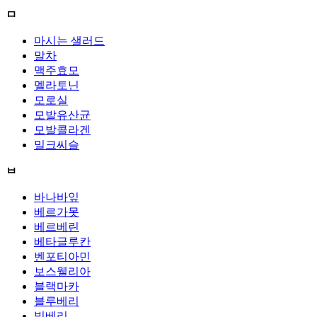
ㅁ
마시는 샐러드
말차
맥주효모
멜라토닌
모로실
모발유산균
모발콜라겐
밀크씨슬
ㅂ
바나바잎
베르가못
베르베린
베타글루칸
벤포티아민
보스웰리아
블랙마카
블루베리
빌베리