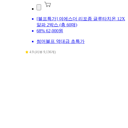
[블프특가] 여에스더 리포좀 글루타치온 12X
알파 2박스 (총 60매)
68%
62,000원
썸머블프 역대급 초특가
4.9 (리뷰 9,136개)