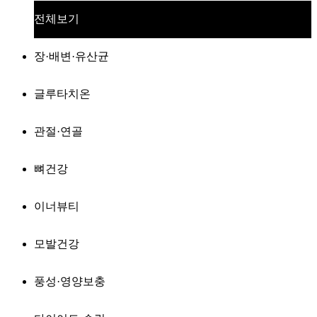
전체보기
장·배변·유산균
글루타치온
관절·연골
뼈건강
이너뷰티
모발건강
풍성·영양보충