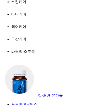
스킨케어
바디케어
헤어케어
구강케어
쇼핑백·소분통
장·배변·유산균
프로바이오틱스