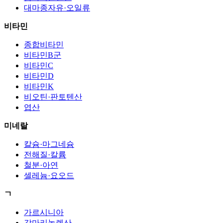
대마종자유·오일류
비타민
종합비타민
비타민B군
비타민C
비타민D
비타민K
비오틴·판토텐산
엽산
미네랄
칼슘·마그네슘
전해질·칼륨
철분·아연
셀레늄·요오드
ㄱ
가르시니아
감마리놀렌산