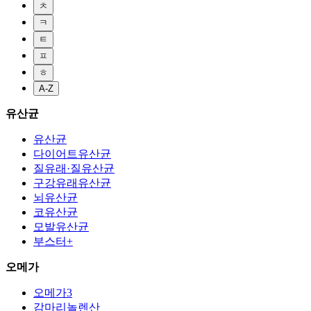
ㅊ
ㅋ
ㅌ
ㅍ
ㅎ
A-Z
유산균
유산균
다이어트유산균
질유래·질유산균
구강유래유산균
뇌유산균
코유산균
모발유산균
부스터+
오메가
오메가3
감마리놀렌산