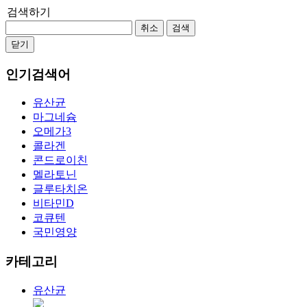
검색하기
취소
검색
닫기
인기검색어
유산균
마그네슘
오메가3
콜라겐
콘드로이친
멜라토닌
글루타치온
비타민D
코큐텐
국민영양
카테고리
유산균