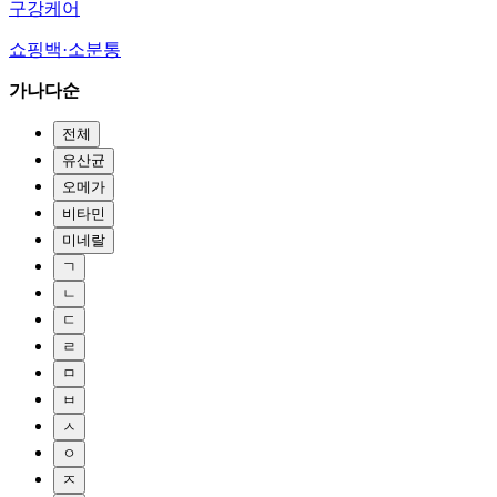
구강케어
쇼핑백·소분통
가나다순
전체
유산균
오메가
비타민
미네랄
ㄱ
ㄴ
ㄷ
ㄹ
ㅁ
ㅂ
ㅅ
ㅇ
ㅈ