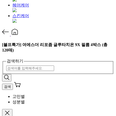
헤어케어
스킨케어
[블프특가] 여에스더 리포좀 글루타치온 9X 필름 4박스 (총
120매)
검색하기
검색
고민별
성분별