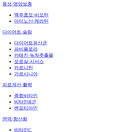
풍성·영양보충
맥주효모·비오틴
아미노산·케라틴
다이어트·슬림
다이어트유산균
파비플로라
카테킨·녹차추출물
모로실·시서스
카르니틴
가르시니아
피로개선·활력
종합비타민
비타민B군
벤포티아민
면역·항산화
비타민C