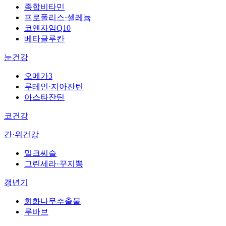
종합비타민
프로폴리스·셀레늄
코엔자임Q10
베타글루칸
눈건강
오메가3
루테인·지아잔틴
아스타잔틴
코건강
간·위건강
밀크씨슬
그린세라·꾸지뽕
갱년기
회화나무추출물
루바브