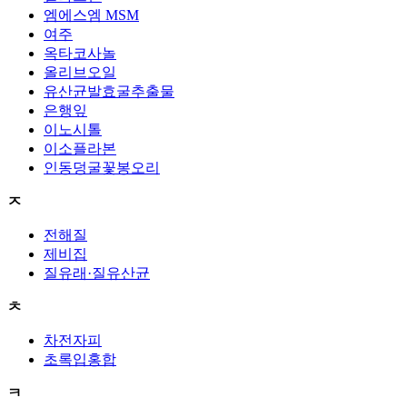
엠에스엠 MSM
여주
옥타코사놀
올리브오일
유산균발효굴추출물
은행잎
이노시톨
이소플라본
인동덩굴꽃봉오리
ㅈ
전해질
제비집
질유래·질유산균
ㅊ
차전자피
초록입홍합
ㅋ