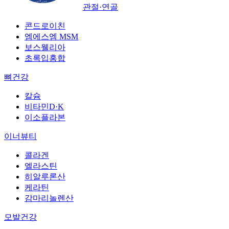
관절·연골
콘드로이친
엠에스엠 MSM
보스웰리아
초록입홍합
뼈건강
칼슘
비타민D·K
이소플라본
이너뷰티
콜라겐
엘라스틴
히알루론산
케라틴
감마리놀렌산
모발건강