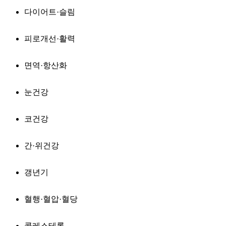
다이어트·슬림
피로개선·활력
면역·항산화
눈건강
코건강
간·위건강
갱년기
혈행·혈압·혈당
콜레스테롤