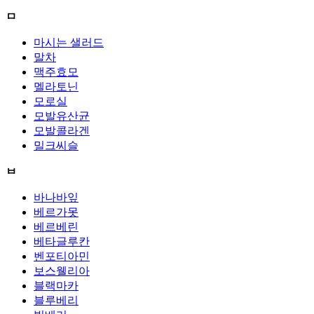
ㅁ
마시는 샐러드
말차
맥주효모
멜라토닌
모로실
모발유산균
모발콜라겐
밀크씨슬
ㅂ
바나바잎
베르가못
베르베린
베타글루칸
벤포티아민
보스웰리아
블랙마카
블루베리