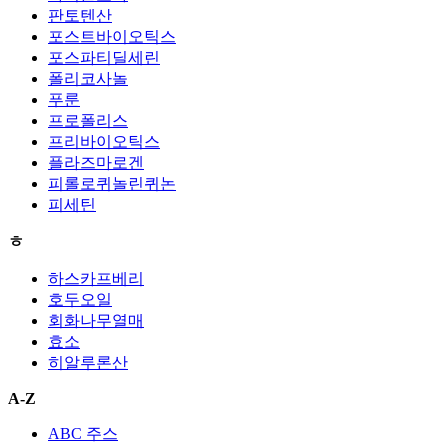
판토텐산
포스트바이오틱스
포스파티딜세린
폴리코사놀
푸룬
프로폴리스
프리바이오틱스
플라즈마로겐
피롤로퀴놀린퀴논
피세틴
ㅎ
하스카프베리
호두오일
회화나무열매
효소
히알루론산
A-Z
ABC 주스