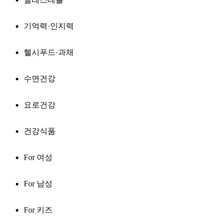
기억력·인지력
헬시푸드·과채
수면건강
요로건강
건강식품
For 여성
For 남성
For 키즈