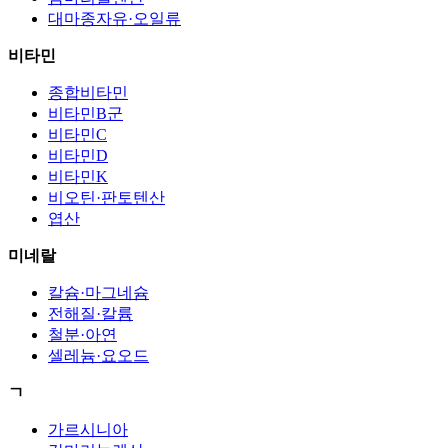
대마종자유·오일류
비타민
종합비타민
비타민B군
비타민C
비타민D
비타민K
비오틴·판토텐산
엽산
미네랄
칼슘·마그네슘
전해질·칼륨
철분·아연
셀레늄·요오드
ㄱ
가르시니아