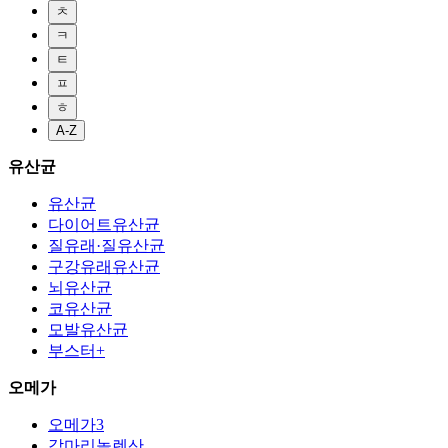
ㅊ
ㅋ
ㅌ
ㅍ
ㅎ
A-Z
유산균
유산균
다이어트유산균
질유래·질유산균
구강유래유산균
뇌유산균
코유산균
모발유산균
부스터+
오메가
오메가3
감마리놀렌산