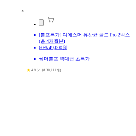
[블프특가] 여에스더 유산균 골드 Pro 2박스
(총 4개월분)
60%
49,000원
썸머블프 역대급 초특가
4.9 (리뷰 30,111개)