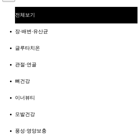
전체보기
장·배변·유산균
글루타치온
관절·연골
뼈건강
이너뷰티
모발건강
풍성·영양보충