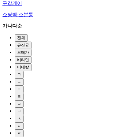
구강케어
쇼핑백·소분통
가나다순
전체
유산균
오메가
비타민
미네랄
ㄱ
ㄴ
ㄷ
ㄹ
ㅁ
ㅂ
ㅅ
ㅇ
ㅈ