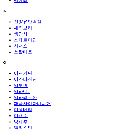
빌베리
ㅅ
산양유단백질
새싹보리
생강차
스페르미딘
시서스
쏘팔메토
ㅇ
아르기닌
아스타잔틴
알부민
알파CD
알파리포산
애플사이다비니거
야생베리
야채수
양배추
엘라스틴