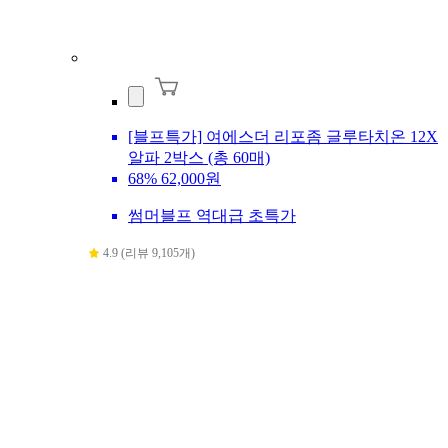
[블프특가] 여에스더 리포좀 글루타치온 12X
알파 2박스 (총 60매)
68%
62,000원
썸머블프 역대급 초특가
4.9 (리뷰 9,105개)