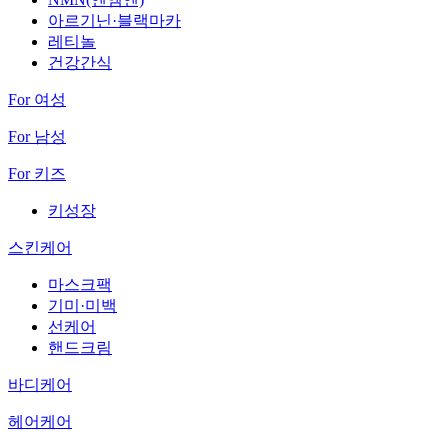
아르기닌·블랙마카
레티놀
건강간식
For 여성
For 남성
For 키즈
키성장
스킨케어
마스크팩
기미·미백
선케어
핸드크림
바디케어
헤어케어