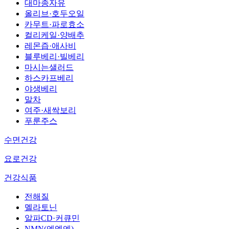
대마종자유
올리브·호두오일
카무트·파로효소
컬리케일·양배추
레몬즙·애사비
블루베리·빌베리
마시는샐러드
하스카프베리
야생베리
말차
여주·새싹보리
푸룬주스
수면건강
요로건강
건강식품
전해질
멜라토닌
알파CD·커큐민
NMN(엔엠엔)