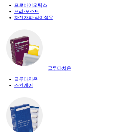
프로바이오틱스
프리·포스트
차전자피·식이섬유
글루타치온
글루타치온
스킨케어