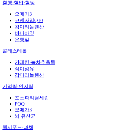
혈행·혈압·혈당
오메가3
코엔자임Q10
감마리놀렌산
바나바잎
은행잎
콜레스테롤
카테킨·녹차추출물
식이섬유
감마리놀렌산
기억력·인지력
포스파티딜세린
PQQ
오메가3
뇌 유산균
헬시푸드·과채