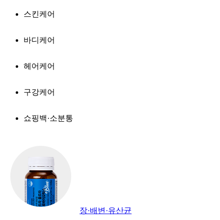
스킨케어
바디케어
헤어케어
구강케어
쇼핑백·소분통
장·배변·유산균