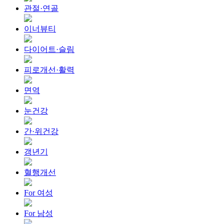
관절·연골
이너뷰티
다이어트·슬림
피로개선·활력
면역
눈건강
간·위건강
갱년기
혈행개선
For 여성
For 남성