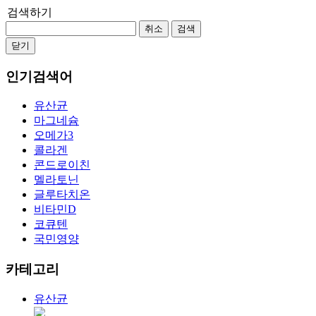
검색하기
취소
검색
닫기
인기검색어
유산균
마그네슘
오메가3
콜라겐
콘드로이친
멜라토닌
글루타치온
비타민D
코큐텐
국민영양
카테고리
유산균