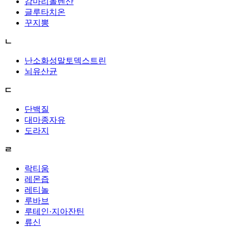
감마리놀렌산
글루타치온
꾸지뽕
ㄴ
난소화성말토덱스트린
뇌유산균
ㄷ
단백질
대마종자유
도라지
ㄹ
락티움
레몬즙
레티놀
루바브
루테인·지아잔틴
류신