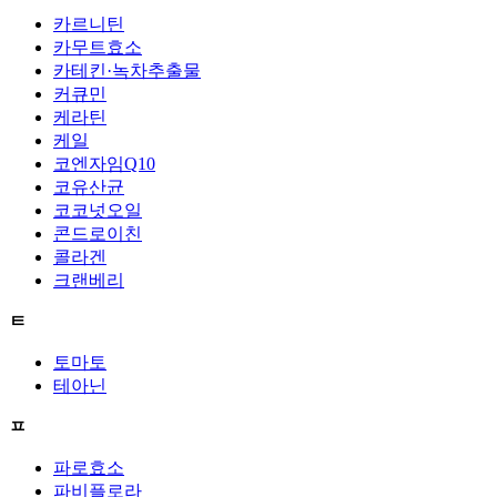
카르니틴
카무트효소
카테킨·녹차추출물
커큐민
케라틴
케일
코엔자임Q10
코유산균
코코넛오일
콘드로이친
콜라겐
크랜베리
ㅌ
토마토
테아닌
ㅍ
파로효소
파비플로라