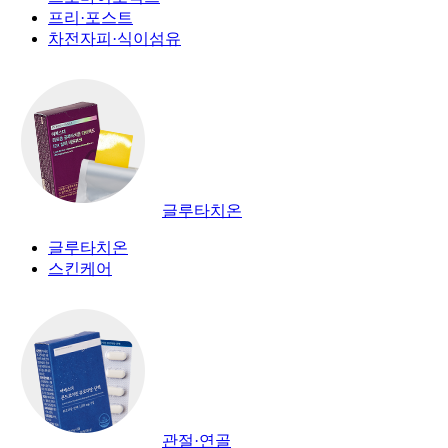
프리·포스트
차전자피·식이섬유
글루타치온
글루타치온
스킨케어
관절·연골