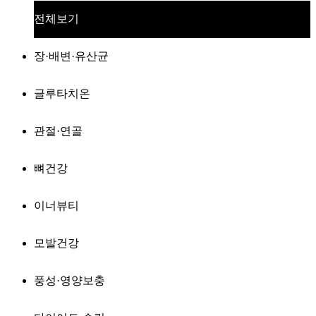
전체보기
장·배변·유산균
글루타치온
관절·연골
뼈건강
이너뷰티
모발건강
풍성·영양보충