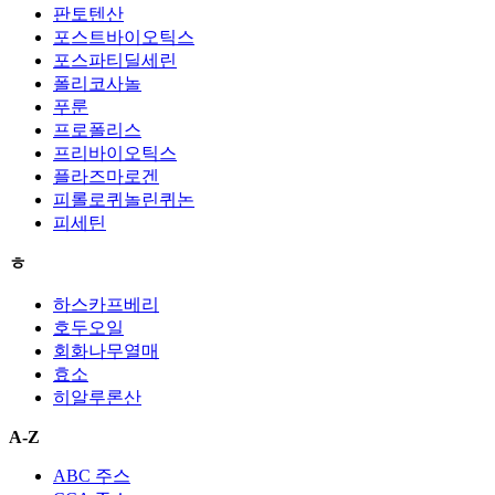
판토텐산
포스트바이오틱스
포스파티딜세린
폴리코사놀
푸룬
프로폴리스
프리바이오틱스
플라즈마로겐
피롤로퀴놀린퀴논
피세틴
ㅎ
하스카프베리
호두오일
회화나무열매
효소
히알루론산
A-Z
ABC 주스