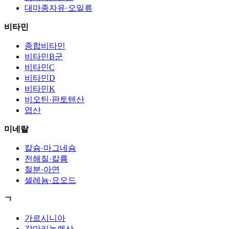
대마종자유·오일류
비타민
종합비타민
비타민B군
비타민C
비타민D
비타민K
비오틴·판토텐산
엽산
미네랄
칼슘·마그네슘
전해질·칼륨
철분·아연
셀레늄·요오드
ㄱ
가르시니아
감마리놀렌산