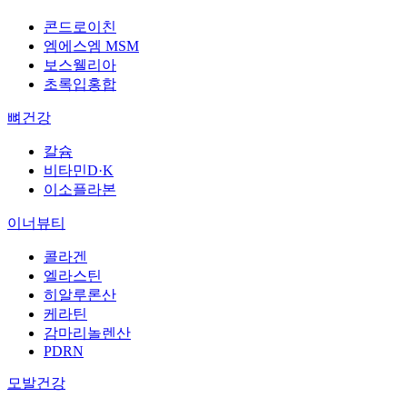
콘드로이친
엠에스엠 MSM
보스웰리아
초록입홍합
뼈건강
칼슘
비타민D·K
이소플라본
이너뷰티
콜라겐
엘라스틴
히알루론산
케라틴
감마리놀렌산
PDRN
모발건강