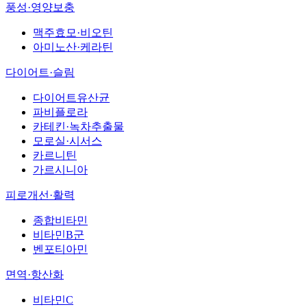
풍성·영양보충
맥주효모·비오틴
아미노산·케라틴
다이어트·슬림
다이어트유산균
파비플로라
카테킨·녹차추출물
모로실·시서스
카르니틴
가르시니아
피로개선·활력
종합비타민
비타민B군
벤포티아민
면역·항산화
비타민C