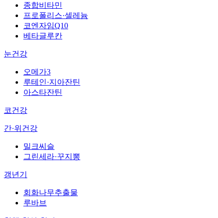
종합비타민
프로폴리스·셀레늄
코엔자임Q10
베타글루칸
눈건강
오메가3
루테인·지아잔틴
아스타잔틴
코건강
간·위건강
밀크씨슬
그린세라·꾸지뽕
갱년기
회화나무추출물
루바브