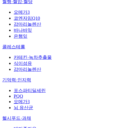
혈행·혈압·혈당
오메가3
코엔자임Q10
감마리놀렌산
바나바잎
은행잎
콜레스테롤
카테킨·녹차추출물
식이섬유
감마리놀렌산
기억력·인지력
포스파티딜세린
PQQ
오메가3
뇌 유산균
헬시푸드·과채