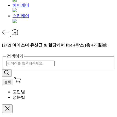
헤어케어
스킨케어
[2+2] 여에스더 유산균 & 혈당케어 Pro 4박스 (총 4개월분)
검색하기
검색
고민별
성분별