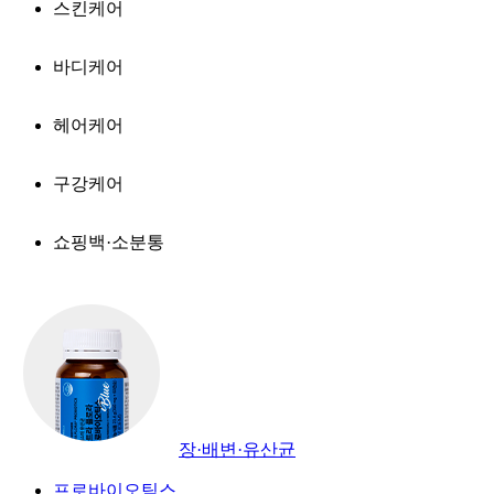
스킨케어
바디케어
헤어케어
구강케어
쇼핑백·소분통
장·배변·유산균
프로바이오틱스