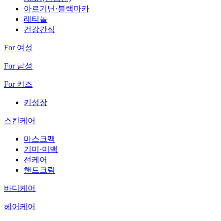
아르기닌·블랙마카
레티놀
건강간식
For 여성
For 남성
For 키즈
키성장
스킨케어
마스크팩
기미·미백
선케어
핸드크림
바디케어
헤어케어