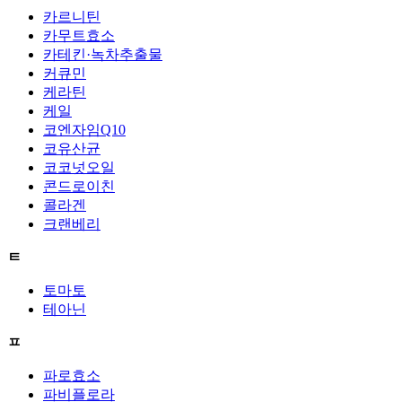
카르니틴
카무트효소
카테킨·녹차추출물
커큐민
케라틴
케일
코엔자임Q10
코유산균
코코넛오일
콘드로이친
콜라겐
크랜베리
ㅌ
토마토
테아닌
ㅍ
파로효소
파비플로라