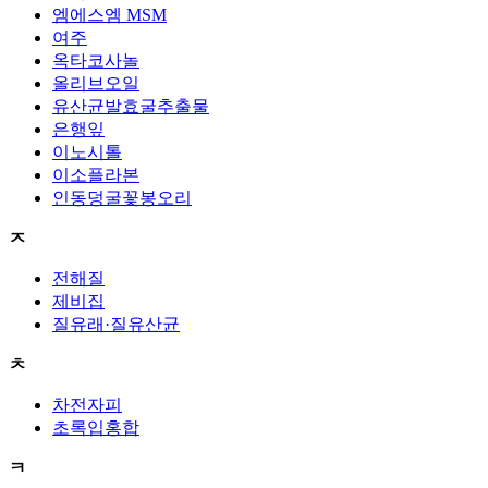
엠에스엠 MSM
여주
옥타코사놀
올리브오일
유산균발효굴추출물
은행잎
이노시톨
이소플라본
인동덩굴꽃봉오리
ㅈ
전해질
제비집
질유래·질유산균
ㅊ
차전자피
초록입홍합
ㅋ