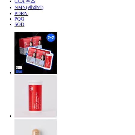
CCA 주스
NMN(엔엠엔)
PDRN
PQQ
SOD