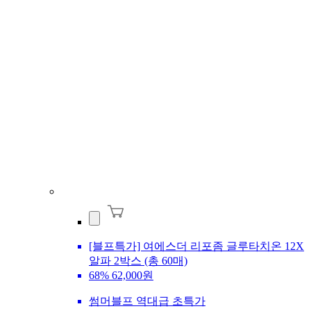
[블프특가] 여에스더 리포좀 글루타치온 12X
알파 2박스 (총 60매)
68%
62,000원
썸머블프 역대급 초특가