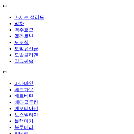
ㅁ
마시는 샐러드
말차
맥주효모
멜라토닌
모로실
모발유산균
모발콜라겐
밀크씨슬
ㅂ
바나바잎
베르가못
베르베린
베타글루칸
벤포티아민
보스웰리아
블랙마카
블루베리
빌베리