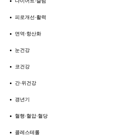
다이어트·슬림
피로개선·활력
면역·항산화
눈건강
코건강
간·위건강
갱년기
혈행·혈압·혈당
콜레스테롤