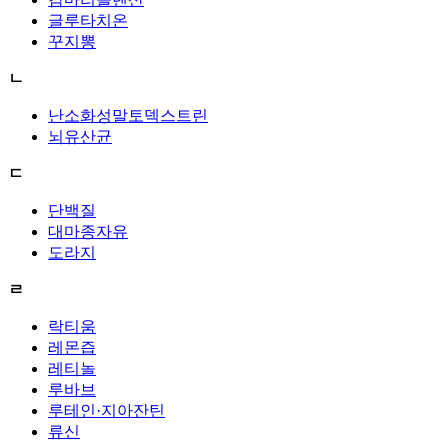
글루타치온
꾸지뽕
ㄴ
난소화성말토덱스트린
뇌유산균
ㄷ
단백질
대마종자유
도라지
ㄹ
락티움
레몬즙
레티놀
루바브
루테인·지아잔틴
류신