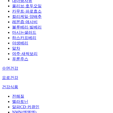
대마종자유
올리브·호두오일
카무트·파로효소
컬리케일·양배추
레몬즙·애사비
블루베리·빌베리
마시는샐러드
하스카프베리
야생베리
말차
여주·새싹보리
푸룬주스
수면건강
요로건강
건강식품
전해질
멜라토닌
알파CD·커큐민
NMN(엔엠엔)