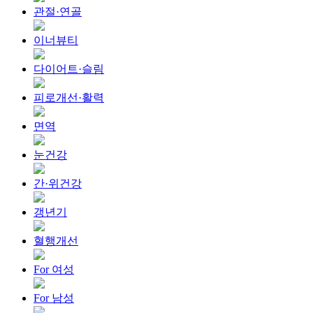
관절·연골
이너뷰티
다이어트·슬림
피로개선·활력
면역
눈건강
간·위건강
갱년기
혈행개선
For 여성
For 남성