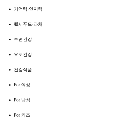
기억력·인지력
헬시푸드·과채
수면건강
요로건강
건강식품
For 여성
For 남성
For 키즈