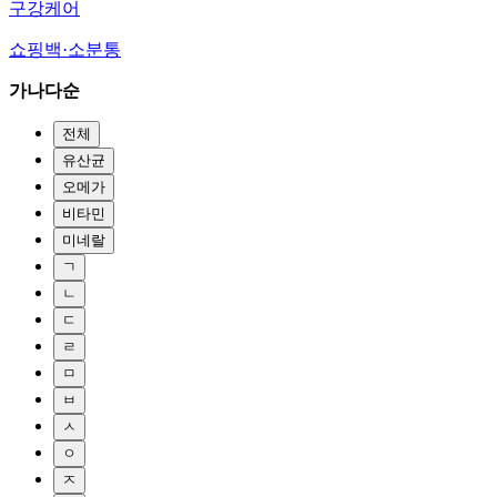
구강케어
쇼핑백·소분통
가나다순
전체
유산균
오메가
비타민
미네랄
ㄱ
ㄴ
ㄷ
ㄹ
ㅁ
ㅂ
ㅅ
ㅇ
ㅈ