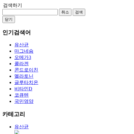
검색하기
취소
검색
닫기
인기검색어
유산균
마그네슘
오메가3
콜라겐
콘드로이친
멜라토닌
글루타치온
비타민D
코큐텐
국민영양
카테고리
유산균