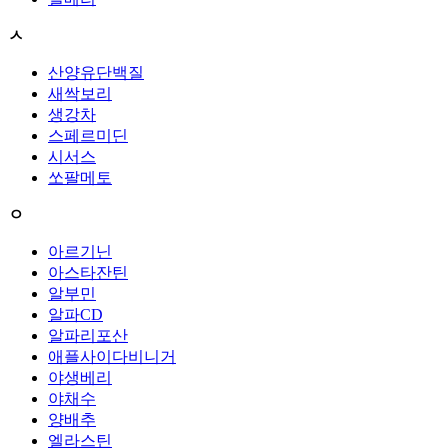
ㅅ
산양유단백질
새싹보리
생강차
스페르미딘
시서스
쏘팔메토
ㅇ
아르기닌
아스타잔틴
알부민
알파CD
알파리포산
애플사이다비니거
야생베리
야채수
양배추
엘라스틴