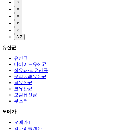
ㅊ
ㅋ
ㅌ
ㅍ
ㅎ
A-Z
유산균
유산균
다이어트유산균
질유래·질유산균
구강유래유산균
뇌유산균
코유산균
모발유산균
부스터+
오메가
오메가3
감마리놀렌산