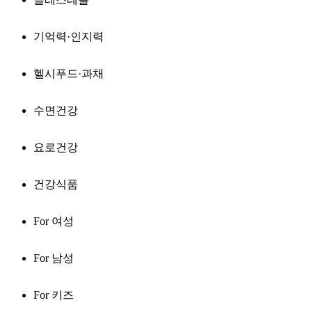
기억력·인지력
헬시푸드·과채
수면건강
요로건강
건강식품
For 여성
For 남성
For 키즈