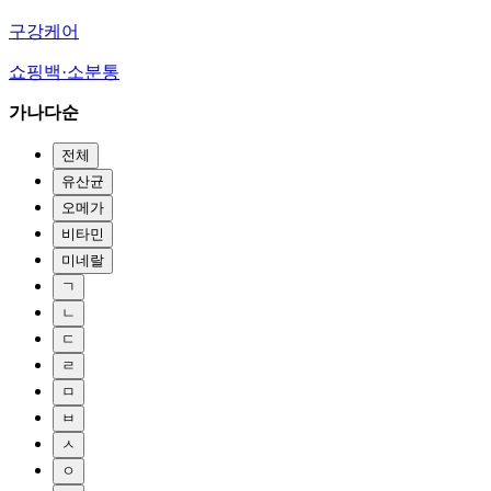
구강케어
쇼핑백·소분통
가나다순
전체
유산균
오메가
비타민
미네랄
ㄱ
ㄴ
ㄷ
ㄹ
ㅁ
ㅂ
ㅅ
ㅇ