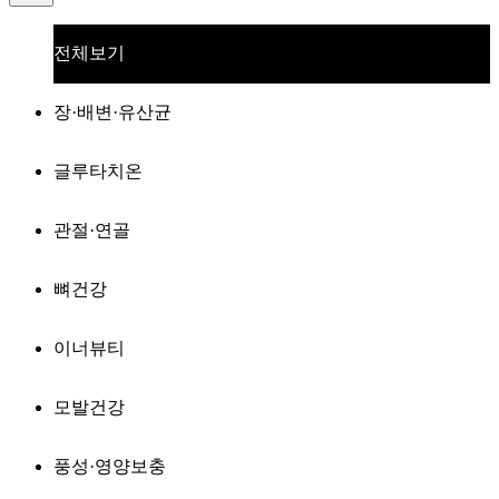
전체보기
장·배변·유산균
글루타치온
관절·연골
뼈건강
이너뷰티
모발건강
풍성·영양보충