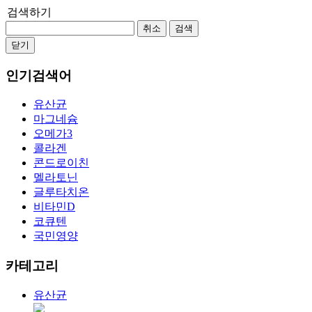
검색하기
취소
검색
닫기
인기검색어
유산균
마그네슘
오메가3
콜라겐
콘드로이친
멜라토닌
글루타치온
비타민D
코큐텐
국민영양
카테고리
유산균