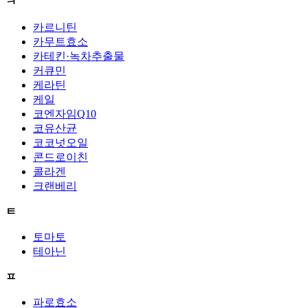
ㅋ
카르니틴
카무트효소
카테킨·녹차추출물
커큐민
케라틴
케일
코엔자임Q10
코유산균
코코넛오일
콘드로이친
콜라겐
크랜베리
ㅌ
토마토
테아닌
ㅍ
파로효소