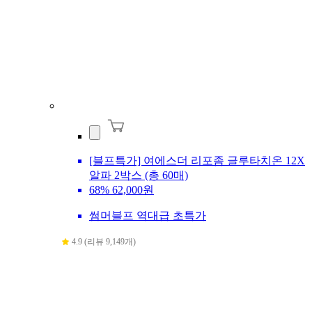
[블프특가] 여에스더 리포좀 글루타치온 12X
알파 2박스 (총 60매)
68%
62,000원
썸머블프 역대급 초특가
4.9 (리뷰 9,149개)