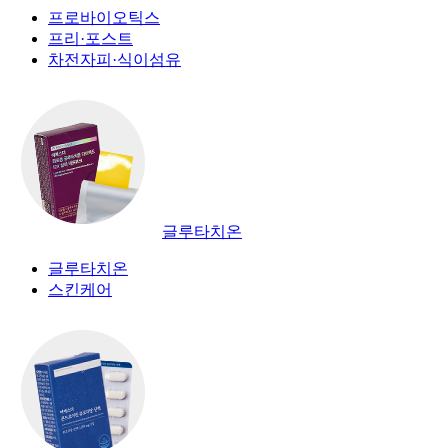
프로바이오틱스
프리·포스트
차전자피·식이섬유
글루타치온
글루타치온
스킨케어