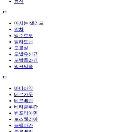
류신
ㅁ
마시는 샐러드
말차
맥주효모
멜라토닌
모로실
모발유산균
모발콜라겐
밀크씨슬
ㅂ
바나바잎
베르가못
베르베린
베타글루칸
벤포티아민
보스웰리아
블랙마카
블루베리