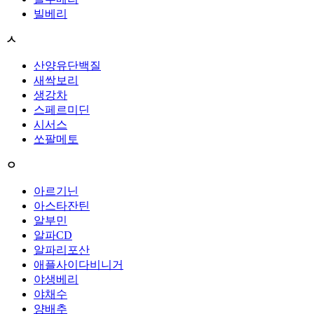
빌베리
ㅅ
산양유단백질
새싹보리
생강차
스페르미딘
시서스
쏘팔메토
ㅇ
아르기닌
아스타잔틴
알부민
알파CD
알파리포산
애플사이다비니거
야생베리
야채수
양배추