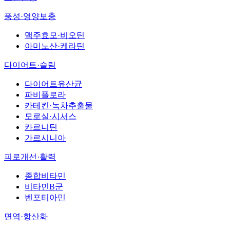
풍성·영양보충
맥주효모·비오틴
아미노산·케라틴
다이어트·슬림
다이어트유산균
파비플로라
카테킨·녹차추출물
모로실·시서스
카르니틴
가르시니아
피로개선·활력
종합비타민
비타민B군
벤포티아민
면역·항산화