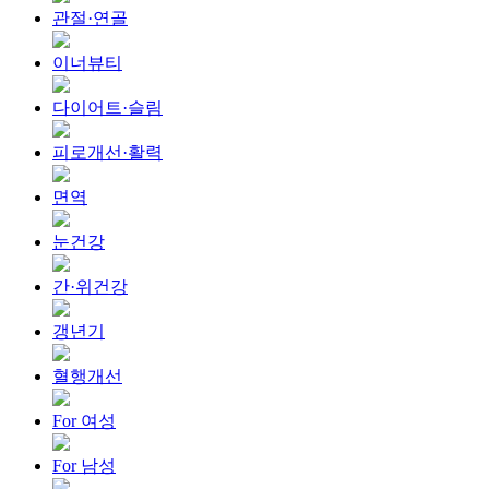
관절·연골
이너뷰티
다이어트·슬림
피로개선·활력
면역
눈건강
간·위건강
갱년기
혈행개선
For 여성
For 남성