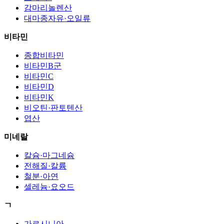
감마리놀렌산
대마종자유·오일류
비타민
종합비타민
비타민B군
비타민C
비타민D
비타민K
비오틴·판토텐산
엽산
미네랄
칼슘·마그네슘
전해질·칼륨
철분·아연
셀레늄·요오드
ㄱ
가르시니아