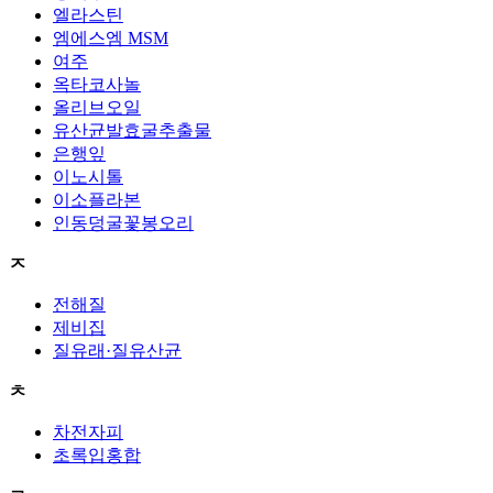
엘라스틴
엠에스엠 MSM
여주
옥타코사놀
올리브오일
유산균발효굴추출물
은행잎
이노시톨
이소플라본
인동덩굴꽃봉오리
ㅈ
전해질
제비집
질유래·질유산균
ㅊ
차전자피
초록입홍합