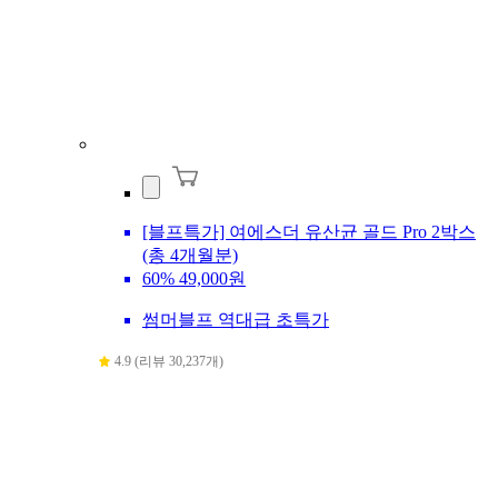
[블프특가] 여에스더 유산균 골드 Pro 2박스
(총 4개월분)
60%
49,000원
썸머블프 역대급 초특가
4.9 (리뷰 30,237개)