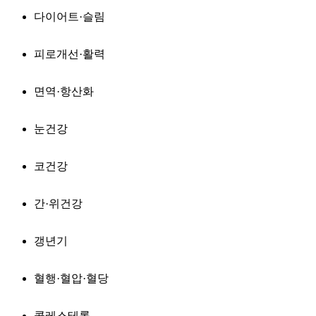
다이어트·슬림
피로개선·활력
면역·항산화
눈건강
코건강
간·위건강
갱년기
혈행·혈압·혈당
콜레스테롤