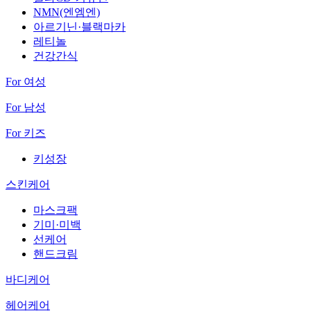
NMN(엔엠엔)
아르기닌·블랙마카
레티놀
건강간식
For 여성
For 남성
For 키즈
키성장
스킨케어
마스크팩
기미·미백
선케어
핸드크림
바디케어
헤어케어