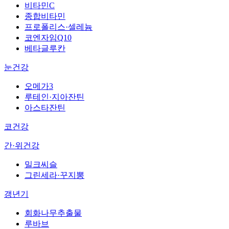
비타민C
종합비타민
프로폴리스·셀레늄
코엔자임Q10
베타글루칸
눈건강
오메가3
루테인·지아잔틴
아스타잔틴
코건강
간·위건강
밀크씨슬
그린세라·꾸지뽕
갱년기
회화나무추출물
루바브