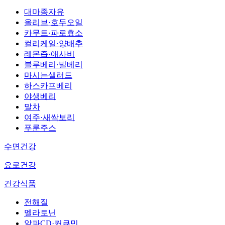
대마종자유
올리브·호두오일
카무트·파로효소
컬리케일·양배추
레몬즙·애사비
블루베리·빌베리
마시는샐러드
하스카프베리
야생베리
말차
여주·새싹보리
푸룬주스
수면건강
요로건강
건강식품
전해질
멜라토닌
알파CD·커큐민