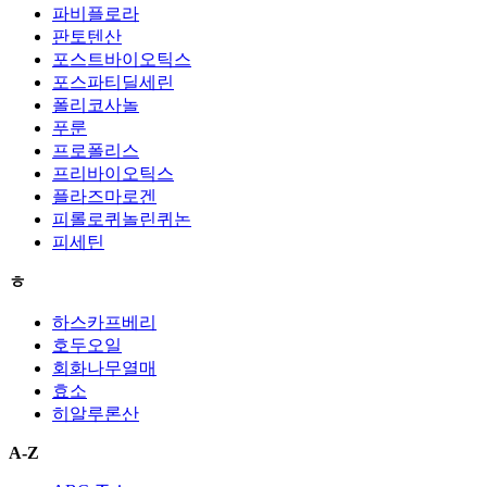
파비플로라
판토텐산
포스트바이오틱스
포스파티딜세린
폴리코사놀
푸룬
프로폴리스
프리바이오틱스
플라즈마로겐
피롤로퀴놀린퀴논
피세틴
ㅎ
하스카프베리
호두오일
회화나무열매
효소
히알루론산
A-Z