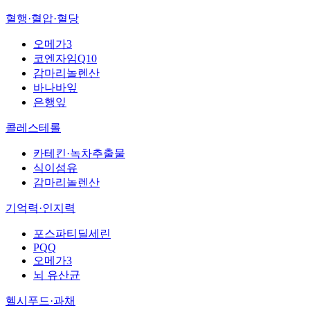
혈행·혈압·혈당
오메가3
코엔자임Q10
감마리놀렌산
바나바잎
은행잎
콜레스테롤
카테킨·녹차추출물
식이섬유
감마리놀렌산
기억력·인지력
포스파티딜세린
PQQ
오메가3
뇌 유산균
헬시푸드·과채