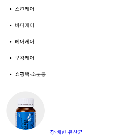
스킨케어
바디케어
헤어케어
구강케어
쇼핑백·소분통
장·배변·유산균