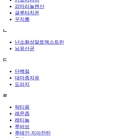
감마리놀렌산
글루타치온
꾸지뽕
ㄴ
난소화성말토덱스트린
뇌유산균
ㄷ
단백질
대마종자유
도라지
ㄹ
락티움
레몬즙
레티놀
루바브
루테인·지아잔틴