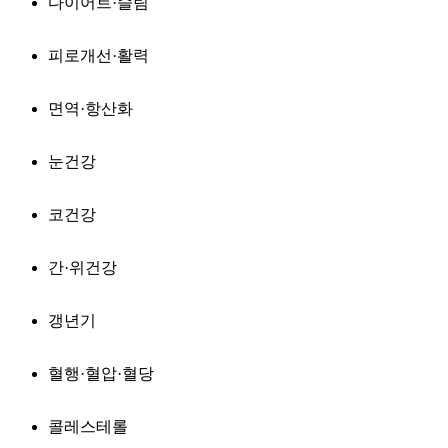
다이어트·슬림
피로개선·활력
면역·항산화
눈건강
코건강
간·위건강
갱년기
혈행·혈압·혈당
콜레스테롤