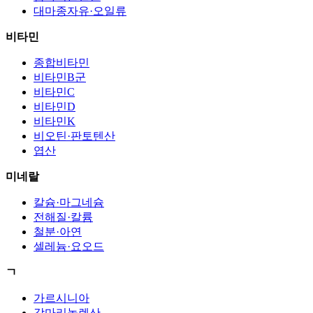
대마종자유·오일류
비타민
종합비타민
비타민B군
비타민C
비타민D
비타민K
비오틴·판토텐산
엽산
미네랄
칼슘·마그네슘
전해질·칼륨
철분·아연
셀레늄·요오드
ㄱ
가르시니아
감마리놀렌산