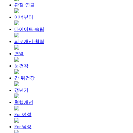
관절·연골
이너뷰티
다이어트·슬림
피로개선·활력
면역
눈건강
간·위건강
갱년기
혈행개선
For 여성
For 남성