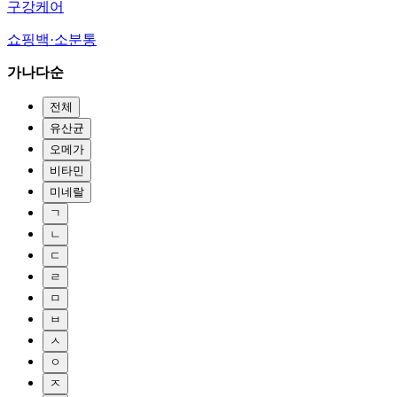
구강케어
쇼핑백·소분통
가나다순
전체
유산균
오메가
비타민
미네랄
ㄱ
ㄴ
ㄷ
ㄹ
ㅁ
ㅂ
ㅅ
ㅇ
ㅈ