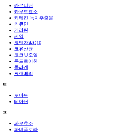
카르니틴
카무트효소
카테킨·녹차추출물
커큐민
케라틴
케일
코엔자임Q10
코유산균
코코넛오일
콘드로이친
콜라겐
크랜베리
ㅌ
토마토
테아닌
ㅍ
파로효소
파비플로라