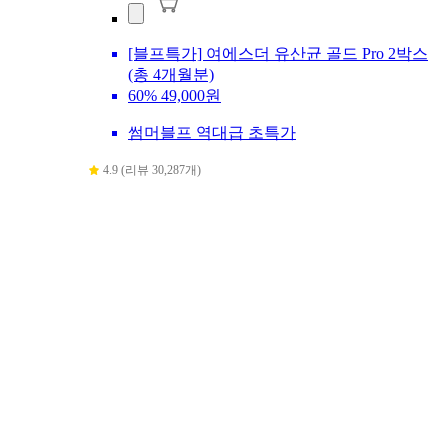
[블프특가] 여에스더 유산균 골드 Pro 2박스
(총 4개월분)
60%
49,000원
썸머블프 역대급 초특가
4.9 (리뷰 30,287개)