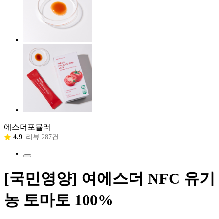
에스더포뮬러
4.9
리뷰 287건
[국민영양] 여에스더 NFC 유기
농 토마토 100%