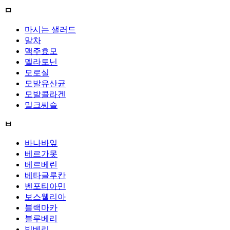
ㅁ
마시는 샐러드
말차
맥주효모
멜라토닌
모로실
모발유산균
모발콜라겐
밀크씨슬
ㅂ
바나바잎
베르가못
베르베린
베타글루칸
벤포티아민
보스웰리아
블랙마카
블루베리
빌베리