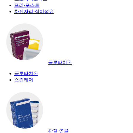
프리·포스트
차전자피·식이섬유
글루타치온
글루타치온
스킨케어
관절·연골