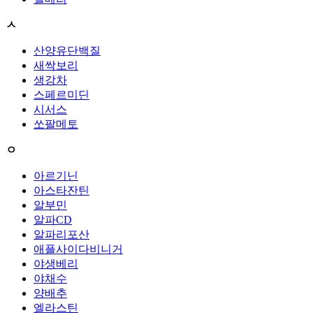
ㅅ
산양유단백질
새싹보리
생강차
스페르미딘
시서스
쏘팔메토
ㅇ
아르기닌
아스타잔틴
알부민
알파CD
알파리포산
애플사이다비니거
야생베리
야채수
양배추
엘라스틴