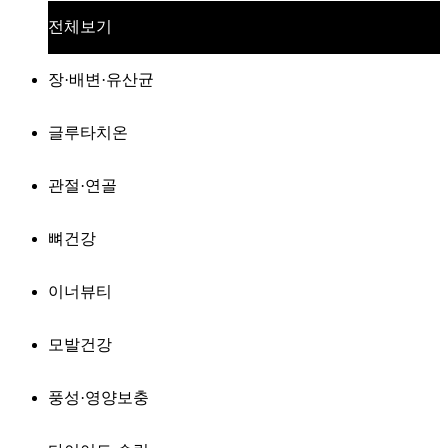
전체보기
장·배변·유산균
글루타치온
관절·연골
뼈건강
이너뷰티
모발건강
풍성·영양보충