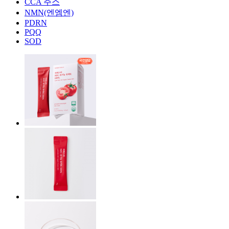
CCA 주스
NMN(엔엠엔)
PDRN
PQQ
SOD