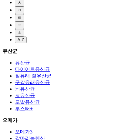
ㅊ
ㅋ
ㅌ
ㅍ
ㅎ
A-Z
유산균
유산균
다이어트유산균
질유래·질유산균
구강유래유산균
뇌유산균
코유산균
모발유산균
부스터+
오메가
오메가3
감마리놀렌산