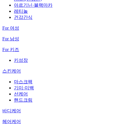
아르기닌·블랙마카
레티놀
건강간식
For 여성
For 남성
For 키즈
키성장
스킨케어
마스크팩
기미·미백
선케어
핸드크림
바디케어
헤어케어