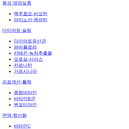
풍성·영양보충
맥주효모·비오틴
아미노산·케라틴
다이어트·슬림
다이어트유산균
파비플로라
카테킨·녹차추출물
모로실·시서스
카르니틴
가르시니아
피로개선·활력
종합비타민
비타민B군
벤포티아민
면역·항산화
비타민C