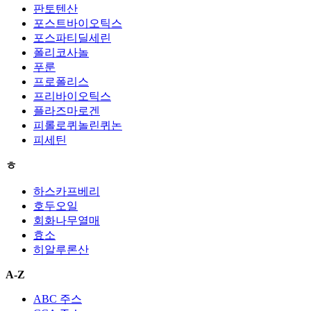
판토텐산
포스트바이오틱스
포스파티딜세린
폴리코사놀
푸룬
프로폴리스
프리바이오틱스
플라즈마로겐
피롤로퀴놀린퀴논
피세틴
ㅎ
하스카프베리
호두오일
회화나무열매
효소
히알루론산
A-Z
ABC 주스