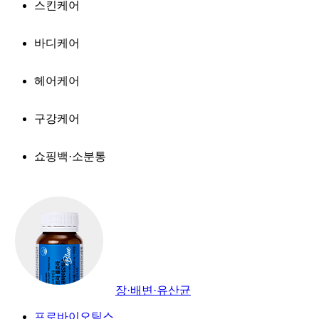
스킨케어
바디케어
헤어케어
구강케어
쇼핑백·소분통
장·배변·유산균
프로바이오틱스