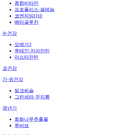
종합비타민
프로폴리스·셀레늄
코엔자임Q10
베타글루칸
눈건강
오메가3
루테인·지아잔틴
아스타잔틴
코건강
간·위건강
밀크씨슬
그린세라·꾸지뽕
갱년기
회화나무추출물
루바브