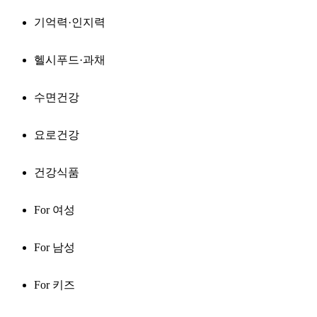
기억력·인지력
헬시푸드·과채
수면건강
요로건강
건강식품
For 여성
For 남성
For 키즈