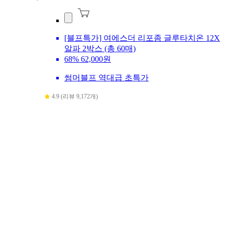
[블프특가] 여에스더 리포좀 글루타치온 12X
알파 2박스 (총 60매)
68%
62,000원
썸머블프 역대급 초특가
4.9 (리뷰 9,172개)