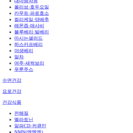
대마종자유
올리브·호두오일
카무트·파로효소
컬리케일·양배추
레몬즙·애사비
블루베리·빌베리
마시는샐러드
하스카프베리
야생베리
말차
여주·새싹보리
푸룬주스
수면건강
요로건강
건강식품
전해질
멜라토닌
알파CD·커큐민
NMN(엔엠엔)