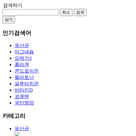
검색하기
취소
검색
닫기
인기검색어
유산균
마그네슘
오메가3
콜라겐
콘드로이친
멜라토닌
글루타치온
비타민D
코큐텐
국민영양
카테고리
유산균