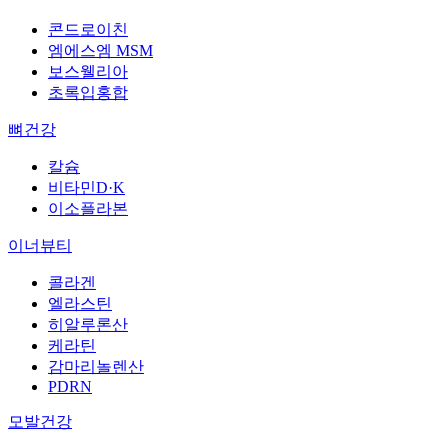
콘드로이친
엠에스엠 MSM
보스웰리아
초록입홍합
뼈건강
칼슘
비타민D·K
이소플라본
이너뷰티
콜라겐
엘라스틴
히알루론산
케라틴
감마리놀렌산
PDRN
모발건강