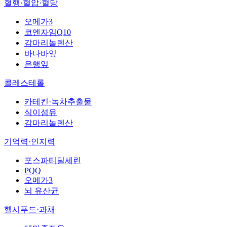
혈행·혈압·혈당
오메가3
코엔자임Q10
감마리놀렌산
바나바잎
은행잎
콜레스테롤
카테킨·녹차추출물
식이섬유
감마리놀렌산
기억력·인지력
포스파티딜세린
PQQ
오메가3
뇌 유산균
헬시푸드·과채