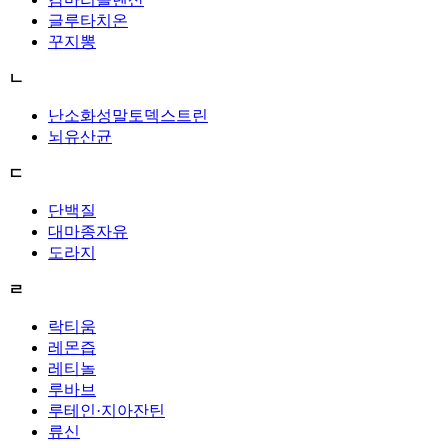
글루타치온
꾸지뽕
ㄴ
난소화성말토덱스트린
뇌유산균
ㄷ
단백질
대마종자유
도라지
ㄹ
락티움
레몬즙
레티놀
루바브
루테인·지아잔틴
류신