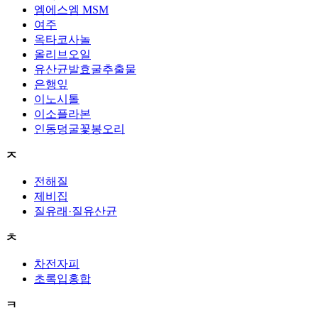
엠에스엠 MSM
여주
옥타코사놀
올리브오일
유산균발효굴추출물
은행잎
이노시톨
이소플라본
인동덩굴꽃봉오리
ㅈ
전해질
제비집
질유래·질유산균
ㅊ
차전자피
초록입홍합
ㅋ