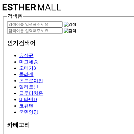
검색폼
인기검색어
유산균
마그네슘
오메가3
콜라겐
콘드로이친
멜라토닌
글루타치온
비타민D
코큐텐
국민영양
카테고리