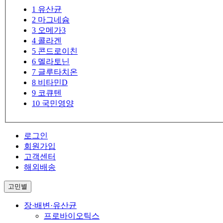
1
유산균
2
마그네슘
3
오메가3
4
콜라겐
5
콘드로이친
6
멜라토닌
7
글루타치온
8
비타민D
9
코큐텐
10
국민영양
로그인
회원가입
고객센터
해외배송
고민별
장·배변·유산균
프로바이오틱스