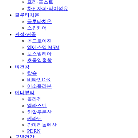
프리·포스트
차전자피·식이섬유
글루타치온
글루타치온
스킨케어
관절·연골
콘드로이친
엠에스엠 MSM
보스웰리아
초록입홍합
뼈건강
칼슘
비타민D·K
이소플라본
이너뷰티
콜라겐
엘라스틴
히알루론산
케라틴
감마리놀렌산
PDRN
모발건강