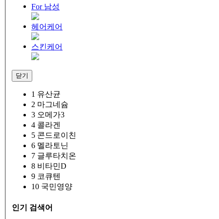
For 남성
헤어케어
스킨케어
닫기
1
유산균
2
마그네슘
3
오메가3
4
콜라겐
5
콘드로이친
6
멜라토닌
7
글루타치온
8
비타민D
9
코큐텐
10
국민영양
인기 검색어