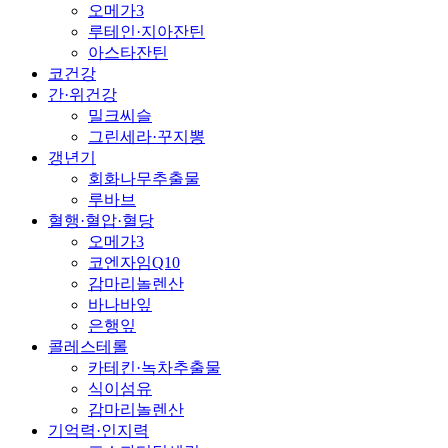
오메가3
루테인·지아잔틴
아스타잔틴
코건강
간·위건강
밀크씨슬
그린세라·꾸지뽕
갱년기
회화나무추출물
루바브
혈행·혈압·혈당
오메가3
코엔자임Q10
감마리놀렌산
바나바잎
은행잎
콜레스테롤
카테킨·녹차추출물
식이섬유
감마리놀렌산
기억력·인지력