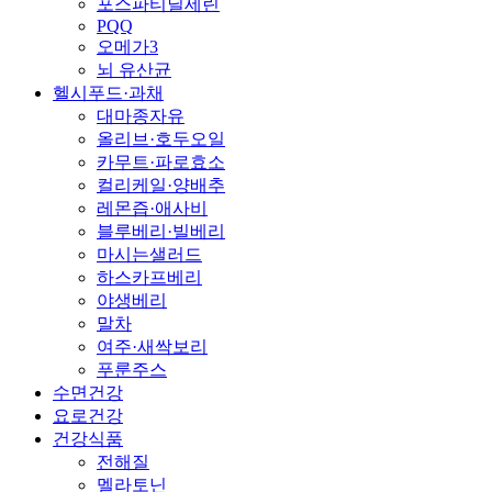
포스파티딜세린
PQQ
오메가3
뇌 유산균
헬시푸드·과채
대마종자유
올리브·호두오일
카무트·파로효소
컬리케일·양배추
레몬즙·애사비
블루베리·빌베리
마시는샐러드
하스카프베리
야생베리
말차
여주·새싹보리
푸룬주스
수면건강
요로건강
건강식품
전해질
멜라토닌