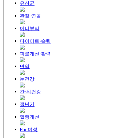
유산균
관절·연골
이너뷰티
다이어트·슬림
피로개선·활력
면역
눈건강
간·위건강
갱년기
혈행개선
For 여성