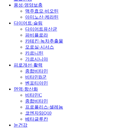
풍성·영양보충
맥주효모·비오틴
아미노산·케라틴
다이어트·슬림
다이어트유산균
파비플로라
카테킨·녹차추출물
모로실·시서스
카르니틴
가르시니아
피로개선·활력
종합비타민
비타민B군
벤포티아민
면역·항산화
비타민C
종합비타민
프로폴리스·셀레늄
코엔자임Q10
베타글루칸
눈건강