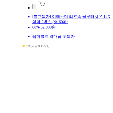
[블프특가] 여에스더 리포좀 글루타치온 12X
알파 2박스 (총 60매)
68%
62,000원
썸머블프 역대급 초특가
4.9 (리뷰 9,146개)