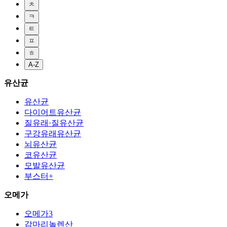
ㅊ
ㅋ
ㅌ
ㅍ
ㅎ
A-Z
유산균
유산균
다이어트유산균
질유래·질유산균
구강유래유산균
뇌유산균
코유산균
모발유산균
부스터+
오메가
오메가3
감마리놀렌산