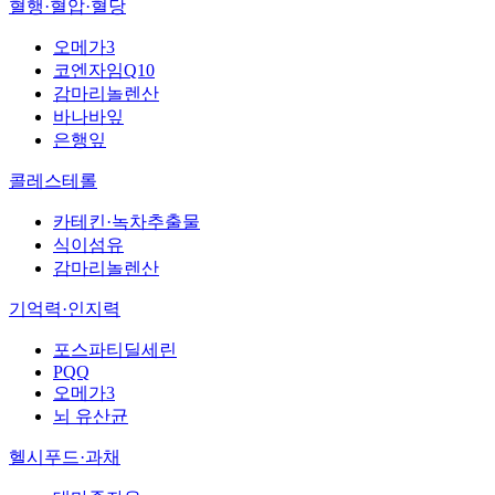
혈행·혈압·혈당
오메가3
코엔자임Q10
감마리놀렌산
바나바잎
은행잎
콜레스테롤
카테킨·녹차추출물
식이섬유
감마리놀렌산
기억력·인지력
포스파티딜세린
PQQ
오메가3
뇌 유산균
헬시푸드·과채