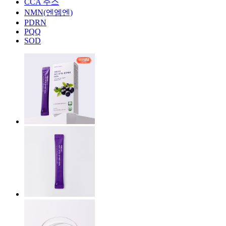
CCA 주스
NMN(엔엠엔)
PDRN
PQQ
SOD