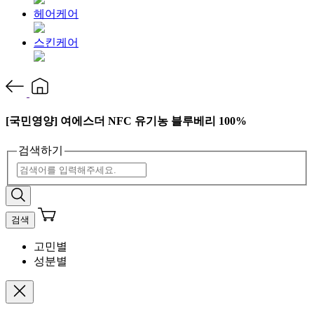
헤어케어
스킨케어
[국민영양] 여에스더 NFC 유기농 블루베리 100%
검색하기
검색
고민별
성분별