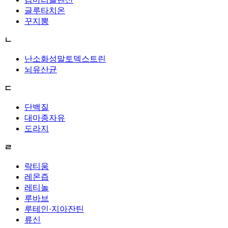
글루타치온
꾸지뽕
ㄴ
난소화성말토덱스트린
뇌유산균
ㄷ
단백질
대마종자유
도라지
ㄹ
락티움
레몬즙
레티놀
루바브
루테인·지아잔틴
류신