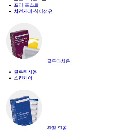
프리·포스트
차전자피·식이섬유
글루타치온
글루타치온
스킨케어
관절·연골