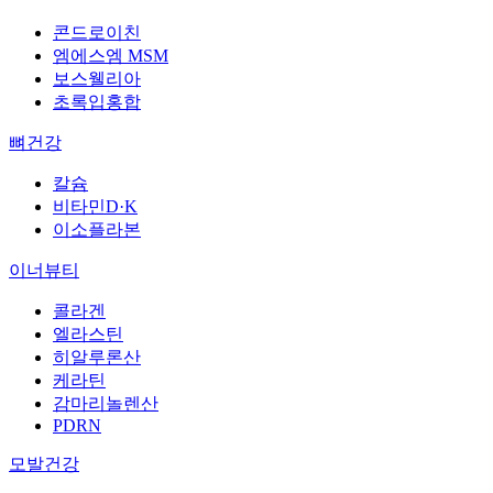
콘드로이친
엠에스엠 MSM
보스웰리아
초록입홍합
뼈건강
칼슘
비타민D·K
이소플라본
이너뷰티
콜라겐
엘라스틴
히알루론산
케라틴
감마리놀렌산
PDRN
모발건강