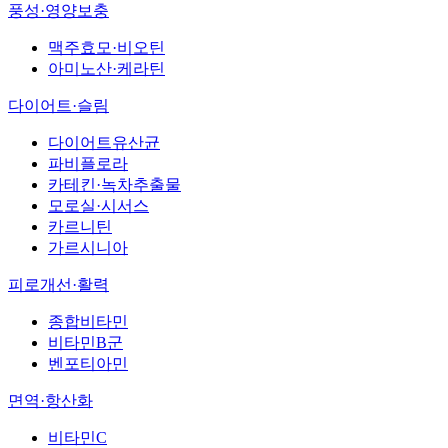
풍성·영양보충
맥주효모·비오틴
아미노산·케라틴
다이어트·슬림
다이어트유산균
파비플로라
카테킨·녹차추출물
모로실·시서스
카르니틴
가르시니아
피로개선·활력
종합비타민
비타민B군
벤포티아민
면역·항산화
비타민C