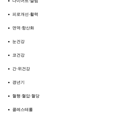
다이어트·슬림
피로개선·활력
면역·항산화
눈건강
코건강
간·위건강
갱년기
혈행·혈압·혈당
콜레스테롤