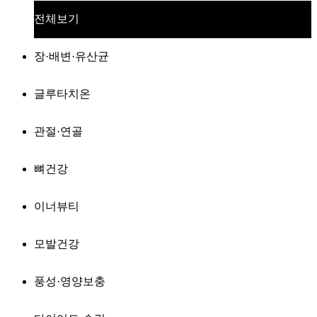
전체보기
장·배변·유산균
글루타치온
관절·연골
뼈건강
이너뷰티
모발건강
풍성·영양보충