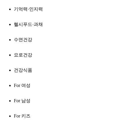
기억력·인지력
헬시푸드·과채
수면건강
요로건강
건강식품
For 여성
For 남성
For 키즈