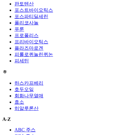
판토텐산
포스트바이오틱스
포스파티딜세린
폴리코사놀
푸룬
프로폴리스
프리바이오틱스
플라즈마로겐
피롤로퀴놀린퀴논
피세틴
ㅎ
하스카프베리
호두오일
회화나무열매
효소
히알루론산
A-Z
ABC 주스