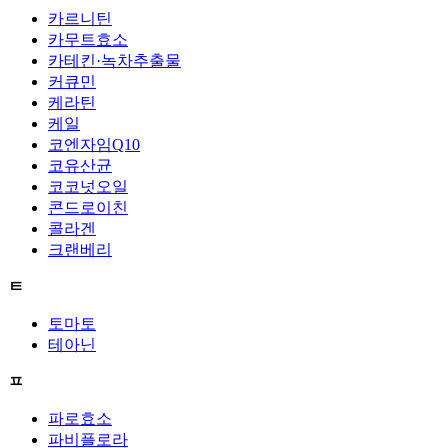
카르니틴
카무트효소
카테킨·녹차추출물
커큐민
케라틴
케일
코엔자임Q10
코유산균
코코넛오일
콘드로이친
콜라겐
크랜베리
ㅌ
토마토
테아닌
ㅍ
파로효소
파비플로라