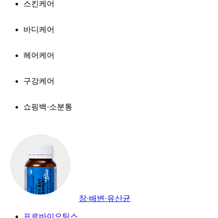
스킨케어
바디케어
헤어케어
구강케어
쇼핑백·소분통
장·배변·유산균
프로바이오틱스