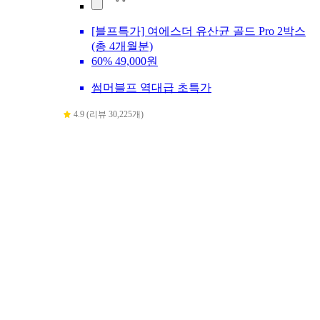
[블프특가] 여에스더 유산균 골드 Pro 2박스
(총 4개월분)
60%
49,000원
썸머블프 역대급 초특가
4.9 (리뷰 30,225개)