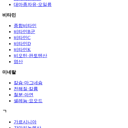
대마종자유·오일류
비타민
종합비타민
비타민B군
비타민C
비타민D
비타민K
비오틴·판토텐산
엽산
미네랄
칼슘·마그네슘
전해질·칼륨
철분·아연
셀레늄·요오드
ㄱ
가르시니아
감마리놀렌산