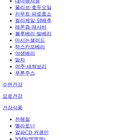
대마종자유
올리브·호두오일
카무트·파로효소
컬리케일·양배추
레몬즙·애사비
블루베리·빌베리
마시는샐러드
하스카프베리
야생베리
말차
여주·새싹보리
푸룬주스
수면건강
요로건강
건강식품
전해질
멜라토닌
알파CD·커큐민
NMN(엔엠엔)