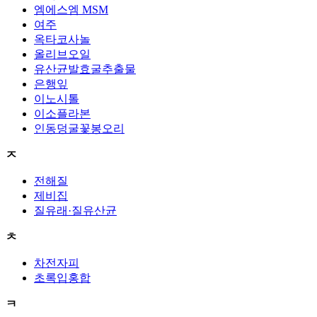
엠에스엠 MSM
여주
옥타코사놀
올리브오일
유산균발효굴추출물
은행잎
이노시톨
이소플라본
인동덩굴꽃봉오리
ㅈ
전해질
제비집
질유래·질유산균
ㅊ
차전자피
초록입홍합
ㅋ