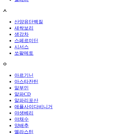
ㅅ
산양유단백질
새싹보리
생강차
스페르미딘
시서스
쏘팔메토
ㅇ
아르기닌
아스타잔틴
알부민
알파CD
알파리포산
애플사이다비니거
야생베리
야채수
양배추
엘라스틴