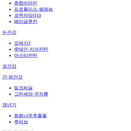
종합비타민
프로폴리스·셀레늄
코엔자임Q10
베타글루칸
눈건강
오메가3
루테인·지아잔틴
아스타잔틴
코건강
간·위건강
밀크씨슬
그린세라·꾸지뽕
갱년기
회화나무추출물
루바브