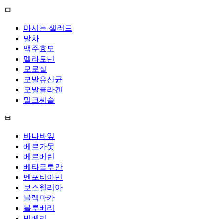
ㅁ
마시는 샐러드
말차
맥주효모
멜라토닌
모로실
모발유산균
모발콜라겐
밀크씨슬
ㅂ
바나바잎
베르가못
베르베린
베타글루칸
벤포티아민
보스웰리아
블랙마카
블루베리
빌베리