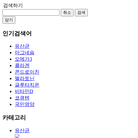
검색하기
취소
검색
닫기
인기검색어
유산균
마그네슘
오메가3
콜라겐
콘드로이친
멜라토닌
글루타치온
비타민D
코큐텐
국민영양
카테고리
유산균