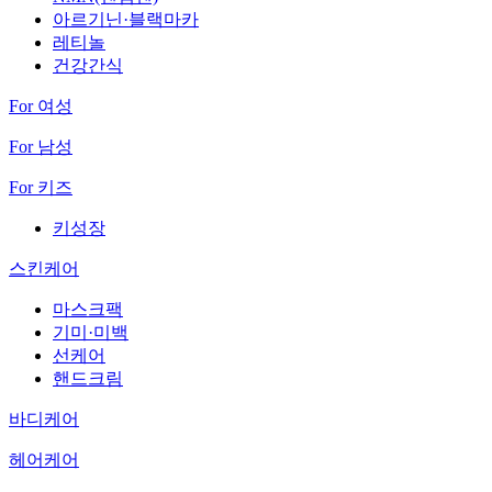
아르기닌·블랙마카
레티놀
건강간식
For 여성
For 남성
For 키즈
키성장
스킨케어
마스크팩
기미·미백
선케어
핸드크림
바디케어
헤어케어