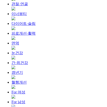
관절·연골
이너뷰티
다이어트·슬림
피로개선·활력
면역
눈건강
간·위건강
갱년기
혈행개선
For 여성
For 남성