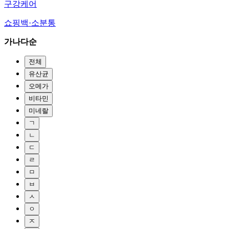
구강케어
쇼핑백·소분통
가나다순
전체
유산균
오메가
비타민
미네랄
ㄱ
ㄴ
ㄷ
ㄹ
ㅁ
ㅂ
ㅅ
ㅇ
ㅈ