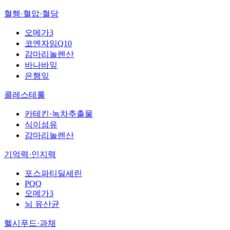
혈행·혈압·혈당
오메가3
코엔자임Q10
감마리놀렌산
바나바잎
은행잎
콜레스테롤
카테킨·녹차추출물
식이섬유
감마리놀렌산
기억력·인지력
포스파티딜세린
PQQ
오메가3
뇌 유산균
헬시푸드·과채