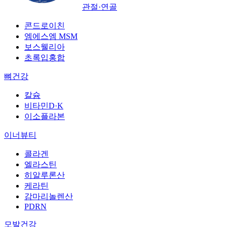
관절·연골
콘드로이친
엠에스엠 MSM
보스웰리아
초록입홍합
뼈건강
칼슘
비타민D·K
이소플라본
이너뷰티
콜라겐
엘라스틴
히알루론산
케라틴
감마리놀렌산
PDRN
모발건강