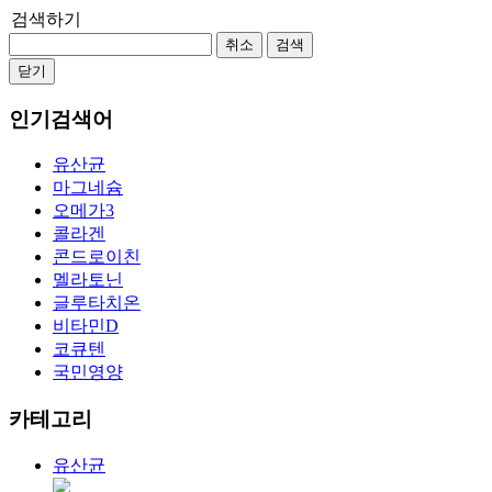
검색하기
취소
검색
닫기
인기검색어
유산균
마그네슘
오메가3
콜라겐
콘드로이친
멜라토닌
글루타치온
비타민D
코큐텐
국민영양
카테고리
유산균