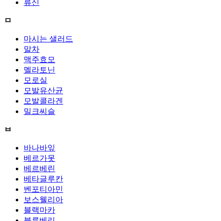
류신
ㅁ
마시는 샐러드
말차
맥주효모
멜라토닌
모로실
모발유산균
모발콜라겐
밀크씨슬
ㅂ
바나바잎
베르가못
베르베린
베타글루칸
벤포티아민
보스웰리아
블랙마카
블루베리