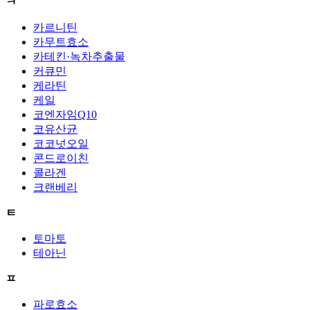
ㅋ
카르니틴
카무트효소
카테킨·녹차추출물
커큐민
케라틴
케일
코엔자임Q10
코유산균
코코넛오일
콘드로이친
콜라겐
크랜베리
ㅌ
토마토
테아닌
ㅍ
파로효소