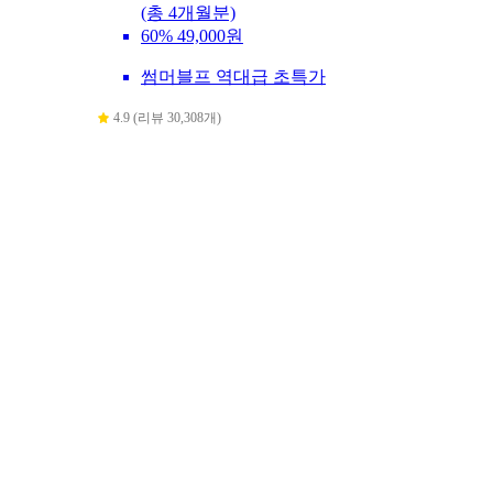
(총 4개월분)
60%
49,000원
썸머블프 역대급 초특가
4.9 (리뷰 30,308개)