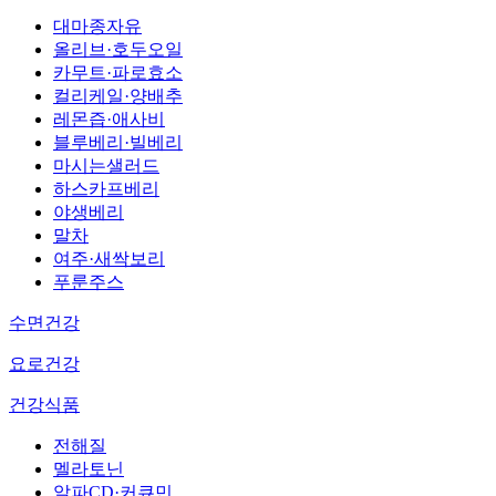
대마종자유
올리브·호두오일
카무트·파로효소
컬리케일·양배추
레몬즙·애사비
블루베리·빌베리
마시는샐러드
하스카프베리
야생베리
말차
여주·새싹보리
푸룬주스
수면건강
요로건강
건강식품
전해질
멜라토닌
알파CD·커큐민