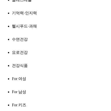
기억력·인지력
헬시푸드·과채
수면건강
요로건강
건강식품
For 여성
For 남성
For 키즈