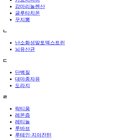
감마리놀렌산
글루타치온
꾸지뽕
ㄴ
난소화성말토덱스트린
뇌유산균
ㄷ
단백질
대마종자유
도라지
ㄹ
락티움
레몬즙
레티놀
루바브
루테인·지아잔틴