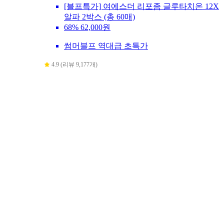
[블프특가] 여에스더 리포좀 글루타치온 12X
알파 2박스 (총 60매)
68%
62,000원
썸머블프 역대급 초특가
4.9 (리뷰 9,177개)