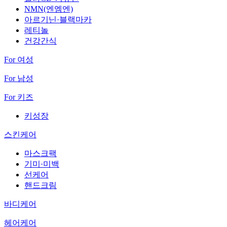
NMN(엔엠엔)
아르기닌·블랙마카
레티놀
건강간식
For 여성
For 남성
For 키즈
키성장
스킨케어
마스크팩
기미·미백
선케어
핸드크림
바디케어
헤어케어