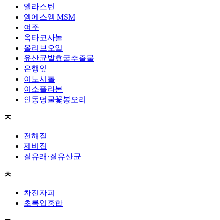
엘라스틴
엠에스엠 MSM
여주
옥타코사놀
올리브오일
유산균발효굴추출물
은행잎
이노시톨
이소플라본
인동덩굴꽃봉오리
ㅈ
전해질
제비집
질유래·질유산균
ㅊ
차전자피
초록입홍합