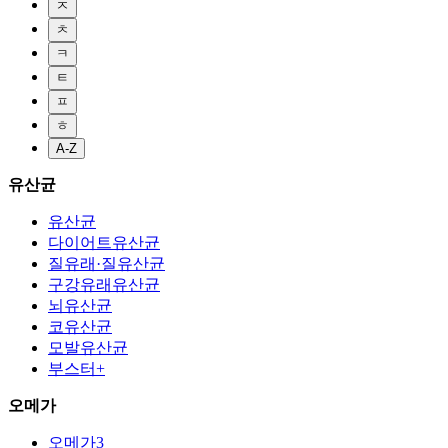
ㅈ
ㅊ
ㅋ
ㅌ
ㅍ
ㅎ
A-Z
유산균
유산균
다이어트유산균
질유래·질유산균
구강유래유산균
뇌유산균
코유산균
모발유산균
부스터+
오메가
오메가3