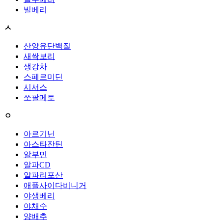
빌베리
ㅅ
산양유단백질
새싹보리
생강차
스페르미딘
시서스
쏘팔메토
ㅇ
아르기닌
아스타잔틴
알부민
알파CD
알파리포산
애플사이다비니거
야생베리
야채수
양배추