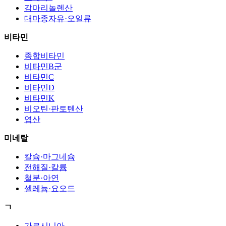
감마리놀렌산
대마종자유·오일류
비타민
종합비타민
비타민B군
비타민C
비타민D
비타민K
비오틴·판토텐산
엽산
미네랄
칼슘·마그네슘
전해질·칼륨
철분·아연
셀레늄·요오드
ㄱ
가르시니아