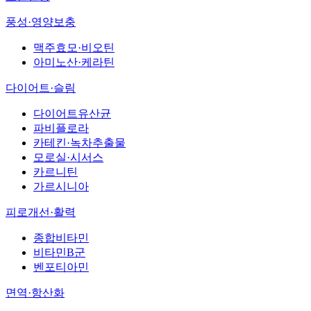
풍성·영양보충
맥주효모·비오틴
아미노산·케라틴
다이어트·슬림
다이어트유산균
파비플로라
카테킨·녹차추출물
모로실·시서스
카르니틴
가르시니아
피로개선·활력
종합비타민
비타민B군
벤포티아민
면역·항산화