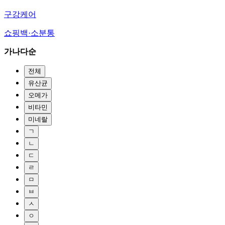
구강케어
쇼핑백·소분통
가나다순
전체
유산균
오메가
비타민
미네랄
ㄱ
ㄴ
ㄷ
ㄹ
ㅁ
ㅂ
ㅅ
ㅇ