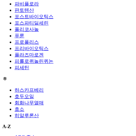
파비플로라
판토텐산
포스트바이오틱스
포스파티딜세린
폴리코사놀
푸룬
프로폴리스
프리바이오틱스
플라즈마로겐
피롤로퀴놀린퀴논
피세틴
ㅎ
하스카프베리
호두오일
회화나무열매
효소
히알루론산
A-Z