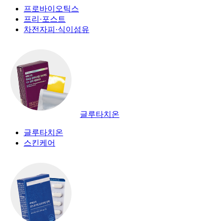
프로바이오틱스
프리·포스트
차전자피·식이섬유
글루타치온
글루타치온
스킨케어