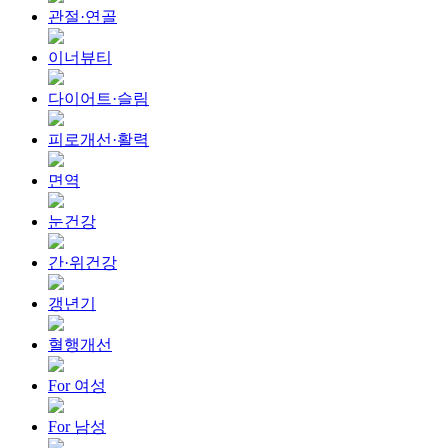
관절·연골
이너뷰티
다이어트·슬림
피로개선·활력
면역
눈건강
간·위건강
갱년기
혈행개선
For 여성
For 남성