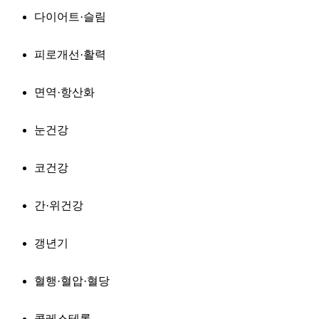
다이어트·슬림
피로개선·활력
면역·항산화
눈건강
코건강
간·위건강
갱년기
혈행·혈압·혈당
콜레스테롤