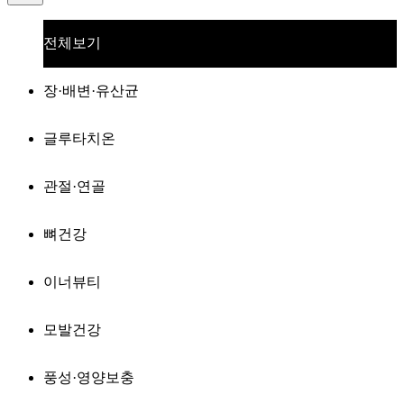
전체보기
장·배변·유산균
글루타치온
관절·연골
뼈건강
이너뷰티
모발건강
풍성·영양보충