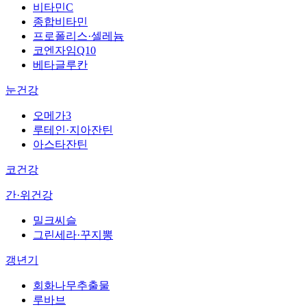
비타민C
종합비타민
프로폴리스·셀레늄
코엔자임Q10
베타글루칸
눈건강
오메가3
루테인·지아잔틴
아스타잔틴
코건강
간·위건강
밀크씨슬
그린세라·꾸지뽕
갱년기
회화나무추출물
루바브