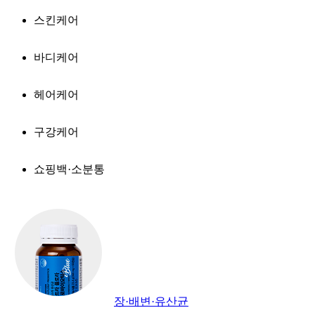
스킨케어
바디케어
헤어케어
구강케어
쇼핑백·소분통
장·배변·유산균