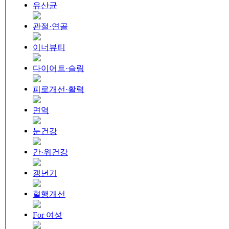
유산균
관절·연골
이너뷰티
다이어트·슬림
피로개선·활력
면역
눈건강
간·위건강
갱년기
혈행개선
For 여성