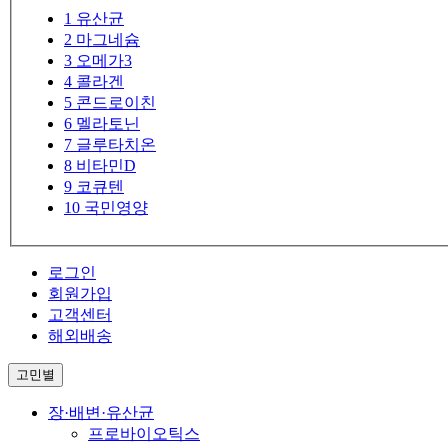
1
유산균
2
마그네슘
3
오메가3
4
콜라겐
5
콘드로이친
6
멜라토닌
7
글루타치온
8
비타민D
9
코큐텐
10
국민영양
로그인
회원가입
고객센터
해외배송
고민별
장·배변·유산균
프로바이오틱스