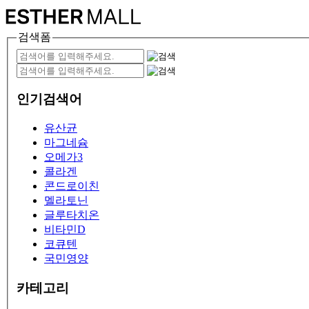
검색폼
인기검색어
유산균
마그네슘
오메가3
콜라겐
콘드로이친
멜라토닌
글루타치온
비타민D
코큐텐
국민영양
카테고리