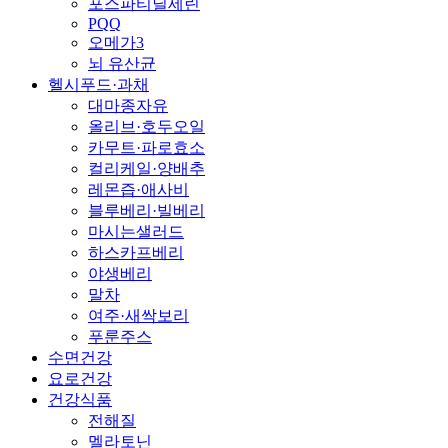
포스파티딜세린
PQQ
오메가3
뇌 유산균
헬시푸드·과채
대마종자유
올리브·호두오일
카무트·파로효소
컬리케일·양배추
레몬즙·애사비
블루베리·빌베리
마시는샐러드
하스카프베리
야생베리
말차
여주·새싹보리
푸룬주스
수면건강
요로건강
건강식품
전해질
멜라토닌