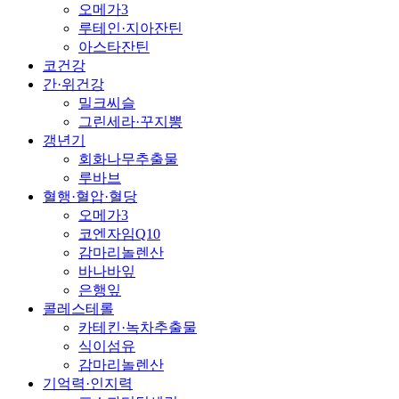
오메가3
루테인·지아잔틴
아스타잔틴
코건강
간·위건강
밀크씨슬
그린세라·꾸지뽕
갱년기
회화나무추출물
루바브
혈행·혈압·혈당
오메가3
코엔자임Q10
감마리놀렌산
바나바잎
은행잎
콜레스테롤
카테킨·녹차추출물
식이섬유
감마리놀렌산
기억력·인지력