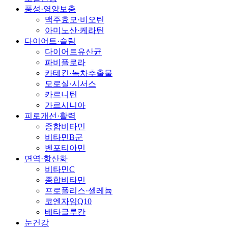
풍성·영양보충
맥주효모·비오틴
아미노산·케라틴
다이어트·슬림
다이어트유산균
파비플로라
카테킨·녹차추출물
모로실·시서스
카르니틴
가르시니아
피로개선·활력
종합비타민
비타민B군
벤포티아민
면역·항산화
비타민C
종합비타민
프로폴리스·셀레늄
코엔자임Q10
베타글루칸
눈건강