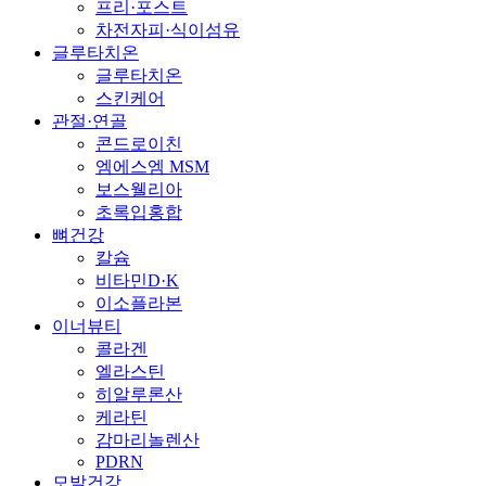
프리·포스트
차전자피·식이섬유
글루타치온
글루타치온
스킨케어
관절·연골
콘드로이친
엠에스엠 MSM
보스웰리아
초록입홍합
뼈건강
칼슘
비타민D·K
이소플라본
이너뷰티
콜라겐
엘라스틴
히알루론산
케라틴
감마리놀렌산
PDRN
모발건강