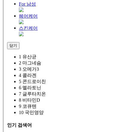
For 남성
헤어케어
스킨케어
닫기
1
유산균
2
마그네슘
3
오메가3
4
콜라겐
5
콘드로이친
6
멜라토닌
7
글루타치온
8
비타민D
9
코큐텐
10
국민영양
인기 검색어