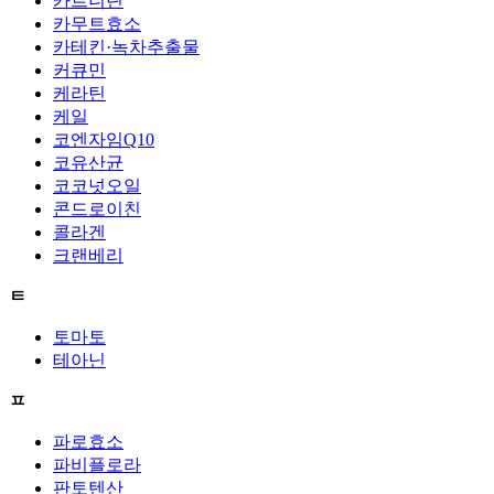
카르니틴
카무트효소
카테킨·녹차추출물
커큐민
케라틴
케일
코엔자임Q10
코유산균
코코넛오일
콘드로이친
콜라겐
크랜베리
ㅌ
토마토
테아닌
ㅍ
파로효소
파비플로라
판토텐산