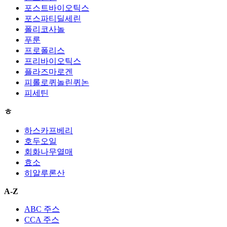
포스트바이오틱스
포스파티딜세린
폴리코사놀
푸룬
프로폴리스
프리바이오틱스
플라즈마로겐
피롤로퀴놀린퀴논
피세틴
ㅎ
하스카프베리
호두오일
회화나무열매
효소
히알루론산
A-Z
ABC 주스
CCA 주스