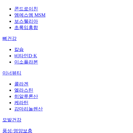
콘드로이친
엠에스엠 MSM
보스웰리아
초록입홍합
뼈건강
칼슘
비타민D·K
이소플라본
이너뷰티
콜라겐
엘라스틴
히알루론산
케라틴
감마리놀렌산
모발건강
풍성·영양보충