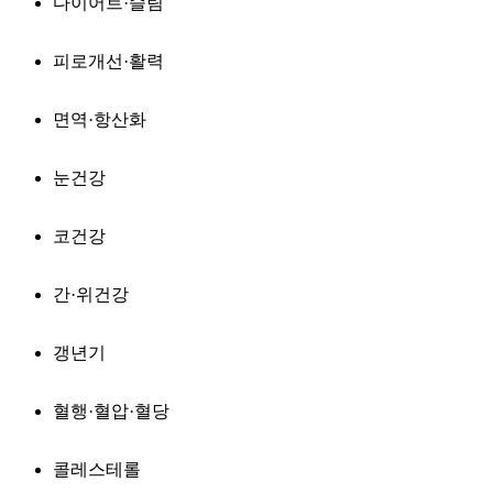
다이어트·슬림
피로개선·활력
면역·항산화
눈건강
코건강
간·위건강
갱년기
혈행·혈압·혈당
콜레스테롤