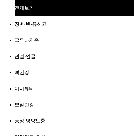
전체보기
장·배변·유산균
글루타치온
관절·연골
뼈건강
이너뷰티
모발건강
풍성·영양보충