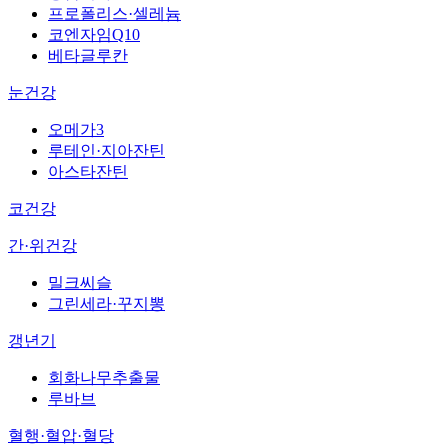
프로폴리스·셀레늄
코엔자임Q10
베타글루칸
눈건강
오메가3
루테인·지아잔틴
아스타잔틴
코건강
간·위건강
밀크씨슬
그린세라·꾸지뽕
갱년기
회화나무추출물
루바브
혈행·혈압·혈당