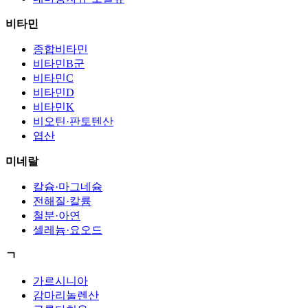
비타민
종합비타민
비타민B군
비타민C
비타민D
비타민K
비오틴·판토텐산
엽산
미네랄
칼슘·마그네슘
전해질·칼륨
철분·아연
셀레늄·요오드
ㄱ
가르시니아
감마리놀렌산