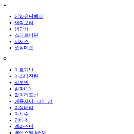
ㅅ
산양유단백질
새싹보리
생강차
스페르미딘
시서스
쏘팔메토
ㅇ
아르기닌
아스타잔틴
알부민
알파CD
알파리포산
애플사이다비니거
야생베리
야채수
양배추
엘라스틴
엠에스엠 MSM