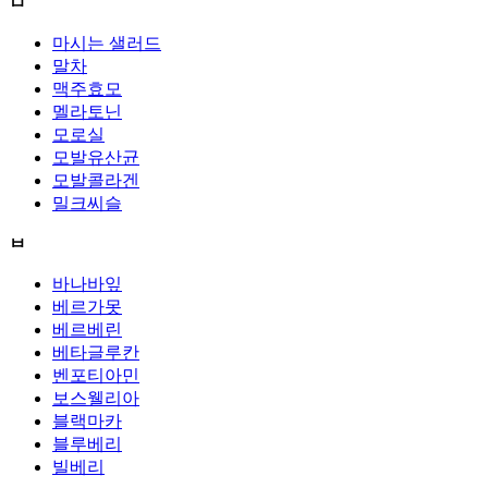
ㅁ
마시는 샐러드
말차
맥주효모
멜라토닌
모로실
모발유산균
모발콜라겐
밀크씨슬
ㅂ
바나바잎
베르가못
베르베린
베타글루칸
벤포티아민
보스웰리아
블랙마카
블루베리
빌베리