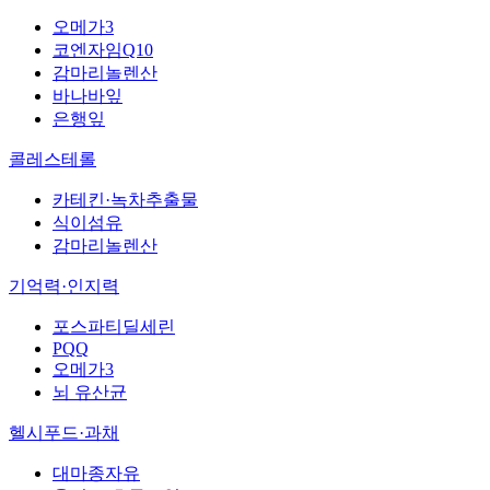
오메가3
코엔자임Q10
감마리놀렌산
바나바잎
은행잎
콜레스테롤
카테킨·녹차추출물
식이섬유
감마리놀렌산
기억력·인지력
포스파티딜세린
PQQ
오메가3
뇌 유산균
헬시푸드·과채
대마종자유