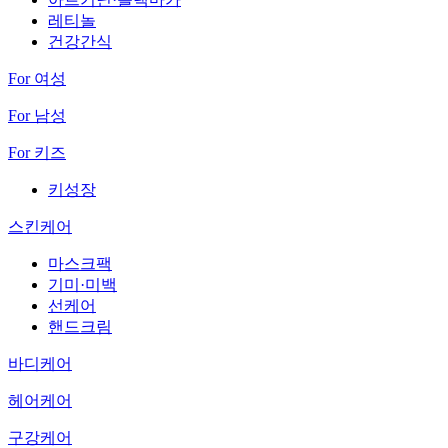
레티놀
건강간식
For 여성
For 남성
For 키즈
키성장
스킨케어
마스크팩
기미·미백
선케어
핸드크림
바디케어
헤어케어
구강케어