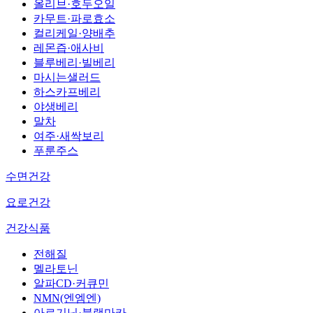
올리브·호두오일
카무트·파로효소
컬리케일·양배추
레몬즙·애사비
블루베리·빌베리
마시는샐러드
하스카프베리
야생베리
말차
여주·새싹보리
푸룬주스
수면건강
요로건강
건강식품
전해질
멜라토닌
알파CD·커큐민
NMN(엔엠엔)
아르기닌·블랙마카