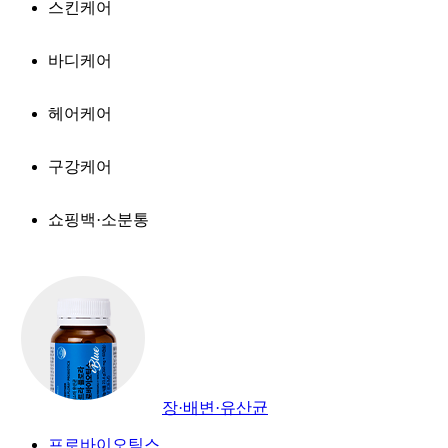
스킨케어
바디케어
헤어케어
구강케어
쇼핑백·소분통
장·배변·유산균
프로바이오틱스