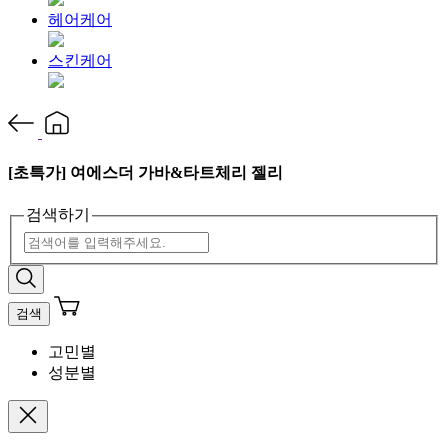
헤어케어
스킨케어
[초특가] 여에스더 가바&타트체리 젤리
검색하기
검색
고민별
성분별