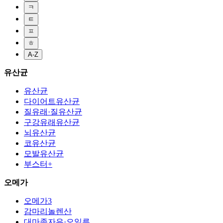
ㅋ
ㅌ
ㅍ
ㅎ
A-Z
유산균
유산균
다이어트유산균
질유래·질유산균
구강유래유산균
뇌유산균
코유산균
모발유산균
부스터+
오메가
오메가3
감마리놀렌산
대마종자유·오일류