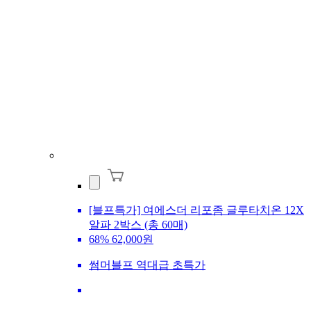
[블프특가] 여에스더 리포좀 글루타치온 12X
알파 2박스 (총 60매)
68%
62,000원
썸머블프 역대급 초특가