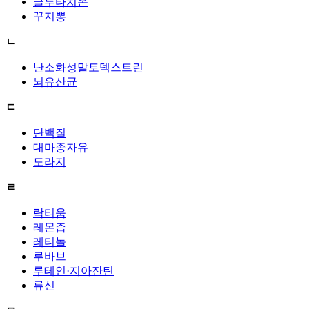
글루타치온
꾸지뽕
ㄴ
난소화성말토덱스트린
뇌유산균
ㄷ
단백질
대마종자유
도라지
ㄹ
락티움
레몬즙
레티놀
루바브
루테인·지아잔틴
류신