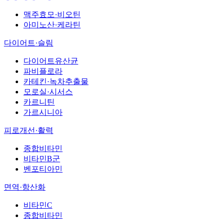
맥주효모·비오틴
아미노산·케라틴
다이어트·슬림
다이어트유산균
파비플로라
카테킨·녹차추출물
모로실·시서스
카르니틴
가르시니아
피로개선·활력
종합비타민
비타민B군
벤포티아민
면역·항산화
비타민C
종합비타민