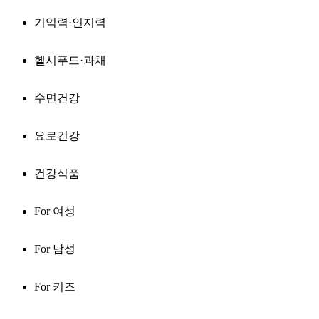
기억력·인지력
헬시푸드·과채
수면건강
요로건강
건강식품
For 여성
For 남성
For 키즈