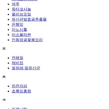
여주
옥타코사놀
올리브오일
유산균발효굴추출물
은행잎
이노시톨
이소플라본
인동덩굴꽃봉오리
ㅈ
전해질
제비집
질유래·질유산균
ㅊ
차전자피
초록입홍합
ㅋ