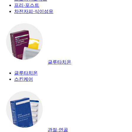
프리·포스트
차전자피·식이섬유
글루타치온
글루타치온
스킨케어
관절·연골