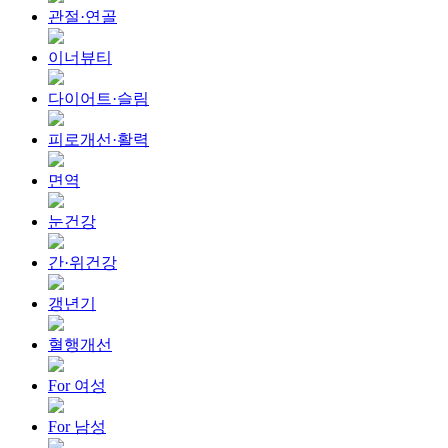
관절·연골
이너뷰티
다이어트·슬림
피로개선·활력
면역
눈건강
간·위건강
갱년기
혈행개선
For 여성
For 남성