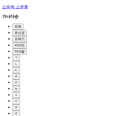
쇼핑백·소분통
가나다순
전체
유산균
오메가
비타민
미네랄
ㄱ
ㄴ
ㄷ
ㄹ
ㅁ
ㅂ
ㅅ
ㅇ
ㅈ
ㅊ