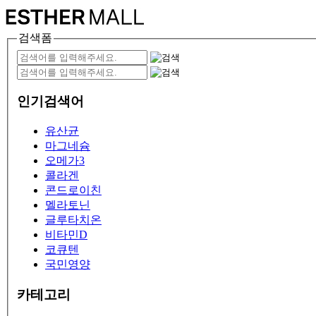
검색폼
인기검색어
유산균
마그네슘
오메가3
콜라겐
콘드로이친
멜라토닌
글루타치온
비타민D
코큐텐
국민영양
카테고리