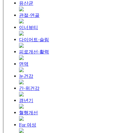
유산균
관절·연골
이너뷰티
다이어트·슬림
피로개선·활력
면역
눈건강
간·위건강
갱년기
혈행개선
For 여성