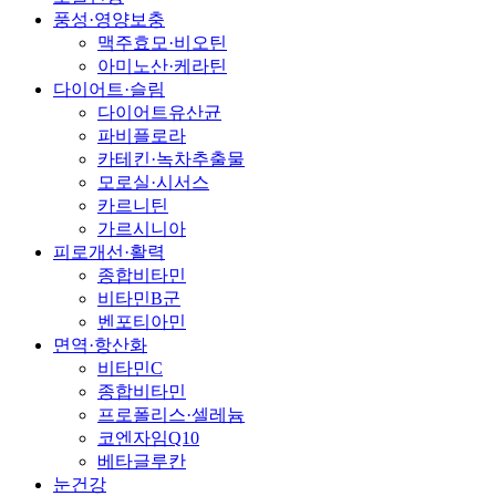
풍성·영양보충
맥주효모·비오틴
아미노산·케라틴
다이어트·슬림
다이어트유산균
파비플로라
카테킨·녹차추출물
모로실·시서스
카르니틴
가르시니아
피로개선·활력
종합비타민
비타민B군
벤포티아민
면역·항산화
비타민C
종합비타민
프로폴리스·셀레늄
코엔자임Q10
베타글루칸
눈건강