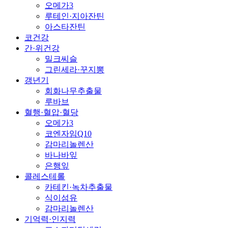
오메가3
루테인·지아잔틴
아스타잔틴
코건강
간·위건강
밀크씨슬
그린세라·꾸지뽕
갱년기
회화나무추출물
루바브
혈행·혈압·혈당
오메가3
코엔자임Q10
감마리놀렌산
바나바잎
은행잎
콜레스테롤
카테킨·녹차추출물
식이섬유
감마리놀렌산
기억력·인지력