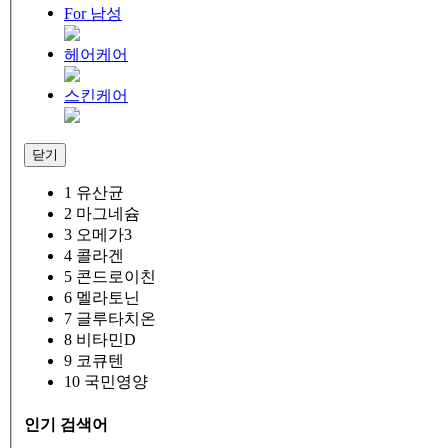
For 남성
헤어케어
스킨케어
닫기
1
유산균
2
마그네슘
3
오메가3
4
콜라겐
5
콘드로이친
6
멜라토닌
7
글루타치온
8
비타민D
9
코큐텐
10
국민영양
인기 검색어