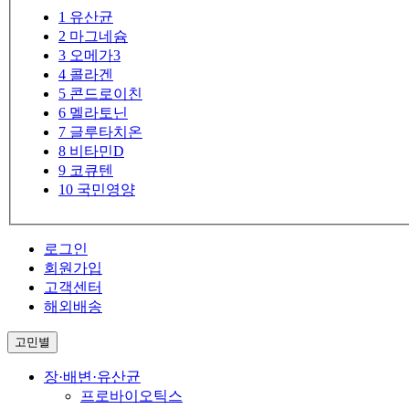
1
유산균
2
마그네슘
3
오메가3
4
콜라겐
5
콘드로이친
6
멜라토닌
7
글루타치온
8
비타민D
9
코큐텐
10
국민영양
로그인
회원가입
고객센터
해외배송
고민별
장·배변·유산균
프로바이오틱스