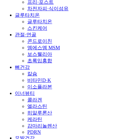
프리·포스트
차전자피·식이섬유
글루타치온
글루타치온
스킨케어
관절·연골
콘드로이친
엠에스엠 MSM
보스웰리아
초록입홍합
뼈건강
칼슘
비타민D·K
이소플라본
이너뷰티
콜라겐
엘라스틴
히알루론산
케라틴
감마리놀렌산
PDRN
모발건강