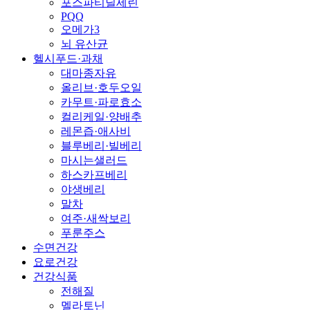
포스파티딜세린
PQQ
오메가3
뇌 유산균
헬시푸드·과채
대마종자유
올리브·호두오일
카무트·파로효소
컬리케일·양배추
레몬즙·애사비
블루베리·빌베리
마시는샐러드
하스카프베리
야생베리
말차
여주·새싹보리
푸룬주스
수면건강
요로건강
건강식품
전해질
멜라토닌