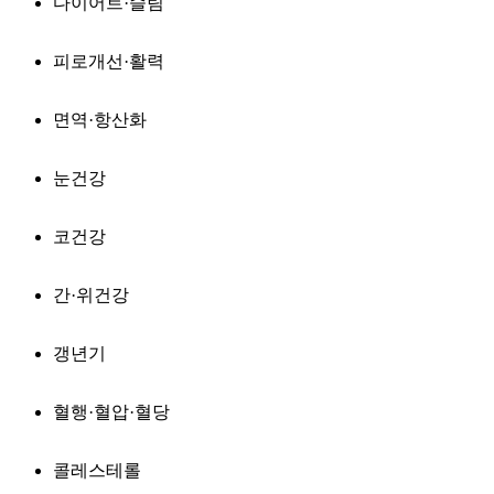
다이어트·슬림
피로개선·활력
면역·항산화
눈건강
코건강
간·위건강
갱년기
혈행·혈압·혈당
콜레스테롤