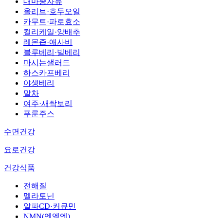
대마종자유
올리브·호두오일
카무트·파로효소
컬리케일·양배추
레몬즙·애사비
블루베리·빌베리
마시는샐러드
하스카프베리
야생베리
말차
여주·새싹보리
푸룬주스
수면건강
요로건강
건강식품
전해질
멜라토닌
알파CD·커큐민
NMN(엔엠엔)