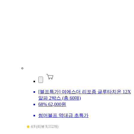
[블프특가] 여에스더 리포좀 글루타치온 12X
알파 2박스 (총 60매)
68%
62,000원
썸머블프 역대급 초특가
4.9 (리뷰 9,112개)