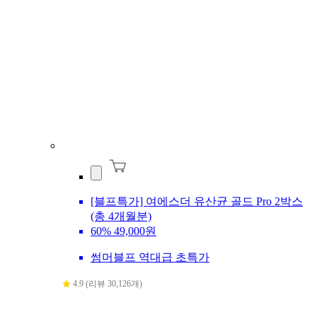
[블프특가] 여에스더 유산균 골드 Pro 2박스
(총 4개월분)
60%
49,000원
썸머블프 역대급 초특가
4.9 (리뷰 30,126개)