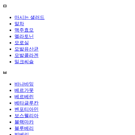
ㅁ
마시는 샐러드
말차
맥주효모
멜라토닌
모로실
모발유산균
모발콜라겐
밀크씨슬
ㅂ
바나바잎
베르가못
베르베린
베타글루칸
벤포티아민
보스웰리아
블랙마카
블루베리
빌베리