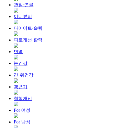
관절·연골
이너뷰티
다이어트·슬림
피로개선·활력
면역
눈건강
간·위건강
갱년기
혈행개선
For 여성
For 남성