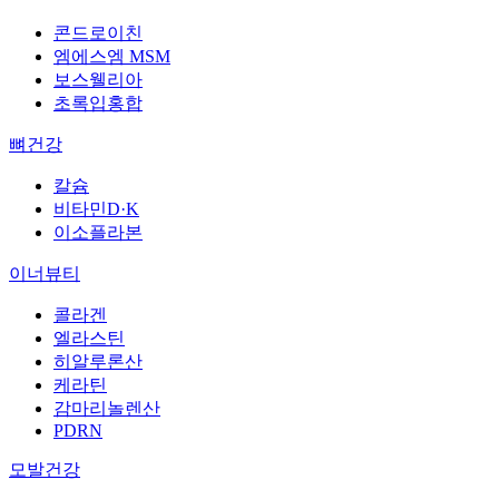
콘드로이친
엠에스엠 MSM
보스웰리아
초록입홍합
뼈건강
칼슘
비타민D·K
이소플라본
이너뷰티
콜라겐
엘라스틴
히알루론산
케라틴
감마리놀렌산
PDRN
모발건강