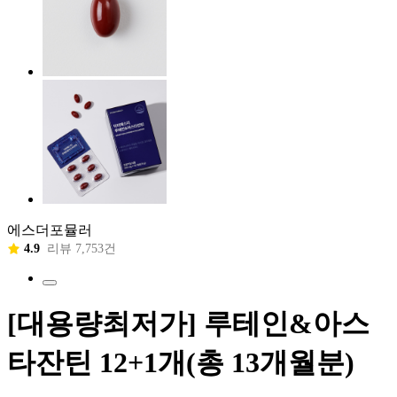
에스더포뮬러
4.9
리뷰 7,753건
[대용량최저가] 루테인&아스
타잔틴 12+1개(총 13개월분)