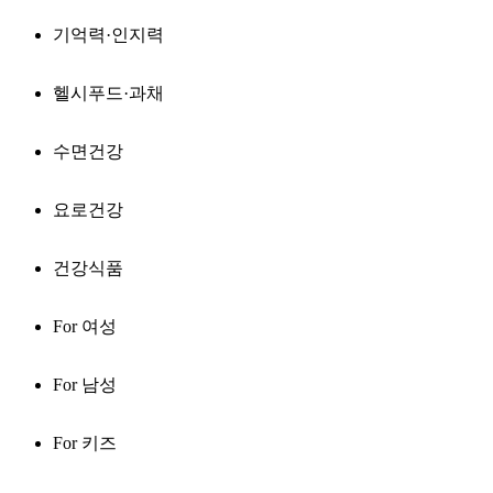
기억력·인지력
헬시푸드·과채
수면건강
요로건강
건강식품
For 여성
For 남성
For 키즈