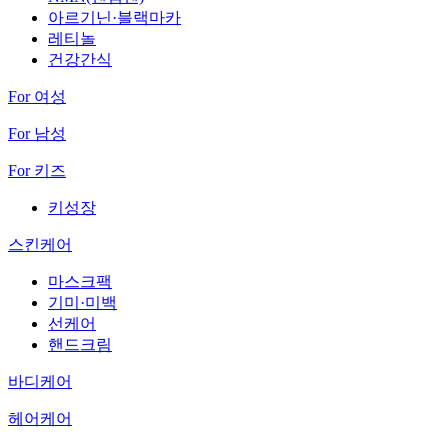
아르기닌·블랙마카
레티놀
건강간식
For 여성
For 남성
For 키즈
키성장
스킨케어
마스크팩
기미·미백
선케어
핸드크림
바디케어
헤어케어