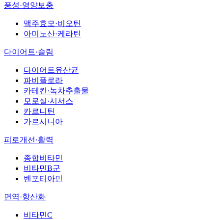
풍성·영양보충
맥주효모·비오틴
아미노산·케라틴
다이어트·슬림
다이어트유산균
파비플로라
카테킨·녹차추출물
모로실·시서스
카르니틴
가르시니아
피로개선·활력
종합비타민
비타민B군
벤포티아민
면역·항산화
비타민C