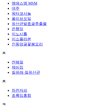
엠에스엠 MSM
여주
옥타코사놀
올리브오일
유산균발효굴추출물
은행잎
이노시톨
이소플라본
인동덩굴꽃봉오리
ㅈ
전해질
제비집
질유래·질유산균
ㅊ
차전자피
초록입홍합
ㅋ