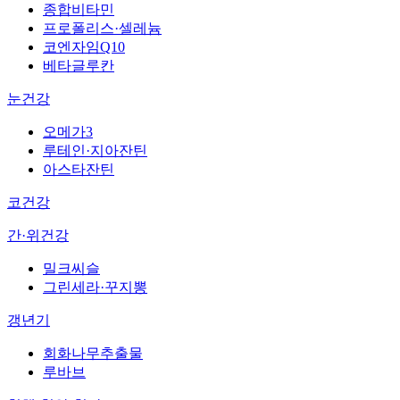
종합비타민
프로폴리스·셀레늄
코엔자임Q10
베타글루칸
눈건강
오메가3
루테인·지아잔틴
아스타잔틴
코건강
간·위건강
밀크씨슬
그린세라·꾸지뽕
갱년기
회화나무추출물
루바브