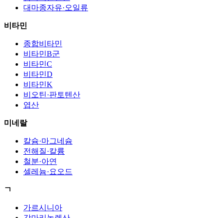
대마종자유·오일류
비타민
종합비타민
비타민B군
비타민C
비타민D
비타민K
비오틴·판토텐산
엽산
미네랄
칼슘·마그네슘
전해질·칼륨
철분·아연
셀레늄·요오드
ㄱ
가르시니아
감마리놀렌산