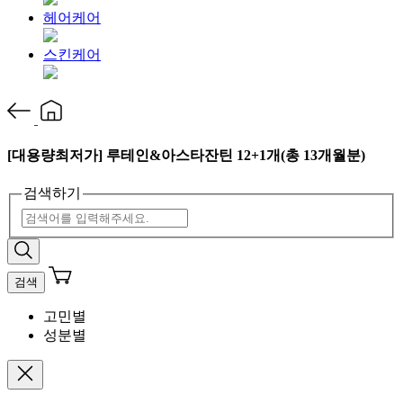
헤어케어
스킨케어
[대용량최저가] 루테인&아스타잔틴 12+1개(총 13개월분)
검색하기
검색
고민별
성분별