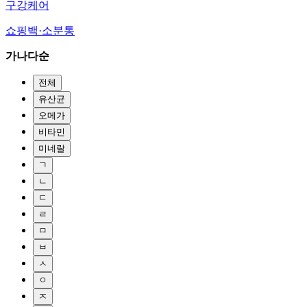
구강케어
쇼핑백·소분통
가나다순
전체
유산균
오메가
비타민
미네랄
ㄱ
ㄴ
ㄷ
ㄹ
ㅁ
ㅂ
ㅅ
ㅇ
ㅈ