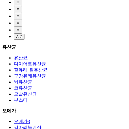
ㅊ
ㅋ
ㅌ
ㅍ
ㅎ
A-Z
유산균
유산균
다이어트유산균
질유래·질유산균
구강유래유산균
뇌유산균
코유산균
모발유산균
부스터+
오메가
오메가3
감마리놀렌산