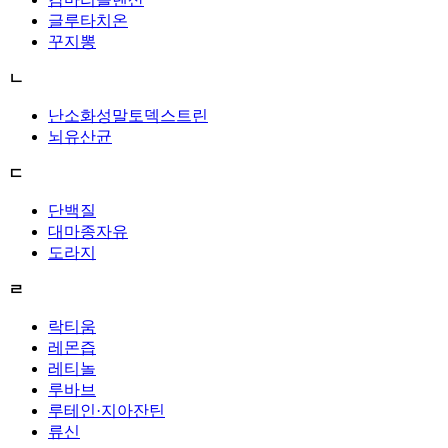
글루타치온
꾸지뽕
ㄴ
난소화성말토덱스트린
뇌유산균
ㄷ
단백질
대마종자유
도라지
ㄹ
락티움
레몬즙
레티놀
루바브
루테인·지아잔틴
류신