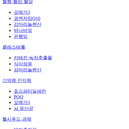
혈행·혈압·혈당
오메가3
코엔자임Q10
감마리놀렌산
바나바잎
은행잎
콜레스테롤
카테킨·녹차추출물
식이섬유
감마리놀렌산
기억력·인지력
포스파티딜세린
PQQ
오메가3
뇌 유산균
헬시푸드·과채