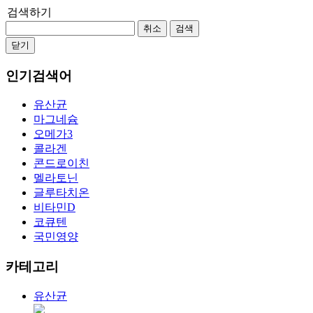
검색하기
취소
검색
닫기
인기검색어
유산균
마그네슘
오메가3
콜라겐
콘드로이친
멜라토닌
글루타치온
비타민D
코큐텐
국민영양
카테고리
유산균