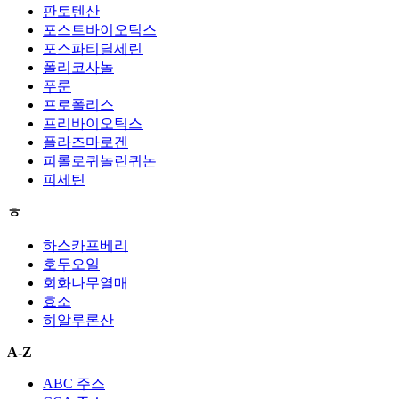
판토텐산
포스트바이오틱스
포스파티딜세린
폴리코사놀
푸룬
프로폴리스
프리바이오틱스
플라즈마로겐
피롤로퀴놀린퀴논
피세틴
ㅎ
하스카프베리
호두오일
회화나무열매
효소
히알루론산
A-Z
ABC 주스