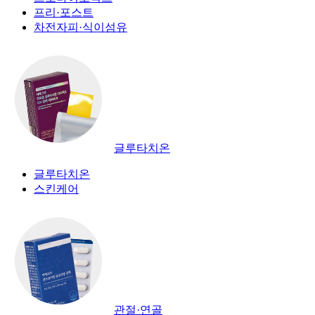
프리·포스트
차전자피·식이섬유
글루타치온
글루타치온
스킨케어
관절·연골