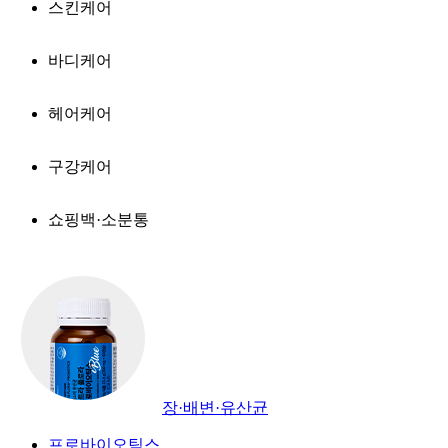
스킨케어
바디케어
헤어케어
구강케어
쇼핑백·소분통
장·배변·유산균
프로바이오틱스