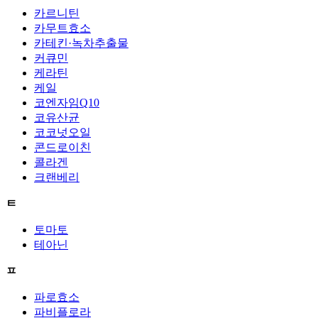
카르니틴
카무트효소
카테킨·녹차추출물
커큐민
케라틴
케일
코엔자임Q10
코유산균
코코넛오일
콘드로이친
콜라겐
크랜베리
ㅌ
토마토
테아닌
ㅍ
파로효소
파비플로라