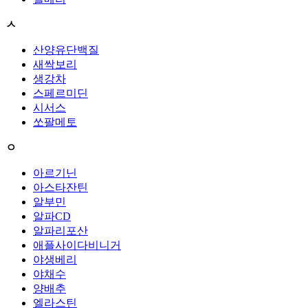
ㅅ
산양유단백질
새싹보리
생강차
스페르미딘
시서스
쏘팔메토
ㅇ
아르기닌
아스타잔틴
알부민
알파CD
알파리포산
애플사이다비니거
야생베리
야채수
양배추
엘라스틴