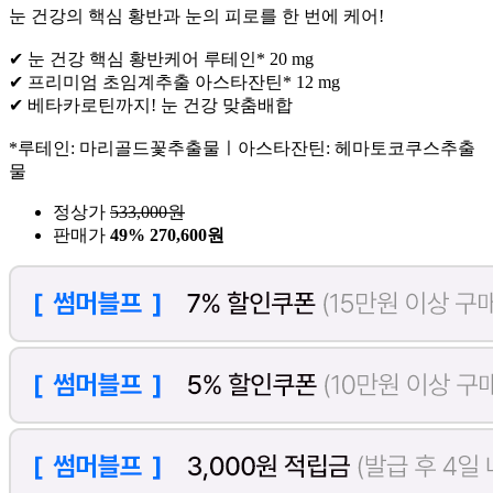
눈 건강의 핵심 황반과 눈의 피로를 한 번에 케어!
✔ 눈 건강 핵심 황반케어 루테인* 20 mg
✔ 프리미엄 초임계추출 아스타잔틴* 12 mg
✔ 베타카로틴까지! 눈 건강 맞춤배합
*루테인: 마리골드꽃추출물ㅣ아스타잔틴: 헤마토코쿠스추출
물
정상가
533,000
원
판매가
49%
270,600원