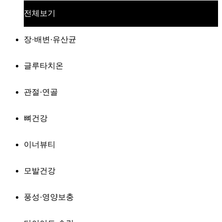
전체보기
장·배변·유산균
글루타치온
관절·연골
뼈건강
이너뷰티
모발건강
풍성·영양보충