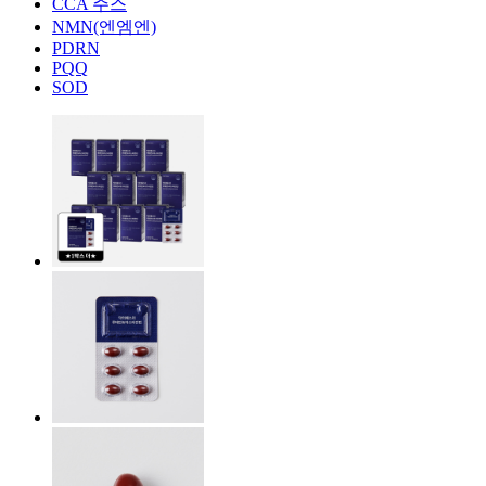
CCA 주스
NMN(엔엠엔)
PDRN
PQQ
SOD