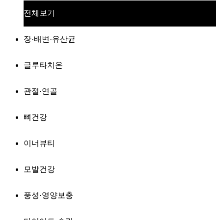
전체보기
장·배변·유산균
글루타치온
관절·연골
뼈건강
이너뷰티
모발건강
풍성·영양보충