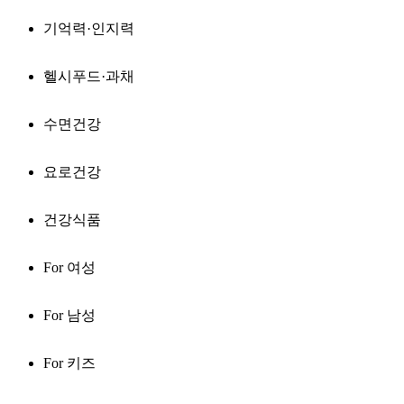
기억력·인지력
헬시푸드·과채
수면건강
요로건강
건강식품
For 여성
For 남성
For 키즈