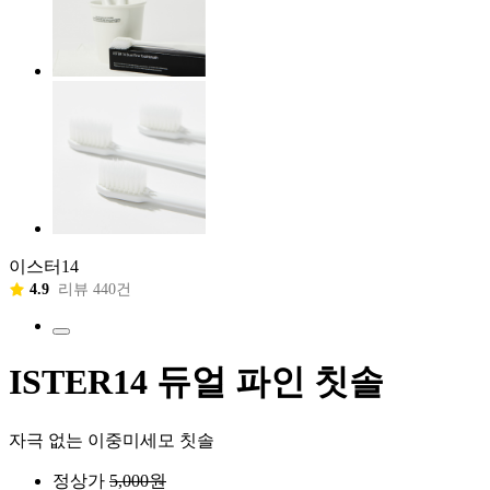
이스터14
4.9
리뷰 440건
ISTER14 듀얼 파인 칫솔
자극 없는 이중미세모 칫솔
정상가
5,000
원