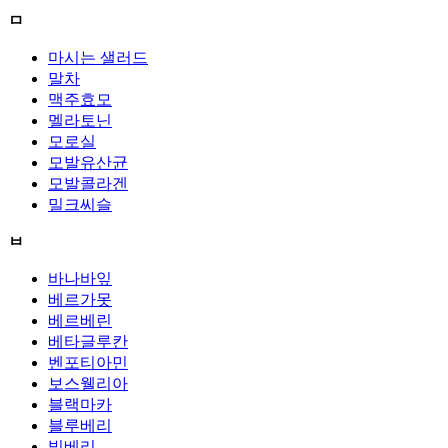
ㅁ
마시는 샐러드
말차
맥주효모
멜라토닌
모로실
모발유산균
모발콜라겐
밀크씨슬
ㅂ
바나바잎
베르가못
베르베린
베타글루칸
벤포티아민
보스웰리아
블랙마카
블루베리
빌베리