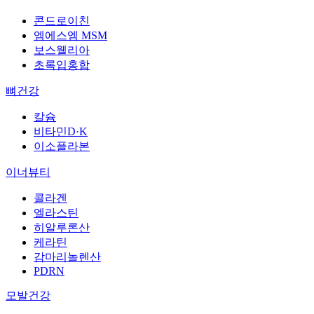
콘드로이친
엠에스엠 MSM
보스웰리아
초록입홍합
뼈건강
칼슘
비타민D·K
이소플라본
이너뷰티
콜라겐
엘라스틴
히알루론산
케라틴
감마리놀렌산
PDRN
모발건강