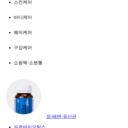
스킨케어
바디케어
헤어케어
구강케어
쇼핑백·소분통
장·배변·유산균
프로바이오틱스