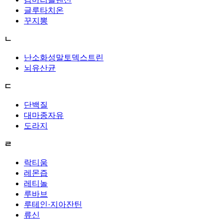
글루타치온
꾸지뽕
ㄴ
난소화성말토덱스트린
뇌유산균
ㄷ
단백질
대마종자유
도라지
ㄹ
락티움
레몬즙
레티놀
루바브
루테인·지아잔틴
류신