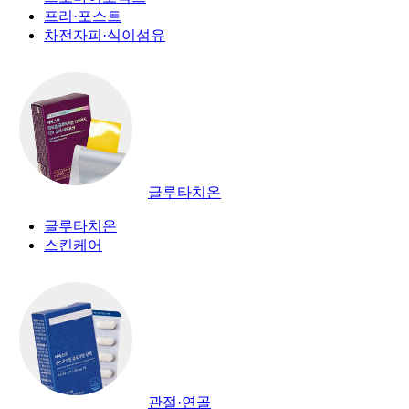
프리·포스트
차전자피·식이섬유
글루타치온
글루타치온
스킨케어
관절·연골