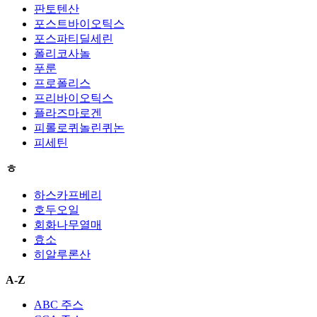
판토텐산
포스트바이오틱스
포스파티딜세린
폴리코사놀
푸룬
프로폴리스
프리바이오틱스
플라즈마로겐
피롤로퀴놀린퀴논
피세틴
ㅎ
하스카프베리
호두오일
회화나무열매
효소
히알루론산
A-Z
ABC 주스