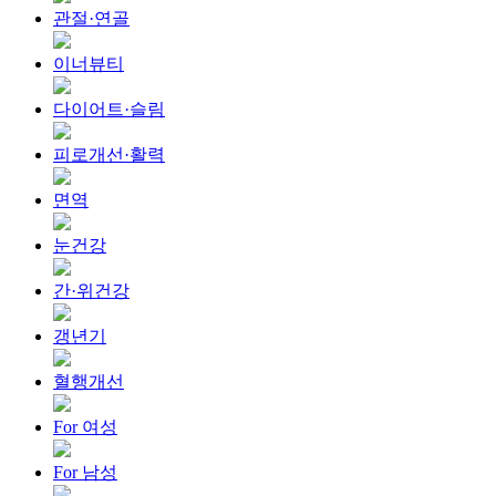
관절·연골
이너뷰티
다이어트·슬림
피로개선·활력
면역
눈건강
간·위건강
갱년기
혈행개선
For 여성
For 남성