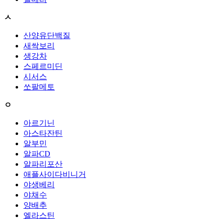
ㅅ
산양유단백질
새싹보리
생강차
스페르미딘
시서스
쏘팔메토
ㅇ
아르기닌
아스타잔틴
알부민
알파CD
알파리포산
애플사이다비니거
야생베리
야채수
양배추
엘라스틴