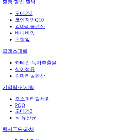
혈행·혈압·혈당
오메가3
코엔자임Q10
감마리놀렌산
바나바잎
은행잎
콜레스테롤
카테킨·녹차추출물
식이섬유
감마리놀렌산
기억력·인지력
포스파티딜세린
PQQ
오메가3
뇌 유산균
헬시푸드·과채