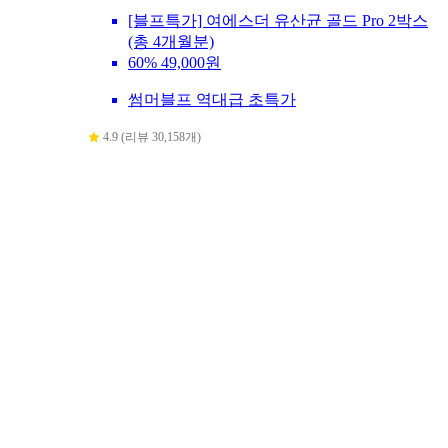
[블프특가] 여에스더 유산균 골드 Pro 2박스
(총 4개월분)
60%
49,000원
썸머블프 역대급 초특가
4.9 (리뷰 30,158개)