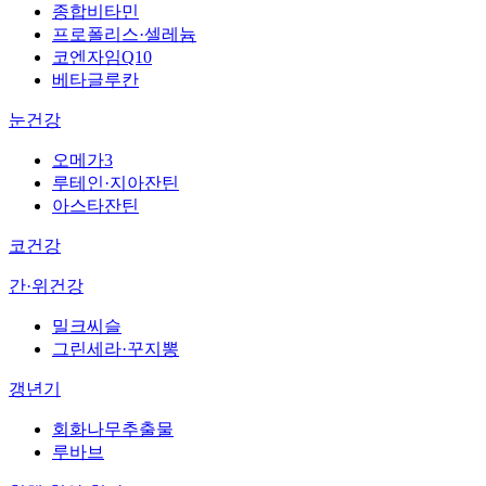
종합비타민
프로폴리스·셀레늄
코엔자임Q10
베타글루칸
눈건강
오메가3
루테인·지아잔틴
아스타잔틴
코건강
간·위건강
밀크씨슬
그린세라·꾸지뽕
갱년기
회화나무추출물
루바브