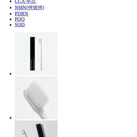
CCA 주스
NMN(엔엠엔)
PDRN
PQQ
SOD