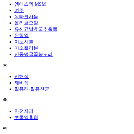
엠에스엠 MSM
여주
옥타코사놀
올리브오일
유산균발효굴추출물
은행잎
이노시톨
이소플라본
인동덩굴꽃봉오리
ㅈ
전해질
제비집
질유래·질유산균
ㅊ
차전자피
초록입홍합
ㅋ