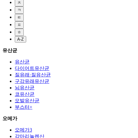
ㅊ
ㅋ
ㅌ
ㅍ
ㅎ
A-Z
유산균
유산균
다이어트유산균
질유래·질유산균
구강유래유산균
뇌유산균
코유산균
모발유산균
부스터+
오메가
오메가3
감마리놀렌산