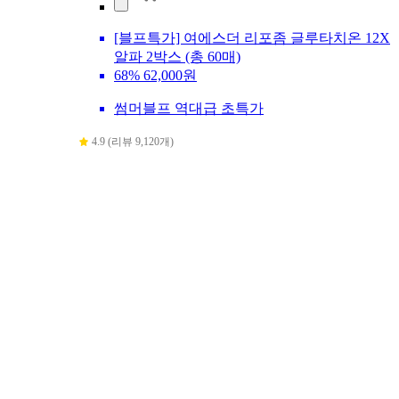
[블프특가] 여에스더 리포좀 글루타치온 12X
알파 2박스 (총 60매)
68%
62,000원
썸머블프 역대급 초특가
4.9 (리뷰 9,120개)