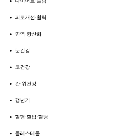
다이어트·슬림
피로개선·활력
면역·항산화
눈건강
코건강
간·위건강
갱년기
혈행·혈압·혈당
콜레스테롤