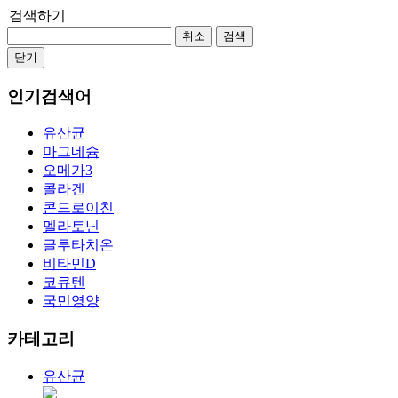
검색하기
취소
검색
닫기
인기검색어
유산균
마그네슘
오메가3
콜라겐
콘드로이친
멜라토닌
글루타치온
비타민D
코큐텐
국민영양
카테고리
유산균