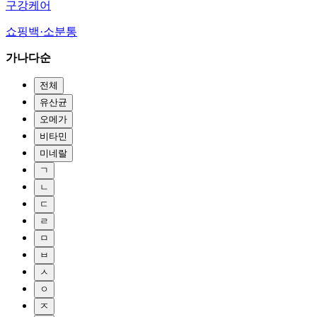
구강케어
쇼핑백·소분통
가나다순
전체
유산균
오메가
비타민
미네랄
ㄱ
ㄴ
ㄷ
ㄹ
ㅁ
ㅂ
ㅅ
ㅇ
ㅈ