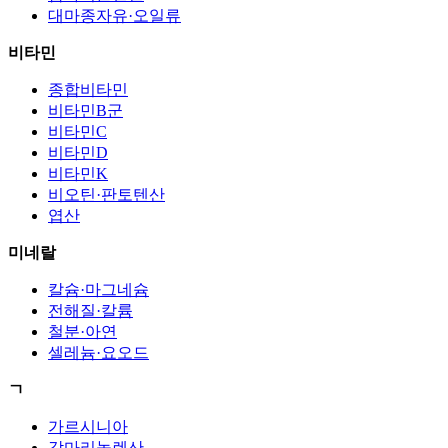
대마종자유·오일류
비타민
종합비타민
비타민B군
비타민C
비타민D
비타민K
비오틴·판토텐산
엽산
미네랄
칼슘·마그네슘
전해질·칼륨
철분·아연
셀레늄·요오드
ㄱ
가르시니아
감마리놀렌산