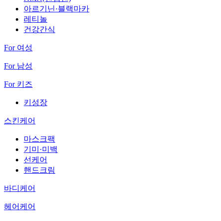
아르기닌·블랙마카
레티놀
건강간식
For 여성
For 남성
For 키즈
키성장
스킨케어
마스크팩
기미·미백
선케어
핸드크림
바디케어
헤어케어