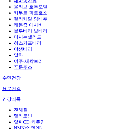
대마종자유
올리브·호두오일
카무트·파로효소
컬리케일·양배추
레몬즙·애사비
블루베리·빌베리
마시는샐러드
하스카프베리
야생베리
말차
여주·새싹보리
푸룬주스
수면건강
요로건강
건강식품
전해질
멜라토닌
알파CD·커큐민
NMN(엔엠엔)