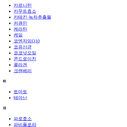
카르니틴
카무트효소
카테킨·녹차추출물
커큐민
케라틴
케일
코엔자임Q10
코유산균
코코넛오일
콘드로이친
콜라겐
크랜베리
ㅌ
토마토
테아닌
ㅍ
파로효소
파비플로라