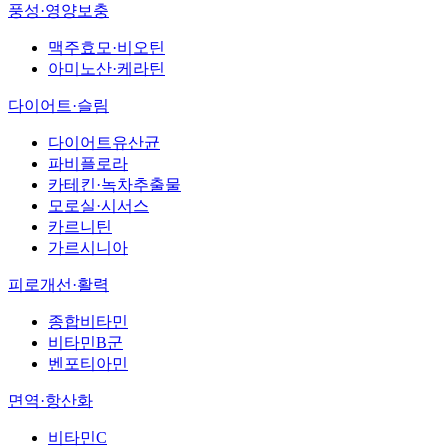
풍성·영양보충
맥주효모·비오틴
아미노산·케라틴
다이어트·슬림
다이어트유산균
파비플로라
카테킨·녹차추출물
모로실·시서스
카르니틴
가르시니아
피로개선·활력
종합비타민
비타민B군
벤포티아민
면역·항산화
비타민C