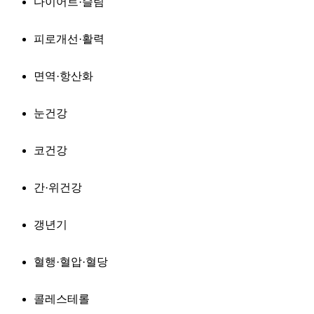
다이어트·슬림
피로개선·활력
면역·항산화
눈건강
코건강
간·위건강
갱년기
혈행·혈압·혈당
콜레스테롤