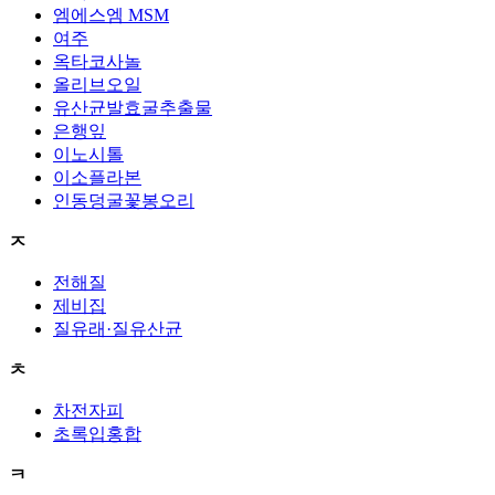
엠에스엠 MSM
여주
옥타코사놀
올리브오일
유산균발효굴추출물
은행잎
이노시톨
이소플라본
인동덩굴꽃봉오리
ㅈ
전해질
제비집
질유래·질유산균
ㅊ
차전자피
초록입홍합
ㅋ