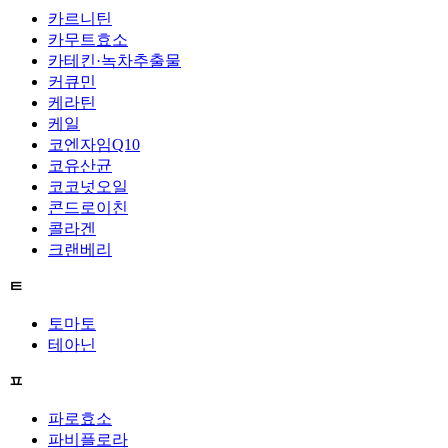
카르니틴
카무트효소
카테킨·녹차추출물
커큐민
케라틴
케일
코엔자임Q10
코유산균
코코넛오일
콘드로이친
콜라겐
크랜베리
ㅌ
토마토
테아닌
ㅍ
파로효소
파비플로라