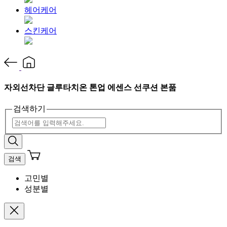
헤어케어
스킨케어
자외선차단 글루타치온 톤업 에센스 선쿠션 본품
검색하기
검색
고민별
성분별