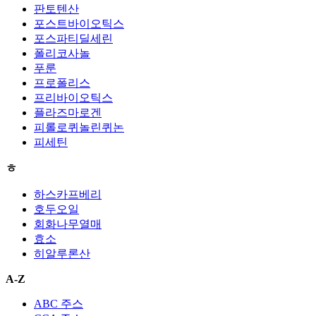
판토텐산
포스트바이오틱스
포스파티딜세린
폴리코사놀
푸룬
프로폴리스
프리바이오틱스
플라즈마로겐
피롤로퀴놀린퀴논
피세틴
ㅎ
하스카프베리
호두오일
회화나무열매
효소
히알루론산
A-Z
ABC 주스