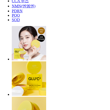
CCA 주스
NMN(엔엠엔)
PDRN
PQQ
SOD