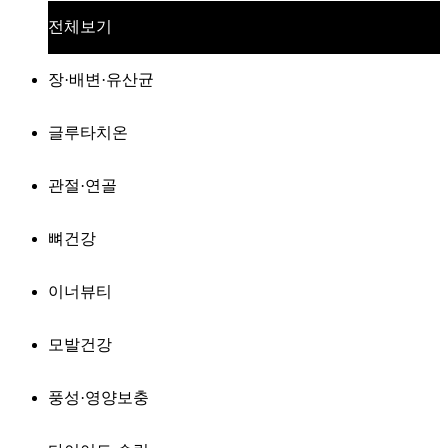
전체보기
장·배변·유산균
글루타치온
관절·연골
뼈건강
이너뷰티
모발건강
풍성·영양보충