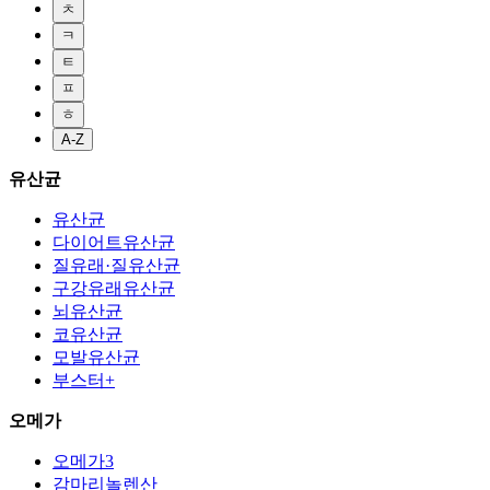
ㅊ
ㅋ
ㅌ
ㅍ
ㅎ
A-Z
유산균
유산균
다이어트유산균
질유래·질유산균
구강유래유산균
뇌유산균
코유산균
모발유산균
부스터+
오메가
오메가3
감마리놀렌산