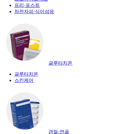
프리·포스트
차전자피·식이섬유
글루타치온
글루타치온
스킨케어
관절·연골