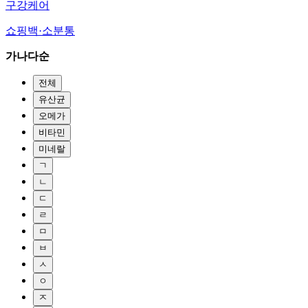
구강케어
쇼핑백·소분통
가나다순
전체
유산균
오메가
비타민
미네랄
ㄱ
ㄴ
ㄷ
ㄹ
ㅁ
ㅂ
ㅅ
ㅇ
ㅈ