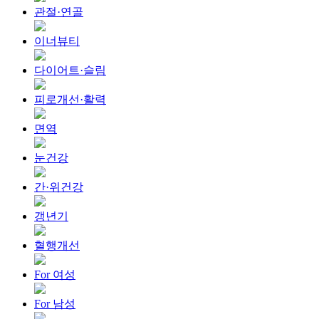
관절·연골
이너뷰티
다이어트·슬림
피로개선·활력
면역
눈건강
간·위건강
갱년기
혈행개선
For 여성
For 남성