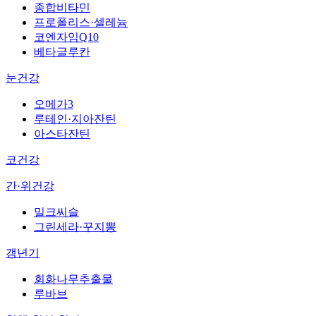
종합비타민
프로폴리스·셀레늄
코엔자임Q10
베타글루칸
눈건강
오메가3
루테인·지아잔틴
아스타잔틴
코건강
간·위건강
밀크씨슬
그린세라·꾸지뽕
갱년기
회화나무추출물
루바브