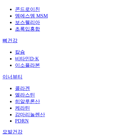
콘드로이친
엠에스엠 MSM
보스웰리아
초록입홍합
뼈건강
칼슘
비타민D·K
이소플라본
이너뷰티
콜라겐
엘라스틴
히알루론산
케라틴
감마리놀렌산
PDRN
모발건강