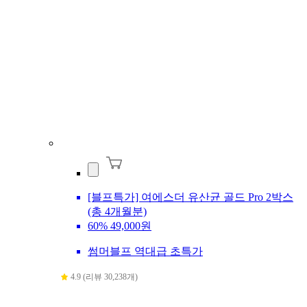
[블프특가] 여에스더 유산균 골드 Pro 2박스
(총 4개월분)
60%
49,000원
썸머블프 역대급 초특가
4.9 (리뷰 30,238개)