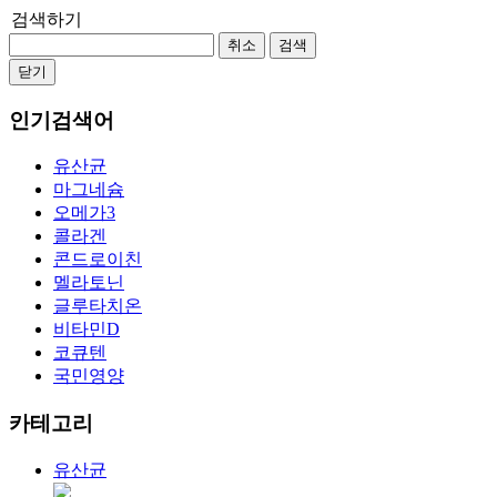
검색하기
취소
검색
닫기
인기검색어
유산균
마그네슘
오메가3
콜라겐
콘드로이친
멜라토닌
글루타치온
비타민D
코큐텐
국민영양
카테고리
유산균