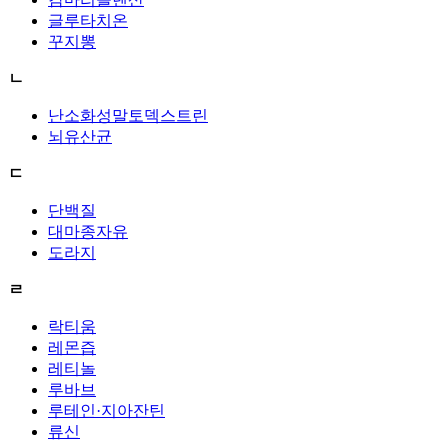
글루타치온
꾸지뽕
ㄴ
난소화성말토덱스트린
뇌유산균
ㄷ
단백질
대마종자유
도라지
ㄹ
락티움
레몬즙
레티놀
루바브
루테인·지아잔틴
류신