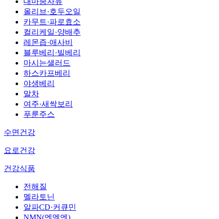
대마종자유
올리브·호두오일
카무트·파로효소
컬리케일·양배추
레몬즙·애사비
블루베리·빌베리
마시는샐러드
하스카프베리
야생베리
말차
여주·새싹보리
푸룬주스
수면건강
요로건강
건강식품
전해질
멜라토닌
알파CD·커큐민
NMN(엔엠엔)