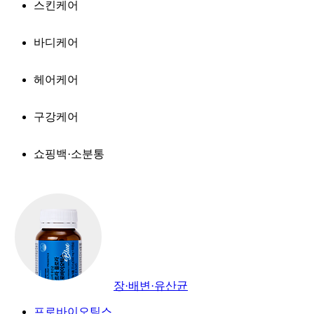
스킨케어
바디케어
헤어케어
구강케어
쇼핑백·소분통
장·배변·유산균
프로바이오틱스