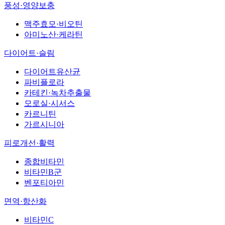
풍성·영양보충
맥주효모·비오틴
아미노산·케라틴
다이어트·슬림
다이어트유산균
파비플로라
카테킨·녹차추출물
모로실·시서스
카르니틴
가르시니아
피로개선·활력
종합비타민
비타민B군
벤포티아민
면역·항산화
비타민C