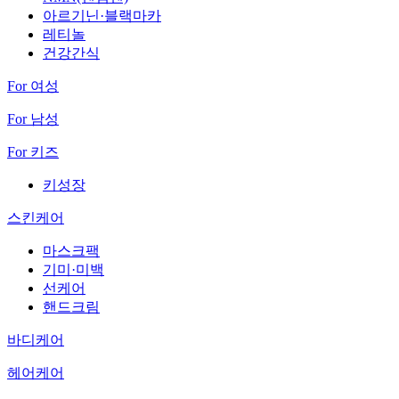
아르기닌·블랙마카
레티놀
건강간식
For 여성
For 남성
For 키즈
키성장
스킨케어
마스크팩
기미·미백
선케어
핸드크림
바디케어
헤어케어