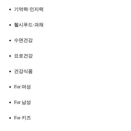
기억력·인지력
헬시푸드·과채
수면건강
요로건강
건강식품
For 여성
For 남성
For 키즈