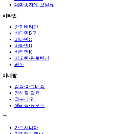
대마종자유·오일류
비타민
종합비타민
비타민B군
비타민C
비타민D
비타민K
비오틴·판토텐산
엽산
미네랄
칼슘·마그네슘
전해질·칼륨
철분·아연
셀레늄·요오드
ㄱ
가르시니아
감마리놀렌산