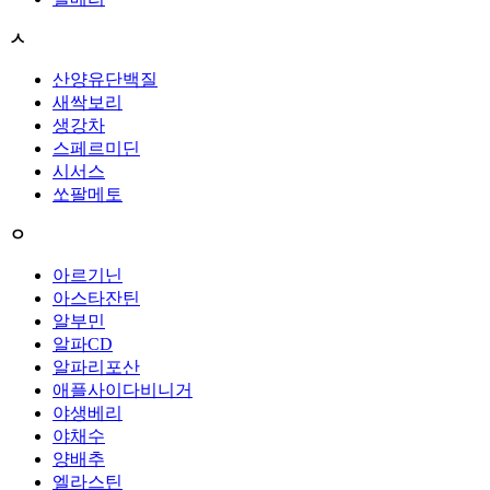
ㅅ
산양유단백질
새싹보리
생강차
스페르미딘
시서스
쏘팔메토
ㅇ
아르기닌
아스타잔틴
알부민
알파CD
알파리포산
애플사이다비니거
야생베리
야채수
양배추
엘라스틴