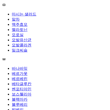
ㅁ
마시는 샐러드
말차
맥주효모
멜라토닌
모로실
모발유산균
모발콜라겐
밀크씨슬
ㅂ
바나바잎
베르가못
베르베린
베타글루칸
벤포티아민
보스웰리아
블랙마카
블루베리
빌베리