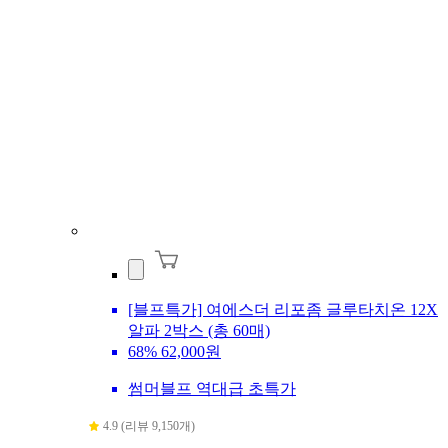
[블프특가] 여에스더 리포좀 글루타치온 12X
알파 2박스 (총 60매)
68%
62,000원
썸머블프 역대급 초특가
4.9 (리뷰 9,150개)