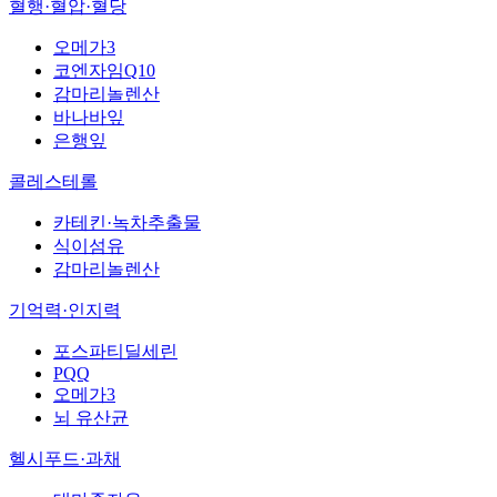
혈행·혈압·혈당
오메가3
코엔자임Q10
감마리놀렌산
바나바잎
은행잎
콜레스테롤
카테킨·녹차추출물
식이섬유
감마리놀렌산
기억력·인지력
포스파티딜세린
PQQ
오메가3
뇌 유산균
헬시푸드·과채