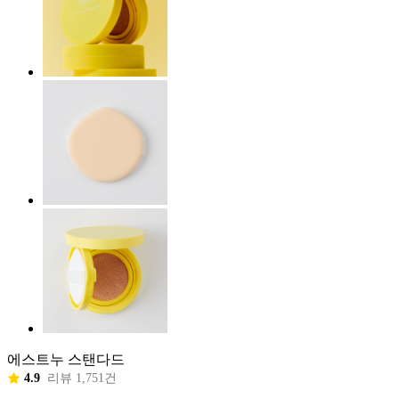
에스트누 스탠다드
4.9
리뷰 1,751건