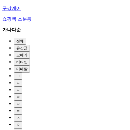
구강케어
쇼핑백·소분통
가나다순
전체
유산균
오메가
비타민
미네랄
ㄱ
ㄴ
ㄷ
ㄹ
ㅁ
ㅂ
ㅅ
ㅇ