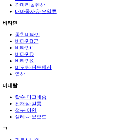
감마리놀렌산
대마종자유·오일류
비타민
종합비타민
비타민B군
비타민C
비타민D
비타민K
비오틴·판토텐산
엽산
미네랄
칼슘·마그네슘
전해질·칼륨
철분·아연
셀레늄·요오드
ㄱ
가르시니아