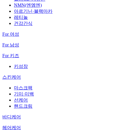
NMN(엔엠엔)
아르기닌·블랙마카
레티놀
건강간식
For 여성
For 남성
For 키즈
키성장
스킨케어
마스크팩
기미·미백
선케어
핸드크림
바디케어
헤어케어