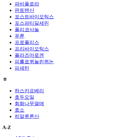
파비플로라
판토텐산
포스트바이오틱스
포스파티딜세린
폴리코사놀
푸룬
프로폴리스
프리바이오틱스
플라즈마로겐
피롤로퀴놀린퀴논
피세틴
ㅎ
하스카프베리
호두오일
회화나무열매
효소
히알루론산
A-Z