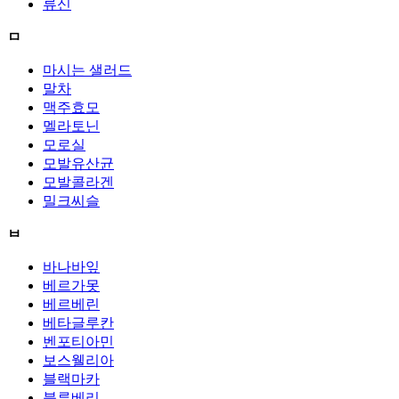
류신
ㅁ
마시는 샐러드
말차
맥주효모
멜라토닌
모로실
모발유산균
모발콜라겐
밀크씨슬
ㅂ
바나바잎
베르가못
베르베린
베타글루칸
벤포티아민
보스웰리아
블랙마카
블루베리