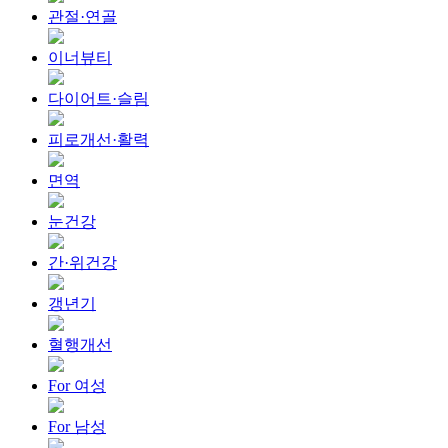
관절·연골
이너뷰티
다이어트·슬림
피로개선·활력
면역
눈건강
간·위건강
갱년기
혈행개선
For 여성
For 남성