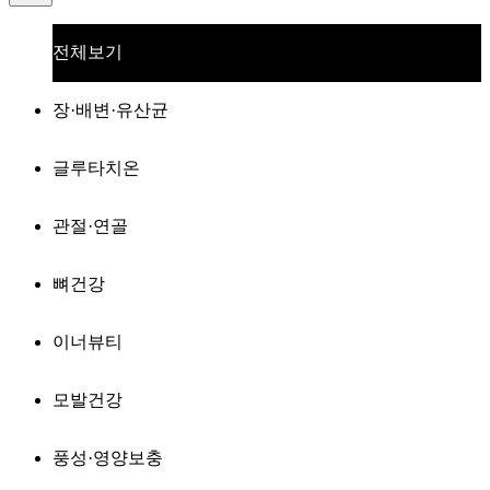
전체보기
장·배변·유산균
글루타치온
관절·연골
뼈건강
이너뷰티
모발건강
풍성·영양보충