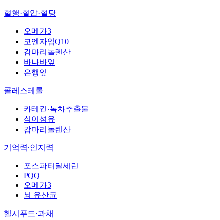
혈행·혈압·혈당
오메가3
코엔자임Q10
감마리놀렌산
바나바잎
은행잎
콜레스테롤
카테킨·녹차추출물
식이섬유
감마리놀렌산
기억력·인지력
포스파티딜세린
PQQ
오메가3
뇌 유산균
헬시푸드·과채