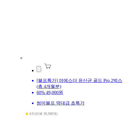
[블프특가] 여에스더 유산균 골드 Pro 2박스
(총 4개월분)
60%
49,000원
썸머블프 역대급 초특가
4.9 (리뷰 30,308개)