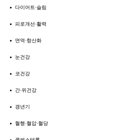
다이어트·슬림
피로개선·활력
면역·항산화
눈건강
코건강
간·위건강
갱년기
혈행·혈압·혈당
콜레스테롤