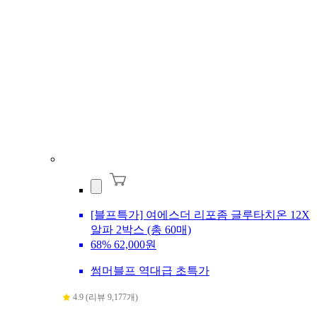
[블프특가] 여에스더 리포좀 글루타치온 12X
알파 2박스 (총 60매)
68%
62,000원
썸머블프 역대급 초특가
4.9 (리뷰 9,177개)