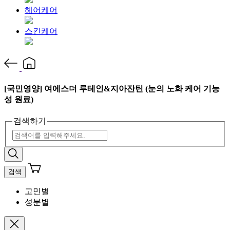
헤어케어
스킨케어
[국민영양] 여에스더 루테인&지아잔틴 (눈의 노화 케어 기능
성 원료)
검색하기
검색
고민별
성분별