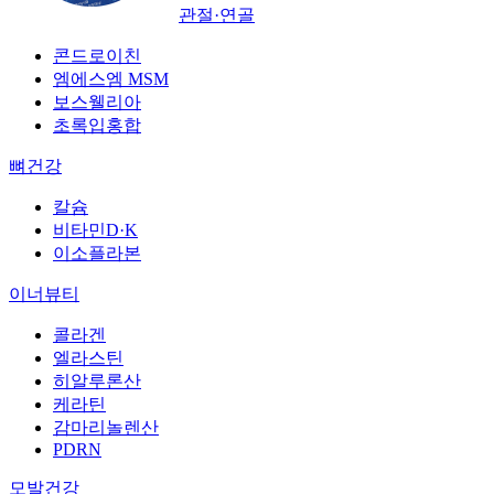
관절·연골
콘드로이친
엠에스엠 MSM
보스웰리아
초록입홍합
뼈건강
칼슘
비타민D·K
이소플라본
이너뷰티
콜라겐
엘라스틴
히알루론산
케라틴
감마리놀렌산
PDRN
모발건강