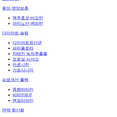
풍성·영양보충
맥주효모·비오틴
아미노산·케라틴
다이어트·슬림
다이어트유산균
파비플로라
카테킨·녹차추출물
모로실·시서스
카르니틴
가르시니아
피로개선·활력
종합비타민
비타민B군
벤포티아민
면역·항산화