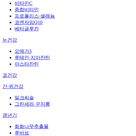
비타민C
종합비타민
프로폴리스·셀레늄
코엔자임Q10
베타글루칸
눈건강
오메가3
루테인·지아잔틴
아스타잔틴
코건강
간·위건강
밀크씨슬
그린세라·꾸지뽕
갱년기
회화나무추출물
루바브