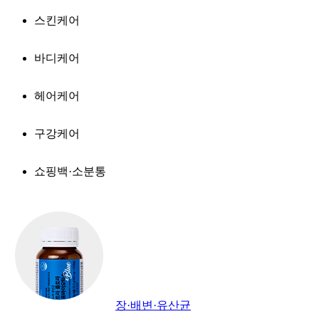
스킨케어
바디케어
헤어케어
구강케어
쇼핑백·소분통
장·배변·유산균