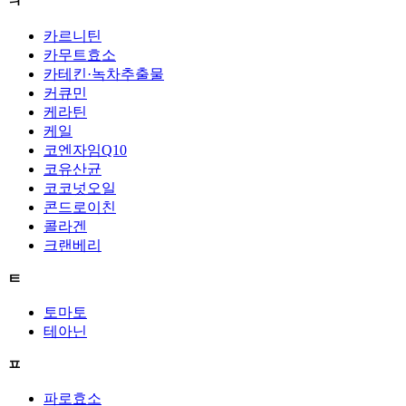
ㅋ
카르니틴
카무트효소
카테킨·녹차추출물
커큐민
케라틴
케일
코엔자임Q10
코유산균
코코넛오일
콘드로이친
콜라겐
크랜베리
ㅌ
토마토
테아닌
ㅍ
파로효소