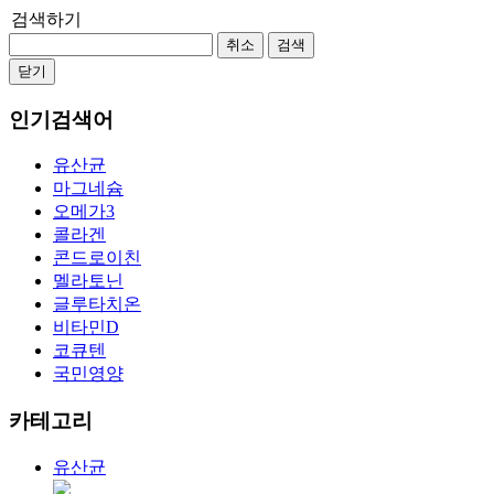
검색하기
취소
검색
닫기
인기검색어
유산균
마그네슘
오메가3
콜라겐
콘드로이친
멜라토닌
글루타치온
비타민D
코큐텐
국민영양
카테고리
유산균