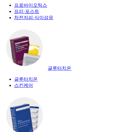
프로바이오틱스
프리·포스트
차전자피·식이섬유
글루타치온
글루타치온
스킨케어