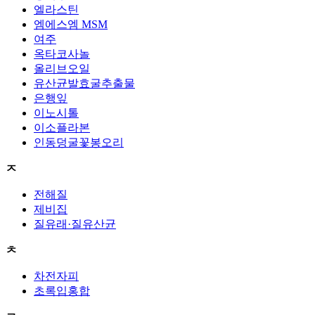
엘라스틴
엠에스엠 MSM
여주
옥타코사놀
올리브오일
유산균발효굴추출물
은행잎
이노시톨
이소플라본
인동덩굴꽃봉오리
ㅈ
전해질
제비집
질유래·질유산균
ㅊ
차전자피
초록입홍합