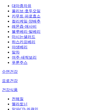
대마종자유
올리브·호두오일
카무트·파로효소
컬리케일·양배추
레몬즙·애사비
블루베리·빌베리
마시는샐러드
하스카프베리
야생베리
말차
여주·새싹보리
푸룬주스
수면건강
요로건강
건강식품
전해질
멜라토닌
알파CD·커큐민