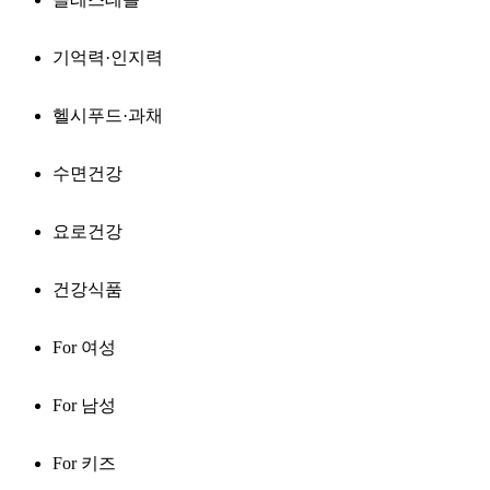
기억력·인지력
헬시푸드·과채
수면건강
요로건강
건강식품
For 여성
For 남성
For 키즈