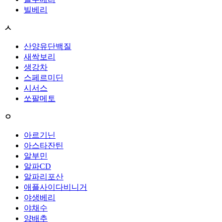
빌베리
ㅅ
산양유단백질
새싹보리
생강차
스페르미딘
시서스
쏘팔메토
ㅇ
아르기닌
아스타잔틴
알부민
알파CD
알파리포산
애플사이다비니거
야생베리
야채수
양배추