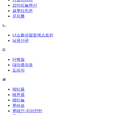
감마리놀렌산
글루타치온
꾸지뽕
ㄴ
난소화성말토덱스트린
뇌유산균
ㄷ
단백질
대마종자유
도라지
ㄹ
락티움
레몬즙
레티놀
루바브
루테인·지아잔틴