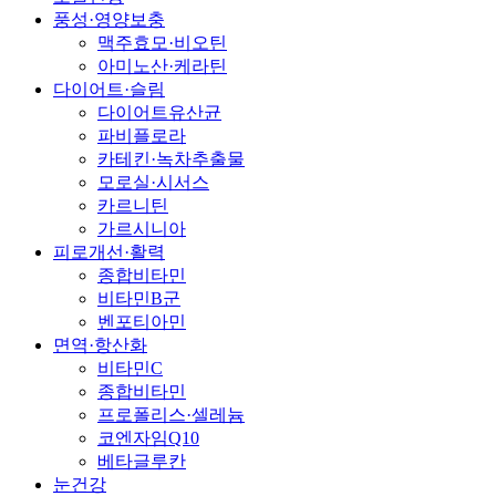
풍성·영양보충
맥주효모·비오틴
아미노산·케라틴
다이어트·슬림
다이어트유산균
파비플로라
카테킨·녹차추출물
모로실·시서스
카르니틴
가르시니아
피로개선·활력
종합비타민
비타민B군
벤포티아민
면역·항산화
비타민C
종합비타민
프로폴리스·셀레늄
코엔자임Q10
베타글루칸
눈건강