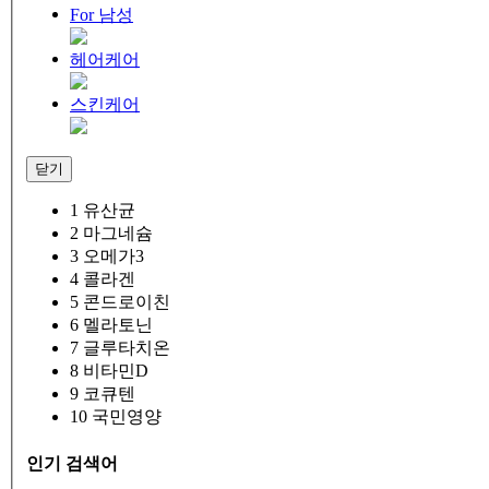
For 남성
헤어케어
스킨케어
닫기
1
유산균
2
마그네슘
3
오메가3
4
콜라겐
5
콘드로이친
6
멜라토닌
7
글루타치온
8
비타민D
9
코큐텐
10
국민영양
인기 검색어