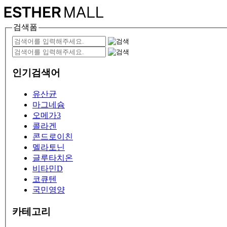
검색폼
인기검색어
유산균
마그네슘
오메가3
콜라겐
콘드로이친
멜라토닌
글루타치온
비타민D
코큐텐
국민영양
카테고리