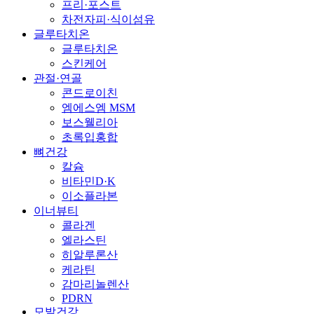
프리·포스트
차전자피·식이섬유
글루타치온
글루타치온
스킨케어
관절·연골
콘드로이친
엠에스엠 MSM
보스웰리아
초록입홍합
뼈건강
칼슘
비타민D·K
이소플라본
이너뷰티
콜라겐
엘라스틴
히알루론산
케라틴
감마리놀렌산
PDRN
모발건강