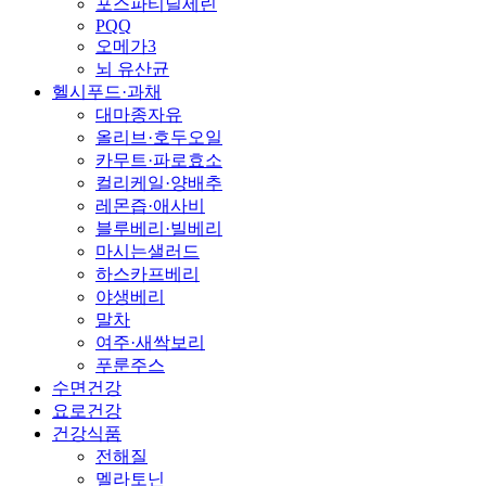
포스파티딜세린
PQQ
오메가3
뇌 유산균
헬시푸드·과채
대마종자유
올리브·호두오일
카무트·파로효소
컬리케일·양배추
레몬즙·애사비
블루베리·빌베리
마시는샐러드
하스카프베리
야생베리
말차
여주·새싹보리
푸룬주스
수면건강
요로건강
건강식품
전해질
멜라토닌