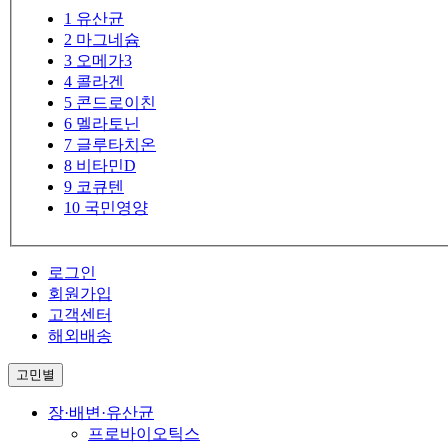
1
유산균
2
마그네슘
3
오메가3
4
콜라겐
5
콘드로이친
6
멜라토닌
7
글루타치온
8
비타민D
9
코큐텐
10
국민영양
로그인
회원가입
고객센터
해외배송
고민별
장·배변·유산균
프로바이오틱스