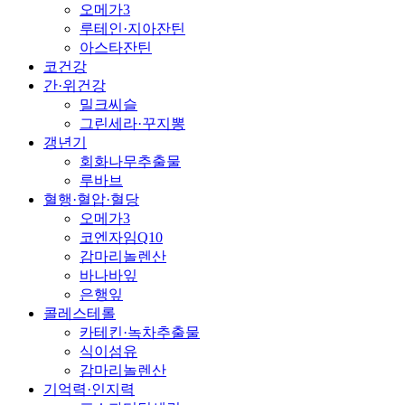
오메가3
루테인·지아잔틴
아스타잔틴
코건강
간·위건강
밀크씨슬
그린세라·꾸지뽕
갱년기
회화나무추출물
루바브
혈행·혈압·혈당
오메가3
코엔자임Q10
감마리놀렌산
바나바잎
은행잎
콜레스테롤
카테킨·녹차추출물
식이섬유
감마리놀렌산
기억력·인지력