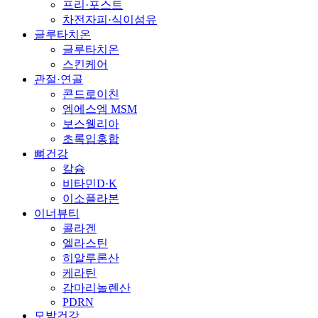
프리·포스트
차전자피·식이섬유
글루타치온
글루타치온
스킨케어
관절·연골
콘드로이친
엠에스엠 MSM
보스웰리아
초록입홍합
뼈건강
칼슘
비타민D·K
이소플라본
이너뷰티
콜라겐
엘라스틴
히알루론산
케라틴
감마리놀렌산
PDRN
모발건강