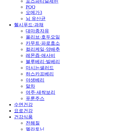
포스파티딜세린
PQQ
오메가3
뇌 유산균
헬시푸드·과채
대마종자유
올리브·호두오일
카무트·파로효소
컬리케일·양배추
레몬즙·애사비
블루베리·빌베리
마시는샐러드
하스카프베리
야생베리
말차
여주·새싹보리
푸룬주스
수면건강
요로건강
건강식품
전해질
멜라토닌