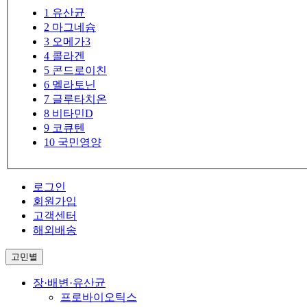
1
유산균
2
마그네슘
3
오메가3
4
콜라겐
5
콘드로이친
6
멜라토닌
7
글루타치온
8
비타민D
9
코큐텐
10
국민영양
로그인
회원가입
고객센터
해외배송
고민별
장·배변·유산균
프로바이오틱스