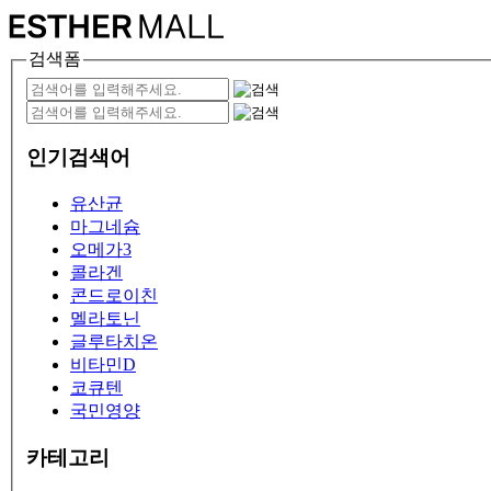
검색폼
인기검색어
유산균
마그네슘
오메가3
콜라겐
콘드로이친
멜라토닌
글루타치온
비타민D
코큐텐
국민영양
카테고리