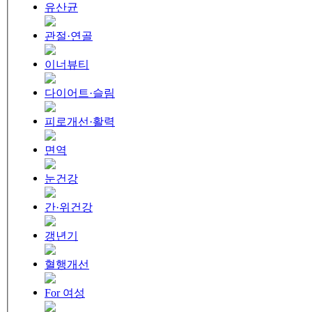
유산균
관절·연골
이너뷰티
다이어트·슬림
피로개선·활력
면역
눈건강
간·위건강
갱년기
혈행개선
For 여성