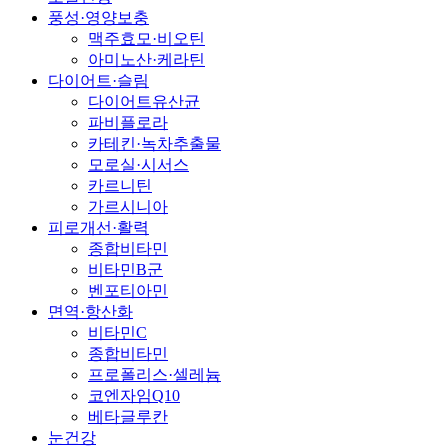
풍성·영양보충
맥주효모·비오틴
아미노산·케라틴
다이어트·슬림
다이어트유산균
파비플로라
카테킨·녹차추출물
모로실·시서스
카르니틴
가르시니아
피로개선·활력
종합비타민
비타민B군
벤포티아민
면역·항산화
비타민C
종합비타민
프로폴리스·셀레늄
코엔자임Q10
베타글루칸
눈건강