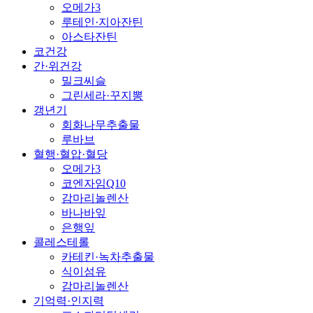
오메가3
루테인·지아잔틴
아스타잔틴
코건강
간·위건강
밀크씨슬
그린세라·꾸지뽕
갱년기
회화나무추출물
루바브
혈행·혈압·혈당
오메가3
코엔자임Q10
감마리놀렌산
바나바잎
은행잎
콜레스테롤
카테킨·녹차추출물
식이섬유
감마리놀렌산
기억력·인지력