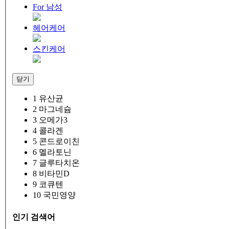
For 남성
헤어케어
스킨케어
닫기
1
유산균
2
마그네슘
3
오메가3
4
콜라겐
5
콘드로이친
6
멜라토닌
7
글루타치온
8
비타민D
9
코큐텐
10
국민영양
인기 검색어