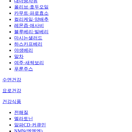
대마종자유
올리브·호두오일
카무트·파로효소
컬리케일·양배추
레몬즙·애사비
블루베리·빌베리
마시는샐러드
하스카프베리
야생베리
말차
여주·새싹보리
푸룬주스
수면건강
요로건강
건강식품
전해질
멜라토닌
알파CD·커큐민
NMN(엔엠엔)