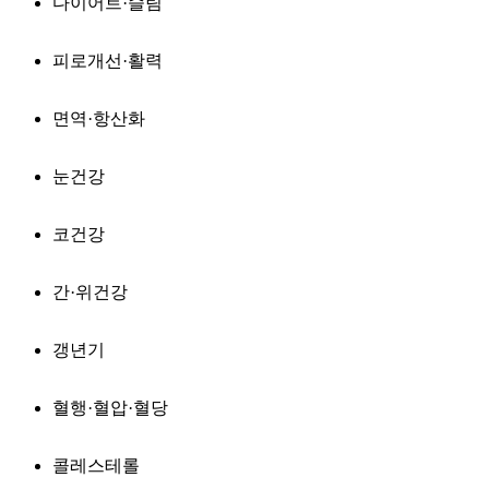
다이어트·슬림
피로개선·활력
면역·항산화
눈건강
코건강
간·위건강
갱년기
혈행·혈압·혈당
콜레스테롤