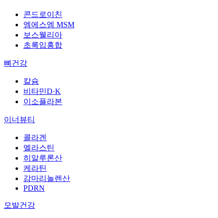
콘드로이친
엠에스엠 MSM
보스웰리아
초록입홍합
뼈건강
칼슘
비타민D·K
이소플라본
이너뷰티
콜라겐
엘라스틴
히알루론산
케라틴
감마리놀렌산
PDRN
모발건강