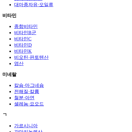
대마종자유·오일류
비타민
종합비타민
비타민B군
비타민C
비타민D
비타민K
비오틴·판토텐산
엽산
미네랄
칼슘·마그네슘
전해질·칼륨
철분·아연
셀레늄·요오드
ㄱ
가르시니아
감마리놀렌산