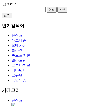
검색하기
취소
검색
닫기
인기검색어
유산균
마그네슘
오메가3
콜라겐
콘드로이친
멜라토닌
글루타치온
비타민D
코큐텐
국민영양
카테고리
유산균