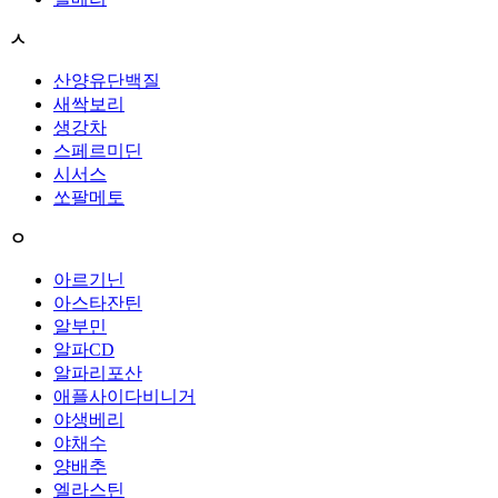
ㅅ
산양유단백질
새싹보리
생강차
스페르미딘
시서스
쏘팔메토
ㅇ
아르기닌
아스타잔틴
알부민
알파CD
알파리포산
애플사이다비니거
야생베리
야채수
양배추
엘라스틴