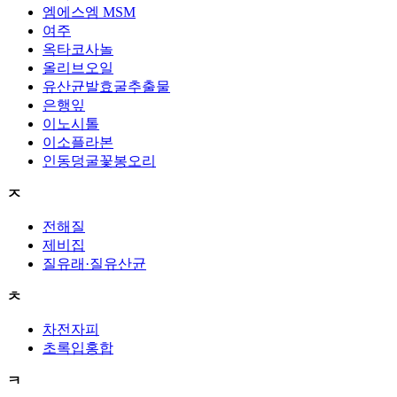
엠에스엠 MSM
여주
옥타코사놀
올리브오일
유산균발효굴추출물
은행잎
이노시톨
이소플라본
인동덩굴꽃봉오리
ㅈ
전해질
제비집
질유래·질유산균
ㅊ
차전자피
초록입홍합
ㅋ