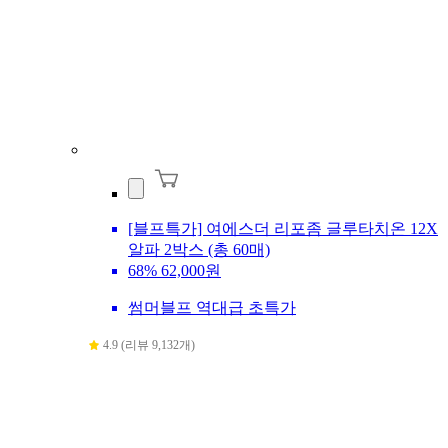
[블프특가] 여에스더 리포좀 글루타치온 12X
알파 2박스 (총 60매)
68%
62,000원
썸머블프 역대급 초특가
4.9 (리뷰 9,132개)