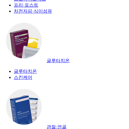
프리·포스트
차전자피·식이섬유
글루타치온
글루타치온
스킨케어
관절·연골