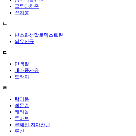
글루타치온
꾸지뽕
ㄴ
난소화성말토덱스트린
뇌유산균
ㄷ
단백질
대마종자유
도라지
ㄹ
락티움
레몬즙
레티놀
루바브
루테인·지아잔틴
류신