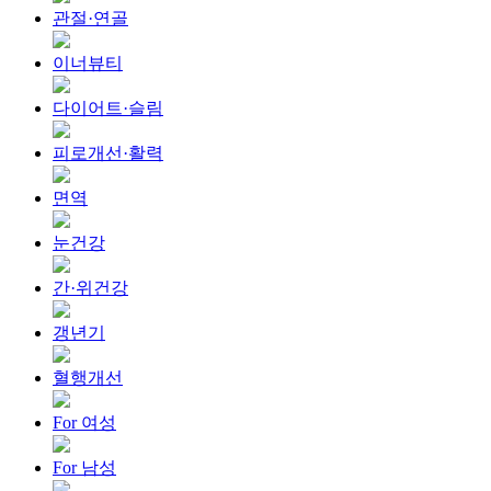
관절·연골
이너뷰티
다이어트·슬림
피로개선·활력
면역
눈건강
간·위건강
갱년기
혈행개선
For 여성
For 남성