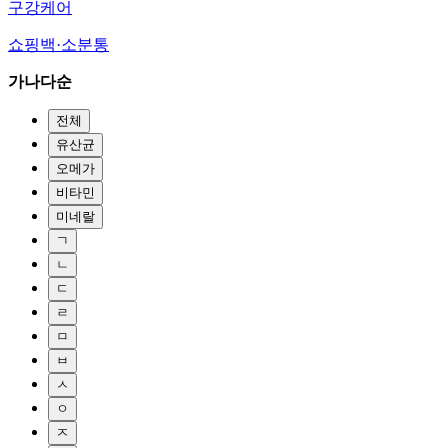
구강케어
쇼핑백·소분통
가나다순
전체
유산균
오메가
비타민
미네랄
ㄱ
ㄴ
ㄷ
ㄹ
ㅁ
ㅂ
ㅅ
ㅇ
ㅈ