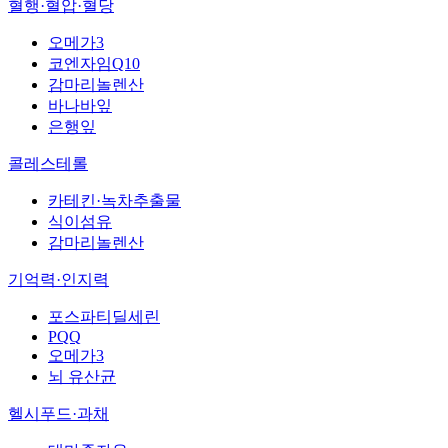
혈행·혈압·혈당
오메가3
코엔자임Q10
감마리놀렌산
바나바잎
은행잎
콜레스테롤
카테킨·녹차추출물
식이섬유
감마리놀렌산
기억력·인지력
포스파티딜세린
PQQ
오메가3
뇌 유산균
헬시푸드·과채