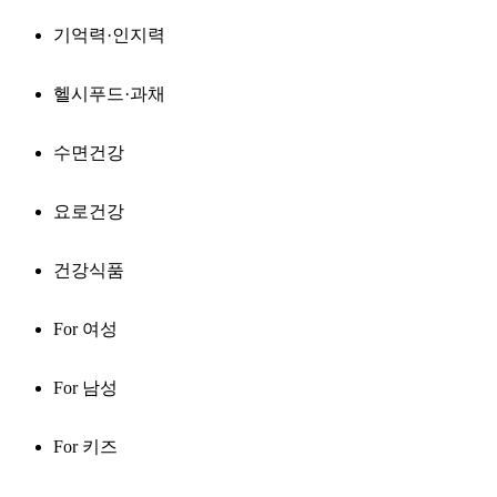
기억력·인지력
헬시푸드·과채
수면건강
요로건강
건강식품
For 여성
For 남성
For 키즈