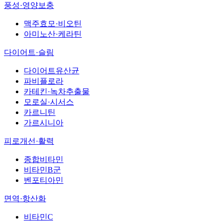
풍성·영양보충
맥주효모·비오틴
아미노산·케라틴
다이어트·슬림
다이어트유산균
파비플로라
카테킨·녹차추출물
모로실·시서스
카르니틴
가르시니아
피로개선·활력
종합비타민
비타민B군
벤포티아민
면역·항산화
비타민C