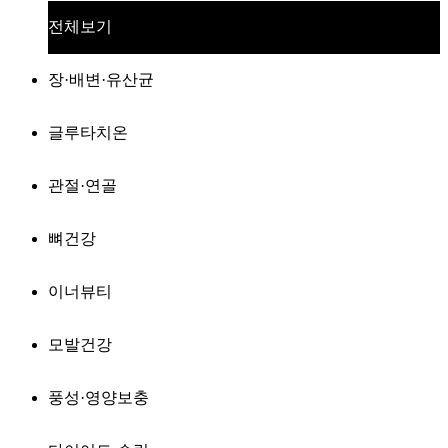
전체보기
장·배변·유산균
글루타치온
관절·연골
뼈건강
이너뷰티
모발건강
풍성·영양보충