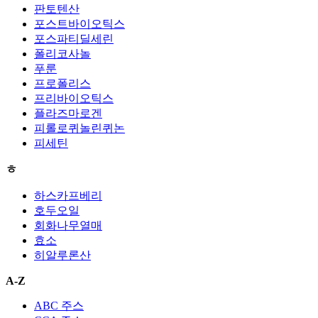
판토텐산
포스트바이오틱스
포스파티딜세린
폴리코사놀
푸룬
프로폴리스
프리바이오틱스
플라즈마로겐
피롤로퀴놀린퀴논
피세틴
ㅎ
하스카프베리
호두오일
회화나무열매
효소
히알루론산
A-Z
ABC 주스