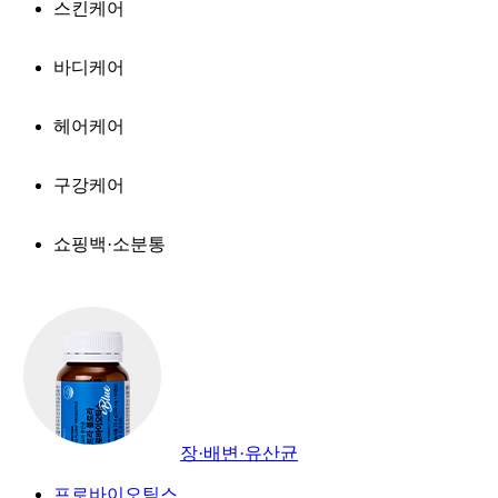
스킨케어
바디케어
헤어케어
구강케어
쇼핑백·소분통
장·배변·유산균
프로바이오틱스