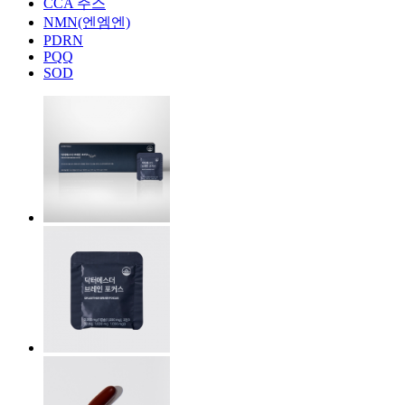
CCA 주스
NMN(엔엠엔)
PDRN
PQQ
SOD