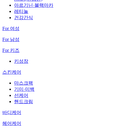
아르기닌·블랙마카
레티놀
건강간식
For 여성
For 남성
For 키즈
키성장
스킨케어
마스크팩
기미·미백
선케어
핸드크림
바디케어
헤어케어