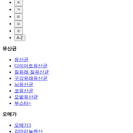
ㅊ
ㅋ
ㅌ
ㅍ
ㅎ
A-Z
유산균
유산균
다이어트유산균
질유래·질유산균
구강유래유산균
뇌유산균
코유산균
모발유산균
부스터+
오메가
오메가3
감마리놀렌산