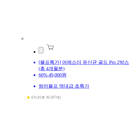
[블프특가] 여에스더 유산균 골드 Pro 2박스
(총 4개월분)
60%
49,000원
썸머블프 역대급 초특가
4.9 (리뷰 30,187개)