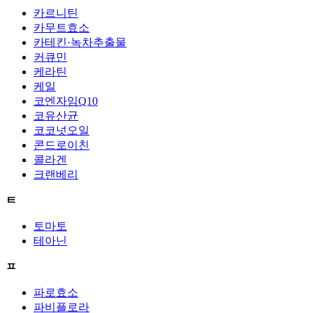
카르니틴
카무트효소
카테킨·녹차추출물
커큐민
케라틴
케일
코엔자임Q10
코유산균
코코넛오일
콘드로이친
콜라겐
크랜베리
ㅌ
토마토
테아닌
ㅍ
파로효소
파비플로라