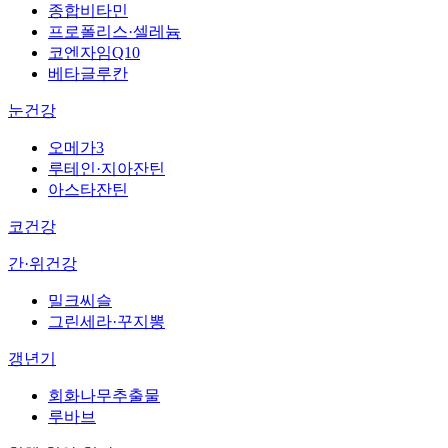
종합비타민
프로폴리스·셀레늄
코엔자임Q10
베타글루칸
눈건강
오메가3
루테인·지아잔틴
아스타잔틴
코건강
간·위건강
밀크씨슬
그린세라·꾸지뽕
갱년기
회화나무추출물
루바브