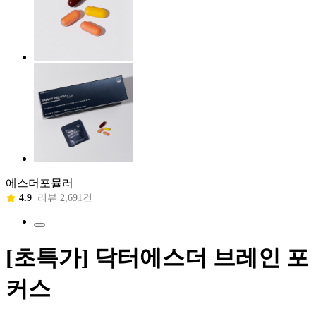
에스더포뮬러
4.9
리뷰 2,691건
[초특가] 닥터에스더 브레인 포
커스