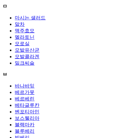
ㅁ
마시는 샐러드
말차
맥주효모
멜라토닌
모로실
모발유산균
모발콜라겐
밀크씨슬
ㅂ
바나바잎
베르가못
베르베린
베타글루칸
벤포티아민
보스웰리아
블랙마카
블루베리
빌베리