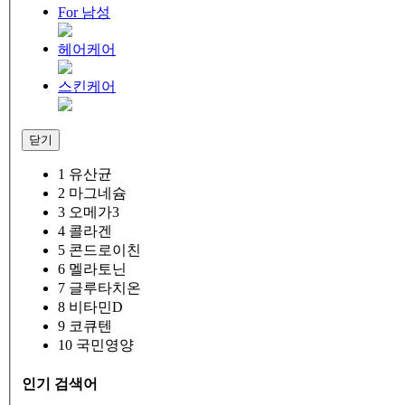
For 남성
헤어케어
스킨케어
닫기
1
유산균
2
마그네슘
3
오메가3
4
콜라겐
5
콘드로이친
6
멜라토닌
7
글루타치온
8
비타민D
9
코큐텐
10
국민영양
인기 검색어