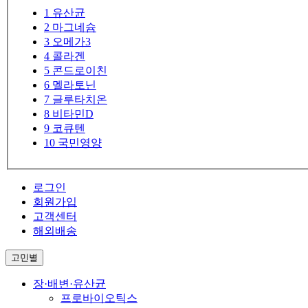
1
유산균
2
마그네슘
3
오메가3
4
콜라겐
5
콘드로이친
6
멜라토닌
7
글루타치온
8
비타민D
9
코큐텐
10
국민영양
로그인
회원가입
고객센터
해외배송
고민별
장·배변·유산균
프로바이오틱스