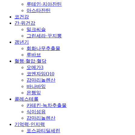
루테인·지아잔틴
아스타잔틴
코건강
간·위건강
밀크씨슬
그린세라·꾸지뽕
갱년기
회화나무추출물
루바브
혈행·혈압·혈당
오메가3
코엔자임Q10
감마리놀렌산
바나바잎
은행잎
콜레스테롤
카테킨·녹차추출물
식이섬유
감마리놀렌산
기억력·인지력
포스파티딜세린