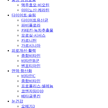
맥주효모·비오틴
아미노산·케라틴
다이어트·슬림
다이어트유산균
파비플로라
카테킨·녹차추출물
모로실·시서스
카르니틴
가르시니아
피로개선·활력
종합비타민
비타민B군
벤포티아민
면역·항산화
비타민C
종합비타민
프로폴리스·셀레늄
코엔자임Q10
베타글루칸
눈건강
오메가3