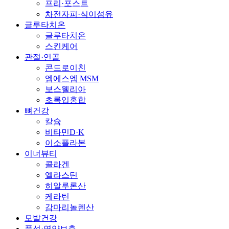
프리·포스트
차전자피·식이섬유
글루타치온
글루타치온
스킨케어
관절·연골
콘드로이친
엠에스엠 MSM
보스웰리아
초록입홍합
뼈건강
칼슘
비타민D·K
이소플라본
이너뷰티
콜라겐
엘라스틴
히알루론산
케라틴
감마리놀렌산
모발건강
풍성·영양보충