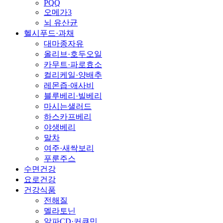
PQQ
오메가3
뇌 유산균
헬시푸드·과채
대마종자유
올리브·호두오일
카무트·파로효소
컬리케일·양배추
레몬즙·애사비
블루베리·빌베리
마시는샐러드
하스카프베리
야생베리
말차
여주·새싹보리
푸룬주스
수면건강
요로건강
건강식품
전해질
멜라토닌
알파CD·커큐민