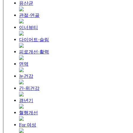
유산균
관절·연골
이너뷰티
다이어트·슬림
피로개선·활력
면역
눈건강
간·위건강
갱년기
혈행개선
For 여성