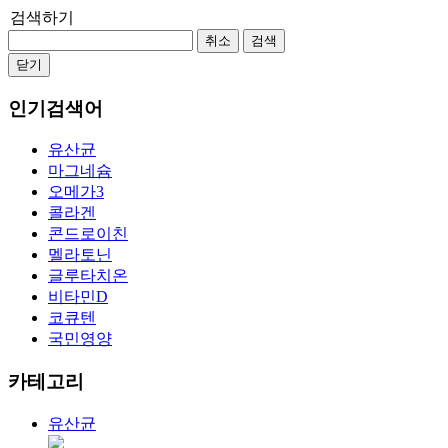
검색하기
취소
검색
닫기
인기검색어
유산균
마그네슘
오메가3
콜라겐
콘드로이친
멜라토닌
글루타치온
비타민D
코큐텐
국민영양
카테고리
유산균