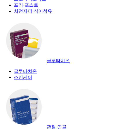
프리·포스트
차전자피·식이섬유
글루타치온
글루타치온
스킨케어
관절·연골