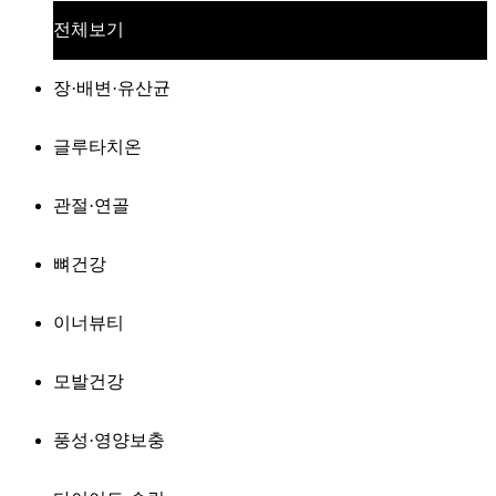
전체보기
장·배변·유산균
글루타치온
관절·연골
뼈건강
이너뷰티
모발건강
풍성·영양보충