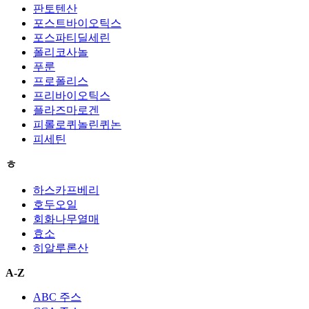
판토텐산
포스트바이오틱스
포스파티딜세린
폴리코사놀
푸룬
프로폴리스
프리바이오틱스
플라즈마로겐
피롤로퀴놀린퀴논
피세틴
ㅎ
하스카프베리
호두오일
회화나무열매
효소
히알루론산
A-Z
ABC 주스