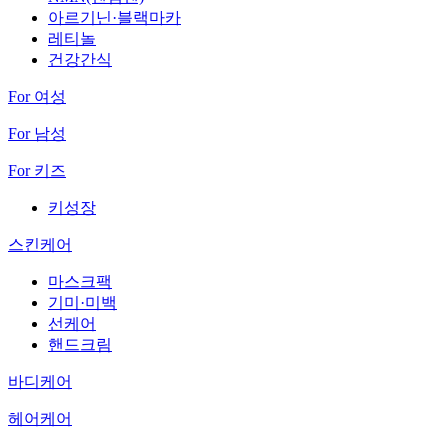
아르기닌·블랙마카
레티놀
건강간식
For 여성
For 남성
For 키즈
키성장
스킨케어
마스크팩
기미·미백
선케어
핸드크림
바디케어
헤어케어