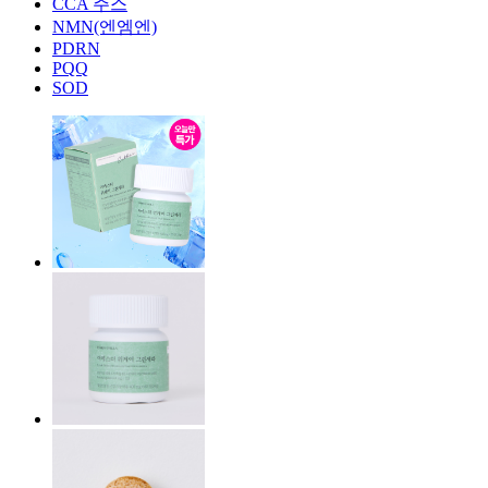
CCA 주스
NMN(엔엠엔)
PDRN
PQQ
SOD