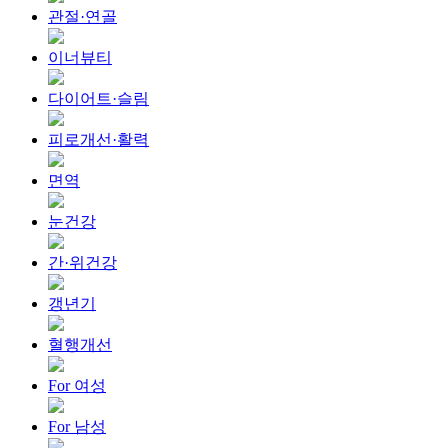
관절·연골
이너뷰티
다이어트·슬림
피로개선·활력
면역
눈건강
간·위건강
갱년기
혈행개선
For 여성
For 남성