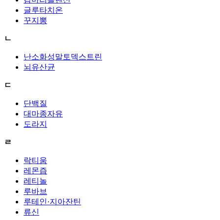
글루타치온
꾸지뽕
ㄴ
난소화성말토덱스트린
뇌유산균
ㄷ
단백질
대마종자유
도라지
ㄹ
락티움
레몬즙
레티놀
루바브
루테인·지아잔틴
류신