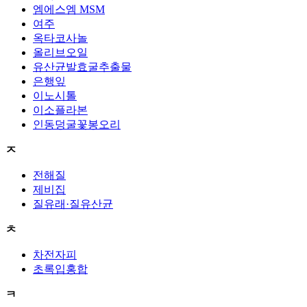
엠에스엠 MSM
여주
옥타코사놀
올리브오일
유산균발효굴추출물
은행잎
이노시톨
이소플라본
인동덩굴꽃봉오리
ㅈ
전해질
제비집
질유래·질유산균
ㅊ
차전자피
초록입홍합
ㅋ