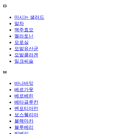
ㅁ
마시는 샐러드
말차
맥주효모
멜라토닌
모로실
모발유산균
모발콜라겐
밀크씨슬
ㅂ
바나바잎
베르가못
베르베린
베타글루칸
벤포티아민
보스웰리아
블랙마카
블루베리
빌베리