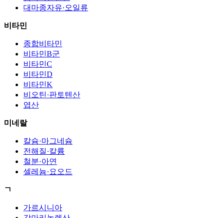
대마종자유·오일류
비타민
종합비타민
비타민B군
비타민C
비타민D
비타민K
비오틴·판토텐산
엽산
미네랄
칼슘·마그네슘
전해질·칼륨
철분·아연
셀레늄·요오드
ㄱ
가르시니아
감마리놀렌산