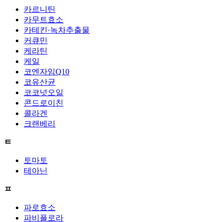
카르니틴
카무트효소
카테킨·녹차추출물
커큐민
케라틴
케일
코엔자임Q10
코유산균
코코넛오일
콘드로이친
콜라겐
크랜베리
ㅌ
토마토
테아닌
ㅍ
파로효소
파비플로라