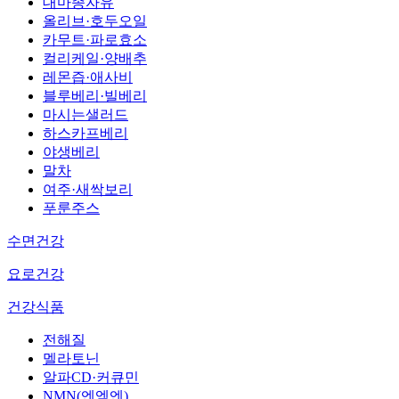
대마종자유
올리브·호두오일
카무트·파로효소
컬리케일·양배추
레몬즙·애사비
블루베리·빌베리
마시는샐러드
하스카프베리
야생베리
말차
여주·새싹보리
푸룬주스
수면건강
요로건강
건강식품
전해질
멜라토닌
알파CD·커큐민
NMN(엔엠엔)