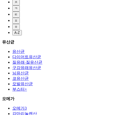
ㅊ
ㅋ
ㅌ
ㅍ
ㅎ
A-Z
유산균
유산균
다이어트유산균
질유래·질유산균
구강유래유산균
뇌유산균
코유산균
모발유산균
부스터+
오메가
오메가3
감마리놀렌산