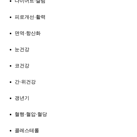
다이어트·슬림
피로개선·활력
면역·항산화
눈건강
코건강
간·위건강
갱년기
혈행·혈압·혈당
콜레스테롤