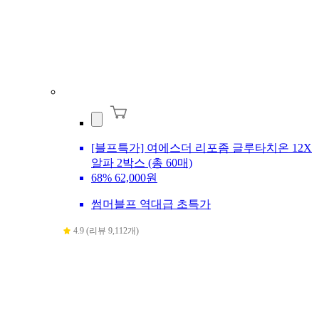
[블프특가] 여에스더 리포좀 글루타치온 12X
알파 2박스 (총 60매)
68%
62,000원
썸머블프 역대급 초특가
4.9 (리뷰 9,112개)