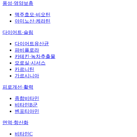
풍성·영양보충
맥주효모·비오틴
아미노산·케라틴
다이어트·슬림
다이어트유산균
파비플로라
카테킨·녹차추출물
모로실·시서스
카르니틴
가르시니아
피로개선·활력
종합비타민
비타민B군
벤포티아민
면역·항산화
비타민C