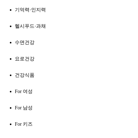
기억력·인지력
헬시푸드·과채
수면건강
요로건강
건강식품
For 여성
For 남성
For 키즈