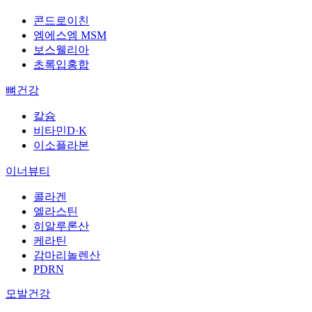
콘드로이친
엠에스엠 MSM
보스웰리아
초록입홍합
뼈건강
칼슘
비타민D·K
이소플라본
이너뷰티
콜라겐
엘라스틴
히알루론산
케라틴
감마리놀렌산
PDRN
모발건강