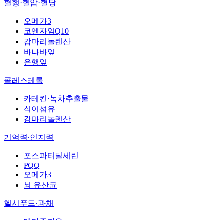
혈행·혈압·혈당
오메가3
코엔자임Q10
감마리놀렌산
바나바잎
은행잎
콜레스테롤
카테킨·녹차추출물
식이섬유
감마리놀렌산
기억력·인지력
포스파티딜세린
PQQ
오메가3
뇌 유산균
헬시푸드·과채