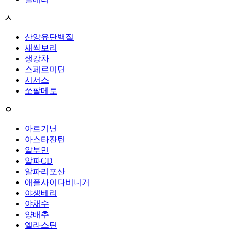
ㅅ
산양유단백질
새싹보리
생강차
스페르미딘
시서스
쏘팔메토
ㅇ
아르기닌
아스타잔틴
알부민
알파CD
알파리포산
애플사이다비니거
야생베리
야채수
양배추
엘라스틴