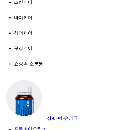
스킨케어
바디케어
헤어케어
구강케어
쇼핑백·소분통
장·배변·유산균
프로바이오틱스