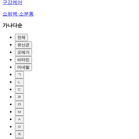
구강케어
쇼핑백·소분통
가나다순
전체
유산균
오메가
비타민
미네랄
ㄱ
ㄴ
ㄷ
ㄹ
ㅁ
ㅂ
ㅅ
ㅇ
ㅈ