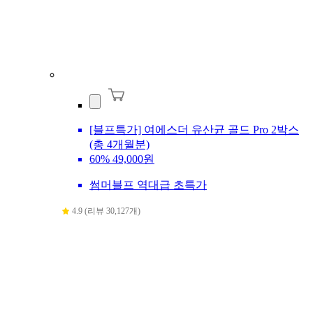
[블프특가] 여에스더 유산균 골드 Pro 2박스
(총 4개월분)
60%
49,000원
썸머블프 역대급 초특가
4.9 (리뷰 30,127개)