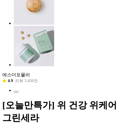
에스더포뮬러
4.9
리뷰 3,450건
[오늘만특가] 위 건강 위케어
그린세라