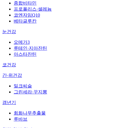
종합비타민
프로폴리스·셀레늄
코엔자임Q10
베타글루칸
눈건강
오메가3
루테인·지아잔틴
아스타잔틴
코건강
간·위건강
밀크씨슬
그린세라·꾸지뽕
갱년기
회화나무추출물
루바브