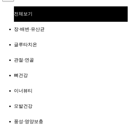
전체보기
장·배변·유산균
글루타치온
관절·연골
뼈건강
이너뷰티
모발건강
풍성·영양보충