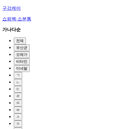
구강케어
쇼핑백·소분통
가나다순
전체
유산균
오메가
비타민
미네랄
ㄱ
ㄴ
ㄷ
ㄹ
ㅁ
ㅂ
ㅅ
ㅇ