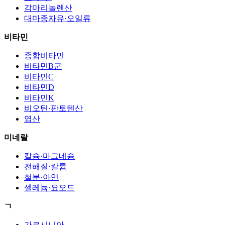
감마리놀렌산
대마종자유·오일류
비타민
종합비타민
비타민B군
비타민C
비타민D
비타민K
비오틴·판토텐산
엽산
미네랄
칼슘·마그네슘
전해질·칼륨
철분·아연
셀레늄·요오드
ㄱ
가르시니아