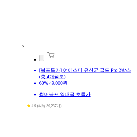
[블프특가] 여에스더 유산균 골드 Pro 2박스
(총 4개월분)
60%
49,000원
썸머블프 역대급 초특가
4.9 (리뷰 30,237개)