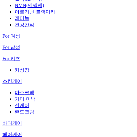
NMN(엔엠엔)
아르기닌·블랙마카
레티놀
건강간식
For 여성
For 남성
For 키즈
키성장
스킨케어
마스크팩
기미·미백
선케어
핸드크림
바디케어
헤어케어