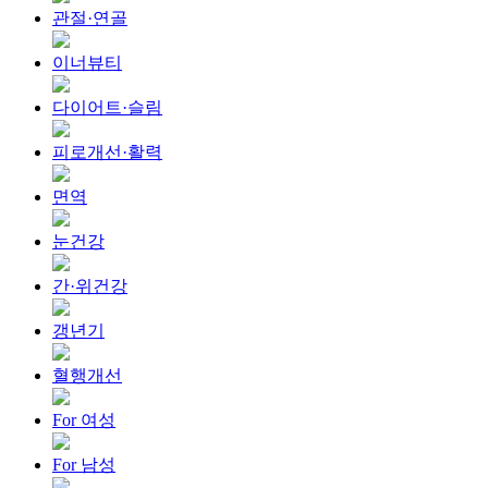
관절·연골
이너뷰티
다이어트·슬림
피로개선·활력
면역
눈건강
간·위건강
갱년기
혈행개선
For 여성
For 남성