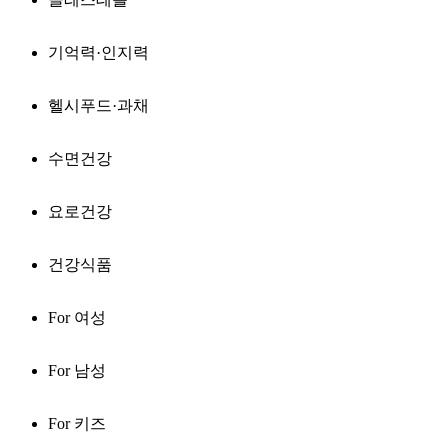
기억력·인지력
헬시푸드·과채
수면건강
요로건강
건강식품
For 여성
For 남성
For 키즈