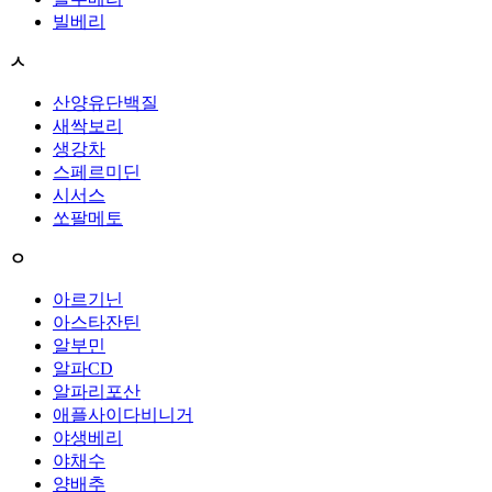
빌베리
ㅅ
산양유단백질
새싹보리
생강차
스페르미딘
시서스
쏘팔메토
ㅇ
아르기닌
아스타잔틴
알부민
알파CD
알파리포산
애플사이다비니거
야생베리
야채수
양배추