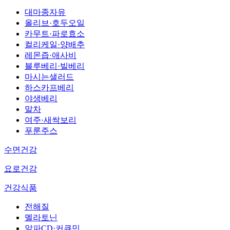
대마종자유
올리브·호두오일
카무트·파로효소
컬리케일·양배추
레몬즙·애사비
블루베리·빌베리
마시는샐러드
하스카프베리
야생베리
말차
여주·새싹보리
푸룬주스
수면건강
요로건강
건강식품
전해질
멜라토닌
알파CD·커큐민