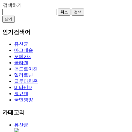
검색하기
취소
검색
닫기
인기검색어
유산균
마그네슘
오메가3
콜라겐
콘드로이친
멜라토닌
글루타치온
비타민D
코큐텐
국민영양
카테고리
유산균