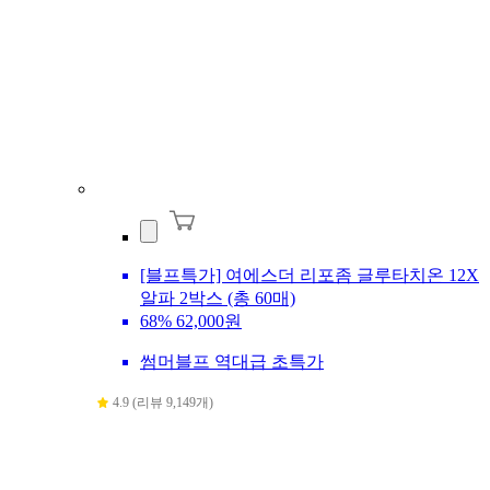
[블프특가] 여에스더 리포좀 글루타치온 12X
알파 2박스 (총 60매)
68%
62,000원
썸머블프 역대급 초특가
4.9 (리뷰 9,149개)