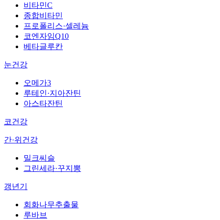
비타민C
종합비타민
프로폴리스·셀레늄
코엔자임Q10
베타글루칸
눈건강
오메가3
루테인·지아잔틴
아스타잔틴
코건강
간·위건강
밀크씨슬
그린세라·꾸지뽕
갱년기
회화나무추출물
루바브