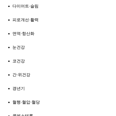
다이어트·슬림
피로개선·활력
면역·항산화
눈건강
코건강
간·위건강
갱년기
혈행·혈압·혈당
콜레스테롤