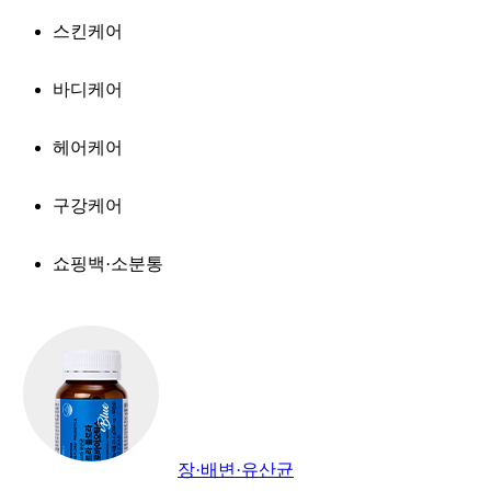
스킨케어
바디케어
헤어케어
구강케어
쇼핑백·소분통
장·배변·유산균