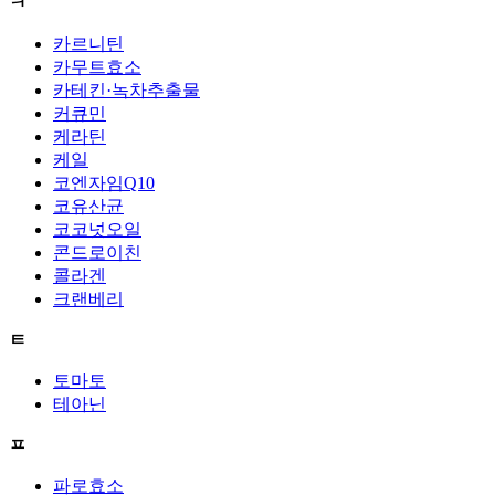
ㅋ
카르니틴
카무트효소
카테킨·녹차추출물
커큐민
케라틴
케일
코엔자임Q10
코유산균
코코넛오일
콘드로이친
콜라겐
크랜베리
ㅌ
토마토
테아닌
ㅍ
파로효소