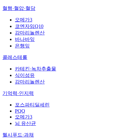
혈행·혈압·혈당
오메가3
코엔자임Q10
감마리놀렌산
바나바잎
은행잎
콜레스테롤
카테킨·녹차추출물
식이섬유
감마리놀렌산
기억력·인지력
포스파티딜세린
PQQ
오메가3
뇌 유산균
헬시푸드·과채