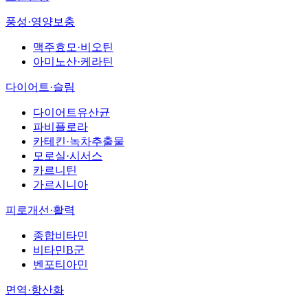
풍성·영양보충
맥주효모·비오틴
아미노산·케라틴
다이어트·슬림
다이어트유산균
파비플로라
카테킨·녹차추출물
모로실·시서스
카르니틴
가르시니아
피로개선·활력
종합비타민
비타민B군
벤포티아민
면역·항산화