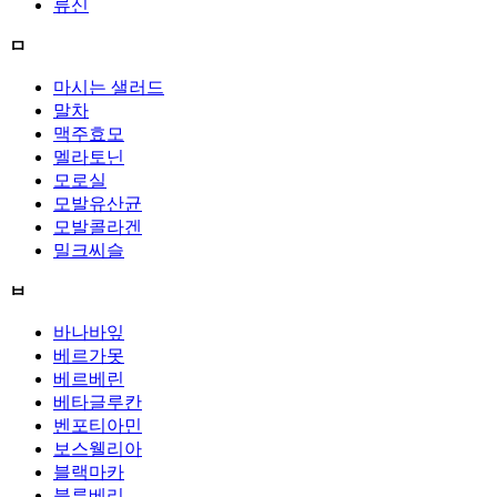
류신
ㅁ
마시는 샐러드
말차
맥주효모
멜라토닌
모로실
모발유산균
모발콜라겐
밀크씨슬
ㅂ
바나바잎
베르가못
베르베린
베타글루칸
벤포티아민
보스웰리아
블랙마카
블루베리