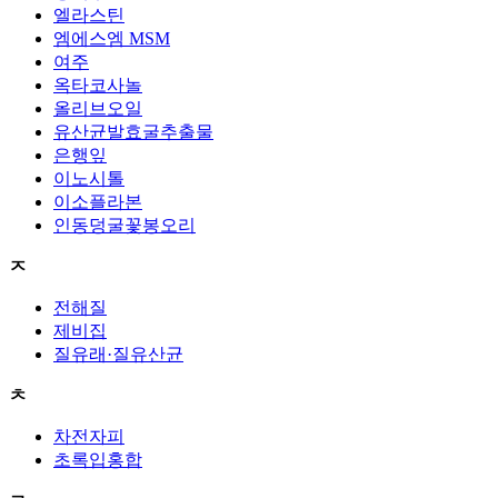
엘라스틴
엠에스엠 MSM
여주
옥타코사놀
올리브오일
유산균발효굴추출물
은행잎
이노시톨
이소플라본
인동덩굴꽃봉오리
ㅈ
전해질
제비집
질유래·질유산균
ㅊ
차전자피
초록입홍합