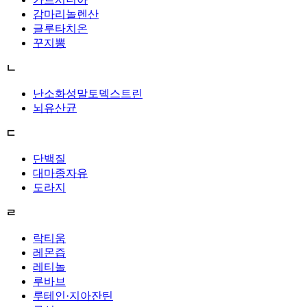
감마리놀렌산
글루타치온
꾸지뽕
ㄴ
난소화성말토덱스트린
뇌유산균
ㄷ
단백질
대마종자유
도라지
ㄹ
락티움
레몬즙
레티놀
루바브
루테인·지아잔틴