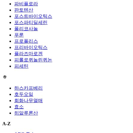
파비플로라
판토텐산
포스트바이오틱스
포스파티딜세린
폴리코사놀
푸룬
프로폴리스
프리바이오틱스
플라즈마로겐
피롤로퀴놀린퀴논
피세틴
ㅎ
하스카프베리
호두오일
회화나무열매
효소
히알루론산
A-Z