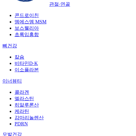
관절·연골
콘드로이친
엠에스엠 MSM
보스웰리아
초록입홍합
뼈건강
칼슘
비타민D·K
이소플라본
이너뷰티
콜라겐
엘라스틴
히알루론산
케라틴
감마리놀렌산
PDRN
모발건강