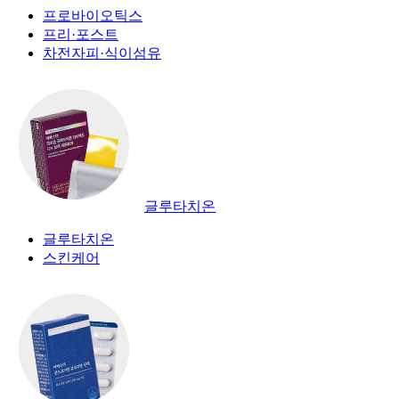
프로바이오틱스
프리·포스트
차전자피·식이섬유
글루타치온
글루타치온
스킨케어