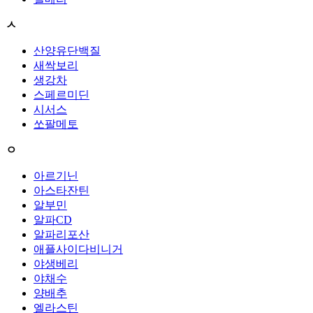
ㅅ
산양유단백질
새싹보리
생강차
스페르미딘
시서스
쏘팔메토
ㅇ
아르기닌
아스타잔틴
알부민
알파CD
알파리포산
애플사이다비니거
야생베리
야채수
양배추
엘라스틴