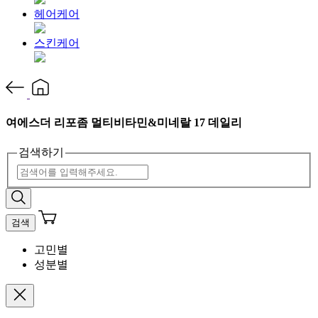
헤어케어
스킨케어
여에스더 리포좀 멀티비타민&미네랄 17 데일리
검색하기
검색
고민별
성분별