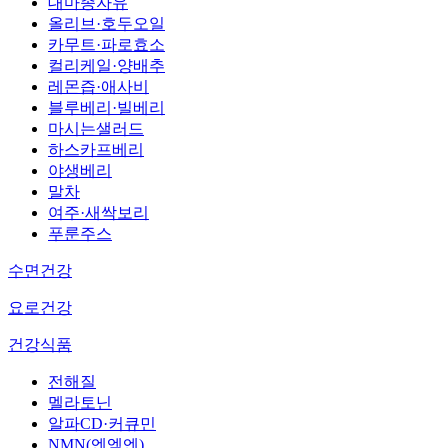
대마종자유
올리브·호두오일
카무트·파로효소
컬리케일·양배추
레몬즙·애사비
블루베리·빌베리
마시는샐러드
하스카프베리
야생베리
말차
여주·새싹보리
푸룬주스
수면건강
요로건강
건강식품
전해질
멜라토닌
알파CD·커큐민
NMN(엔엠엔)