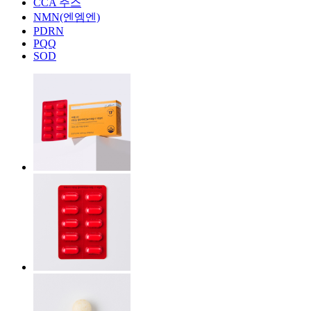
CCA 주스
NMN(엔엠엔)
PDRN
PQQ
SOD