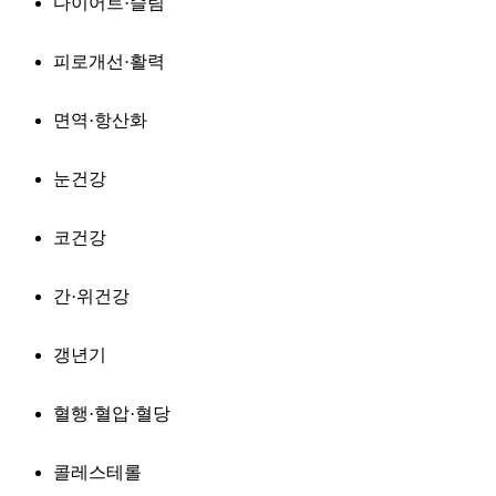
다이어트·슬림
피로개선·활력
면역·항산화
눈건강
코건강
간·위건강
갱년기
혈행·혈압·혈당
콜레스테롤