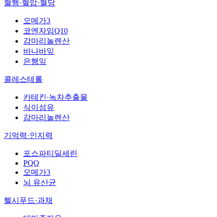
혈행·혈압·혈당
오메가3
코엔자임Q10
감마리놀렌산
바나바잎
은행잎
콜레스테롤
카테킨·녹차추출물
식이섬유
감마리놀렌산
기억력·인지력
포스파티딜세린
PQQ
오메가3
뇌 유산균
헬시푸드·과채