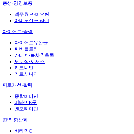
풍성·영양보충
맥주효모·비오틴
아미노산·케라틴
다이어트·슬림
다이어트유산균
파비플로라
카테킨·녹차추출물
모로실·시서스
카르니틴
가르시니아
피로개선·활력
종합비타민
비타민B군
벤포티아민
면역·항산화
비타민C