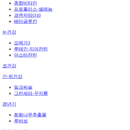
종합비타민
프로폴리스·셀레늄
코엔자임Q10
베타글루칸
눈건강
오메가3
루테인·지아잔틴
아스타잔틴
코건강
간·위건강
밀크씨슬
그린세라·꾸지뽕
갱년기
회화나무추출물
루바브