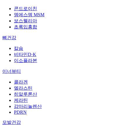
콘드로이친
엠에스엠 MSM
보스웰리아
초록입홍합
뼈건강
칼슘
비타민D·K
이소플라본
이너뷰티
콜라겐
엘라스틴
히알루론산
케라틴
감마리놀렌산
PDRN
모발건강