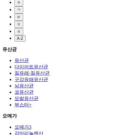
ㅊ
ㅋ
ㅌ
ㅍ
ㅎ
A-Z
유산균
유산균
다이어트유산균
질유래·질유산균
구강유래유산균
뇌유산균
코유산균
모발유산균
부스터+
오메가
오메가3
감마리놀렌산