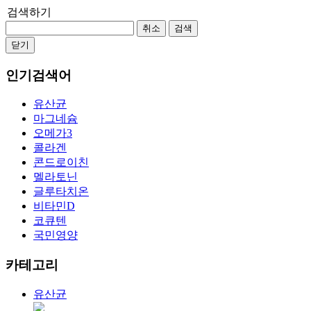
검색하기
취소
검색
닫기
인기검색어
유산균
마그네슘
오메가3
콜라겐
콘드로이친
멜라토닌
글루타치온
비타민D
코큐텐
국민영양
카테고리
유산균