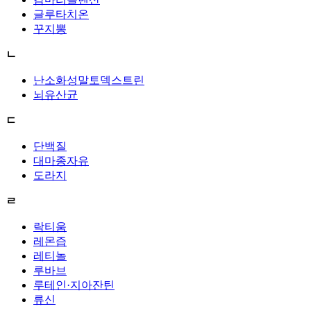
글루타치온
꾸지뽕
ㄴ
난소화성말토덱스트린
뇌유산균
ㄷ
단백질
대마종자유
도라지
ㄹ
락티움
레몬즙
레티놀
루바브
루테인·지아잔틴
류신