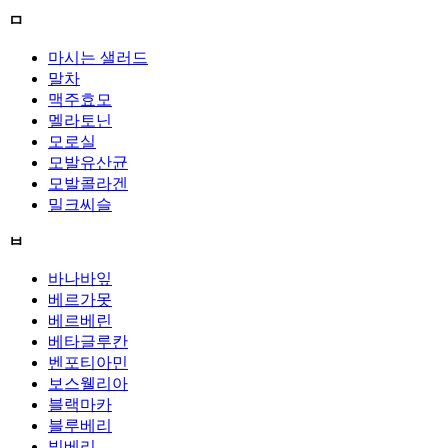
ㅁ
마시는 샐러드
말차
맥주효모
멜라토닌
모로실
모발유산균
모발콜라겐
밀크씨슬
ㅂ
바나바잎
베르가못
베르베린
베타글루칸
벤포티아민
보스웰리아
블랙마카
블루베리
빌베리