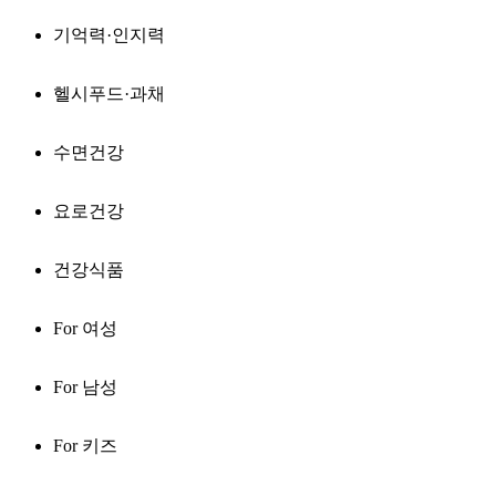
기억력·인지력
헬시푸드·과채
수면건강
요로건강
건강식품
For 여성
For 남성
For 키즈