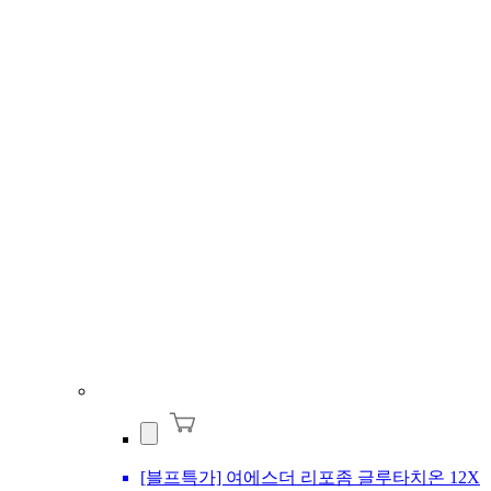
[블프특가] 여에스더 리포좀 글루타치온 12X