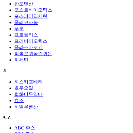
판토텐산
포스트바이오틱스
포스파티딜세린
폴리코사놀
푸룬
프로폴리스
프리바이오틱스
플라즈마로겐
피롤로퀴놀린퀴논
피세틴
ㅎ
하스카프베리
호두오일
회화나무열매
효소
히알루론산
A-Z
ABC 주스