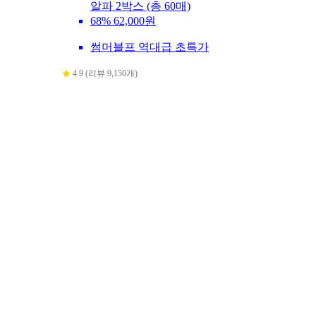
알파 2박스 (총 60매)
68%
62,000원
썸머블프 역대급 초특가
4.9 (리뷰 9,150개)