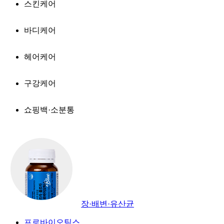
스킨케어
바디케어
헤어케어
구강케어
쇼핑백·소분통
장·배변·유산균
프로바이오틱스