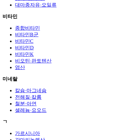
대마종자유·오일류
비타민
종합비타민
비타민B군
비타민C
비타민D
비타민K
비오틴·판토텐산
엽산
미네랄
칼슘·마그네슘
전해질·칼륨
철분·아연
셀레늄·요오드
ㄱ
가르시니아
감마리놀렌산