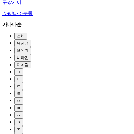
구강케어
쇼핑백·소분통
가나다순
전체
유산균
오메가
비타민
미네랄
ㄱ
ㄴ
ㄷ
ㄹ
ㅁ
ㅂ
ㅅ
ㅇ
ㅈ