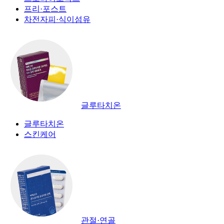
프리·포스트
차전자피·식이섬유
글루타치온
글루타치온
스킨케어
관절·연골