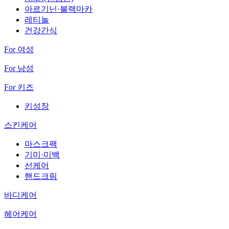
아르기닌·블랙마카
레티놀
건강간식
For 여성
For 남성
For 키즈
키성장
스킨케어
마스크팩
기미·미백
선케어
핸드크림
바디케어
헤어케어