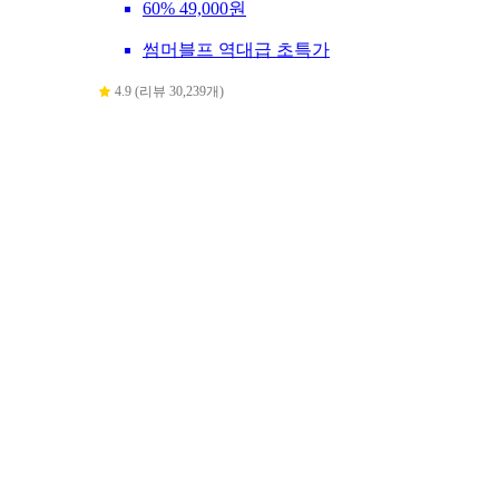
60%
49,000원
썸머블프 역대급 초특가
4.9 (리뷰 30,239개)