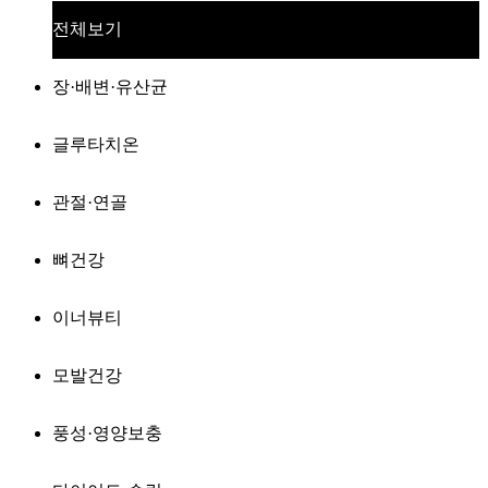
전체보기
장·배변·유산균
글루타치온
관절·연골
뼈건강
이너뷰티
모발건강
풍성·영양보충