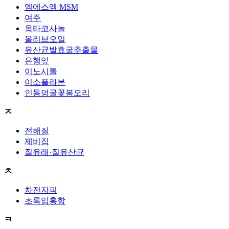
엠에스엠 MSM
여주
옥타코사놀
올리브오일
유산균발효굴추출물
은행잎
이노시톨
이소플라본
인동덩굴꽃봉오리
ㅈ
전해질
제비집
질유래·질유산균
ㅊ
차전자피
초록입홍합
ㅋ