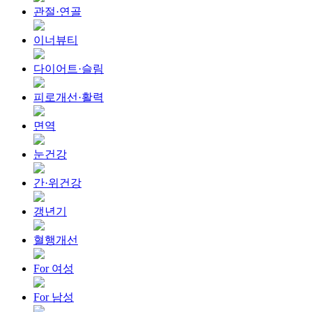
관절·연골
이너뷰티
다이어트·슬림
피로개선·활력
면역
눈건강
간·위건강
갱년기
혈행개선
For 여성
For 남성