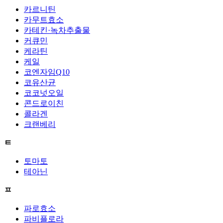
카르니틴
카무트효소
카테킨·녹차추출물
커큐민
케라틴
케일
코엔자임Q10
코유산균
코코넛오일
콘드로이친
콜라겐
크랜베리
ㅌ
토마토
테아닌
ㅍ
파로효소
파비플로라