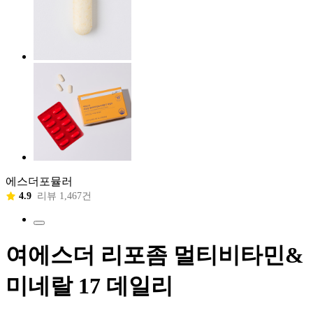
에스더포뮬러
4.9
리뷰 1,467건
여에스더 리포좀 멀티비타민&
미네랄 17 데일리