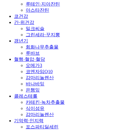
루테인·지아잔틴
아스타잔틴
코건강
간·위건강
밀크씨슬
그린세라·꾸지뽕
갱년기
회화나무추출물
루바브
혈행·혈압·혈당
오메가3
코엔자임Q10
감마리놀렌산
바나바잎
은행잎
콜레스테롤
카테킨·녹차추출물
식이섬유
감마리놀렌산
기억력·인지력
포스파티딜세린