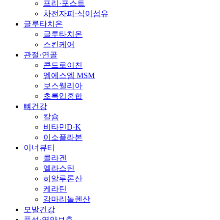
프리·포스트
차전자피·식이섬유
글루타치온
글루타치온
스킨케어
관절·연골
콘드로이친
엠에스엠 MSM
보스웰리아
초록입홍합
뼈건강
칼슘
비타민D·K
이소플라본
이너뷰티
콜라겐
엘라스틴
히알루론산
케라틴
감마리놀렌산
모발건강
풍성·영양보충