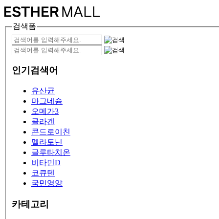
검색폼
인기검색어
유산균
마그네슘
오메가3
콜라겐
콘드로이친
멜라토닌
글루타치온
비타민D
코큐텐
국민영양
카테고리