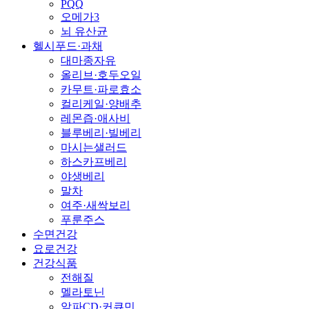
PQQ
오메가3
뇌 유산균
헬시푸드·과채
대마종자유
올리브·호두오일
카무트·파로효소
컬리케일·양배추
레몬즙·애사비
블루베리·빌베리
마시는샐러드
하스카프베리
야생베리
말차
여주·새싹보리
푸룬주스
수면건강
요로건강
건강식품
전해질
멜라토닌
알파CD·커큐민