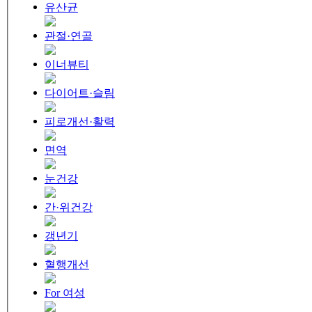
유산균
관절·연골
이너뷰티
다이어트·슬림
피로개선·활력
면역
눈건강
간·위건강
갱년기
혈행개선
For 여성