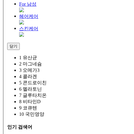
For 남성
헤어케어
스킨케어
닫기
1
유산균
2
마그네슘
3
오메가3
4
콜라겐
5
콘드로이친
6
멜라토닌
7
글루타치온
8
비타민D
9
코큐텐
10
국민영양
인기 검색어