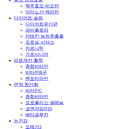
맥주효모·비오틴
아미노산·케라틴
다이어트·슬림
다이어트유산균
파비플로라
카테킨·녹차추출물
모로실·시서스
카르니틴
가르시니아
피로개선·활력
종합비타민
비타민B군
벤포티아민
면역·항산화
비타민C
종합비타민
프로폴리스·셀레늄
코엔자임Q10
베타글루칸
눈건강
오메가3