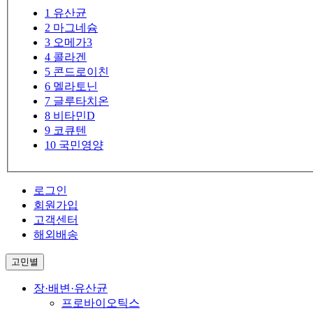
1
유산균
2
마그네슘
3
오메가3
4
콜라겐
5
콘드로이친
6
멜라토닌
7
글루타치온
8
비타민D
9
코큐텐
10
국민영양
로그인
회원가입
고객센터
해외배송
고민별
장·배변·유산균
프로바이오틱스