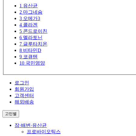
1
유산균
2
마그네슘
3
오메가3
4
콜라겐
5
콘드로이친
6
멜라토닌
7
글루타치온
8
비타민D
9
코큐텐
10
국민영양
로그인
회원가입
고객센터
해외배송
고민별
장·배변·유산균
프로바이오틱스