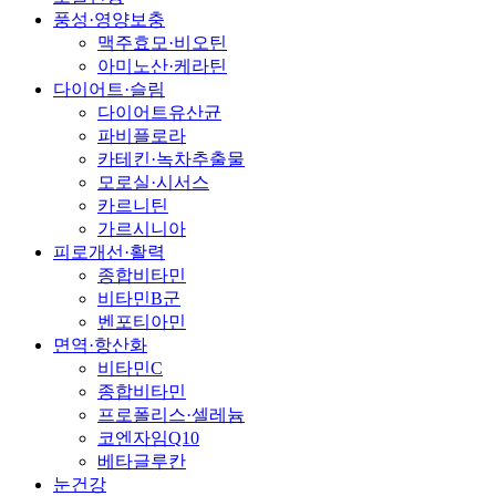
풍성·영양보충
맥주효모·비오틴
아미노산·케라틴
다이어트·슬림
다이어트유산균
파비플로라
카테킨·녹차추출물
모로실·시서스
카르니틴
가르시니아
피로개선·활력
종합비타민
비타민B군
벤포티아민
면역·항산화
비타민C
종합비타민
프로폴리스·셀레늄
코엔자임Q10
베타글루칸
눈건강