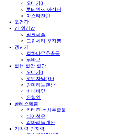
오메가3
루테인·지아잔틴
아스타잔틴
코건강
간·위건강
밀크씨슬
그린세라·꾸지뽕
갱년기
회화나무추출물
루바브
혈행·혈압·혈당
오메가3
코엔자임Q10
감마리놀렌산
바나바잎
은행잎
콜레스테롤
카테킨·녹차추출물
식이섬유
감마리놀렌산
기억력·인지력