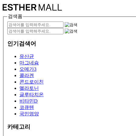
검색폼
인기검색어
유산균
마그네슘
오메가3
콜라겐
콘드로이친
멜라토닌
글루타치온
비타민D
코큐텐
국민영양
카테고리