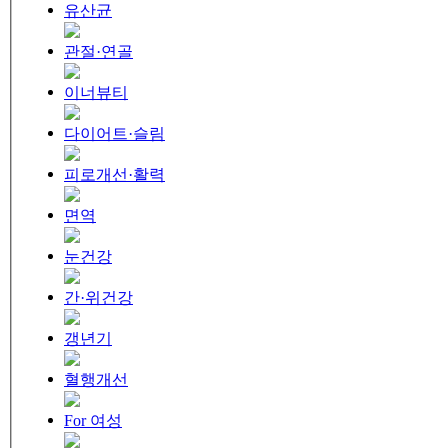
유산균
관절·연골
이너뷰티
다이어트·슬림
피로개선·활력
면역
눈건강
간·위건강
갱년기
혈행개선
For 여성