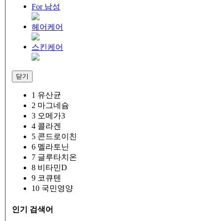
For 남성
헤어케어
스킨케어
닫기
1
유산균
2
마그네슘
3
오메가3
4
콜라겐
5
콘드로이친
6
멜라토닌
7
글루타치온
8
비타민D
9
코큐텐
10
국민영양
인기 검색어