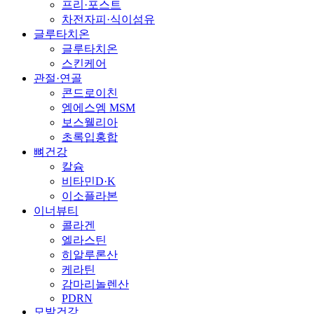
프리·포스트
차전자피·식이섬유
글루타치온
글루타치온
스킨케어
관절·연골
콘드로이친
엠에스엠 MSM
보스웰리아
초록입홍합
뼈건강
칼슘
비타민D·K
이소플라본
이너뷰티
콜라겐
엘라스틴
히알루론산
케라틴
감마리놀렌산
PDRN
모발건강