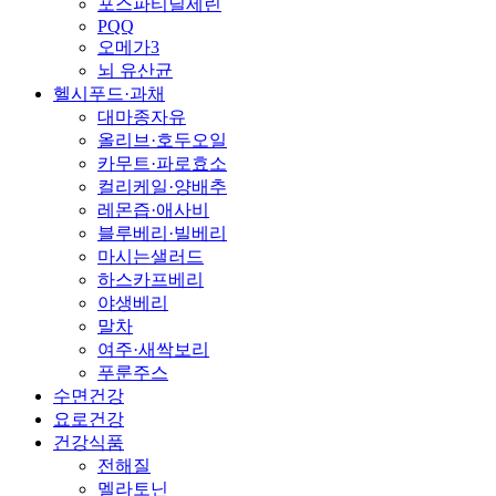
포스파티딜세린
PQQ
오메가3
뇌 유산균
헬시푸드·과채
대마종자유
올리브·호두오일
카무트·파로효소
컬리케일·양배추
레몬즙·애사비
블루베리·빌베리
마시는샐러드
하스카프베리
야생베리
말차
여주·새싹보리
푸룬주스
수면건강
요로건강
건강식품
전해질
멜라토닌