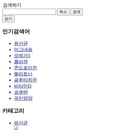
검색하기
취소
검색
닫기
인기검색어
유산균
마그네슘
오메가3
콜라겐
콘드로이친
멜라토닌
글루타치온
비타민D
코큐텐
국민영양
카테고리
유산균