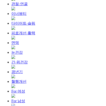
관절·연골
이너뷰티
다이어트·슬림
피로개선·활력
면역
눈건강
간·위건강
갱년기
혈행개선
For 여성
For 남성