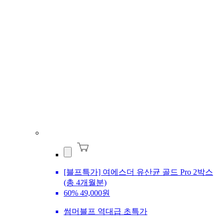
[블프특가] 여에스더 유산균 골드 Pro 2박스
(총 4개월분)
60%
49,000원
썸머블프 역대급 초특가