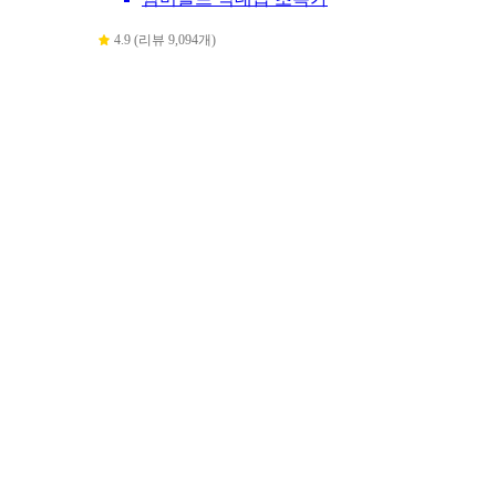
4.9 (리뷰 9,094개)