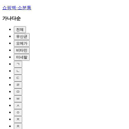
쇼핑백·소분통
가나다순
전체
유산균
오메가
비타민
미네랄
ㄱ
ㄴ
ㄷ
ㄹ
ㅁ
ㅂ
ㅅ
ㅇ
ㅈ
ㅊ