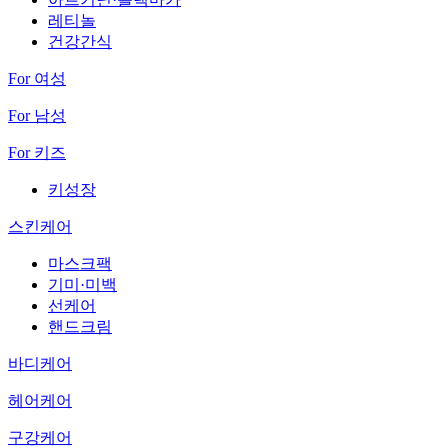
레티놀
건강간식
For 여성
For 남성
For 키즈
키성장
스킨케어
마스크팩
기미·미백
선케어
핸드크림
바디케어
헤어케어
구강케어