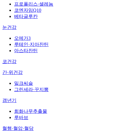
프로폴리스·셀레늄
코엔자임Q10
베타글루칸
눈건강
오메가3
루테인·지아잔틴
아스타잔틴
코건강
간·위건강
밀크씨슬
그린세라·꾸지뽕
갱년기
회화나무추출물
루바브
혈행·혈압·혈당