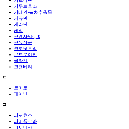
카르니틴
카무트효소
카테킨·녹차추출물
커큐민
케라틴
케일
코엔자임Q10
코유산균
코코넛오일
콘드로이친
콜라겐
크랜베리
ㅌ
토마토
테아닌
ㅍ
파로효소
파비플로라
판토텐산