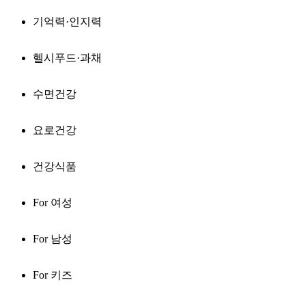
기억력·인지력
헬시푸드·과채
수면건강
요로건강
건강식품
For 여성
For 남성
For 키즈