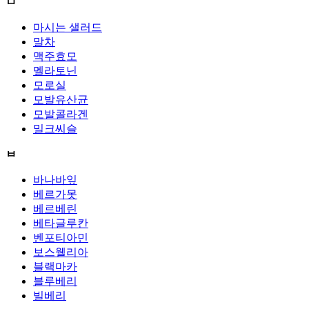
ㅁ
마시는 샐러드
말차
맥주효모
멜라토닌
모로실
모발유산균
모발콜라겐
밀크씨슬
ㅂ
바나바잎
베르가못
베르베린
베타글루칸
벤포티아민
보스웰리아
블랙마카
블루베리
빌베리