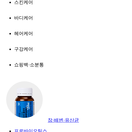
스킨케어
바디케어
헤어케어
구강케어
쇼핑백·소분통
장·배변·유산균
프로바이오틱스