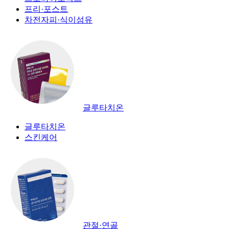
프리·포스트
차전자피·식이섬유
글루타치온
글루타치온
스킨케어
관절·연골