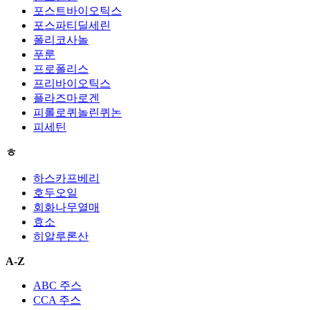
포스트바이오틱스
포스파티딜세린
폴리코사놀
푸룬
프로폴리스
프리바이오틱스
플라즈마로겐
피롤로퀴놀린퀴논
피세틴
ㅎ
하스카프베리
호두오일
회화나무열매
효소
히알루론산
A-Z
ABC 주스
CCA 주스