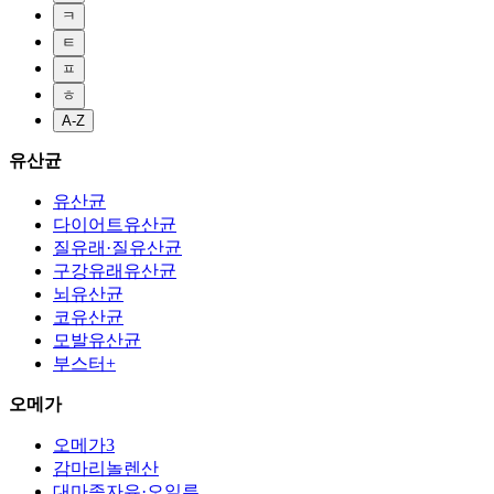
ㅋ
ㅌ
ㅍ
ㅎ
A-Z
유산균
유산균
다이어트유산균
질유래·질유산균
구강유래유산균
뇌유산균
코유산균
모발유산균
부스터+
오메가
오메가3
감마리놀렌산
대마종자유·오일류