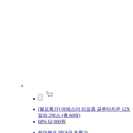
[블프특가] 여에스더 리포좀 글루타치온 12X
알파 2박스 (총 60매)
68%
62,000원
썸머블프 역대급 초특가