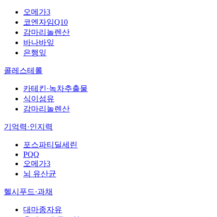
오메가3
코엔자임Q10
감마리놀렌산
바나바잎
은행잎
콜레스테롤
카테킨·녹차추출물
식이섬유
감마리놀렌산
기억력·인지력
포스파티딜세린
PQQ
오메가3
뇌 유산균
헬시푸드·과채
대마종자유