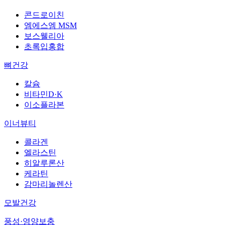
콘드로이친
엠에스엠 MSM
보스웰리아
초록입홍합
뼈건강
칼슘
비타민D·K
이소플라본
이너뷰티
콜라겐
엘라스틴
히알루론산
케라틴
감마리놀렌산
모발건강
풍성·영양보충