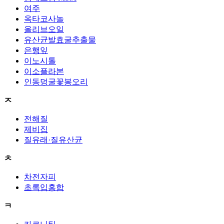
여주
옥타코사놀
올리브오일
유산균발효굴추출물
은행잎
이노시톨
이소플라본
인동덩굴꽃봉오리
ㅈ
전해질
제비집
질유래·질유산균
ㅊ
차전자피
초록입홍합
ㅋ