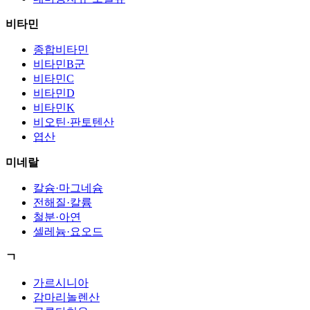
비타민
종합비타민
비타민B군
비타민C
비타민D
비타민K
비오틴·판토텐산
엽산
미네랄
칼슘·마그네슘
전해질·칼륨
철분·아연
셀레늄·요오드
ㄱ
가르시니아
감마리놀렌산