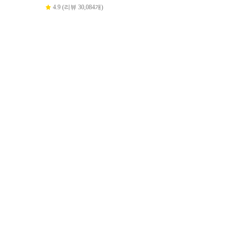
4.9 (리뷰 30,084개)