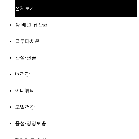
전체보기
장·배변·유산균
글루타치온
관절·연골
뼈건강
이너뷰티
모발건강
풍성·영양보충