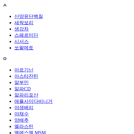
ㅅ
산양유단백질
새싹보리
생강차
스페르미딘
시서스
쏘팔메토
ㅇ
아르기닌
아스타잔틴
알부민
알파CD
알파리포산
애플사이다비니거
야생베리
야채수
양배추
엘라스틴
엠에스엠 MSM