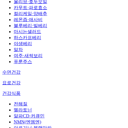
올리브·호두오일
카무트·파로효소
컬리케일·양배추
레몬즙·애사비
블루베리·빌베리
마시는샐러드
하스카프베리
야생베리
말차
여주·새싹보리
푸룬주스
수면건강
요로건강
건강식품
전해질
멜라토닌
알파CD·커큐민
NMN(엔엠엔)
아르기닌·블랙마카