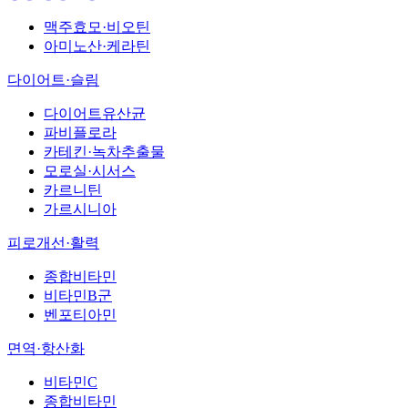
맥주효모·비오틴
아미노산·케라틴
다이어트·슬림
다이어트유산균
파비플로라
카테킨·녹차추출물
모로실·시서스
카르니틴
가르시니아
피로개선·활력
종합비타민
비타민B군
벤포티아민
면역·항산화
비타민C
종합비타민