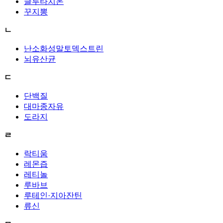
글루타치온
꾸지뽕
ㄴ
난소화성말토덱스트린
뇌유산균
ㄷ
단백질
대마종자유
도라지
ㄹ
락티움
레몬즙
레티놀
루바브
루테인·지아잔틴
류신