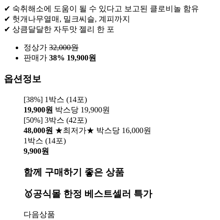
✔ 숙취해소에 도움이 될 수 있다고 보고된 클로비놀 함유
✔ 헛개나무열매, 밀크씨슬, 계피까지
✔ 상큼달달한 자두맛 젤리 한 포
정상가
32,000
원
판매가
38%
19,900원
옵션정보
[38%] 1박스 (14포)
19,900원
박스당 19,900원
[50%] 3박스 (42포)
48,000원
★최저가★ 박스당 16,000원
1박스 (14포)
9,900원
함께 구매하기 좋은 상품
🥇공식몰 한정 베스트셀러 특가
다음상품