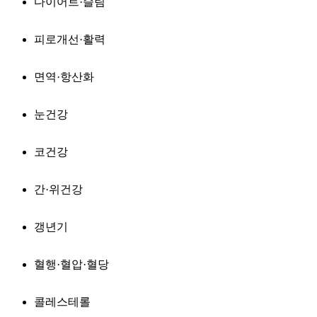
다이어트·슬림
피로개선·활력
면역·항산화
눈건강
코건강
간·위건강
갱년기
혈행·혈압·혈당
콜레스테롤