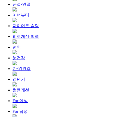
관절·연골
이너뷰티
다이어트·슬림
피로개선·활력
면역
눈건강
간·위건강
갱년기
혈행개선
For 여성
For 남성