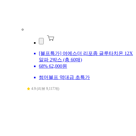
[블프특가] 여에스더 리포좀 글루타치온 12X
알파 2박스 (총 60매)
68%
62,000원
썸머블프 역대급 초특가
4.9 (리뷰 9,117개)