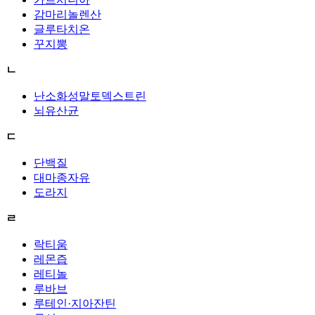
감마리놀렌산
글루타치온
꾸지뽕
ㄴ
난소화성말토덱스트린
뇌유산균
ㄷ
단백질
대마종자유
도라지
ㄹ
락티움
레몬즙
레티놀
루바브
루테인·지아잔틴