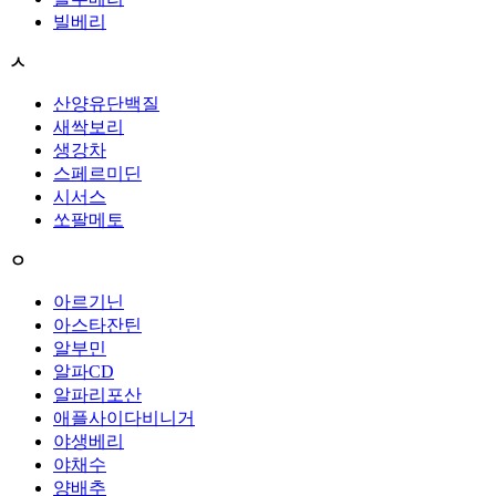
빌베리
ㅅ
산양유단백질
새싹보리
생강차
스페르미딘
시서스
쏘팔메토
ㅇ
아르기닌
아스타잔틴
알부민
알파CD
알파리포산
애플사이다비니거
야생베리
야채수
양배추