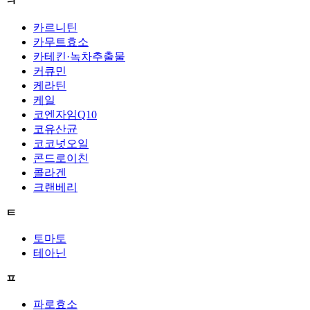
ㅋ
카르니틴
카무트효소
카테킨·녹차추출물
커큐민
케라틴
케일
코엔자임Q10
코유산균
코코넛오일
콘드로이친
콜라겐
크랜베리
ㅌ
토마토
테아닌
ㅍ
파로효소