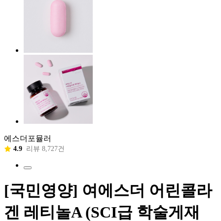
에스더포뮬러
4.9
리뷰 8,727건
[국민영양] 여에스더 어린콜라
겐 레티놀A (SCI급 학술게재