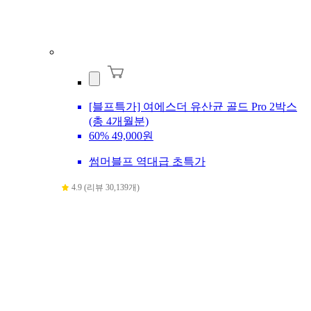
[블프특가] 여에스더 유산균 골드 Pro 2박스
(총 4개월분)
60%
49,000원
썸머블프 역대급 초특가
4.9 (리뷰 30,139개)