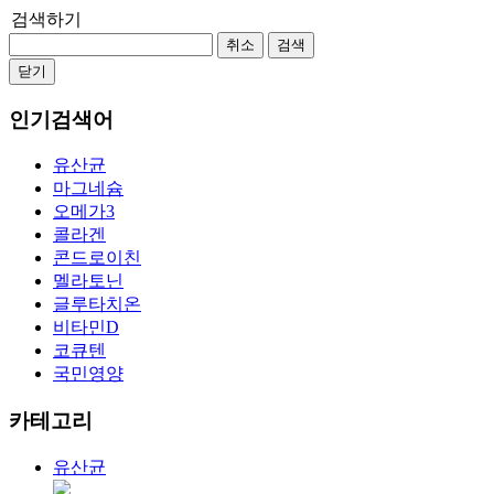
검색하기
취소
검색
닫기
인기검색어
유산균
마그네슘
오메가3
콜라겐
콘드로이친
멜라토닌
글루타치온
비타민D
코큐텐
국민영양
카테고리
유산균