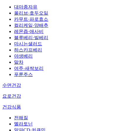
대마종자유
올리브·호두오일
카무트·파로효소
컬리케일·양배추
레몬즙·애사비
블루베리·빌베리
마시는샐러드
하스카프베리
야생베리
말차
여주·새싹보리
푸룬주스
수면건강
요로건강
건강식품
전해질
멜라토닌
알파CD·커큐민