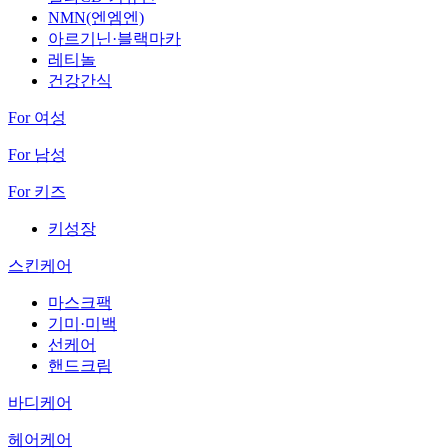
NMN(엔엠엔)
아르기닌·블랙마카
레티놀
건강간식
For 여성
For 남성
For 키즈
키성장
스킨케어
마스크팩
기미·미백
선케어
핸드크림
바디케어
헤어케어