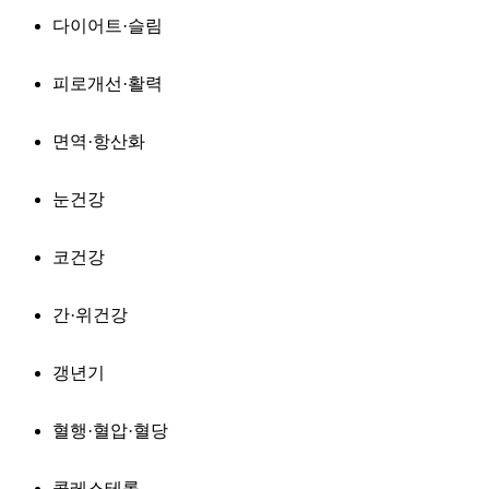
다이어트·슬림
피로개선·활력
면역·항산화
눈건강
코건강
간·위건강
갱년기
혈행·혈압·혈당
콜레스테롤