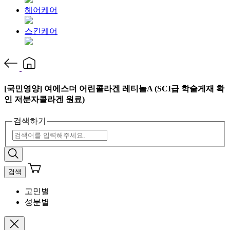
헤어케어
스킨케어
[국민영양] 여에스더 어린콜라겐 레티놀A (SCI급 학술게재 확
인 저분자콜라겐 원료)
검색하기
검색
고민별
성분별