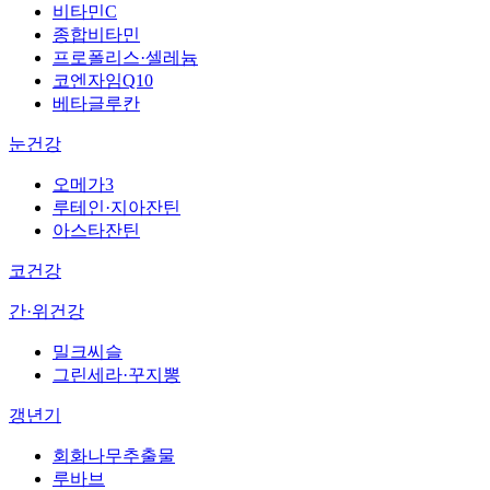
비타민C
종합비타민
프로폴리스·셀레늄
코엔자임Q10
베타글루칸
눈건강
오메가3
루테인·지아잔틴
아스타잔틴
코건강
간·위건강
밀크씨슬
그린세라·꾸지뽕
갱년기
회화나무추출물
루바브