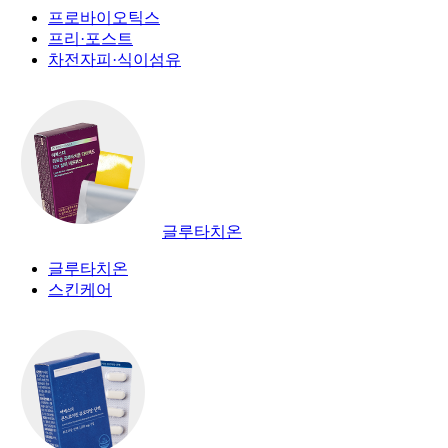
프로바이오틱스
프리·포스트
차전자피·식이섬유
글루타치온
글루타치온
스킨케어