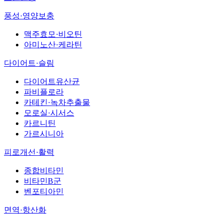
풍성·영양보충
맥주효모·비오틴
아미노산·케라틴
다이어트·슬림
다이어트유산균
파비플로라
카테킨·녹차추출물
모로실·시서스
카르니틴
가르시니아
피로개선·활력
종합비타민
비타민B군
벤포티아민
면역·항산화