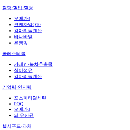
혈행·혈압·혈당
오메가3
코엔자임Q10
감마리놀렌산
바나바잎
은행잎
콜레스테롤
카테킨·녹차추출물
식이섬유
감마리놀렌산
기억력·인지력
포스파티딜세린
PQQ
오메가3
뇌 유산균
헬시푸드·과채