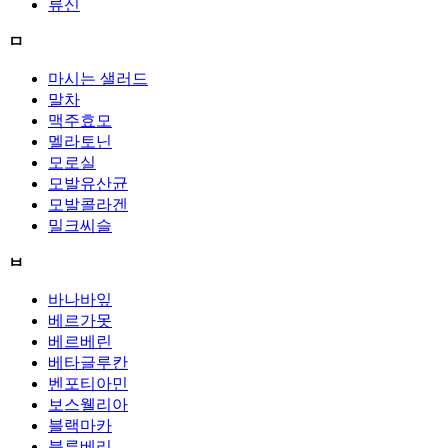
류신
ㅁ
마시는 샐러드
말차
맥주효모
멜라토닌
모로실
모발유산균
모발콜라겐
밀크씨슬
ㅂ
바나바잎
베르가못
베르베린
베타글루칸
벤포티아민
보스웰리아
블랙마카
블루베리