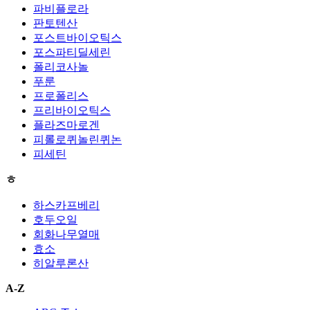
파비플로라
판토텐산
포스트바이오틱스
포스파티딜세린
폴리코사놀
푸룬
프로폴리스
프리바이오틱스
플라즈마로겐
피롤로퀴놀린퀴논
피세틴
ㅎ
하스카프베리
호두오일
회화나무열매
효소
히알루론산
A-Z