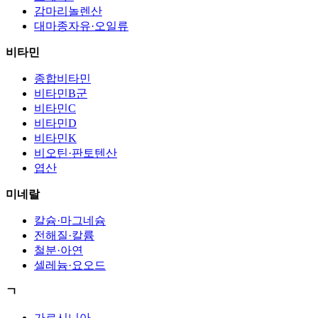
감마리놀렌산
대마종자유·오일류
비타민
종합비타민
비타민B군
비타민C
비타민D
비타민K
비오틴·판토텐산
엽산
미네랄
칼슘·마그네슘
전해질·칼륨
철분·아연
셀레늄·요오드
ㄱ
가르시니아