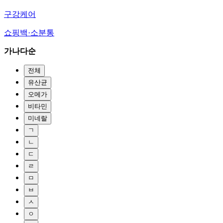
구강케어
쇼핑백·소분통
가나다순
전체
유산균
오메가
비타민
미네랄
ㄱ
ㄴ
ㄷ
ㄹ
ㅁ
ㅂ
ㅅ
ㅇ