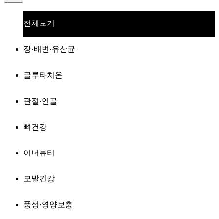
전체보기
장·배변·유산균
글루타치온
관절·연골
뼈건강
이너뷰티
모발건강
풍성·영양보충