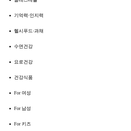
기억력·인지력
헬시푸드·과채
수면건강
요로건강
건강식품
For 여성
For 남성
For 키즈