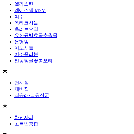
엘라스틴
엠에스엠 MSM
여주
옥타코사놀
올리브오일
유산균발효굴추출물
은행잎
이노시톨
이소플라본
인동덩굴꽃봉오리
ㅈ
전해질
제비집
질유래·질유산균
ㅊ
차전자피
초록입홍합