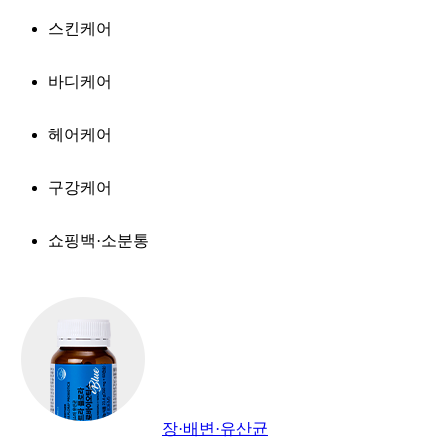
스킨케어
바디케어
헤어케어
구강케어
쇼핑백·소분통
장·배변·유산균