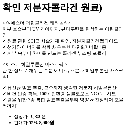
확인 저분자콜라겐 원료)
< 여에스더 어린콜라겐 레티놀A >
피부 보습부터 UV 케어까지, 뷰티루틴을 완성하는 어린콜라
겐
✔ 원료 관련 SCI급 학술게재 확인, 저분자콜라겐펩타이드
✔ 생기와 에너지를 함께 채우는 비타민&미네랄 4종
✔ 피부 속부터 차이를 만드는 콜라겐 부스팅 포뮬러
< 에스더 히알루론산 마스크팩 >
단 한 장으로 채우는 수분 에너지, 저분자 히알루론산 마스크
팩!
✔ 유산균 발효 추출, 흡수까지 생각한 저분자 히알루론산
✔ 비건 인증 획득, 100% 친환경 셀룰로오스 NC Cell 시트
✔ 결을 위한 7종 복합 발효추출물부터 영양 & 진정케어 포뮬
러까지!
정상가
19,800
원
판매가
55%
8,900원