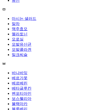
류신
ㅁ
마시는 샐러드
말차
맥주효모
멜라토닌
모로실
모발유산균
모발콜라겐
밀크씨슬
ㅂ
바나바잎
베르가못
베르베린
베타글루칸
벤포티아민
보스웰리아
블랙마카
블루베리