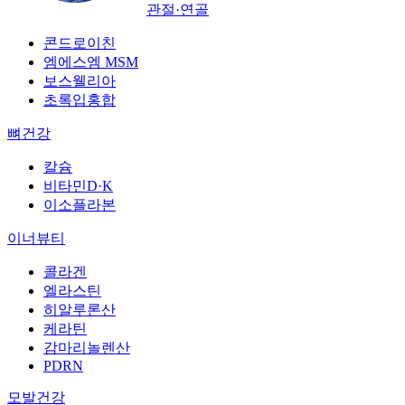
관절·연골
콘드로이친
엠에스엠 MSM
보스웰리아
초록입홍합
뼈건강
칼슘
비타민D·K
이소플라본
이너뷰티
콜라겐
엘라스틴
히알루론산
케라틴
감마리놀렌산
PDRN
모발건강