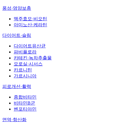
풍성·영양보충
맥주효모·비오틴
아미노산·케라틴
다이어트·슬림
다이어트유산균
파비플로라
카테킨·녹차추출물
모로실·시서스
카르니틴
가르시니아
피로개선·활력
종합비타민
비타민B군
벤포티아민
면역·항산화