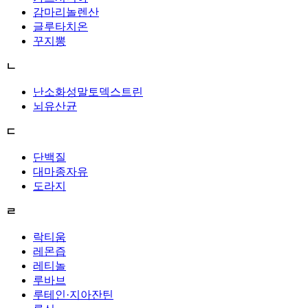
감마리놀렌산
글루타치온
꾸지뽕
ㄴ
난소화성말토덱스트린
뇌유산균
ㄷ
단백질
대마종자유
도라지
ㄹ
락티움
레몬즙
레티놀
루바브
루테인·지아잔틴