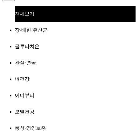
전체보기
장·배변·유산균
글루타치온
관절·연골
뼈건강
이너뷰티
모발건강
풍성·영양보충