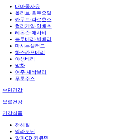
대마종자유
올리브·호두오일
카무트·파로효소
컬리케일·양배추
레몬즙·애사비
블루베리·빌베리
마시는샐러드
하스카프베리
야생베리
말차
여주·새싹보리
푸룬주스
수면건강
요로건강
건강식품
전해질
멜라토닌
알파CD·커큐민