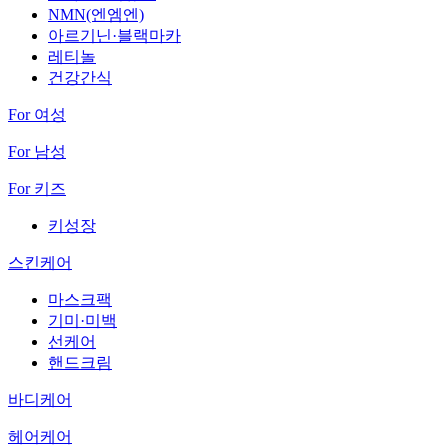
NMN(엔엠엔)
아르기닌·블랙마카
레티놀
건강간식
For 여성
For 남성
For 키즈
키성장
스킨케어
마스크팩
기미·미백
선케어
핸드크림
바디케어
헤어케어