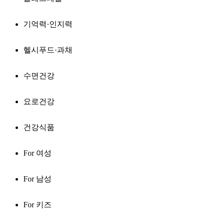
기억력·인지력
헬시푸드·과채
수면건강
요로건강
건강식품
For 여성
For 남성
For 키즈