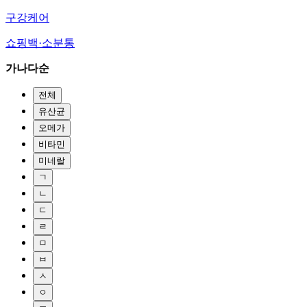
구강케어
쇼핑백·소분통
가나다순
전체
유산균
오메가
비타민
미네랄
ㄱ
ㄴ
ㄷ
ㄹ
ㅁ
ㅂ
ㅅ
ㅇ