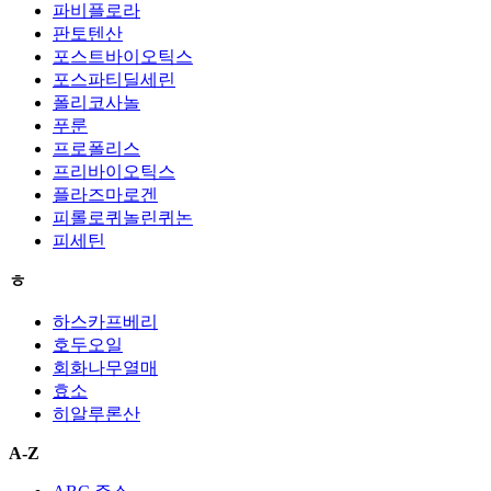
파비플로라
판토텐산
포스트바이오틱스
포스파티딜세린
폴리코사놀
푸룬
프로폴리스
프리바이오틱스
플라즈마로겐
피롤로퀴놀린퀴논
피세틴
ㅎ
하스카프베리
호두오일
회화나무열매
효소
히알루론산
A-Z