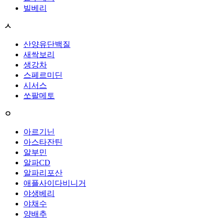
빌베리
ㅅ
산양유단백질
새싹보리
생강차
스페르미딘
시서스
쏘팔메토
ㅇ
아르기닌
아스타잔틴
알부민
알파CD
알파리포산
애플사이다비니거
야생베리
야채수
양배추