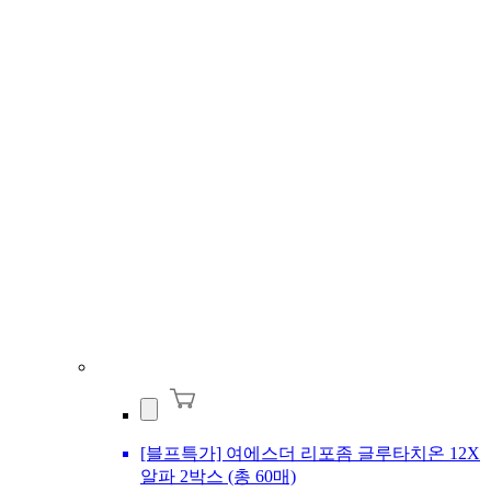
[블프특가] 여에스더 리포좀 글루타치온 12X
알파 2박스 (총 60매)