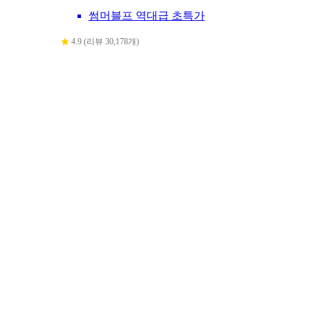
썸머블프 역대급 초특가
4.9 (리뷰 30,178개)