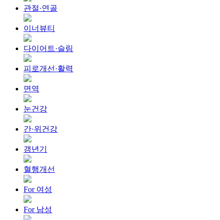
관절·연골
이너뷰티
다이어트·슬림
피로개선·활력
면역
눈건강
간·위건강
갱년기
혈행개선
For 여성
For 남성