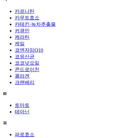
카르니틴
카무트효소
카테킨·녹차추출물
커큐민
케라틴
케일
코엔자임Q10
코유산균
코코넛오일
콘드로이친
콜라겐
크랜베리
ㅌ
토마토
테아닌
ㅍ
파로효소