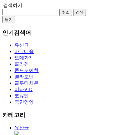
검색하기
취소
검색
닫기
인기검색어
유산균
마그네슘
오메가3
콜라겐
콘드로이친
멜라토닌
글루타치온
비타민D
코큐텐
국민영양
카테고리
유산균