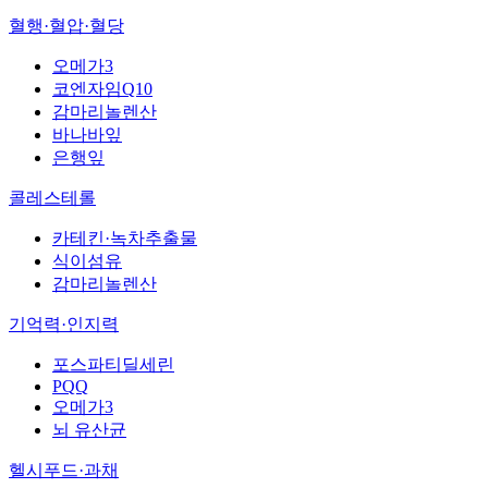
혈행·혈압·혈당
오메가3
코엔자임Q10
감마리놀렌산
바나바잎
은행잎
콜레스테롤
카테킨·녹차추출물
식이섬유
감마리놀렌산
기억력·인지력
포스파티딜세린
PQQ
오메가3
뇌 유산균
헬시푸드·과채