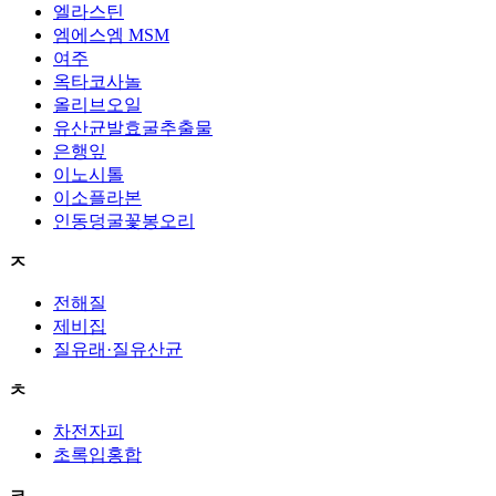
엘라스틴
엠에스엠 MSM
여주
옥타코사놀
올리브오일
유산균발효굴추출물
은행잎
이노시톨
이소플라본
인동덩굴꽃봉오리
ㅈ
전해질
제비집
질유래·질유산균
ㅊ
차전자피
초록입홍합
ㅋ