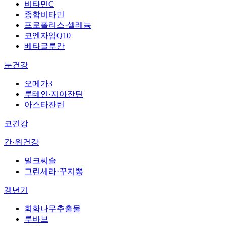
비타민C
종합비타민
프로폴리스·셀레늄
코엔자임Q10
베타글루칸
눈건강
오메가3
루테인·지아잔틴
아스타잔틴
코건강
간·위건강
밀크씨슬
그린세라·꾸지뽕
갱년기
회화나무추출물
루바브