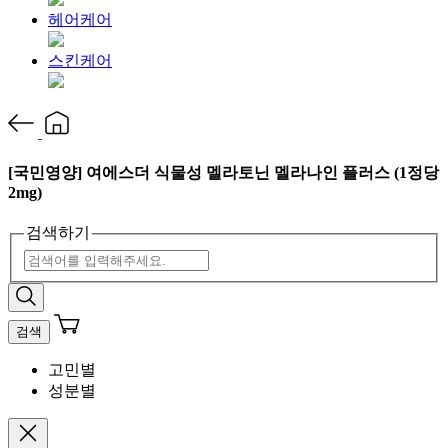
헤어케어
스킨케어
[국민영양] 여에스더 식물성 멜라토닌 멜라나인 플러스 (1정당
2mg)
검색하기
검색
고민별
성분별