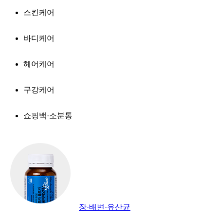
스킨케어
바디케어
헤어케어
구강케어
쇼핑백·소분통
장·배변·유산균