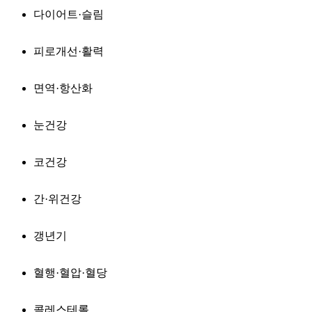
다이어트·슬림
피로개선·활력
면역·항산화
눈건강
코건강
간·위건강
갱년기
혈행·혈압·혈당
콜레스테롤