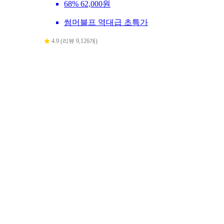
68%
62,000원
썸머블프 역대급 초특가
4.9 (리뷰 9,126개)