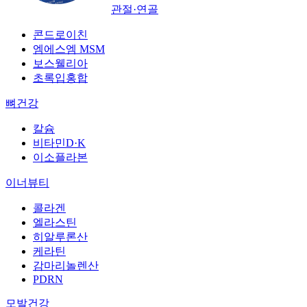
관절·연골
콘드로이친
엠에스엠 MSM
보스웰리아
초록입홍합
뼈건강
칼슘
비타민D·K
이소플라본
이너뷰티
콜라겐
엘라스틴
히알루론산
케라틴
감마리놀렌산
PDRN
모발건강