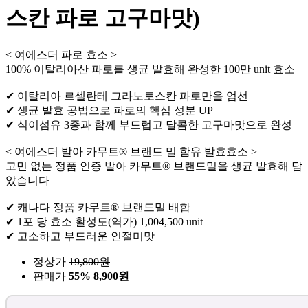
스칸 파로 고구마맛)
< 여에스더 파로 효소 >
100% 이탈리아산 파로를 생균 발효해 완성한 100만 unit 효소
✔ 이탈리아 르셀란테 그라노토스칸 파로만을 엄선
✔ 생균 발효 공법으로 파로의 핵심 성분 UP
✔ 식이섬유 3종과 함께 부드럽고 달콤한 고구마맛으로 완성
< 여에스더 발아 카무트® 브랜드 밀 함유 발효효소 >
고민 없는 정품 인증 발아 카무트® 브랜드밀을 생균 발효해 담
았습니다
✔ 캐나다 정품 카무트® 브랜드밀 배합
✔ 1포 당 효소 활성도(역가) 1,004,500 unit
✔ 고소하고 부드러운 인절미맛
정상가
19,800
원
판매가
55%
8,900원