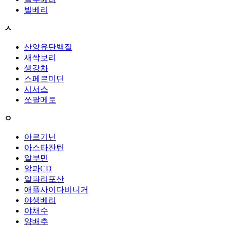
빌베리
ㅅ
산양유단백질
새싹보리
생강차
스페르미딘
시서스
쏘팔메토
ㅇ
아르기닌
아스타잔틴
알부민
알파CD
알파리포산
애플사이다비니거
야생베리
야채수
양배추