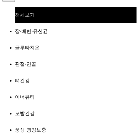
전체보기
장·배변·유산균
글루타치온
관절·연골
뼈건강
이너뷰티
모발건강
풍성·영양보충