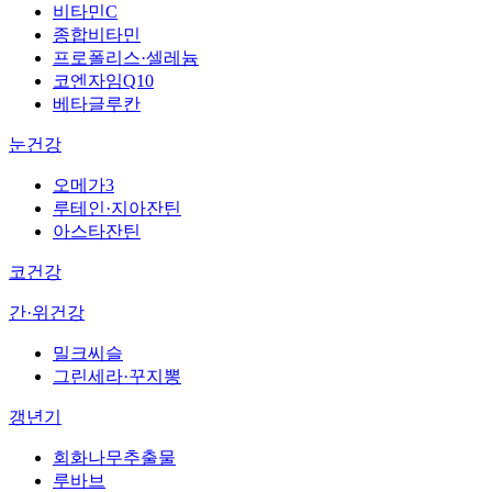
비타민C
종합비타민
프로폴리스·셀레늄
코엔자임Q10
베타글루칸
눈건강
오메가3
루테인·지아잔틴
아스타잔틴
코건강
간·위건강
밀크씨슬
그린세라·꾸지뽕
갱년기
회화나무추출물
루바브