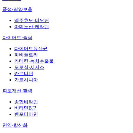
풍성·영양보충
맥주효모·비오틴
아미노산·케라틴
다이어트·슬림
다이어트유산균
파비플로라
카테킨·녹차추출물
모로실·시서스
카르니틴
가르시니아
피로개선·활력
종합비타민
비타민B군
벤포티아민
면역·항산화