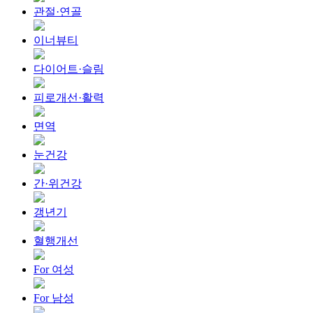
관절·연골
이너뷰티
다이어트·슬림
피로개선·활력
면역
눈건강
간·위건강
갱년기
혈행개선
For 여성
For 남성