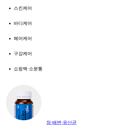
스킨케어
바디케어
헤어케어
구강케어
쇼핑백·소분통
장·배변·유산균