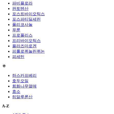
파비플로라
판토텐산
포스트바이오틱스
포스파티딜세린
폴리코사놀
푸룬
프로폴리스
프리바이오틱스
플라즈마로겐
피롤로퀴놀린퀴논
피세틴
ㅎ
하스카프베리
호두오일
회화나무열매
효소
히알루론산
A-Z