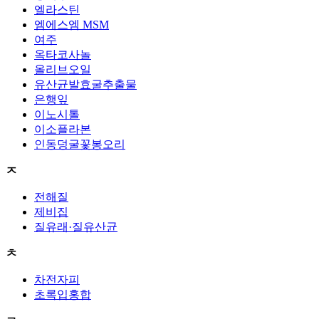
엘라스틴
엠에스엠 MSM
여주
옥타코사놀
올리브오일
유산균발효굴추출물
은행잎
이노시톨
이소플라본
인동덩굴꽃봉오리
ㅈ
전해질
제비집
질유래·질유산균
ㅊ
차전자피
초록입홍합