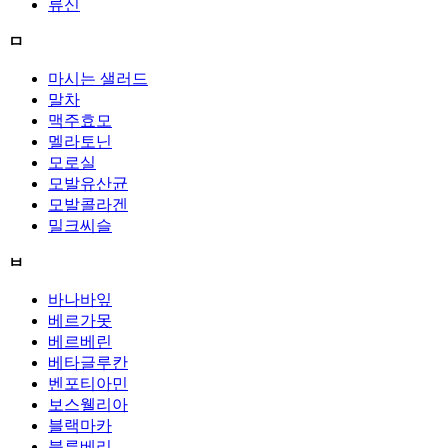
류신
ㅁ
마시는 샐러드
말차
맥주효모
멜라토닌
모로실
모발유산균
모발콜라겐
밀크씨슬
ㅂ
바나바잎
베르가못
베르베린
베타글루칸
벤포티아민
보스웰리아
블랙마카
블루베리