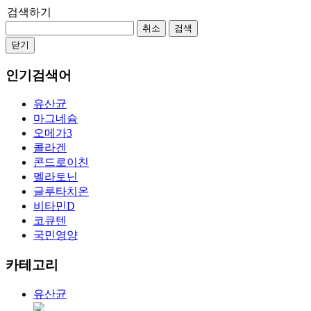
검색하기
취소
검색
닫기
인기검색어
유산균
마그네슘
오메가3
콜라겐
콘드로이친
멜라토닌
글루타치온
비타민D
코큐텐
국민영양
카테고리
유산균