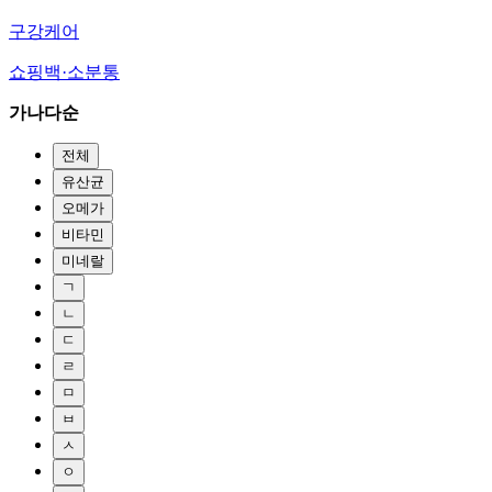
구강케어
쇼핑백·소분통
가나다순
전체
유산균
오메가
비타민
미네랄
ㄱ
ㄴ
ㄷ
ㄹ
ㅁ
ㅂ
ㅅ
ㅇ