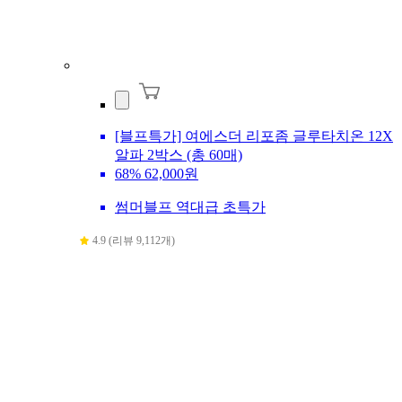
[블프특가] 여에스더 리포좀 글루타치온 12X
알파 2박스 (총 60매)
68%
62,000원
썸머블프 역대급 초특가
4.9 (리뷰 9,112개)