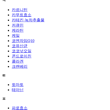
ㅋ
카르니틴
카무트효소
카테킨·녹차추출물
커큐민
케라틴
케일
코엔자임Q10
코유산균
코코넛오일
콘드로이친
콜라겐
크랜베리
ㅌ
토마토
테아닌
ㅍ
파로효소