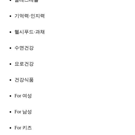
기억력·인지력
헬시푸드·과채
수면건강
요로건강
건강식품
For 여성
For 남성
For 키즈