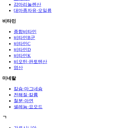
감마리놀렌산
대마종자유·오일류
비타민
종합비타민
비타민B군
비타민C
비타민D
비타민K
비오틴·판토텐산
엽산
미네랄
칼슘·마그네슘
전해질·칼륨
철분·아연
셀레늄·요오드
ㄱ
가르시니아