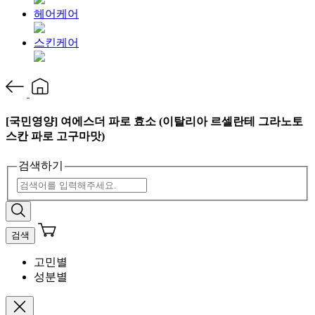
헤어케어
스킨케어
[국민영양] 여에스더 파로 효소 (이탈리아 르셀란테 그라노토
스칸 파로 고구마맛)
검색하기
검색
고민별
성분별