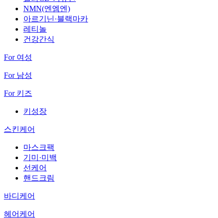
NMN(엔엠엔)
아르기닌·블랙마카
레티놀
건강간식
For 여성
For 남성
For 키즈
키성장
스킨케어
마스크팩
기미·미백
선케어
핸드크림
바디케어
헤어케어