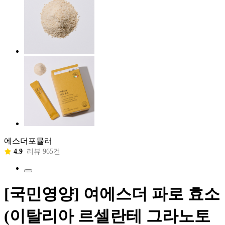
에스더포뮬러
4.9
리뷰 965건
[국민영양] 여에스더 파로 효소
(이탈리아 르셀란테 그라노토