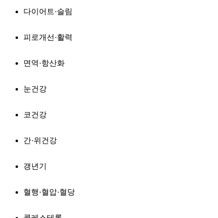
다이어트·슬림
피로개선·활력
면역·항산화
눈건강
코건강
간·위건강
갱년기
혈행·혈압·혈당
콜레스테롤