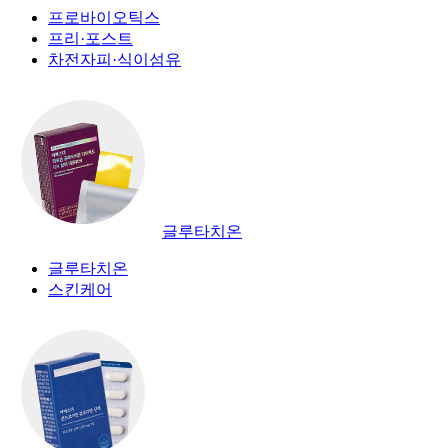
프로바이오틱스
프리·포스트
차전자피·식이섬유
글루타치온
글루타치온
스킨케어