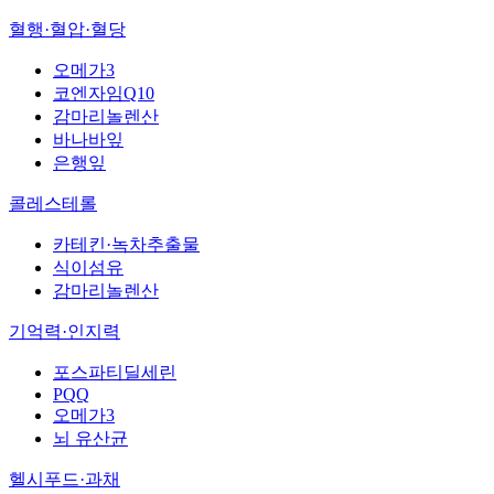
혈행·혈압·혈당
오메가3
코엔자임Q10
감마리놀렌산
바나바잎
은행잎
콜레스테롤
카테킨·녹차추출물
식이섬유
감마리놀렌산
기억력·인지력
포스파티딜세린
PQQ
오메가3
뇌 유산균
헬시푸드·과채