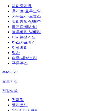
대마종자유
올리브·호두오일
카무트·파로효소
컬리케일·양배추
레몬즙·애사비
블루베리·빌베리
마시는샐러드
하스카프베리
야생베리
말차
여주·새싹보리
푸룬주스
수면건강
요로건강
건강식품
전해질
멜라토닌
알파CD·커큐민