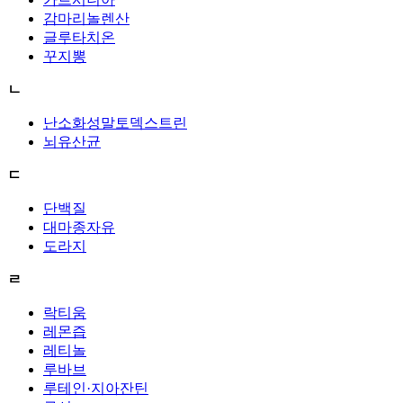
감마리놀렌산
글루타치온
꾸지뽕
ㄴ
난소화성말토덱스트린
뇌유산균
ㄷ
단백질
대마종자유
도라지
ㄹ
락티움
레몬즙
레티놀
루바브
루테인·지아잔틴