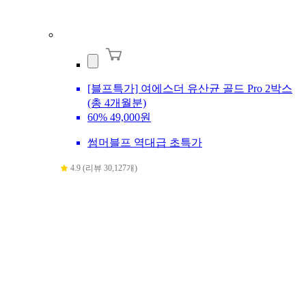
[블프특가] 여에스더 유산균 골드 Pro 2박스
(총 4개월분)
60%
49,000원
썸머블프 역대급 초특가
4.9 (리뷰 30,127개)