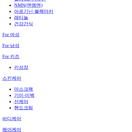
NMN(엔엠엔)
아르기닌·블랙마카
레티놀
건강간식
For 여성
For 남성
For 키즈
키성장
스킨케어
마스크팩
기미·미백
선케어
핸드크림
바디케어
헤어케어