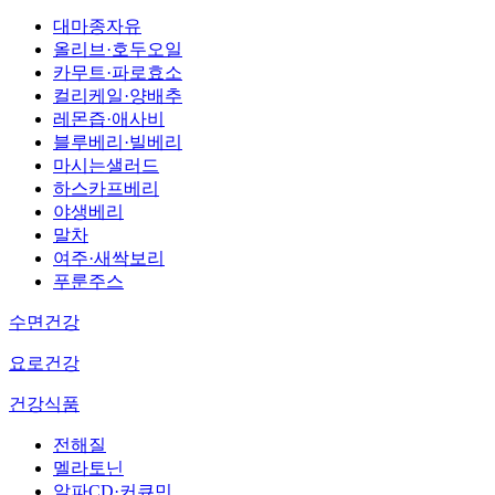
대마종자유
올리브·호두오일
카무트·파로효소
컬리케일·양배추
레몬즙·애사비
블루베리·빌베리
마시는샐러드
하스카프베리
야생베리
말차
여주·새싹보리
푸룬주스
수면건강
요로건강
건강식품
전해질
멜라토닌
알파CD·커큐민