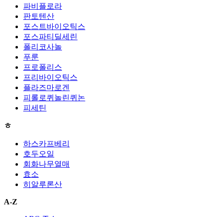
파비플로라
판토텐산
포스트바이오틱스
포스파티딜세린
폴리코사놀
푸룬
프로폴리스
프리바이오틱스
플라즈마로겐
피롤로퀴놀린퀴논
피세틴
ㅎ
하스카프베리
호두오일
회화나무열매
효소
히알루론산
A-Z