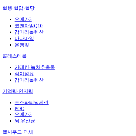
혈행·혈압·혈당
오메가3
코엔자임Q10
감마리놀렌산
바나바잎
은행잎
콜레스테롤
카테킨·녹차추출물
식이섬유
감마리놀렌산
기억력·인지력
포스파티딜세린
PQQ
오메가3
뇌 유산균
헬시푸드·과채