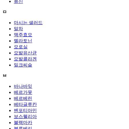
류신
ㅁ
마시는 샐러드
말차
맥주효모
멜라토닌
모로실
모발유산균
모발콜라겐
밀크씨슬
ㅂ
바나바잎
베르가못
베르베린
베타글루칸
벤포티아민
보스웰리아
블랙마카
블루베리