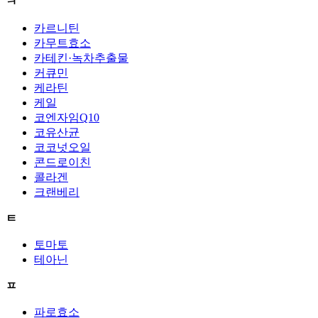
ㅋ
카르니틴
카무트효소
카테킨·녹차추출물
커큐민
케라틴
케일
코엔자임Q10
코유산균
코코넛오일
콘드로이친
콜라겐
크랜베리
ㅌ
토마토
테아닌
ㅍ
파로효소