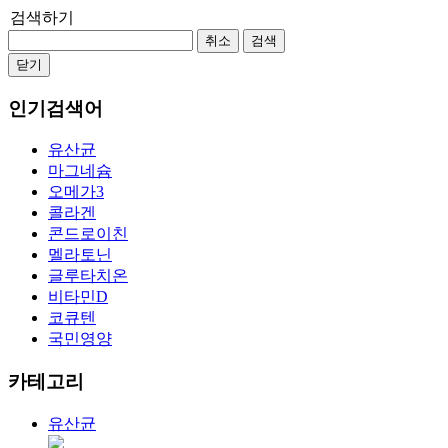
검색하기
취소
검색
닫기
인기검색어
유산균
마그네슘
오메가3
콜라겐
콘드로이친
멜라토닌
글루타치온
비타민D
코큐텐
국민영양
카테고리
유산균