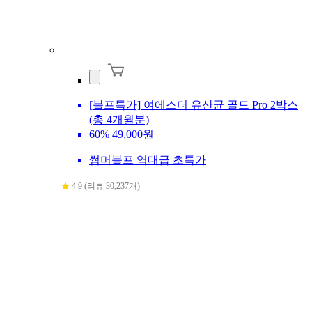
[블프특가] 여에스더 유산균 골드 Pro 2박스
(총 4개월분)
60%
49,000원
썸머블프 역대급 초특가
4.9 (리뷰 30,237개)