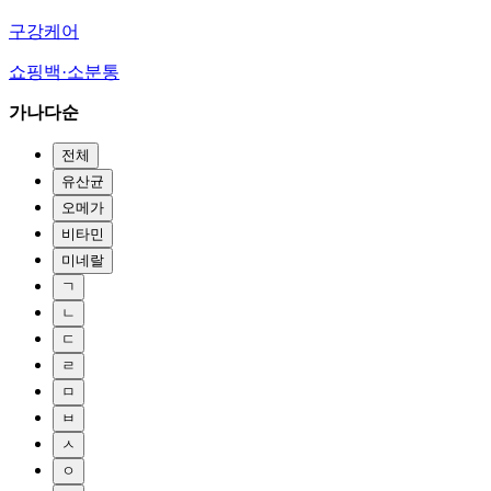
구강케어
쇼핑백·소분통
가나다순
전체
유산균
오메가
비타민
미네랄
ㄱ
ㄴ
ㄷ
ㄹ
ㅁ
ㅂ
ㅅ
ㅇ