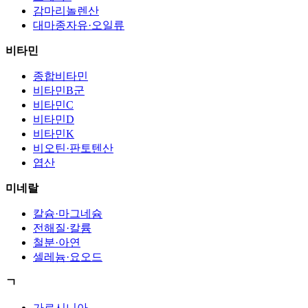
감마리놀렌산
대마종자유·오일류
비타민
종합비타민
비타민B군
비타민C
비타민D
비타민K
비오틴·판토텐산
엽산
미네랄
칼슘·마그네슘
전해질·칼륨
철분·아연
셀레늄·요오드
ㄱ
가르시니아