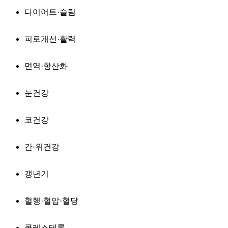
다이어트·슬림
피로개선·활력
면역·항산화
눈건강
코건강
간·위건강
갱년기
혈행·혈압·혈당
콜레스테롤