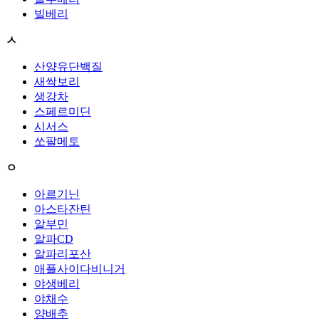
빌베리
ㅅ
산양유단백질
새싹보리
생강차
스페르미딘
시서스
쏘팔메토
ㅇ
아르기닌
아스타잔틴
알부민
알파CD
알파리포산
애플사이다비니거
야생베리
야채수
양배추