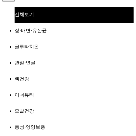
전체보기
장·배변·유산균
글루타치온
관절·연골
뼈건강
이너뷰티
모발건강
풍성·영양보충