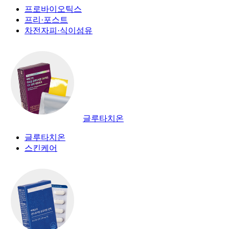
프로바이오틱스
프리·포스트
차전자피·식이섬유
글루타치온
글루타치온
스킨케어