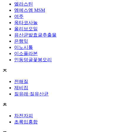
엘라스틴
엠에스엠 MSM
여주
옥타코사놀
올리브오일
유산균발효굴추출물
은행잎
이노시톨
이소플라본
인동덩굴꽃봉오리
ㅈ
전해질
제비집
질유래·질유산균
ㅊ
차전자피
초록입홍합