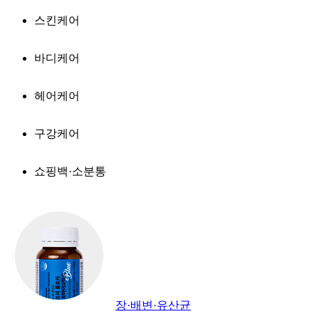
스킨케어
바디케어
헤어케어
구강케어
쇼핑백·소분통
장·배변·유산균