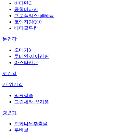
비타민C
종합비타민
프로폴리스·셀레늄
코엔자임Q10
베타글루칸
눈건강
오메가3
루테인·지아잔틴
아스타잔틴
코건강
간·위건강
밀크씨슬
그린세라·꾸지뽕
갱년기
회화나무추출물
루바브