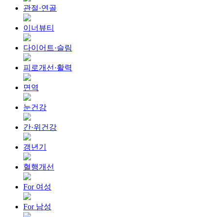
관절·연골
이너뷰티
다이어트·슬림
피로개선·활력
면역
눈건강
간·위건강
갱년기
혈행개선
For 여성
For 남성