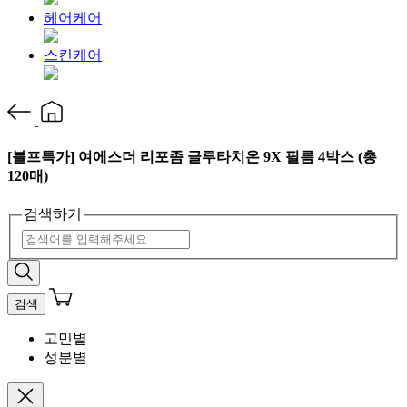
헤어케어
스킨케어
[블프특가] 여에스더 리포좀 글루타치온 9X 필름 4박스 (총
120매)
검색하기
검색
고민별
성분별