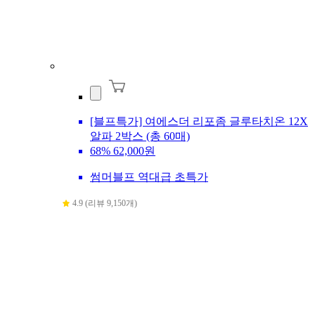
[블프특가] 여에스더 리포좀 글루타치온 12X
알파 2박스 (총 60매)
68%
62,000원
썸머블프 역대급 초특가
4.9 (리뷰 9,150개)