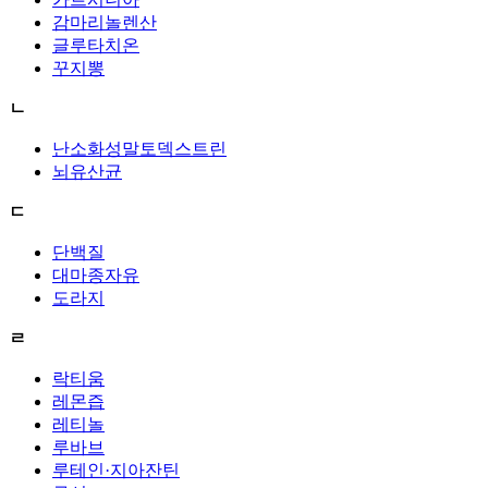
감마리놀렌산
글루타치온
꾸지뽕
ㄴ
난소화성말토덱스트린
뇌유산균
ㄷ
단백질
대마종자유
도라지
ㄹ
락티움
레몬즙
레티놀
루바브
루테인·지아잔틴