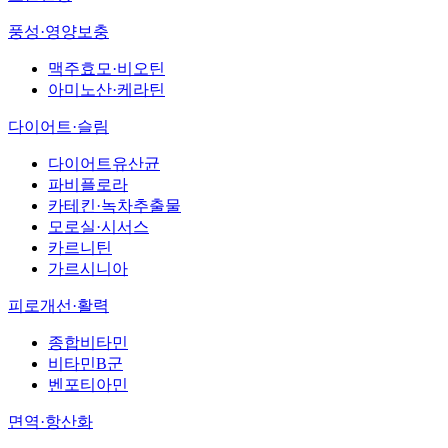
풍성·영양보충
맥주효모·비오틴
아미노산·케라틴
다이어트·슬림
다이어트유산균
파비플로라
카테킨·녹차추출물
모로실·시서스
카르니틴
가르시니아
피로개선·활력
종합비타민
비타민B군
벤포티아민
면역·항산화