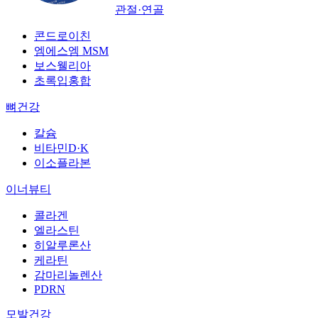
관절·연골
콘드로이친
엠에스엠 MSM
보스웰리아
초록입홍합
뼈건강
칼슘
비타민D·K
이소플라본
이너뷰티
콜라겐
엘라스틴
히알루론산
케라틴
감마리놀렌산
PDRN
모발건강