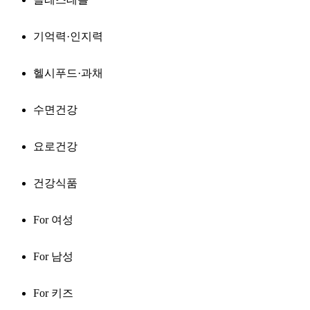
기억력·인지력
헬시푸드·과채
수면건강
요로건강
건강식품
For 여성
For 남성
For 키즈