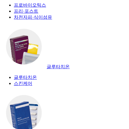
프로바이오틱스
프리·포스트
차전자피·식이섬유
글루타치온
글루타치온
스킨케어