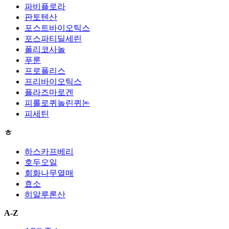
파비플로라
판토텐산
포스트바이오틱스
포스파티딜세린
폴리코사놀
푸룬
프로폴리스
프리바이오틱스
플라즈마로겐
피롤로퀴놀린퀴논
피세틴
ㅎ
하스카프베리
호두오일
회화나무열매
효소
히알루론산
A-Z