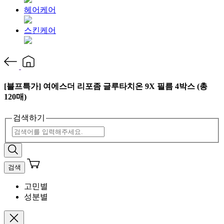
헤어케어
스킨케어
[블프특가] 여에스더 리포좀 글루타치온 9X 필름 4박스 (총
120매)
검색하기
검색
고민별
성분별