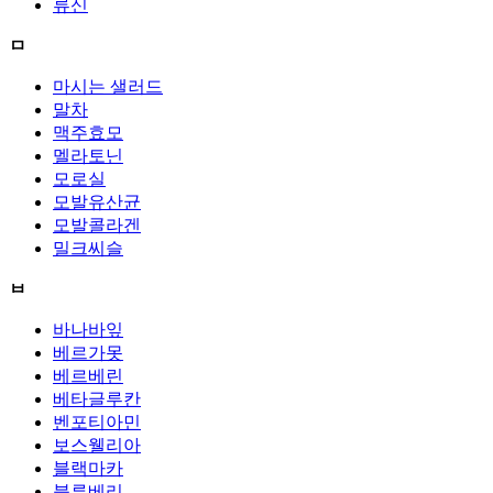
류신
ㅁ
마시는 샐러드
말차
맥주효모
멜라토닌
모로실
모발유산균
모발콜라겐
밀크씨슬
ㅂ
바나바잎
베르가못
베르베린
베타글루칸
벤포티아민
보스웰리아
블랙마카
블루베리