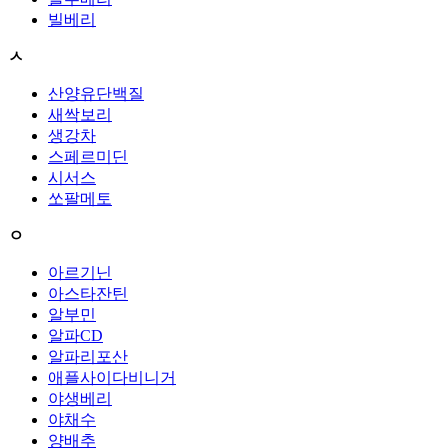
빌베리
ㅅ
산양유단백질
새싹보리
생강차
스페르미딘
시서스
쏘팔메토
ㅇ
아르기닌
아스타잔틴
알부민
알파CD
알파리포산
애플사이다비니거
야생베리
야채수
양배추