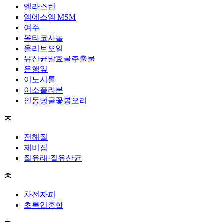
엘라스틴
엠에스엠 MSM
여주
옥타코사놀
올리브오일
유산균발효굴추출물
은행잎
이노시톨
이소플라본
인동덩굴꽃봉오리
ㅈ
전해질
제비집
질유래·질유산균
ㅊ
차전자피
초록입홍합