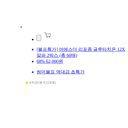
[블프특가] 여에스더 리포좀 글루타치온 12X
알파 2박스 (총 60매)
68%
62,000원
썸머블프 역대급 초특가
4.9 (리뷰 9,124개)