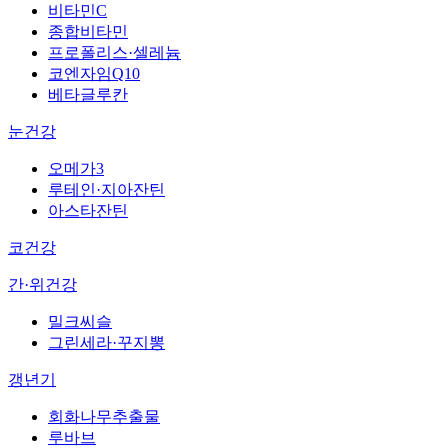
비타민C
종합비타민
프로폴리스·셀레늄
코엔자임Q10
베타글루칸
눈건강
오메가3
루테인·지아잔틴
아스타잔틴
코건강
간·위건강
밀크씨슬
그린세라·꾸지뽕
갱년기
회화나무추출물
루바브