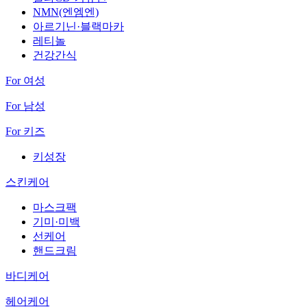
NMN(엔엠엔)
아르기닌·블랙마카
레티놀
건강간식
For 여성
For 남성
For 키즈
키성장
스킨케어
마스크팩
기미·미백
선케어
핸드크림
바디케어
헤어케어