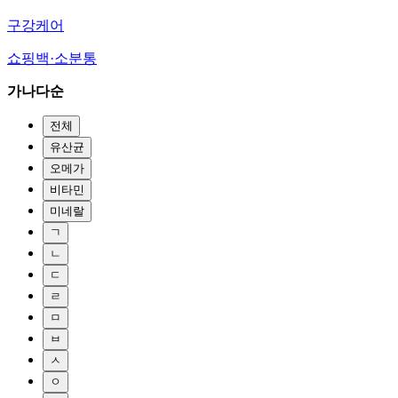
구강케어
쇼핑백·소분통
가나다순
전체
유산균
오메가
비타민
미네랄
ㄱ
ㄴ
ㄷ
ㄹ
ㅁ
ㅂ
ㅅ
ㅇ