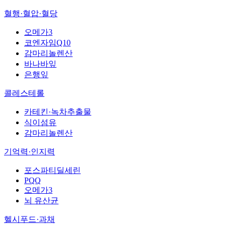
혈행·혈압·혈당
오메가3
코엔자임Q10
감마리놀렌산
바나바잎
은행잎
콜레스테롤
카테킨·녹차추출물
식이섬유
감마리놀렌산
기억력·인지력
포스파티딜세린
PQQ
오메가3
뇌 유산균
헬시푸드·과채