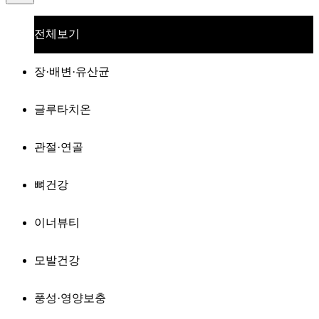
전체보기
장·배변·유산균
글루타치온
관절·연골
뼈건강
이너뷰티
모발건강
풍성·영양보충