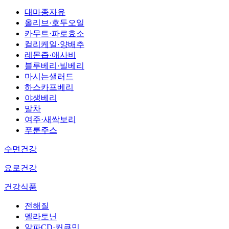
대마종자유
올리브·호두오일
카무트·파로효소
컬리케일·양배추
레몬즙·애사비
블루베리·빌베리
마시는샐러드
하스카프베리
야생베리
말차
여주·새싹보리
푸룬주스
수면건강
요로건강
건강식품
전해질
멜라토닌
알파CD·커큐민