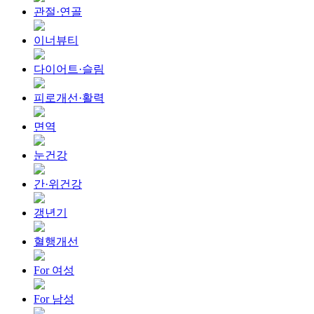
관절·연골
이너뷰티
다이어트·슬림
피로개선·활력
면역
눈건강
간·위건강
갱년기
혈행개선
For 여성
For 남성