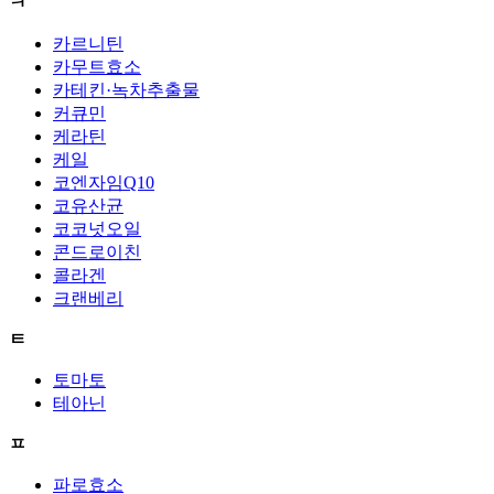
ㅋ
카르니틴
카무트효소
카테킨·녹차추출물
커큐민
케라틴
케일
코엔자임Q10
코유산균
코코넛오일
콘드로이친
콜라겐
크랜베리
ㅌ
토마토
테아닌
ㅍ
파로효소