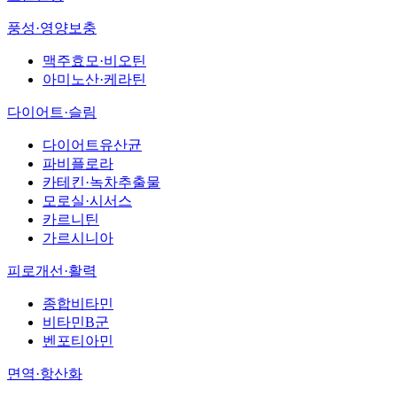
풍성·영양보충
맥주효모·비오틴
아미노산·케라틴
다이어트·슬림
다이어트유산균
파비플로라
카테킨·녹차추출물
모로실·시서스
카르니틴
가르시니아
피로개선·활력
종합비타민
비타민B군
벤포티아민
면역·항산화