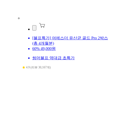
[블프특가] 여에스더 유산균 골드 Pro 2박스
(총 4개월분)
60%
49,000원
썸머블프 역대급 초특가
4.9 (리뷰 30,167개)