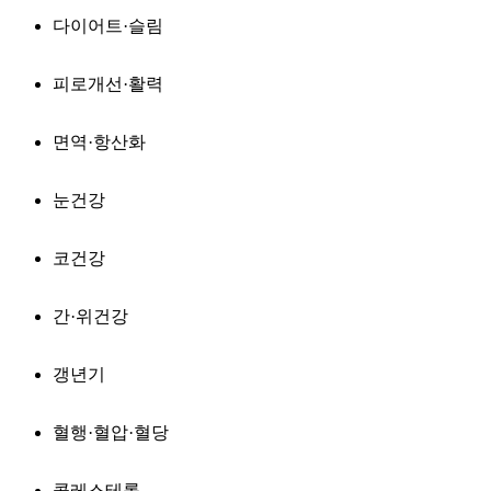
다이어트·슬림
피로개선·활력
면역·항산화
눈건강
코건강
간·위건강
갱년기
혈행·혈압·혈당
콜레스테롤