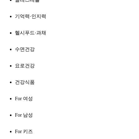
기억력·인지력
헬시푸드·과채
수면건강
요로건강
건강식품
For 여성
For 남성
For 키즈