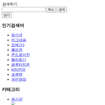
검색하기
취소
검색
닫기
인기검색어
유산균
마그네슘
오메가3
콜라겐
콘드로이친
멜라토닌
글루타치온
비타민D
코큐텐
국민영양
카테고리
유산균