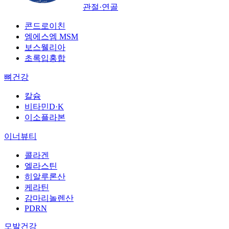
관절·연골
콘드로이친
엠에스엠 MSM
보스웰리아
초록입홍합
뼈건강
칼슘
비타민D·K
이소플라본
이너뷰티
콜라겐
엘라스틴
히알루론산
케라틴
감마리놀렌산
PDRN
모발건강