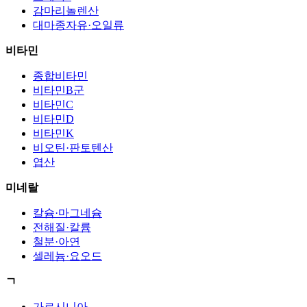
감마리놀렌산
대마종자유·오일류
비타민
종합비타민
비타민B군
비타민C
비타민D
비타민K
비오틴·판토텐산
엽산
미네랄
칼슘·마그네슘
전해질·칼륨
철분·아연
셀레늄·요오드
ㄱ
가르시니아