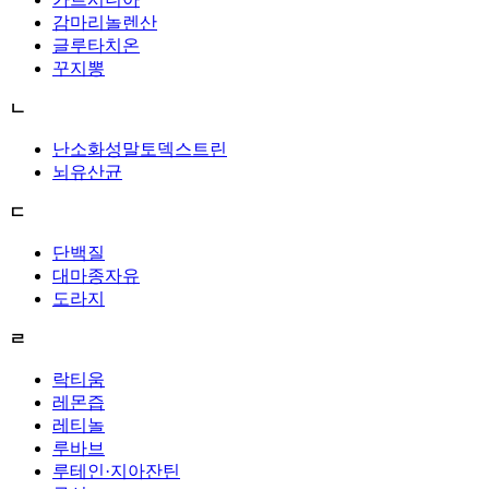
감마리놀렌산
글루타치온
꾸지뽕
ㄴ
난소화성말토덱스트린
뇌유산균
ㄷ
단백질
대마종자유
도라지
ㄹ
락티움
레몬즙
레티놀
루바브
루테인·지아잔틴