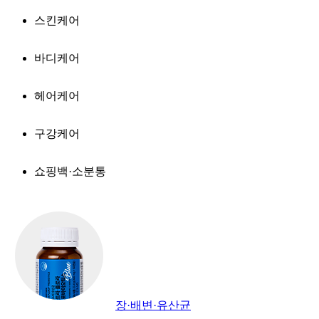
스킨케어
바디케어
헤어케어
구강케어
쇼핑백·소분통
장·배변·유산균