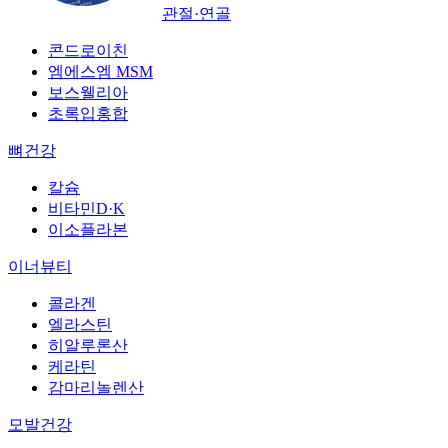
관절·연골
콘드로이친
엠에스엠 MSM
보스웰리아
초록입홍합
뼈건강
칼슘
비타민D·K
이소플라본
이너뷰티
콜라겐
엘라스틴
히알루론산
케라틴
감마리놀렌산
모발건강