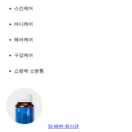
스킨케어
바디케어
헤어케어
구강케어
쇼핑백·소분통
장·배변·유산균