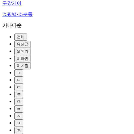
구강케어
쇼핑백·소분통
가나다순
전체
유산균
오메가
비타민
미네랄
ㄱ
ㄴ
ㄷ
ㄹ
ㅁ
ㅂ
ㅅ
ㅇ
ㅈ