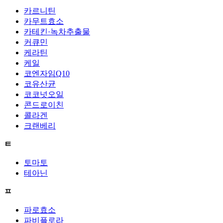
카르니틴
카무트효소
카테킨·녹차추출물
커큐민
케라틴
케일
코엔자임Q10
코유산균
코코넛오일
콘드로이친
콜라겐
크랜베리
ㅌ
토마토
테아닌
ㅍ
파로효소
파비플로라