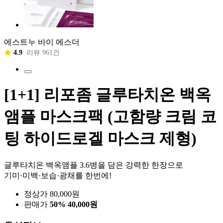
에스트누 바이 에스더
4.9
리뷰 961건
[1+1] 리포좀 글루타치온 백옥
앰플 마스크팩 (고함량 크림 코
팅 하이드로겔 마스크 제형)
글루타치온 백옥앰플 3.6병을 담은 강력한 한장으로
기미·미백·보습·광채를 한번에!
정상가 80,000원
판매가
50%
40,000원