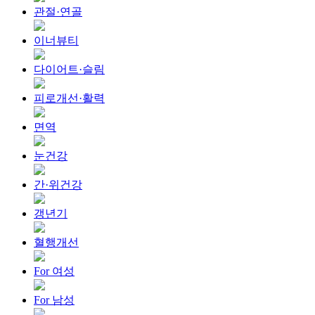
관절·연골
이너뷰티
다이어트·슬림
피로개선·활력
면역
눈건강
간·위건강
갱년기
혈행개선
For 여성
For 남성