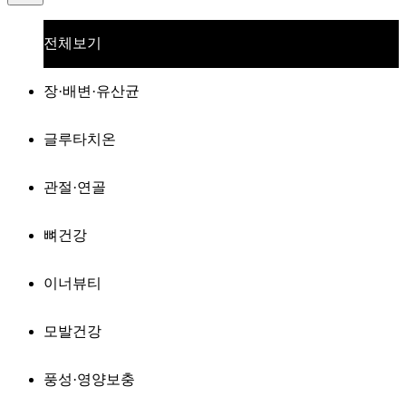
전체보기
장·배변·유산균
글루타치온
관절·연골
뼈건강
이너뷰티
모발건강
풍성·영양보충