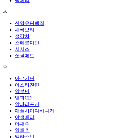
빌베리
ㅅ
산양유단백질
새싹보리
생강차
스페르미딘
시서스
쏘팔메토
ㅇ
아르기닌
아스타잔틴
알부민
알파CD
알파리포산
애플사이다비니거
야생베리
야채수
양배추
엘라스틴