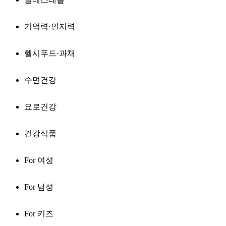
기억력·인지력
헬시푸드·과채
수면건강
요로건강
건강식품
For 여성
For 남성
For 키즈