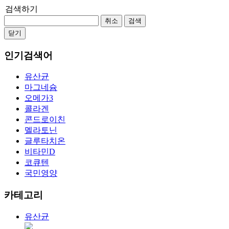
검색하기
취소
검색
닫기
인기검색어
유산균
마그네슘
오메가3
콜라겐
콘드로이친
멜라토닌
글루타치온
비타민D
코큐텐
국민영양
카테고리
유산균