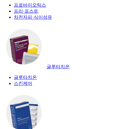
프로바이오틱스
프리·포스트
차전자피·식이섬유
글루타치온
글루타치온
스킨케어