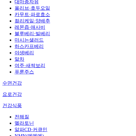
대마종자유
올리브·호두오일
카무트·파로효소
컬리케일·양배추
레몬즙·애사비
블루베리·빌베리
마시는샐러드
하스카프베리
야생베리
말차
여주·새싹보리
푸룬주스
수면건강
요로건강
건강식품
전해질
멜라토닌
알파CD·커큐민
NMN(엔엠엔)