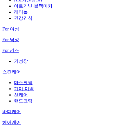
아르기닌·블랙마카
레티놀
건강간식
For 여성
For 남성
For 키즈
키성장
스킨케어
마스크팩
기미·미백
선케어
핸드크림
바디케어
헤어케어