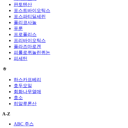
판토텐산
포스트바이오틱스
포스파티딜세린
폴리코사놀
푸룬
프로폴리스
프리바이오틱스
플라즈마로겐
피롤로퀴놀린퀴논
피세틴
ㅎ
하스카프베리
호두오일
회화나무열매
효소
히알루론산
A-Z
ABC 주스