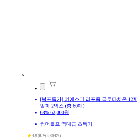
[블프특가] 여에스더 리포좀 글루타치온 12X
알파 2박스 (총 60매)
68%
62,000원
썸머블프 역대급 초특가
4.9 (리뷰 9,084개)