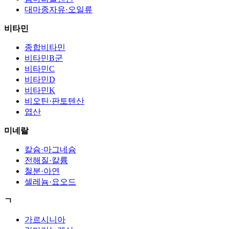
대마종자유·오일류
비타민
종합비타민
비타민B군
비타민C
비타민D
비타민K
비오틴·판토텐산
엽산
미네랄
칼슘·마그네슘
전해질·칼륨
철분·아연
셀레늄·요오드
ㄱ
가르시니아