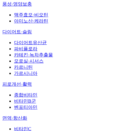
풍성·영양보충
맥주효모·비오틴
아미노산·케라틴
다이어트·슬림
다이어트유산균
파비플로라
카테킨·녹차추출물
모로실·시서스
카르니틴
가르시니아
피로개선·활력
종합비타민
비타민B군
벤포티아민
면역·항산화
비타민C