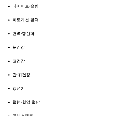
다이어트·슬림
피로개선·활력
면역·항산화
눈건강
코건강
간·위건강
갱년기
혈행·혈압·혈당
콜레스테롤