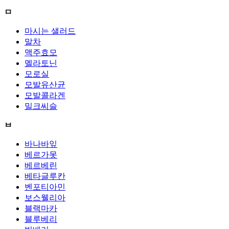
ㅁ
마시는 샐러드
말차
맥주효모
멜라토닌
모로실
모발유산균
모발콜라겐
밀크씨슬
ㅂ
바나바잎
베르가못
베르베린
베타글루칸
벤포티아민
보스웰리아
블랙마카
블루베리