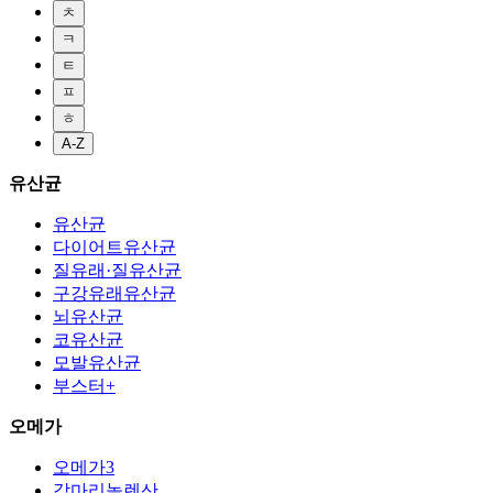
ㅊ
ㅋ
ㅌ
ㅍ
ㅎ
A-Z
유산균
유산균
다이어트유산균
질유래·질유산균
구강유래유산균
뇌유산균
코유산균
모발유산균
부스터+
오메가
오메가3
감마리놀렌산