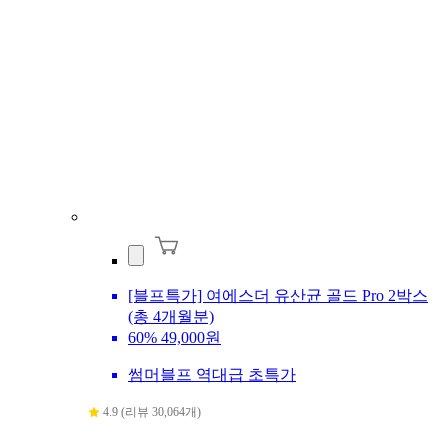
[블프특가] 여에스더 유산균 골드 Pro 2박스
(총 4개월분)
60%
49,000원
썸머블프 역대급 초특가
4.9 (리뷰 30,064개)