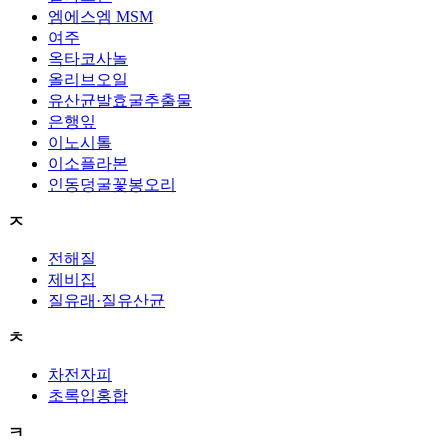
엠에스엠 MSM
여주
옥타코사놀
올리브오일
유산균발효굴추출물
은행잎
이노시톨
이소플라본
인동덩굴꽃봉오리
ㅈ
전해질
제비집
질유래·질유산균
ㅊ
차전자피
초록입홍합
ㅋ