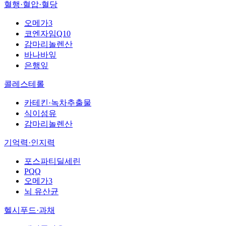
혈행·혈압·혈당
오메가3
코엔자임Q10
감마리놀렌산
바나바잎
은행잎
콜레스테롤
카테킨·녹차추출물
식이섬유
감마리놀렌산
기억력·인지력
포스파티딜세린
PQQ
오메가3
뇌 유산균
헬시푸드·과채