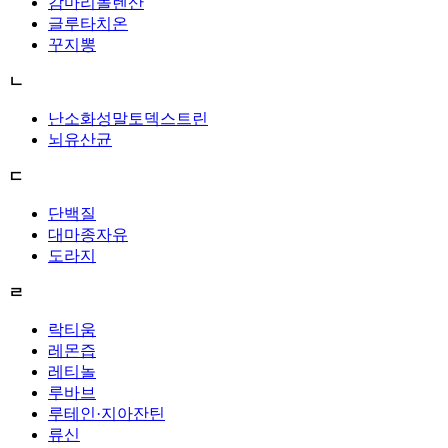
감마리놀렌산
글루타치온
꾸지뽕
ㄴ
난소화성말토덱스트린
뇌유산균
ㄷ
단백질
대마종자유
도라지
ㄹ
락티움
레몬즙
레티놀
루바브
루테인·지아잔틴
류신