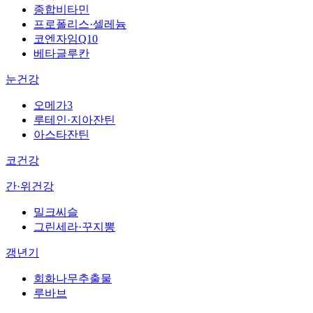
종합비타민
프로폴리스·셀레늄
코엔자임Q10
베타글루칸
눈건강
오메가3
루테인·지아잔틴
아스타잔틴
코건강
간·위건강
밀크씨슬
그린세라·꾸지뽕
갱년기
회화나무추출물
루바브