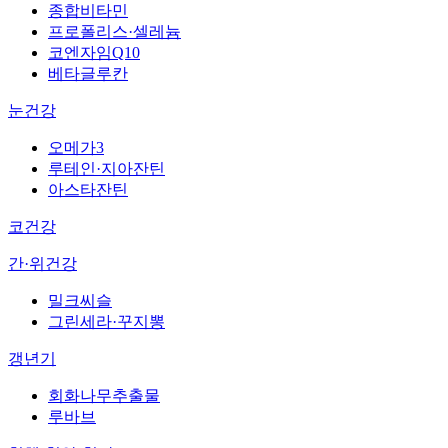
종합비타민
프로폴리스·셀레늄
코엔자임Q10
베타글루칸
눈건강
오메가3
루테인·지아잔틴
아스타잔틴
코건강
간·위건강
밀크씨슬
그린세라·꾸지뽕
갱년기
회화나무추출물
루바브