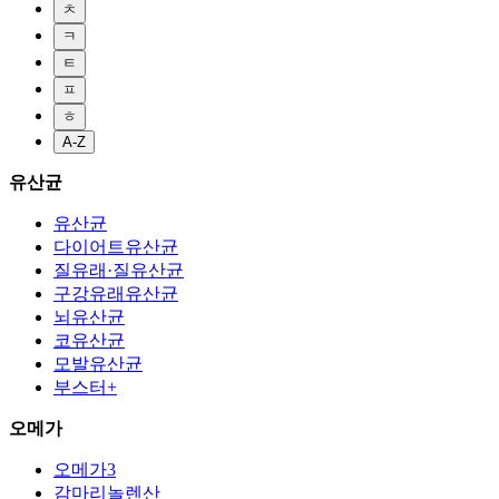
ㅊ
ㅋ
ㅌ
ㅍ
ㅎ
A-Z
유산균
유산균
다이어트유산균
질유래·질유산균
구강유래유산균
뇌유산균
코유산균
모발유산균
부스터+
오메가
오메가3
감마리놀렌산