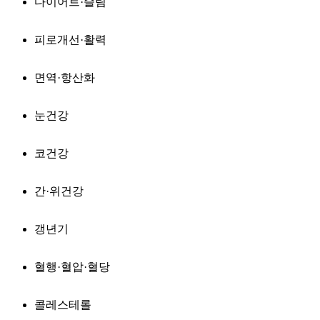
다이어트·슬림
피로개선·활력
면역·항산화
눈건강
코건강
간·위건강
갱년기
혈행·혈압·혈당
콜레스테롤