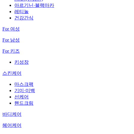
아르기닌·블랙마카
레티놀
건강간식
For 여성
For 남성
For 키즈
키성장
스킨케어
마스크팩
기미·미백
선케어
핸드크림
바디케어
헤어케어