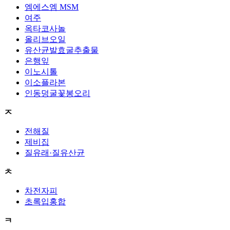
엠에스엠 MSM
여주
옥타코사놀
올리브오일
유산균발효굴추출물
은행잎
이노시톨
이소플라본
인동덩굴꽃봉오리
ㅈ
전해질
제비집
질유래·질유산균
ㅊ
차전자피
초록입홍합
ㅋ