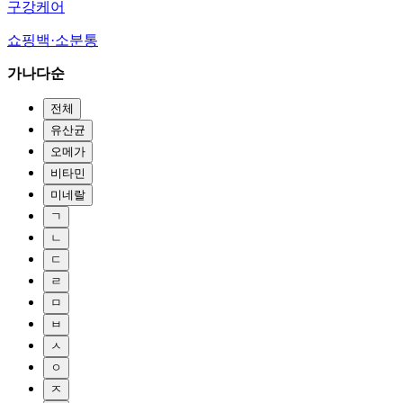
구강케어
쇼핑백·소분통
가나다순
전체
유산균
오메가
비타민
미네랄
ㄱ
ㄴ
ㄷ
ㄹ
ㅁ
ㅂ
ㅅ
ㅇ
ㅈ