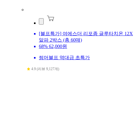
[블프특가] 여에스더 리포좀 글루타치온 12X
알파 2박스 (총 60매)
68%
62,000원
썸머블프 역대급 초특가
4.9 (리뷰 9,127개)