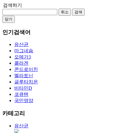
검색하기
취소
검색
닫기
인기검색어
유산균
마그네슘
오메가3
콜라겐
콘드로이친
멜라토닌
글루타치온
비타민D
코큐텐
국민영양
카테고리
유산균