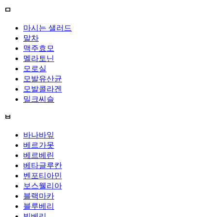
ㅁ
마시는 샐러드
말차
맥주효모
멜라토닌
모로실
모발유산균
모발콜라겐
밀크씨슬
ㅂ
바나바잎
베르가못
베르베린
베타글루칸
벤포티아민
보스웰리아
블랙마카
블루베리
빌베리