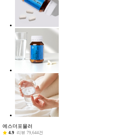
에스더포뮬러
4.9
리뷰 79,644건