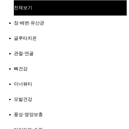
전체보기
장·배변·유산균
글루타치온
관절·연골
뼈건강
이너뷰티
모발건강
풍성·영양보충