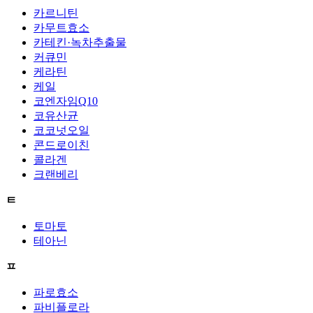
카르니틴
카무트효소
카테킨·녹차추출물
커큐민
케라틴
케일
코엔자임Q10
코유산균
코코넛오일
콘드로이친
콜라겐
크랜베리
ㅌ
토마토
테아닌
ㅍ
파로효소
파비플로라