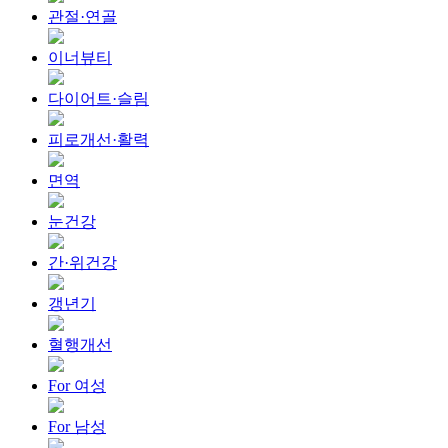
관절·연골
이너뷰티
다이어트·슬림
피로개선·활력
면역
눈건강
간·위건강
갱년기
혈행개선
For 여성
For 남성