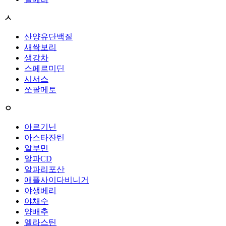
ㅅ
산양유단백질
새싹보리
생강차
스페르미딘
시서스
쏘팔메토
ㅇ
아르기닌
아스타잔틴
알부민
알파CD
알파리포산
애플사이다비니거
야생베리
야채수
양배추
엘라스틴