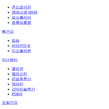
콘드로이친
엠에스엠 MSM
보스웰리아
초록입홍합
뼈건강
칼슘
비타민D·K
이소플라본
이너뷰티
콜라겐
엘라스틴
히알루론산
케라틴
감마리놀렌산
PDRN
모발건강