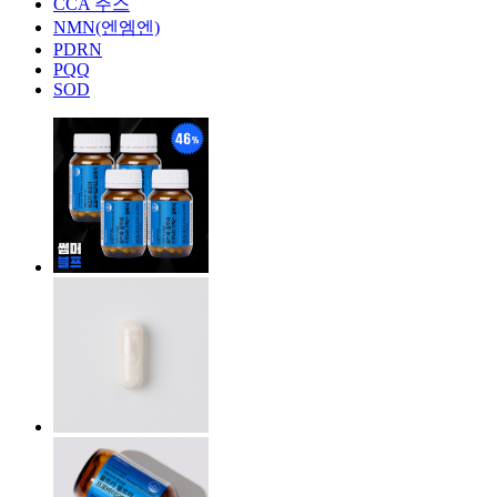
CCA 주스
NMN(엔엠엔)
PDRN
PQQ
SOD