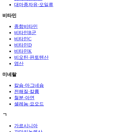
대마종자유·오일류
비타민
종합비타민
비타민B군
비타민C
비타민D
비타민K
비오틴·판토텐산
엽산
미네랄
칼슘·마그네슘
전해질·칼륨
철분·아연
셀레늄·요오드
ㄱ
가르시니아
감마리놀렌산