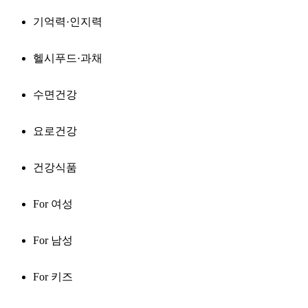
기억력·인지력
헬시푸드·과채
수면건강
요로건강
건강식품
For 여성
For 남성
For 키즈