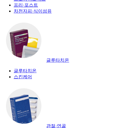
프리·포스트
차전자피·식이섬유
글루타치온
글루타치온
스킨케어
관절·연골