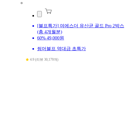
[블프특가] 여에스더 유산균 골드 Pro 2박스
(총 4개월분)
60%
49,000원
썸머블프 역대급 초특가
4.9 (리뷰 30,179개)