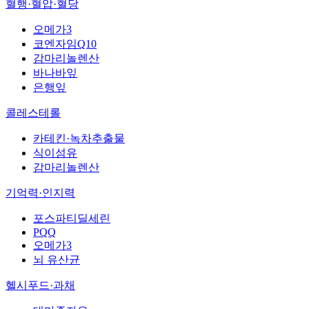
혈행·혈압·혈당
오메가3
코엔자임Q10
감마리놀렌산
바나바잎
은행잎
콜레스테롤
카테킨·녹차추출물
식이섬유
감마리놀렌산
기억력·인지력
포스파티딜세린
PQQ
오메가3
뇌 유산균
헬시푸드·과채