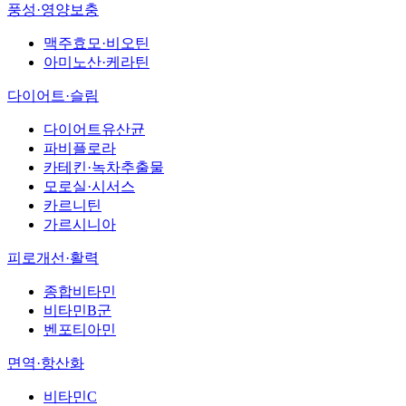
풍성·영양보충
맥주효모·비오틴
아미노산·케라틴
다이어트·슬림
다이어트유산균
파비플로라
카테킨·녹차추출물
모로실·시서스
카르니틴
가르시니아
피로개선·활력
종합비타민
비타민B군
벤포티아민
면역·항산화
비타민C