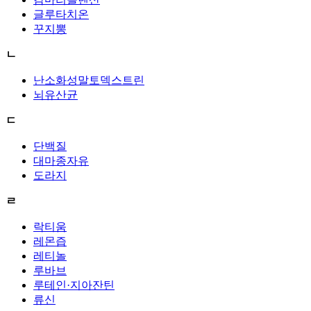
글루타치온
꾸지뽕
ㄴ
난소화성말토덱스트린
뇌유산균
ㄷ
단백질
대마종자유
도라지
ㄹ
락티움
레몬즙
레티놀
루바브
루테인·지아잔틴
류신