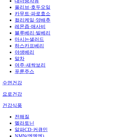
대마종자유
올리브·호두오일
카무트·파로효소
컬리케일·양배추
레몬즙·애사비
블루베리·빌베리
마시는샐러드
하스카프베리
야생베리
말차
여주·새싹보리
푸룬주스
수면건강
요로건강
건강식품
전해질
멜라토닌
알파CD·커큐민
NMN(엔엠엔)