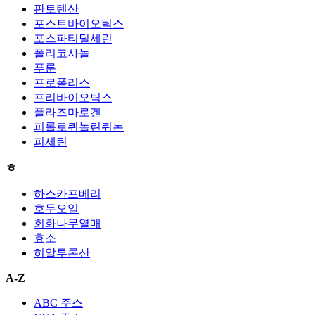
판토텐산
포스트바이오틱스
포스파티딜세린
폴리코사놀
푸룬
프로폴리스
프리바이오틱스
플라즈마로겐
피롤로퀴놀린퀴논
피세틴
ㅎ
하스카프베리
호두오일
회화나무열매
효소
히알루론산
A-Z
ABC 주스