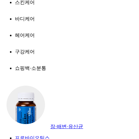
스킨케어
바디케어
헤어케어
구강케어
쇼핑백·소분통
장·배변·유산균
프로바이오틱스