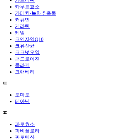
카르니틴
카무트효소
카테킨·녹차추출물
커큐민
케라틴
케일
코엔자임Q10
코유산균
코코넛오일
콘드로이친
콜라겐
크랜베리
ㅌ
토마토
테아닌
ㅍ
파로효소
파비플로라
판토텐산