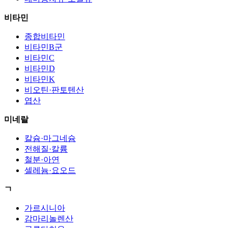
비타민
종합비타민
비타민B군
비타민C
비타민D
비타민K
비오틴·판토텐산
엽산
미네랄
칼슘·마그네슘
전해질·칼륨
철분·아연
셀레늄·요오드
ㄱ
가르시니아
감마리놀렌산