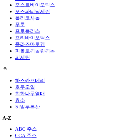
포스트바이오틱스
포스파티딜세린
폴리코사놀
푸룬
프로폴리스
프리바이오틱스
플라즈마로겐
피롤로퀴놀린퀴논
피세틴
ㅎ
하스카프베리
호두오일
회화나무열매
효소
히알루론산
A-Z
ABC 주스
CCA 주스