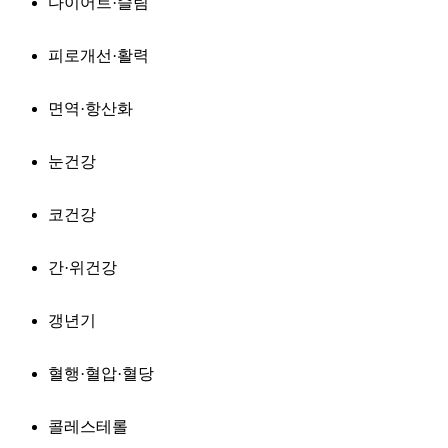
다이어트·슬림
피로개선·활력
면역·항산화
눈건강
코건강
간·위건강
갱년기
혈행·혈압·혈당
콜레스테롤