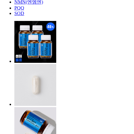
NMN(엔엠엔)
PQQ
SOD