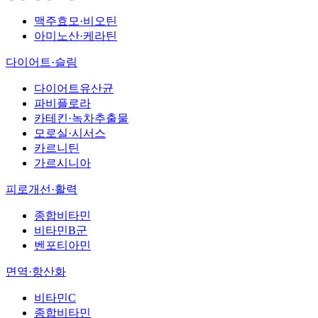
맥주효모·비오틴
아미노산·케라틴
다이어트·슬림
다이어트유산균
파비플로라
카테킨·녹차추출물
모로실·시서스
카르니틴
가르시니아
피로개선·활력
종합비타민
비타민B군
벤포티아민
면역·항산화
비타민C
종합비타민