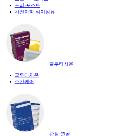
프리·포스트
차전자피·식이섬유
글루타치온
글루타치온
스킨케어
관절·연골