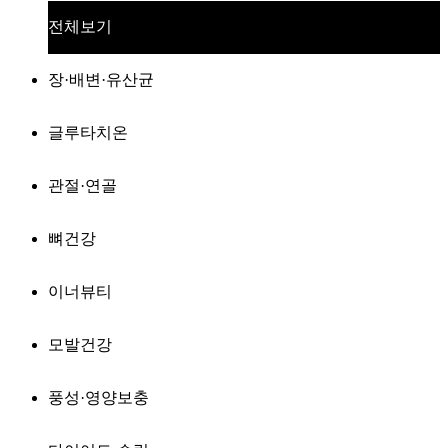
전체보기
장·배변·유산균
글루타치온
관절·연골
뼈건강
이너뷰티
모발건강
풍성·영양보충