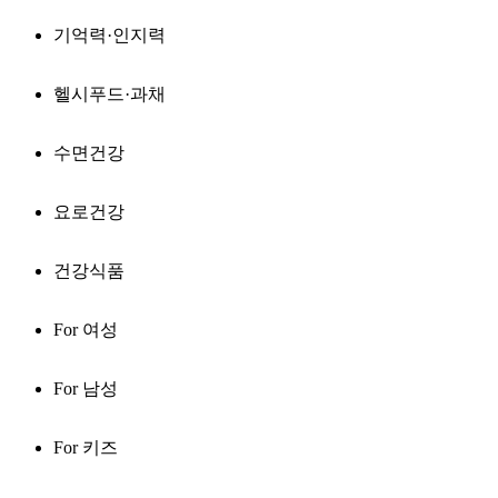
기억력·인지력
헬시푸드·과채
수면건강
요로건강
건강식품
For 여성
For 남성
For 키즈