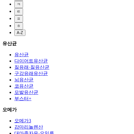
ㅋ
ㅌ
ㅍ
ㅎ
A-Z
유산균
유산균
다이어트유산균
질유래·질유산균
구강유래유산균
뇌유산균
코유산균
모발유산균
부스터+
오메가
오메가3
감마리놀렌산
대마종자유·오일류