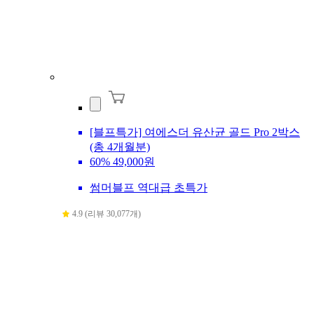
[블프특가] 여에스더 유산균 골드 Pro 2박스
(총 4개월분)
60%
49,000원
썸머블프 역대급 초특가
4.9 (리뷰 30,077개)