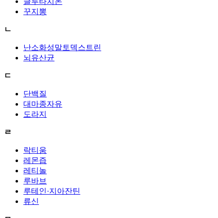
글루타치온
꾸지뽕
ㄴ
난소화성말토덱스트린
뇌유산균
ㄷ
단백질
대마종자유
도라지
ㄹ
락티움
레몬즙
레티놀
루바브
루테인·지아잔틴
류신