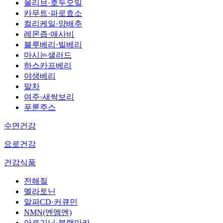
올리브·호두오일
카무트·파로효소
컬리케일·양배추
레몬즙·애사비
블루베리·빌베리
마시는샐러드
하스카프베리
야생베리
말차
여주·새싹보리
푸룬주스
수면건강
요로건강
건강식품
전해질
멜라토닌
알파CD·커큐민
NMN(엔엠엔)
아르기닌·블랙마카