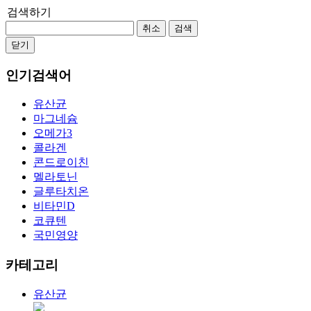
검색하기
취소
검색
닫기
인기검색어
유산균
마그네슘
오메가3
콜라겐
콘드로이친
멜라토닌
글루타치온
비타민D
코큐텐
국민영양
카테고리
유산균