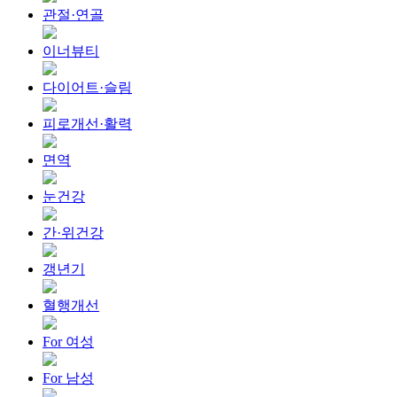
관절·연골
이너뷰티
다이어트·슬림
피로개선·활력
면역
눈건강
간·위건강
갱년기
혈행개선
For 여성
For 남성