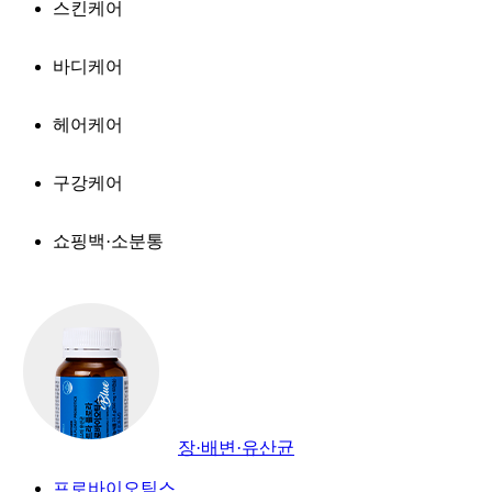
스킨케어
바디케어
헤어케어
구강케어
쇼핑백·소분통
장·배변·유산균
프로바이오틱스