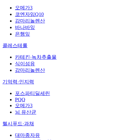
오메가3
코엔자임Q10
감마리놀렌산
바나바잎
은행잎
콜레스테롤
카테킨·녹차추출물
식이섬유
감마리놀렌산
기억력·인지력
포스파티딜세린
PQQ
오메가3
뇌 유산균
헬시푸드·과채
대마종자유