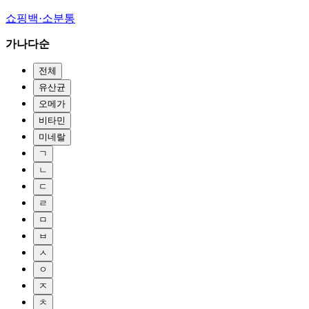
쇼핑백·소분통
가나다순
전체
유산균
오메가
비타민
미네랄
ㄱ
ㄴ
ㄷ
ㄹ
ㅁ
ㅂ
ㅅ
ㅇ
ㅈ
ㅊ