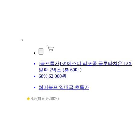
[블프특가] 여에스더 리포좀 글루타치온 12X
알파 2박스 (총 60매)
68%
62,000원
썸머블프 역대급 초특가
4.9 (리뷰 9,088개)