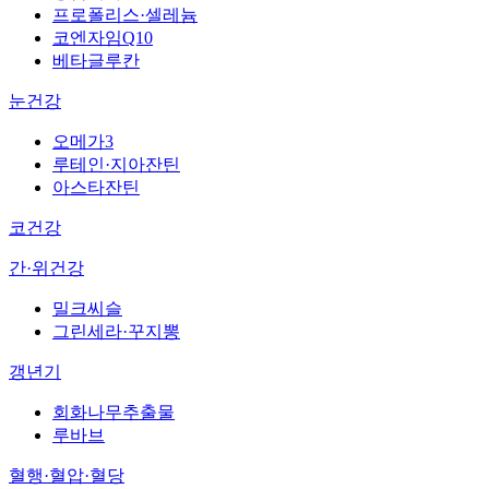
프로폴리스·셀레늄
코엔자임Q10
베타글루칸
눈건강
오메가3
루테인·지아잔틴
아스타잔틴
코건강
간·위건강
밀크씨슬
그린세라·꾸지뽕
갱년기
회화나무추출물
루바브
혈행·혈압·혈당