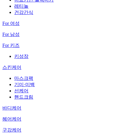
레티놀
건강간식
For 여성
For 남성
For 키즈
키성장
스킨케어
마스크팩
기미·미백
선케어
핸드크림
바디케어
헤어케어
구강케어