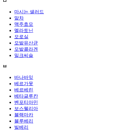
ㅁ
마시는 샐러드
말차
맥주효모
멜라토닌
모로실
모발유산균
모발콜라겐
밀크씨슬
ㅂ
바나바잎
베르가못
베르베린
베타글루칸
벤포티아민
보스웰리아
블랙마카
블루베리
빌베리