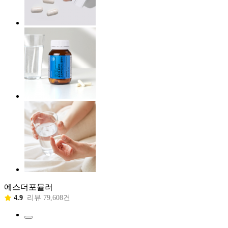
에스더포뮬러
4.9
리뷰 79,608건