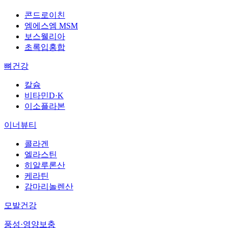
콘드로이친
엠에스엠 MSM
보스웰리아
초록입홍합
뼈건강
칼슘
비타민D·K
이소플라본
이너뷰티
콜라겐
엘라스틴
히알루론산
케라틴
감마리놀렌산
모발건강
풍성·영양보충