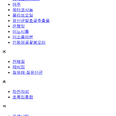
여주
옥타코사놀
올리브오일
유산균발효굴추출물
은행잎
이노시톨
이소플라본
인동덩굴꽃봉오리
ㅈ
전해질
제비집
질유래·질유산균
ㅊ
차전자피
초록입홍합
ㅋ