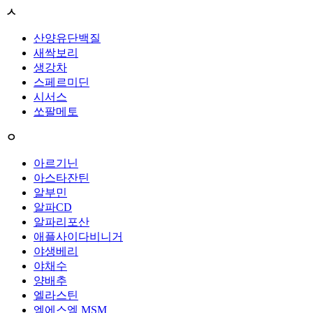
ㅅ
산양유단백질
새싹보리
생강차
스페르미딘
시서스
쏘팔메토
ㅇ
아르기닌
아스타잔틴
알부민
알파CD
알파리포산
애플사이다비니거
야생베리
야채수
양배추
엘라스틴
엠에스엠 MSM