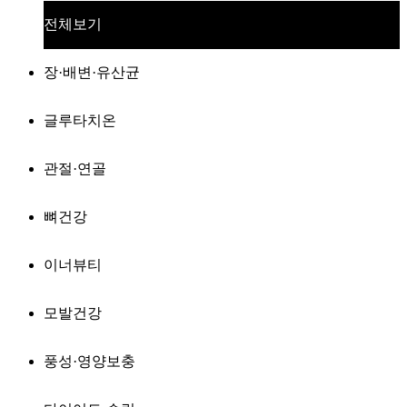
전체보기
장·배변·유산균
글루타치온
관절·연골
뼈건강
이너뷰티
모발건강
풍성·영양보충