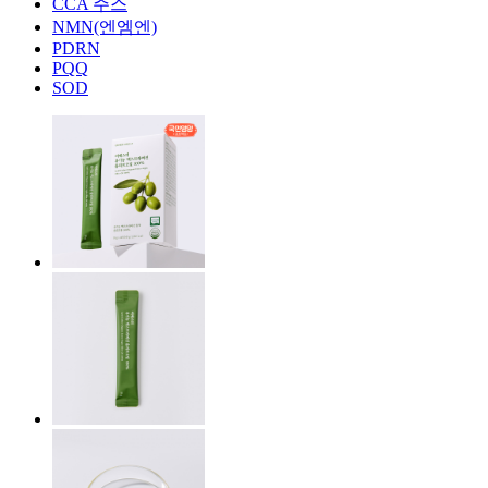
CCA 주스
NMN(엔엠엔)
PDRN
PQQ
SOD