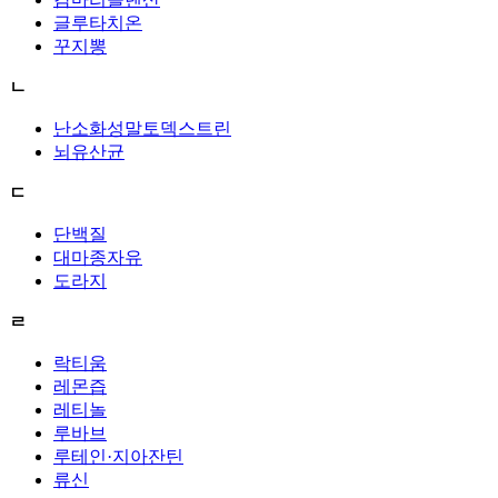
글루타치온
꾸지뽕
ㄴ
난소화성말토덱스트린
뇌유산균
ㄷ
단백질
대마종자유
도라지
ㄹ
락티움
레몬즙
레티놀
루바브
루테인·지아잔틴
류신