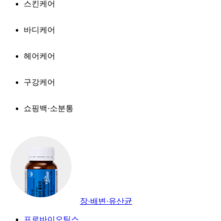
스킨케어
바디케어
헤어케어
구강케어
쇼핑백·소분통
장·배변·유산균
프로바이오틱스