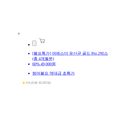
[블프특가] 여에스더 유산균 골드 Pro 2박스
(총 4개월분)
60%
49,000원
썸머블프 역대급 초특가
4.9 (리뷰 30,185개)