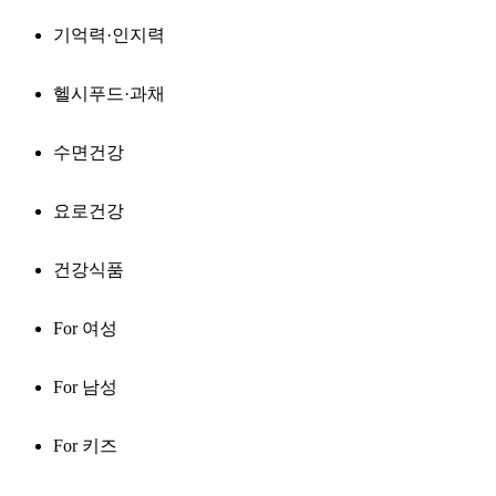
기억력·인지력
헬시푸드·과채
수면건강
요로건강
건강식품
For 여성
For 남성
For 키즈