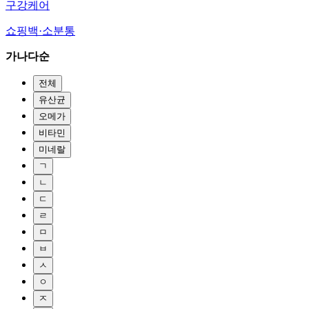
구강케어
쇼핑백·소분통
가나다순
전체
유산균
오메가
비타민
미네랄
ㄱ
ㄴ
ㄷ
ㄹ
ㅁ
ㅂ
ㅅ
ㅇ
ㅈ