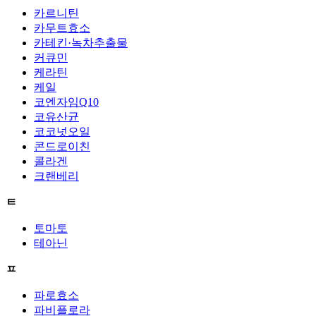
카르니틴
카무트효소
카테킨·녹차추출물
커큐민
케라틴
케일
코엔자임Q10
코유산균
코코넛오일
콘드로이친
콜라겐
크랜베리
ㅌ
토마토
테아닌
ㅍ
파로효소
파비플로라