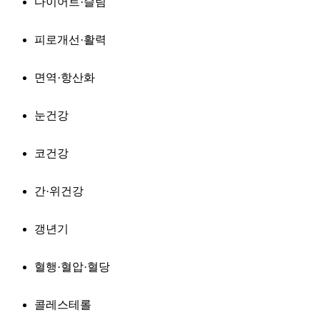
다이어트·슬림
피로개선·활력
면역·항산화
눈건강
코건강
간·위건강
갱년기
혈행·혈압·혈당
콜레스테롤