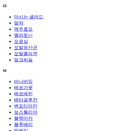
ㅁ
마시는 샐러드
말차
맥주효모
멜라토닌
모로실
모발유산균
모발콜라겐
밀크씨슬
ㅂ
바나바잎
베르가못
베르베린
베타글루칸
벤포티아민
보스웰리아
블랙마카
블루베리
빌베리