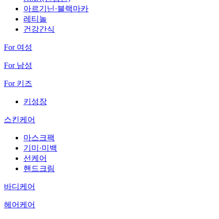
아르기닌·블랙마카
레티놀
건강간식
For 여성
For 남성
For 키즈
키성장
스킨케어
마스크팩
기미·미백
선케어
핸드크림
바디케어
헤어케어