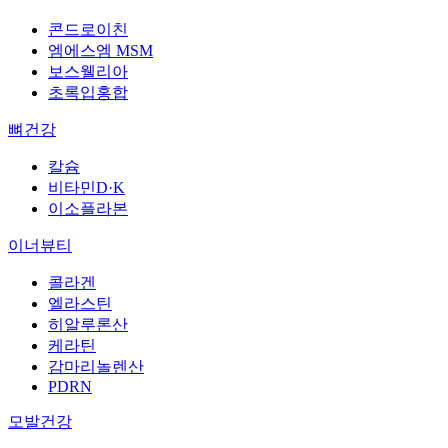
콘드로이친
엠에스엠 MSM
보스웰리아
초록입홍합
뼈건강
칼슘
비타민D·K
이소플라본
이너뷰티
콜라겐
엘라스틴
히알루론산
케라틴
감마리놀렌산
PDRN
모발건강