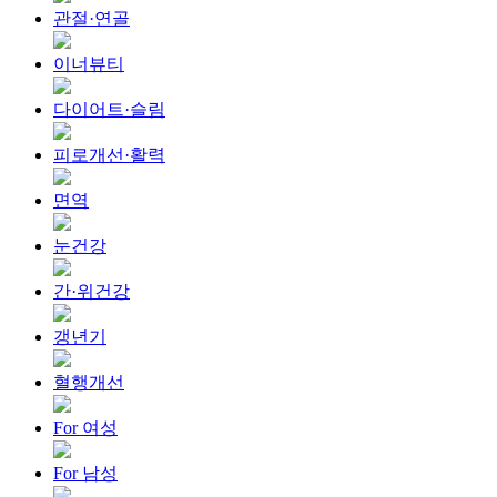
관절·연골
이너뷰티
다이어트·슬림
피로개선·활력
면역
눈건강
간·위건강
갱년기
혈행개선
For 여성
For 남성