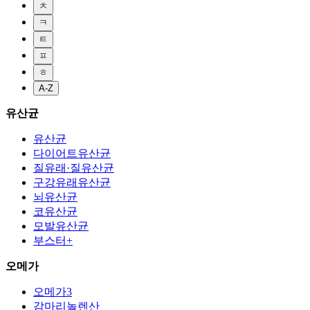
ㅊ
ㅋ
ㅌ
ㅍ
ㅎ
A-Z
유산균
유산균
다이어트유산균
질유래·질유산균
구강유래유산균
뇌유산균
코유산균
모발유산균
부스터+
오메가
오메가3
감마리놀렌산