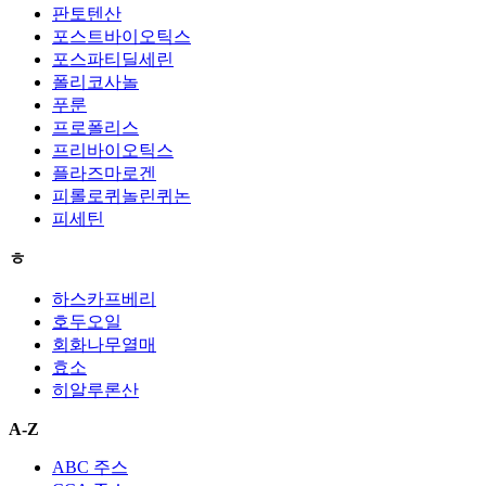
판토텐산
포스트바이오틱스
포스파티딜세린
폴리코사놀
푸룬
프로폴리스
프리바이오틱스
플라즈마로겐
피롤로퀴놀린퀴논
피세틴
ㅎ
하스카프베리
호두오일
회화나무열매
효소
히알루론산
A-Z
ABC 주스