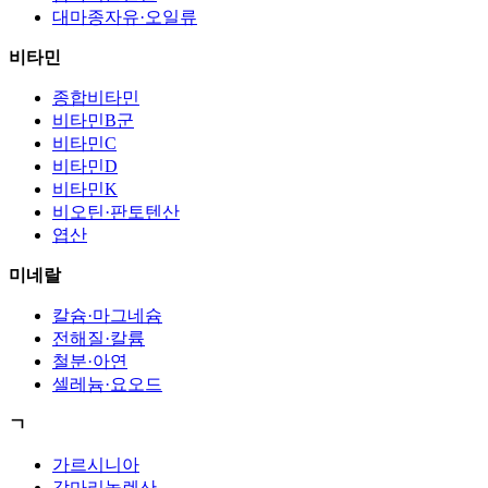
대마종자유·오일류
비타민
종합비타민
비타민B군
비타민C
비타민D
비타민K
비오틴·판토텐산
엽산
미네랄
칼슘·마그네슘
전해질·칼륨
철분·아연
셀레늄·요오드
ㄱ
가르시니아
감마리놀렌산