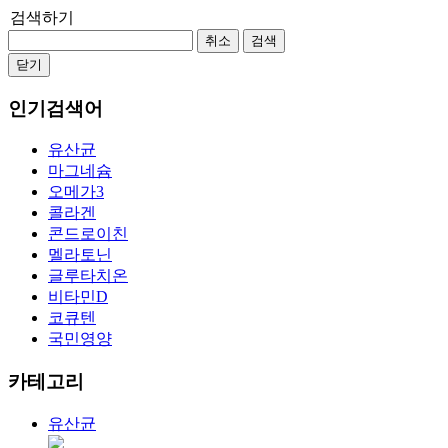
검색하기
취소
검색
닫기
인기검색어
유산균
마그네슘
오메가3
콜라겐
콘드로이친
멜라토닌
글루타치온
비타민D
코큐텐
국민영양
카테고리
유산균