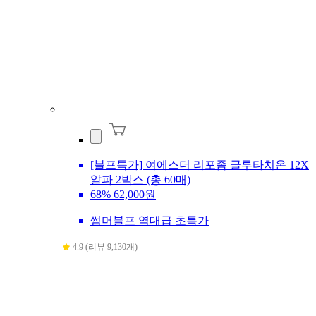
[블프특가] 여에스더 리포좀 글루타치온 12X
알파 2박스 (총 60매)
68%
62,000원
썸머블프 역대급 초특가
4.9 (리뷰 9,130개)