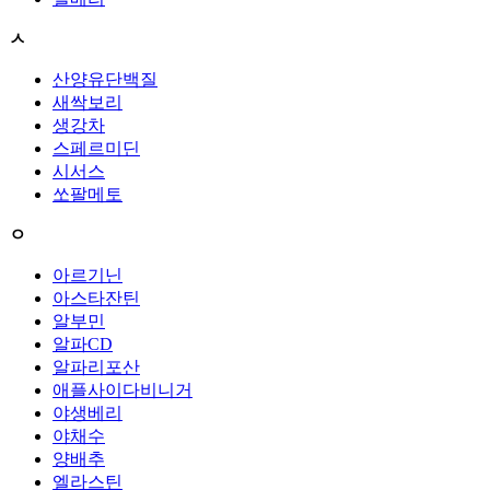
ㅅ
산양유단백질
새싹보리
생강차
스페르미딘
시서스
쏘팔메토
ㅇ
아르기닌
아스타잔틴
알부민
알파CD
알파리포산
애플사이다비니거
야생베리
야채수
양배추
엘라스틴