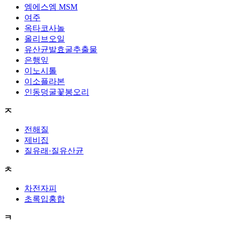
엠에스엠 MSM
여주
옥타코사놀
올리브오일
유산균발효굴추출물
은행잎
이노시톨
이소플라본
인동덩굴꽃봉오리
ㅈ
전해질
제비집
질유래·질유산균
ㅊ
차전자피
초록입홍합
ㅋ