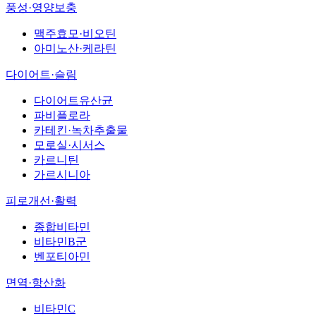
풍성·영양보충
맥주효모·비오틴
아미노산·케라틴
다이어트·슬림
다이어트유산균
파비플로라
카테킨·녹차추출물
모로실·시서스
카르니틴
가르시니아
피로개선·활력
종합비타민
비타민B군
벤포티아민
면역·항산화
비타민C