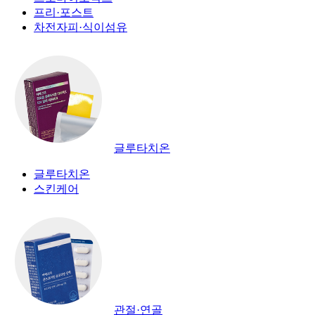
프리·포스트
차전자피·식이섬유
글루타치온
글루타치온
스킨케어
관절·연골