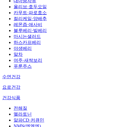
대마종자유
올리브·호두오일
카무트·파로효소
컬리케일·양배추
레몬즙·애사비
블루베리·빌베리
마시는샐러드
하스카프베리
야생베리
말차
여주·새싹보리
푸룬주스
수면건강
요로건강
건강식품
전해질
멜라토닌
알파CD·커큐민
NMN(엔엠엔)