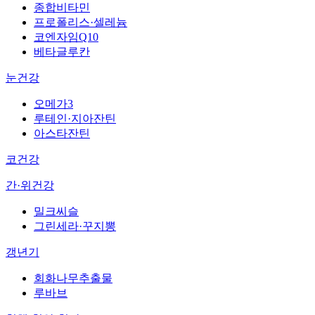
종합비타민
프로폴리스·셀레늄
코엔자임Q10
베타글루칸
눈건강
오메가3
루테인·지아잔틴
아스타잔틴
코건강
간·위건강
밀크씨슬
그린세라·꾸지뽕
갱년기
회화나무추출물
루바브