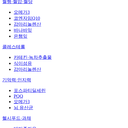
혈행·혈압·혈당
오메가3
코엔자임Q10
감마리놀렌산
바나바잎
은행잎
콜레스테롤
카테킨·녹차추출물
식이섬유
감마리놀렌산
기억력·인지력
포스파티딜세린
PQQ
오메가3
뇌 유산균
헬시푸드·과채