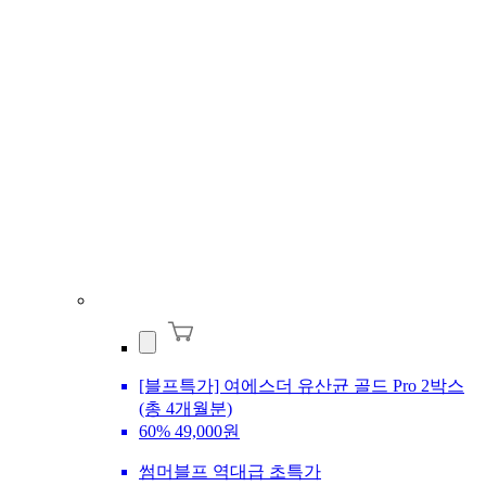
[블프특가] 여에스더 유산균 골드 Pro 2박스
(총 4개월분)
60%
49,000원
썸머블프 역대급 초특가