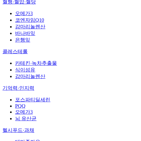
혈행·혈압·혈당
오메가3
코엔자임Q10
감마리놀렌산
바나바잎
은행잎
콜레스테롤
카테킨·녹차추출물
식이섬유
감마리놀렌산
기억력·인지력
포스파티딜세린
PQQ
오메가3
뇌 유산균
헬시푸드·과채