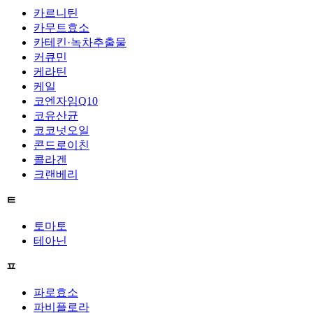
카르니틴
카무트효소
카테킨·녹차추출물
커큐민
케라틴
케일
코엔자임Q10
코유산균
코코넛오일
콘드로이친
콜라겐
크랜베리
ㅌ
토마토
테아닌
ㅍ
파로효소
파비플로라