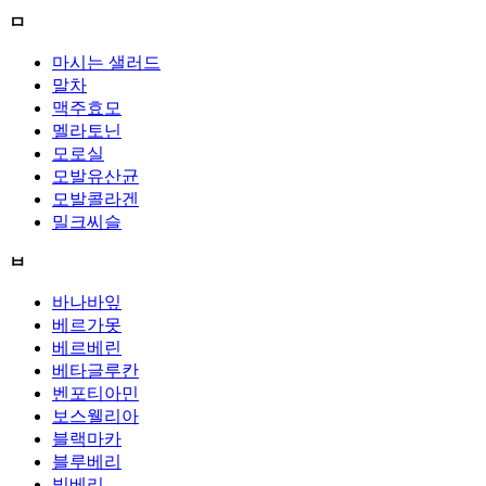
ㅁ
마시는 샐러드
말차
맥주효모
멜라토닌
모로실
모발유산균
모발콜라겐
밀크씨슬
ㅂ
바나바잎
베르가못
베르베린
베타글루칸
벤포티아민
보스웰리아
블랙마카
블루베리
빌베리