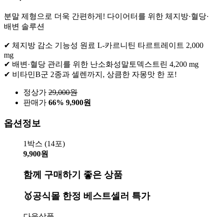
분말 제형으로 더욱 간편하게! 다이어터를 위한 체지방·혈당·
배변 솔루션
✔ 체지방 감소 기능성 원료 L-카르니틴 타르트레이트 2,000
mg
✔ 배변·혈당 관리를 위한 난소화성말토덱스트린 4,200 mg
✔ 비타민B군 2종과 셀렌까지, 상큼한 자몽맛 한 포!
정상가
29,000
원
판매가
66%
9,900원
옵션정보
1박스 (14포)
9,900원
함께 구매하기 좋은 상품
🥇공식몰 한정 베스트셀러 특가
다음상품