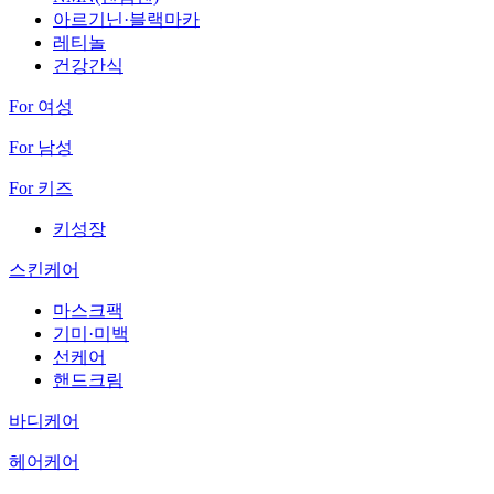
아르기닌·블랙마카
레티놀
건강간식
For 여성
For 남성
For 키즈
키성장
스킨케어
마스크팩
기미·미백
선케어
핸드크림
바디케어
헤어케어