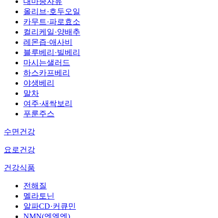
대마종자유
올리브·호두오일
카무트·파로효소
컬리케일·양배추
레몬즙·애사비
블루베리·빌베리
마시는샐러드
하스카프베리
야생베리
말차
여주·새싹보리
푸룬주스
수면건강
요로건강
건강식품
전해질
멜라토닌
알파CD·커큐민
NMN(엔엠엔)