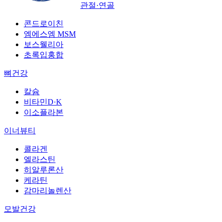
관절·연골
콘드로이친
엠에스엠 MSM
보스웰리아
초록입홍합
뼈건강
칼슘
비타민D·K
이소플라본
이너뷰티
콜라겐
엘라스틴
히알루론산
케라틴
감마리놀렌산
모발건강