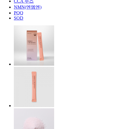
CCA 주스
NMN(엔엠엔)
PQQ
SOD