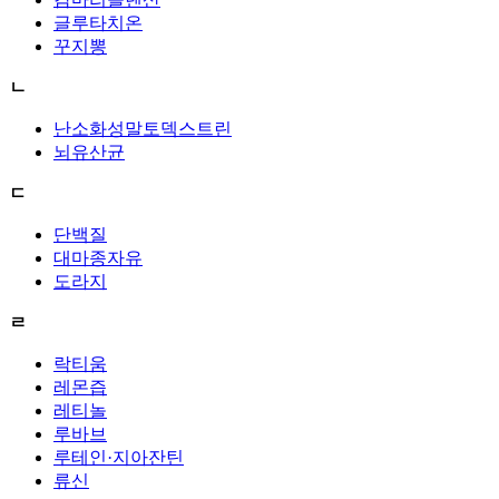
글루타치온
꾸지뽕
ㄴ
난소화성말토덱스트린
뇌유산균
ㄷ
단백질
대마종자유
도라지
ㄹ
락티움
레몬즙
레티놀
루바브
루테인·지아잔틴
류신