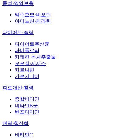
풍성·영양보충
맥주효모·비오틴
아미노산·케라틴
다이어트·슬림
다이어트유산균
파비플로라
카테킨·녹차추출물
모로실·시서스
카르니틴
가르시니아
피로개선·활력
종합비타민
비타민B군
벤포티아민
면역·항산화
비타민C