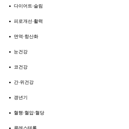
다이어트·슬림
피로개선·활력
면역·항산화
눈건강
코건강
간·위건강
갱년기
혈행·혈압·혈당
콜레스테롤