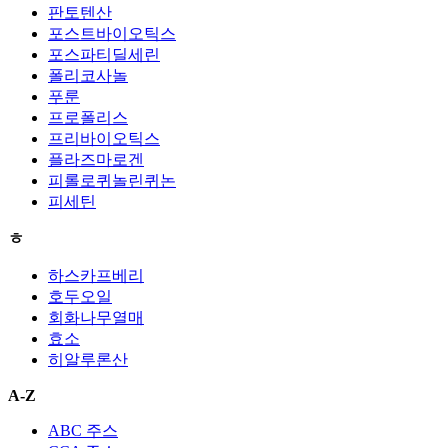
판토텐산
포스트바이오틱스
포스파티딜세린
폴리코사놀
푸룬
프로폴리스
프리바이오틱스
플라즈마로겐
피롤로퀴놀린퀴논
피세틴
ㅎ
하스카프베리
호두오일
회화나무열매
효소
히알루론산
A-Z
ABC 주스