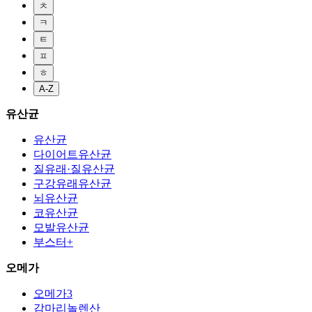
ㅊ
ㅋ
ㅌ
ㅍ
ㅎ
A-Z
유산균
유산균
다이어트유산균
질유래·질유산균
구강유래유산균
뇌유산균
코유산균
모발유산균
부스터+
오메가
오메가3
감마리놀렌산