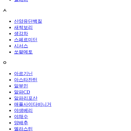
ㅅ
산양유단백질
새싹보리
생강차
스페르미딘
시서스
쏘팔메토
ㅇ
아르기닌
아스타잔틴
알부민
알파CD
알파리포산
애플사이다비니거
야생베리
야채수
양배추
엘라스틴