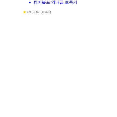
썸머블프 역대급 초특가
4.9 (리뷰 9,084개)