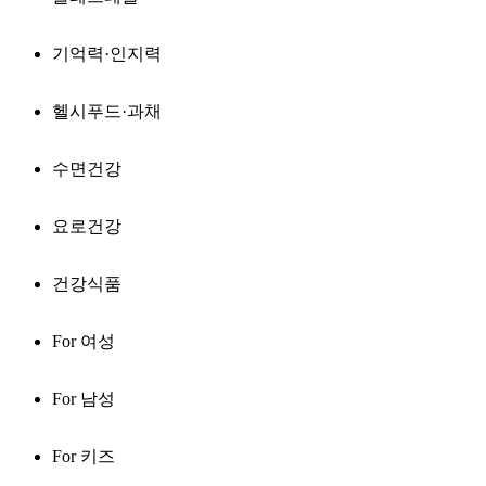
기억력·인지력
헬시푸드·과채
수면건강
요로건강
건강식품
For 여성
For 남성
For 키즈