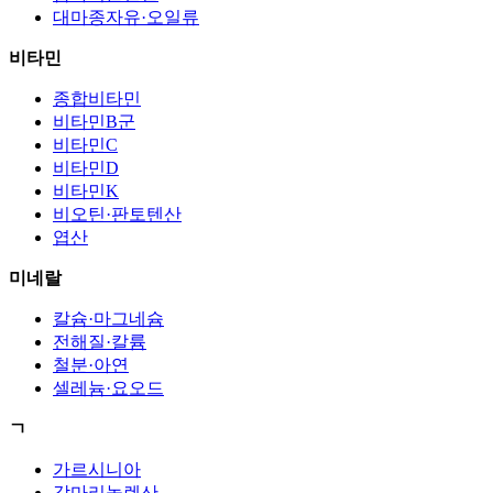
대마종자유·오일류
비타민
종합비타민
비타민B군
비타민C
비타민D
비타민K
비오틴·판토텐산
엽산
미네랄
칼슘·마그네슘
전해질·칼륨
철분·아연
셀레늄·요오드
ㄱ
가르시니아
감마리놀렌산