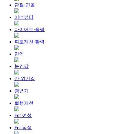
관절·연골
이너뷰티
다이어트·슬림
피로개선·활력
면역
눈건강
간·위건강
갱년기
혈행개선
For 여성
For 남성