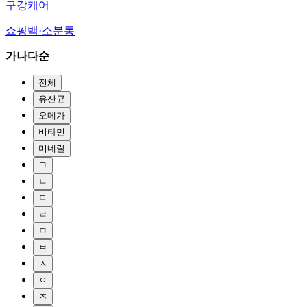
구강케어
쇼핑백·소분통
가나다순
전체
유산균
오메가
비타민
미네랄
ㄱ
ㄴ
ㄷ
ㄹ
ㅁ
ㅂ
ㅅ
ㅇ
ㅈ