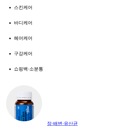
스킨케어
바디케어
헤어케어
구강케어
쇼핑백·소분통
장·배변·유산균