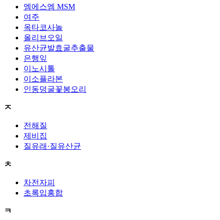
엠에스엠 MSM
여주
옥타코사놀
올리브오일
유산균발효굴추출물
은행잎
이노시톨
이소플라본
인동덩굴꽃봉오리
ㅈ
전해질
제비집
질유래·질유산균
ㅊ
차전자피
초록입홍합
ㅋ