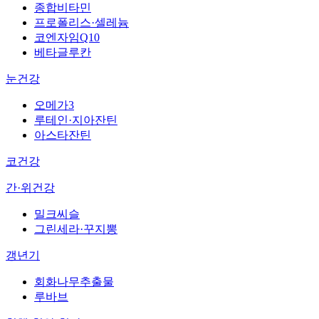
종합비타민
프로폴리스·셀레늄
코엔자임Q10
베타글루칸
눈건강
오메가3
루테인·지아잔틴
아스타잔틴
코건강
간·위건강
밀크씨슬
그린세라·꾸지뽕
갱년기
회화나무추출물
루바브