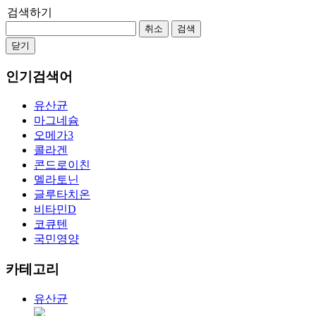
검색하기
취소
검색
닫기
인기검색어
유산균
마그네슘
오메가3
콜라겐
콘드로이친
멜라토닌
글루타치온
비타민D
코큐텐
국민영양
카테고리
유산균