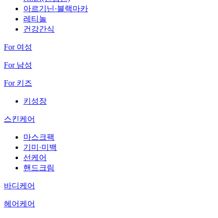
아르기닌·블랙마카
레티놀
건강간식
For 여성
For 남성
For 키즈
키성장
스킨케어
마스크팩
기미·미백
선케어
핸드크림
바디케어
헤어케어