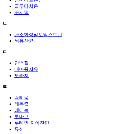
글루타치온
꾸지뽕
ㄴ
난소화성말토덱스트린
뇌유산균
ㄷ
단백질
대마종자유
도라지
ㄹ
락티움
레몬즙
레티놀
루바브
루테인·지아잔틴
류신