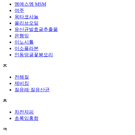
엠에스엠 MSM
여주
옥타코사놀
올리브오일
유산균발효굴추출물
은행잎
이노시톨
이소플라본
인동덩굴꽃봉오리
ㅈ
전해질
제비집
질유래·질유산균
ㅊ
차전자피
초록입홍합
ㅋ