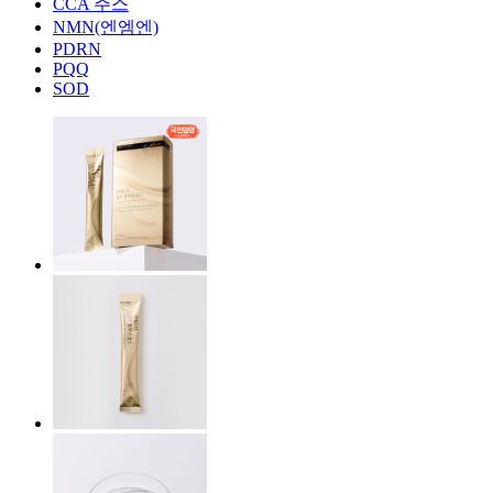
CCA 주스
NMN(엔엠엔)
PDRN
PQQ
SOD