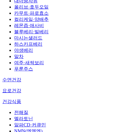
대마종자유
올리브·호두오일
카무트·파로효소
컬리케일·양배추
레몬즙·애사비
블루베리·빌베리
마시는샐러드
하스카프베리
야생베리
말차
여주·새싹보리
푸룬주스
수면건강
요로건강
건강식품
전해질
멜라토닌
알파CD·커큐민
NMN(엔엠엔)