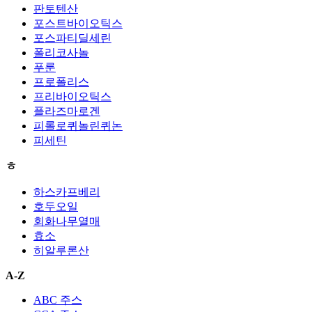
판토텐산
포스트바이오틱스
포스파티딜세린
폴리코사놀
푸룬
프로폴리스
프리바이오틱스
플라즈마로겐
피롤로퀴놀린퀴논
피세틴
ㅎ
하스카프베리
호두오일
회화나무열매
효소
히알루론산
A-Z
ABC 주스