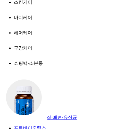
스킨케어
바디케어
헤어케어
구강케어
쇼핑백·소분통
장·배변·유산균
프로바이오틱스