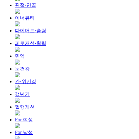
관절·연골
이너뷰티
다이어트·슬림
피로개선·활력
면역
눈건강
간·위건강
갱년기
혈행개선
For 여성
For 남성