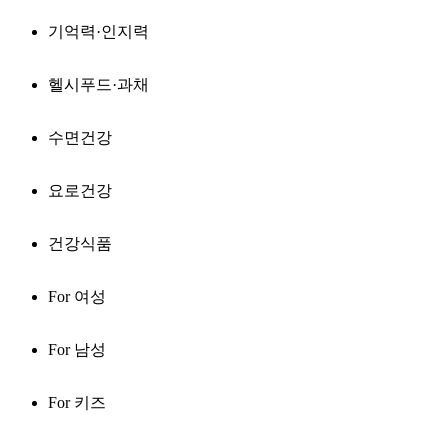
기억력·인지력
헬시푸드·과채
수면건강
요로건강
건강식품
For 여성
For 남성
For 키즈