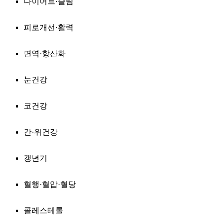
다이어트·슬림
피로개선·활력
면역·항산화
눈건강
코건강
간·위건강
갱년기
혈행·혈압·혈당
콜레스테롤