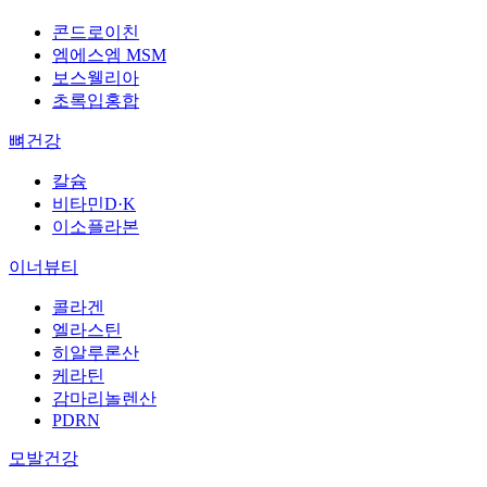
콘드로이친
엠에스엠 MSM
보스웰리아
초록입홍합
뼈건강
칼슘
비타민D·K
이소플라본
이너뷰티
콜라겐
엘라스틴
히알루론산
케라틴
감마리놀렌산
PDRN
모발건강