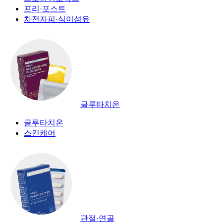
프리·포스트
차전자피·식이섬유
글루타치온
글루타치온
스킨케어
관절·연골