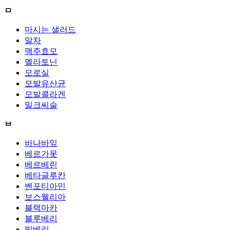
ㅁ
마시는 샐러드
말차
맥주효모
멜라토닌
모로실
모발유산균
모발콜라겐
밀크씨슬
ㅂ
바나바잎
베르가못
베르베린
베타글루칸
벤포티아민
보스웰리아
블랙마카
블루베리
빌베리