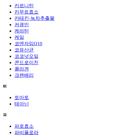
카르니틴
카무트효소
카테킨·녹차추출물
커큐민
케라틴
케일
코엔자임Q10
코유산균
코코넛오일
콘드로이친
콜라겐
크랜베리
ㅌ
토마토
테아닌
ㅍ
파로효소
파비플로라