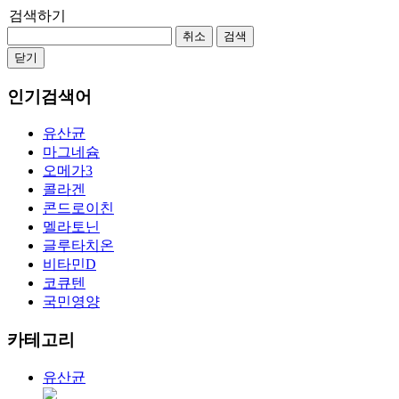
검색하기
취소
검색
닫기
인기검색어
유산균
마그네슘
오메가3
콜라겐
콘드로이친
멜라토닌
글루타치온
비타민D
코큐텐
국민영양
카테고리
유산균