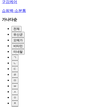
구강케어
쇼핑백·소분통
가나다순
전체
유산균
오메가
비타민
미네랄
ㄱ
ㄴ
ㄷ
ㄹ
ㅁ
ㅂ
ㅅ
ㅇ
ㅈ