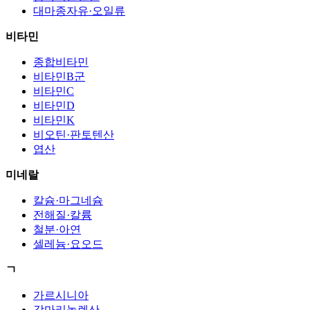
대마종자유·오일류
비타민
종합비타민
비타민B군
비타민C
비타민D
비타민K
비오틴·판토텐산
엽산
미네랄
칼슘·마그네슘
전해질·칼륨
철분·아연
셀레늄·요오드
ㄱ
가르시니아
감마리놀렌산