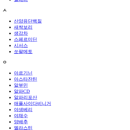
ㅅ
산양유단백질
새싹보리
생강차
스페르미딘
시서스
쏘팔메토
ㅇ
아르기닌
아스타잔틴
알부민
알파CD
알파리포산
애플사이다비니거
야생베리
야채수
양배추
엘라스틴