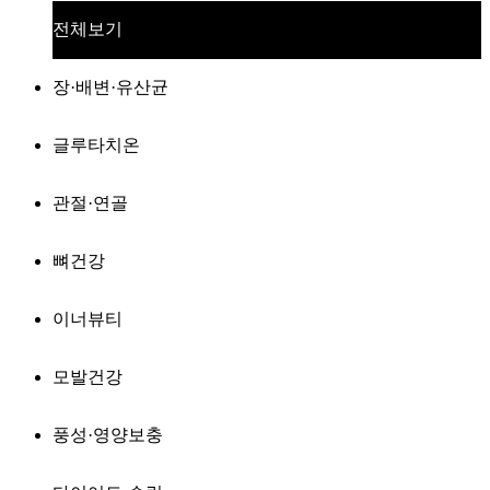
전체보기
장·배변·유산균
글루타치온
관절·연골
뼈건강
이너뷰티
모발건강
풍성·영양보충