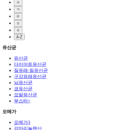
ㅊ
ㅋ
ㅌ
ㅍ
ㅎ
A-Z
유산균
유산균
다이어트유산균
질유래·질유산균
구강유래유산균
뇌유산균
코유산균
모발유산균
부스터+
오메가
오메가3
감마리놀렌산