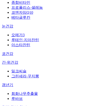
종합비타민
프로폴리스·셀레늄
코엔자임Q10
베타글루칸
눈건강
오메가3
루테인·지아잔틴
아스타잔틴
코건강
간·위건강
밀크씨슬
그린세라·꾸지뽕
갱년기
회화나무추출물
루바브