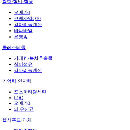
혈행·혈압·혈당
오메가3
코엔자임Q10
감마리놀렌산
바나바잎
은행잎
콜레스테롤
카테킨·녹차추출물
식이섬유
감마리놀렌산
기억력·인지력
포스파티딜세린
PQQ
오메가3
뇌 유산균
헬시푸드·과채