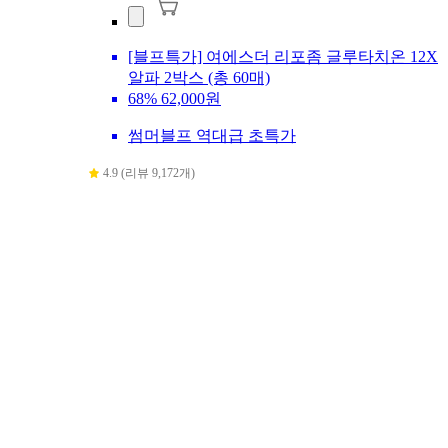
[블프특가] 여에스더 리포좀 글루타치온 12X
알파 2박스 (총 60매)
68%
62,000원
썸머블프 역대급 초특가
4.9 (리뷰 9,172개)