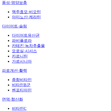
풍성·영양보충
맥주효모·비오틴
아미노산·케라틴
다이어트·슬림
다이어트유산균
파비플로라
카테킨·녹차추출물
모로실·시서스
카르니틴
가르시니아
피로개선·활력
종합비타민
비타민B군
벤포티아민
면역·항산화
비타민C