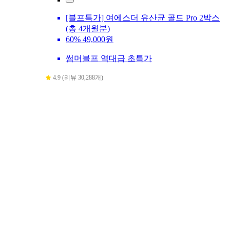
[블프특가] 여에스더 유산균 골드 Pro 2박스
(총 4개월분)
60%
49,000원
썸머블프 역대급 초특가
4.9 (리뷰 30,288개)