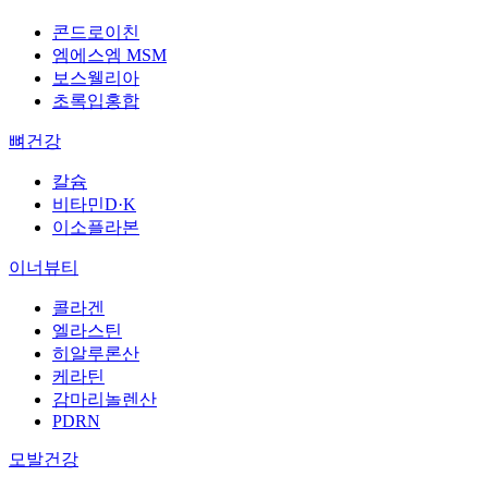
콘드로이친
엠에스엠 MSM
보스웰리아
초록입홍합
뼈건강
칼슘
비타민D·K
이소플라본
이너뷰티
콜라겐
엘라스틴
히알루론산
케라틴
감마리놀렌산
PDRN
모발건강