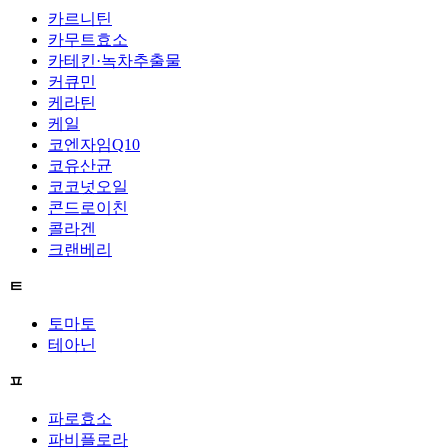
카르니틴
카무트효소
카테킨·녹차추출물
커큐민
케라틴
케일
코엔자임Q10
코유산균
코코넛오일
콘드로이친
콜라겐
크랜베리
ㅌ
토마토
테아닌
ㅍ
파로효소
파비플로라