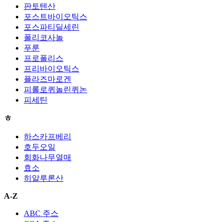
판토텐산
포스트바이오틱스
포스파티딜세린
폴리코사놀
푸룬
프로폴리스
프리바이오틱스
플라즈마로겐
피롤로퀴놀린퀴논
피세틴
ㅎ
하스카프베리
호두오일
회화나무열매
효소
히알루론산
A-Z
ABC 주스