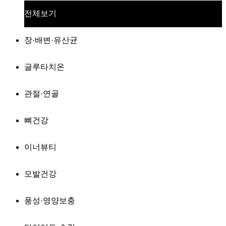
전체보기
장·배변·유산균
글루타치온
관절·연골
뼈건강
이너뷰티
모발건강
풍성·영양보충