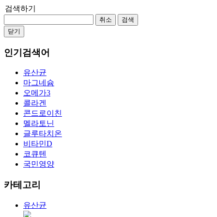
검색하기
취소
검색
닫기
인기검색어
유산균
마그네슘
오메가3
콜라겐
콘드로이친
멜라토닌
글루타치온
비타민D
코큐텐
국민영양
카테고리
유산균