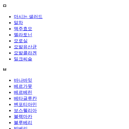
ㅁ
마시는 샐러드
말차
맥주효모
멜라토닌
모로실
모발유산균
모발콜라겐
밀크씨슬
ㅂ
바나바잎
베르가못
베르베린
베타글루칸
벤포티아민
보스웰리아
블랙마카
블루베리
빌베리