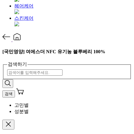
헤어케어
스킨케어
[국민영양] 여에스더 NFC 유기농 블루베리 100%
검색하기
검색
고민별
성분별