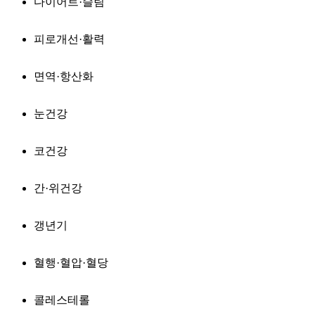
다이어트·슬림
피로개선·활력
면역·항산화
눈건강
코건강
간·위건강
갱년기
혈행·혈압·혈당
콜레스테롤