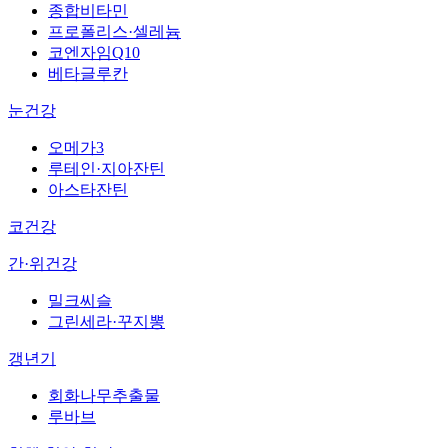
종합비타민
프로폴리스·셀레늄
코엔자임Q10
베타글루칸
눈건강
오메가3
루테인·지아잔틴
아스타잔틴
코건강
간·위건강
밀크씨슬
그린세라·꾸지뽕
갱년기
회화나무추출물
루바브