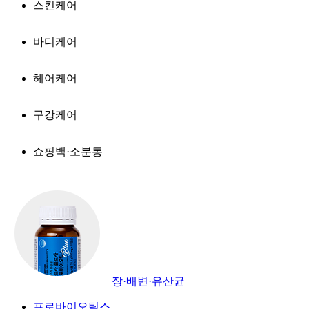
스킨케어
바디케어
헤어케어
구강케어
쇼핑백·소분통
장·배변·유산균
프로바이오틱스