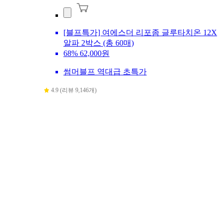
[블프특가] 여에스더 리포좀 글루타치온 12X
알파 2박스 (총 60매)
68%
62,000원
썸머블프 역대급 초특가
4.9 (리뷰 9,146개)