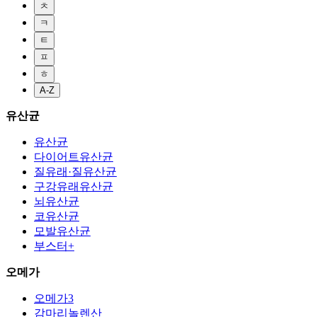
ㅊ
ㅋ
ㅌ
ㅍ
ㅎ
A-Z
유산균
유산균
다이어트유산균
질유래·질유산균
구강유래유산균
뇌유산균
코유산균
모발유산균
부스터+
오메가
오메가3
감마리놀렌산