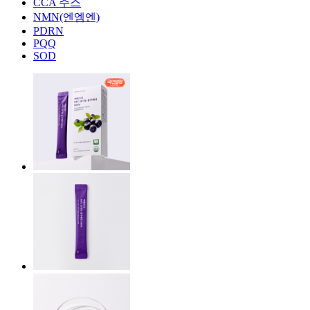
CCA 주스
NMN(엔엠엔)
PDRN
PQQ
SOD