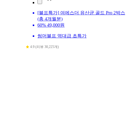
[블프특가] 여에스더 유산균 골드 Pro 2박스
(총 4개월분)
60%
49,000원
썸머블프 역대급 초특가
4.9 (리뷰 30,225개)