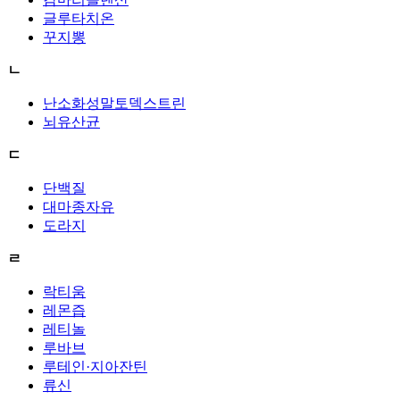
글루타치온
꾸지뽕
ㄴ
난소화성말토덱스트린
뇌유산균
ㄷ
단백질
대마종자유
도라지
ㄹ
락티움
레몬즙
레티놀
루바브
루테인·지아잔틴
류신