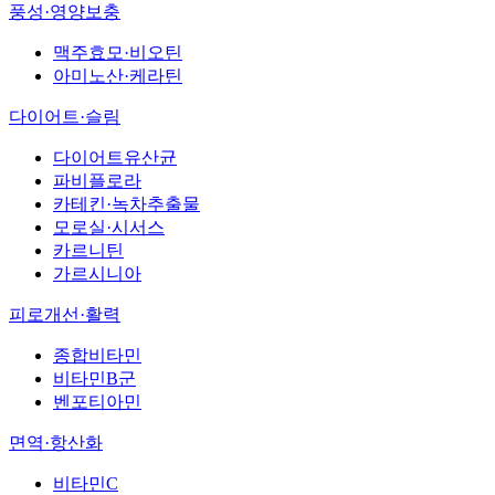
풍성·영양보충
맥주효모·비오틴
아미노산·케라틴
다이어트·슬림
다이어트유산균
파비플로라
카테킨·녹차추출물
모로실·시서스
카르니틴
가르시니아
피로개선·활력
종합비타민
비타민B군
벤포티아민
면역·항산화
비타민C