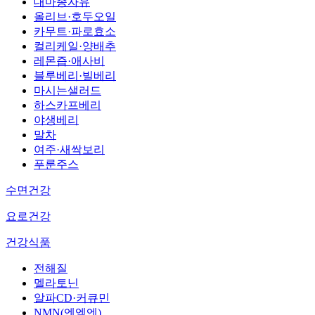
대마종자유
올리브·호두오일
카무트·파로효소
컬리케일·양배추
레몬즙·애사비
블루베리·빌베리
마시는샐러드
하스카프베리
야생베리
말차
여주·새싹보리
푸룬주스
수면건강
요로건강
건강식품
전해질
멜라토닌
알파CD·커큐민
NMN(엔엠엔)