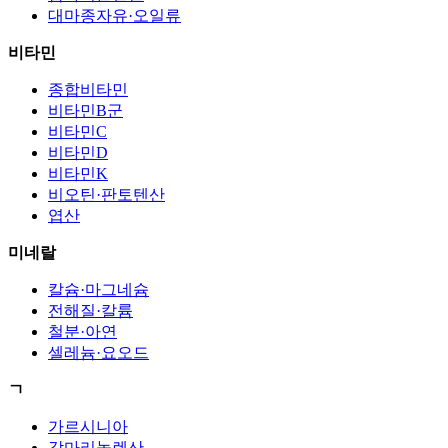
대마종자유·오일류
비타민
종합비타민
비타민B군
비타민C
비타민D
비타민K
비오틴·판토텐산
엽산
미네랄
칼슘·마그네슘
전해질·칼륨
철분·아연
셀레늄·요오드
ㄱ
가르시니아
감마리놀렌산