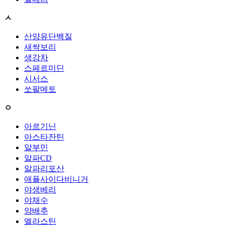
ㅅ
산양유단백질
새싹보리
생강차
스페르미딘
시서스
쏘팔메토
ㅇ
아르기닌
아스타잔틴
알부민
알파CD
알파리포산
애플사이다비니거
야생베리
야채수
양배추
엘라스틴