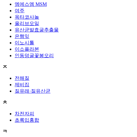
엠에스엠 MSM
여주
옥타코사놀
올리브오일
유산균발효굴추출물
은행잎
이노시톨
이소플라본
인동덩굴꽃봉오리
ㅈ
전해질
제비집
질유래·질유산균
ㅊ
차전자피
초록입홍합
ㅋ