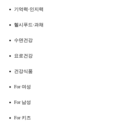
기억력·인지력
헬시푸드·과채
수면건강
요로건강
건강식품
For 여성
For 남성
For 키즈