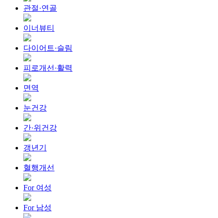
관절·연골
이너뷰티
다이어트·슬림
피로개선·활력
면역
눈건강
간·위건강
갱년기
혈행개선
For 여성
For 남성