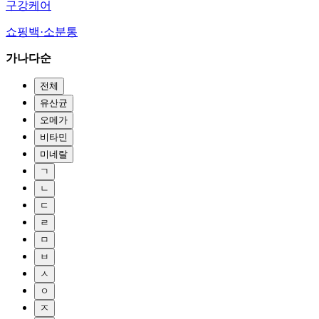
구강케어
쇼핑백·소분통
가나다순
전체
유산균
오메가
비타민
미네랄
ㄱ
ㄴ
ㄷ
ㄹ
ㅁ
ㅂ
ㅅ
ㅇ
ㅈ