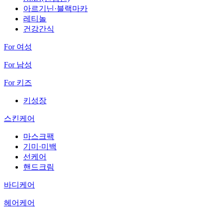
아르기닌·블랙마카
레티놀
건강간식
For 여성
For 남성
For 키즈
키성장
스킨케어
마스크팩
기미·미백
선케어
핸드크림
바디케어
헤어케어