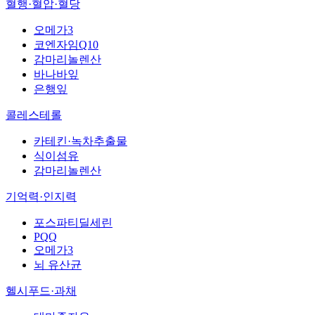
혈행·혈압·혈당
오메가3
코엔자임Q10
감마리놀렌산
바나바잎
은행잎
콜레스테롤
카테킨·녹차추출물
식이섬유
감마리놀렌산
기억력·인지력
포스파티딜세린
PQQ
오메가3
뇌 유산균
헬시푸드·과채