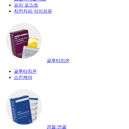
프리·포스트
차전자피·식이섬유
글루타치온
글루타치온
스킨케어
관절·연골