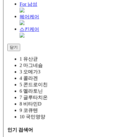
For 남성
헤어케어
스킨케어
닫기
1
유산균
2
마그네슘
3
오메가3
4
콜라겐
5
콘드로이친
6
멜라토닌
7
글루타치온
8
비타민D
9
코큐텐
10
국민영양
인기 검색어