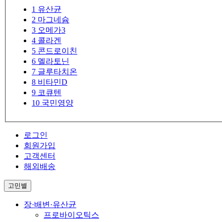
1
유산균
2
마그네슘
3
오메가3
4
콜라겐
5
콘드로이친
6
멜라토닌
7
글루타치온
8
비타민D
9
코큐텐
10
국민영양
로그인
회원가입
고객센터
해외배송
고민별
장·배변·유산균
프로바이오틱스