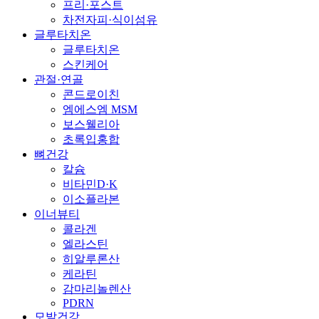
프리·포스트
차전자피·식이섬유
글루타치온
글루타치온
스킨케어
관절·연골
콘드로이친
엠에스엠 MSM
보스웰리아
초록입홍합
뼈건강
칼슘
비타민D·K
이소플라본
이너뷰티
콜라겐
엘라스틴
히알루론산
케라틴
감마리놀렌산
PDRN
모발건강