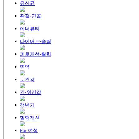
유산균
관절·연골
이너뷰티
다이어트·슬림
피로개선·활력
면역
눈건강
간·위건강
갱년기
혈행개선
For 여성