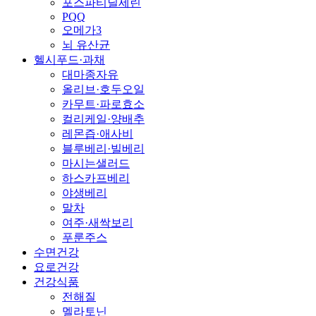
포스파티딜세린
PQQ
오메가3
뇌 유산균
헬시푸드·과채
대마종자유
올리브·호두오일
카무트·파로효소
컬리케일·양배추
레몬즙·애사비
블루베리·빌베리
마시는샐러드
하스카프베리
야생베리
말차
여주·새싹보리
푸룬주스
수면건강
요로건강
건강식품
전해질
멜라토닌