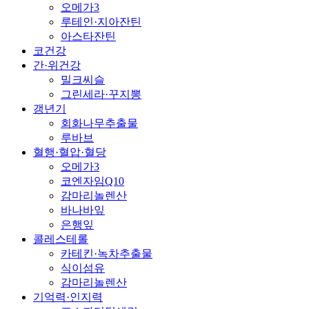
오메가3
루테인·지아잔틴
아스타잔틴
코건강
간·위건강
밀크씨슬
그린세라·꾸지뽕
갱년기
회화나무추출물
루바브
혈행·혈압·혈당
오메가3
코엔자임Q10
감마리놀렌산
바나바잎
은행잎
콜레스테롤
카테킨·녹차추출물
식이섬유
감마리놀렌산
기억력·인지력