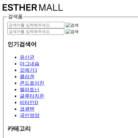
검색폼
인기검색어
유산균
마그네슘
오메가3
콜라겐
콘드로이친
멜라토닌
글루타치온
비타민D
코큐텐
국민영양
카테고리