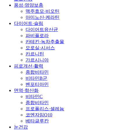
풍성·영양보충
맥주효모·비오틴
아미노산·케라틴
다이어트·슬림
다이어트유산균
파비플로라
카테킨·녹차추출물
모로실·시서스
카르니틴
가르시니아
피로개선·활력
종합비타민
비타민B군
벤포티아민
면역·항산화
비타민C
종합비타민
프로폴리스·셀레늄
코엔자임Q10
베타글루칸
눈건강