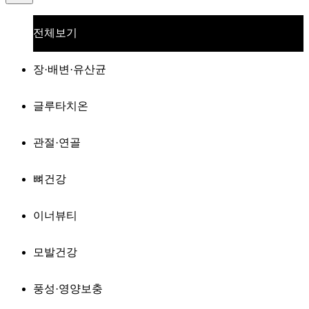
전체보기
장·배변·유산균
글루타치온
관절·연골
뼈건강
이너뷰티
모발건강
풍성·영양보충