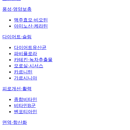
풍성·영양보충
맥주효모·비오틴
아미노산·케라틴
다이어트·슬림
다이어트유산균
파비플로라
카테킨·녹차추출물
모로실·시서스
카르니틴
가르시니아
피로개선·활력
종합비타민
비타민B군
벤포티아민
면역·항산화