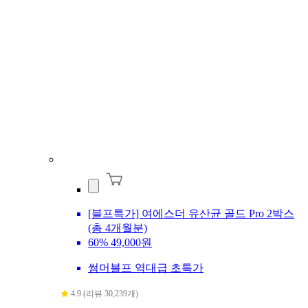
[블프특가] 여에스더 유산균 골드 Pro 2박스
(총 4개월분)
60%
49,000원
썸머블프 역대급 초특가
4.9 (리뷰 30,239개)