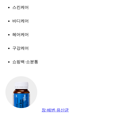
스킨케어
바디케어
헤어케어
구강케어
쇼핑백·소분통
장·배변·유산균