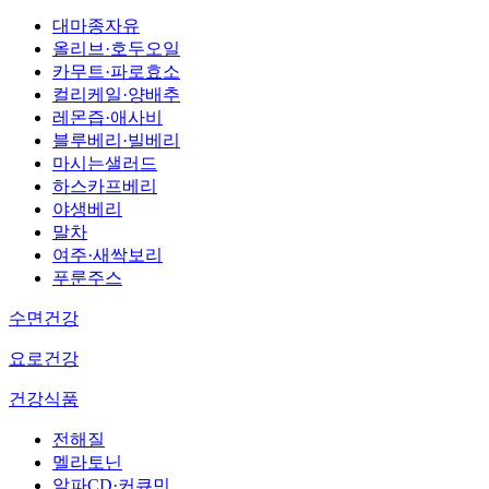
대마종자유
올리브·호두오일
카무트·파로효소
컬리케일·양배추
레몬즙·애사비
블루베리·빌베리
마시는샐러드
하스카프베리
야생베리
말차
여주·새싹보리
푸룬주스
수면건강
요로건강
건강식품
전해질
멜라토닌
알파CD·커큐민