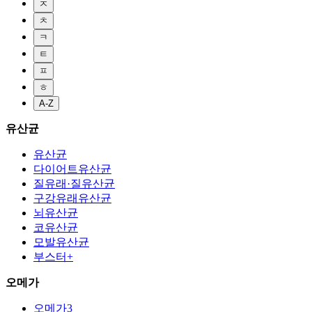
ㅈ
ㅊ
ㅋ
ㅌ
ㅍ
ㅎ
A-Z
유산균
유산균
다이어트유산균
질유래·질유산균
구강유래유산균
뇌유산균
코유산균
모발유산균
부스터+
오메가
오메가3