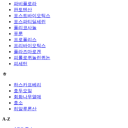
파비플로라
판토텐산
포스트바이오틱스
포스파티딜세린
폴리코사놀
푸룬
프로폴리스
프리바이오틱스
플라즈마로겐
피롤로퀴놀린퀴논
피세틴
ㅎ
하스카프베리
호두오일
회화나무열매
효소
히알루론산
A-Z