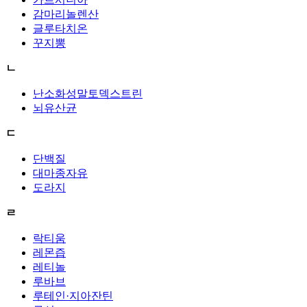
감마리놀렌산
글루타치온
꾸지뽕
ㄴ
난소화성말토덱스트린
뇌유산균
ㄷ
단백질
대마종자유
도라지
ㄹ
락티움
레몬즙
레티놀
루바브
루테인·지아잔틴