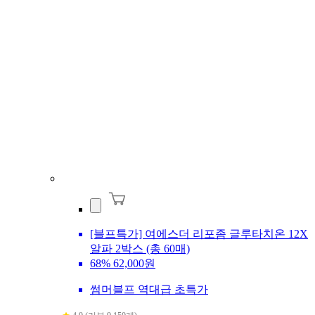
[블프특가] 여에스더 리포좀 글루타치온 12X
알파 2박스 (총 60매)
68%
62,000원
썸머블프 역대급 초특가