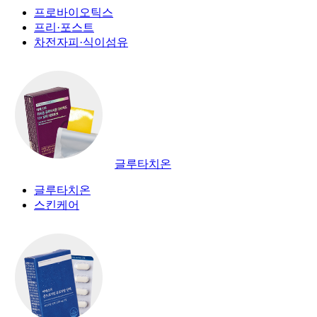
프로바이오틱스
프리·포스트
차전자피·식이섬유
글루타치온
글루타치온
스킨케어