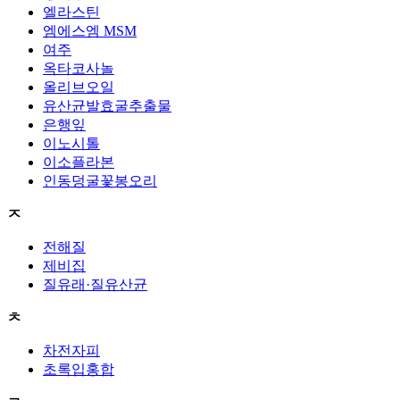
엘라스틴
엠에스엠 MSM
여주
옥타코사놀
올리브오일
유산균발효굴추출물
은행잎
이노시톨
이소플라본
인동덩굴꽃봉오리
ㅈ
전해질
제비집
질유래·질유산균
ㅊ
차전자피
초록입홍합