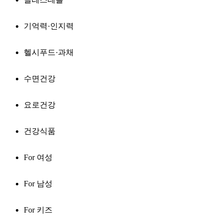
기억력·인지력
헬시푸드·과채
수면건강
요로건강
건강식품
For 여성
For 남성
For 키즈