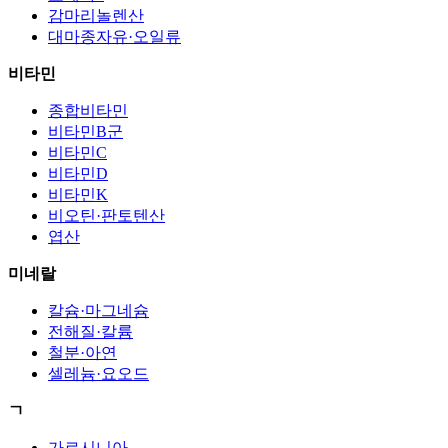
감마리놀렌산
대마종자유·오일류
비타민
종합비타민
비타민B군
비타민C
비타민D
비타민K
비오틴·판토텐산
엽산
미네랄
칼슘·마그네슘
전해질·칼륨
철분·아연
셀레늄·요오드
ㄱ
가르시니아