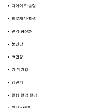
다이어트·슬림
피로개선·활력
면역·항산화
눈건강
코건강
간·위건강
갱년기
혈행·혈압·혈당
콜레스테롤