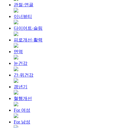
관절·연골
이너뷰티
다이어트·슬림
피로개선·활력
면역
눈건강
간·위건강
갱년기
혈행개선
For 여성
For 남성