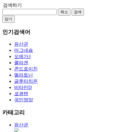
검색하기
취소
검색
닫기
인기검색어
유산균
마그네슘
오메가3
콜라겐
콘드로이친
멜라토닌
글루타치온
비타민D
코큐텐
국민영양
카테고리
유산균