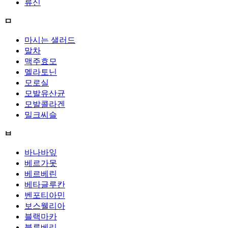
류신
ㅁ
마시는 샐러드
말차
맥주효모
멜라토닌
모로실
모발유산균
모발콜라겐
밀크씨슬
ㅂ
바나바잎
베르가못
베르베린
베타글루칸
벤포티아민
보스웰리아
블랙마카
블루베리