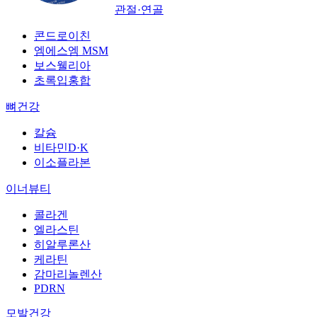
관절·연골
콘드로이친
엠에스엠 MSM
보스웰리아
초록입홍합
뼈건강
칼슘
비타민D·K
이소플라본
이너뷰티
콜라겐
엘라스틴
히알루론산
케라틴
감마리놀렌산
PDRN
모발건강