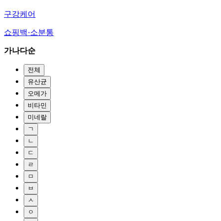
구강케어
쇼핑백·소분통
가나다순
전체
유산균
오메가
비타민
미네랄
ㄱ
ㄴ
ㄷ
ㄹ
ㅁ
ㅂ
ㅅ
ㅇ