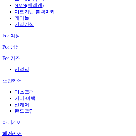
NMN(엔엠엔)
아르기닌·블랙마카
레티놀
건강간식
For 여성
For 남성
For 키즈
키성장
스킨케어
마스크팩
기미·미백
선케어
핸드크림
바디케어
헤어케어