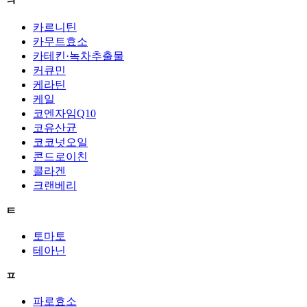
ㅋ
카르니틴
카무트효소
카테킨·녹차추출물
커큐민
케라틴
케일
코엔자임Q10
코유산균
코코넛오일
콘드로이친
콜라겐
크랜베리
ㅌ
토마토
테아닌
ㅍ
파로효소