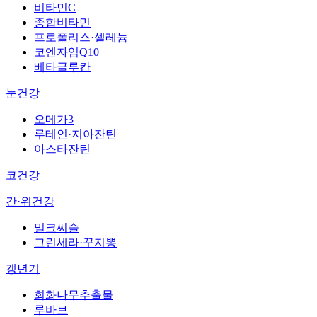
비타민C
종합비타민
프로폴리스·셀레늄
코엔자임Q10
베타글루칸
눈건강
오메가3
루테인·지아잔틴
아스타잔틴
코건강
간·위건강
밀크씨슬
그린세라·꾸지뽕
갱년기
회화나무추출물
루바브