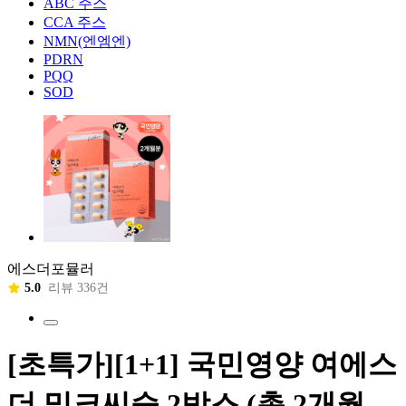
ABC 주스
CCA 주스
NMN(엔엠엔)
PDRN
PQQ
SOD
에스더포뮬러
5.0
리뷰 336건
[초특가][1+1] 국민영양 여에스
더 밀크씨슬 2박스 (총 2개월