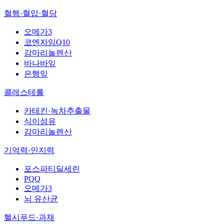
혈행·혈압·혈당
오메가3
코엔자임Q10
감마리놀렌산
바나바잎
은행잎
콜레스테롤
카테킨·녹차추출물
식이섬유
감마리놀렌산
기억력·인지력
포스파티딜세린
PQQ
오메가3
뇌 유산균
헬시푸드·과채