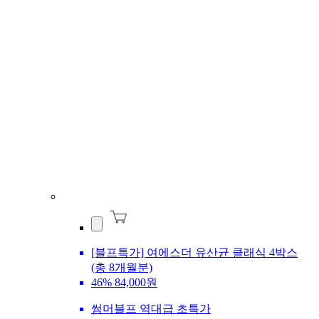
[블프특가] 여에스더 유산균 클래식 4박스
(총 8개월분)
46%
84,000원
썸머블프 역대급 초특가