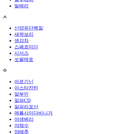
빌베리
ㅅ
산양유단백질
새싹보리
생강차
스페르미딘
시서스
쏘팔메토
ㅇ
아르기닌
아스타잔틴
알부민
알파CD
알파리포산
애플사이다비니거
야생베리
야채수
양배추