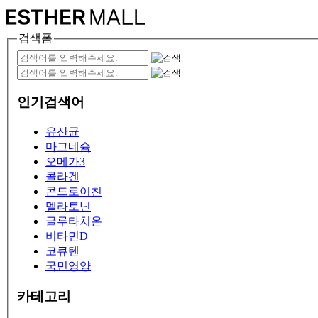
검색폼
인기검색어
유산균
마그네슘
오메가3
콜라겐
콘드로이친
멜라토닌
글루타치온
비타민D
코큐텐
국민영양
카테고리