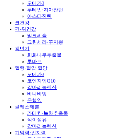
오메가3
루테인·지아잔틴
아스타잔틴
코건강
간·위건강
밀크씨슬
그린세라·꾸지뽕
갱년기
회화나무추출물
루바브
혈행·혈압·혈당
오메가3
코엔자임Q10
감마리놀렌산
바나바잎
은행잎
콜레스테롤
카테킨·녹차추출물
식이섬유
감마리놀렌산
기억력·인지력