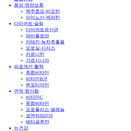
풍성·영양보충
맥주효모·비오틴
아미노산·케라틴
다이어트·슬림
다이어트유산균
파비플로라
카테킨·녹차추출물
모로실·시서스
카르니틴
가르시니아
피로개선·활력
종합비타민
비타민B군
벤포티아민
면역·항산화
비타민C
종합비타민
프로폴리스·셀레늄
코엔자임Q10
베타글루칸
눈건강