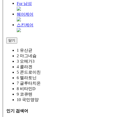
For 남성
헤어케어
스킨케어
닫기
1
유산균
2
마그네슘
3
오메가3
4
콜라겐
5
콘드로이친
6
멜라토닌
7
글루타치온
8
비타민D
9
코큐텐
10
국민영양
인기 검색어