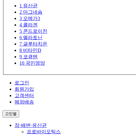
1
유산균
2
마그네슘
3
오메가3
4
콜라겐
5
콘드로이친
6
멜라토닌
7
글루타치온
8
비타민D
9
코큐텐
10
국민영양
로그인
회원가입
고객센터
해외배송
고민별
장·배변·유산균
프로바이오틱스