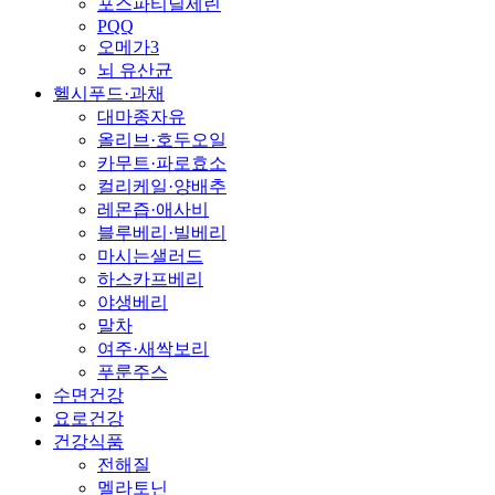
포스파티딜세린
PQQ
오메가3
뇌 유산균
헬시푸드·과채
대마종자유
올리브·호두오일
카무트·파로효소
컬리케일·양배추
레몬즙·애사비
블루베리·빌베리
마시는샐러드
하스카프베리
야생베리
말차
여주·새싹보리
푸룬주스
수면건강
요로건강
건강식품
전해질
멜라토닌