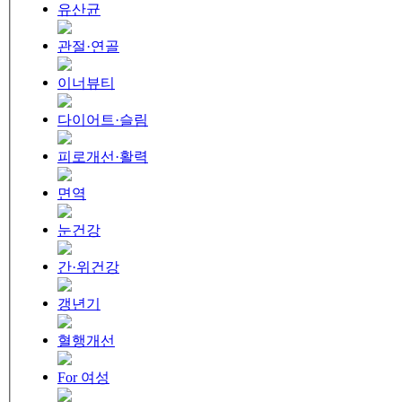
유산균
관절·연골
이너뷰티
다이어트·슬림
피로개선·활력
면역
눈건강
간·위건강
갱년기
혈행개선
For 여성