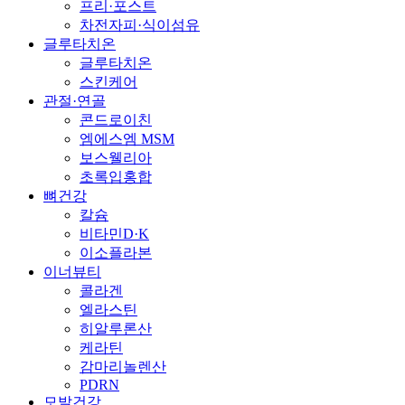
프리·포스트
차전자피·식이섬유
글루타치온
글루타치온
스킨케어
관절·연골
콘드로이친
엠에스엠 MSM
보스웰리아
초록입홍합
뼈건강
칼슘
비타민D·K
이소플라본
이너뷰티
콜라겐
엘라스틴
히알루론산
케라틴
감마리놀렌산
PDRN
모발건강