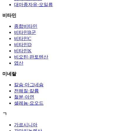
대마종자유·오일류
비타민
종합비타민
비타민B군
비타민C
비타민D
비타민K
비오틴·판토텐산
엽산
미네랄
칼슘·마그네슘
전해질·칼륨
철분·아연
셀레늄·요오드
ㄱ
가르시니아
감마리놀렌산