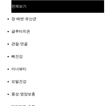
전체보기
장·배변·유산균
글루타치온
관절·연골
뼈건강
이너뷰티
모발건강
풍성·영양보충