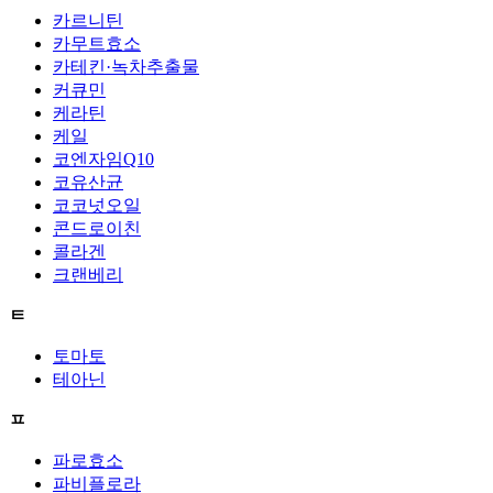
카르니틴
카무트효소
카테킨·녹차추출물
커큐민
케라틴
케일
코엔자임Q10
코유산균
코코넛오일
콘드로이친
콜라겐
크랜베리
ㅌ
토마토
테아닌
ㅍ
파로효소
파비플로라