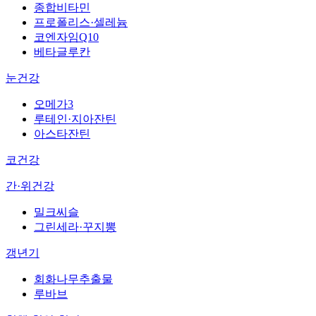
종합비타민
프로폴리스·셀레늄
코엔자임Q10
베타글루칸
눈건강
오메가3
루테인·지아잔틴
아스타잔틴
코건강
간·위건강
밀크씨슬
그린세라·꾸지뽕
갱년기
회화나무추출물
루바브