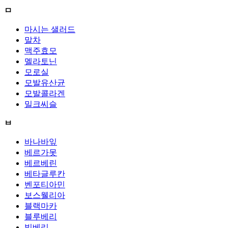
ㅁ
마시는 샐러드
말차
맥주효모
멜라토닌
모로실
모발유산균
모발콜라겐
밀크씨슬
ㅂ
바나바잎
베르가못
베르베린
베타글루칸
벤포티아민
보스웰리아
블랙마카
블루베리
빌베리