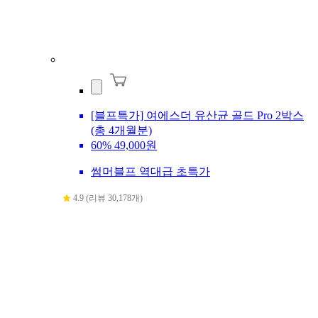
[블프특가] 여에스더 유산균 골드 Pro 2박스
(총 4개월분)
60%
49,000원
썸머블프 역대급 초특가
4.9 (리뷰 30,178개)