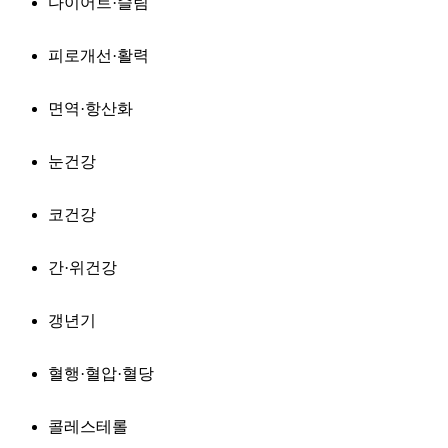
다이어트·슬림
피로개선·활력
면역·항산화
눈건강
코건강
간·위건강
갱년기
혈행·혈압·혈당
콜레스테롤