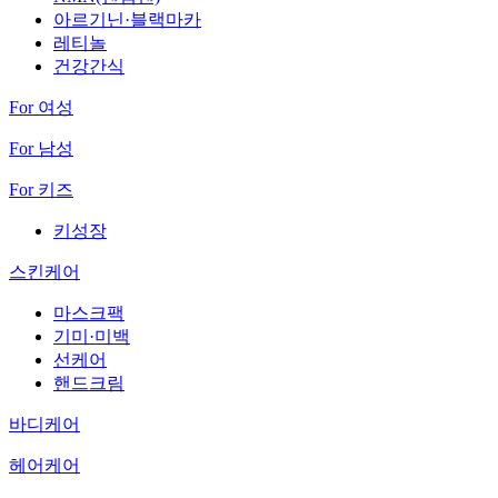
아르기닌·블랙마카
레티놀
건강간식
For 여성
For 남성
For 키즈
키성장
스킨케어
마스크팩
기미·미백
선케어
핸드크림
바디케어
헤어케어