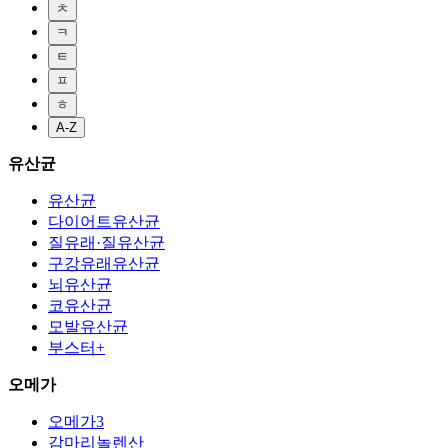
ㅊ
ㅋ
ㅌ
ㅍ
ㅎ
A-Z
유산균
유산균
다이어트유산균
질유래·질유산균
구강유래유산균
뇌유산균
코유산균
모발유산균
부스터+
오메가
오메가3
감마리놀렌산