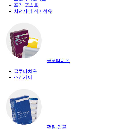
프리·포스트
차전자피·식이섬유
글루타치온
글루타치온
스킨케어
관절·연골