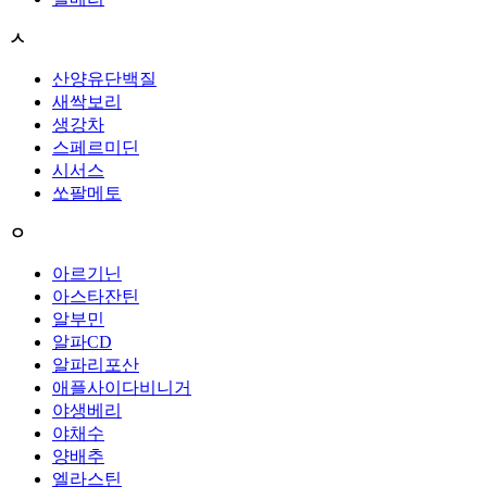
ㅅ
산양유단백질
새싹보리
생강차
스페르미딘
시서스
쏘팔메토
ㅇ
아르기닌
아스타잔틴
알부민
알파CD
알파리포산
애플사이다비니거
야생베리
야채수
양배추
엘라스틴