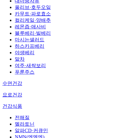
대마종자유
올리브·호두오일
카무트·파로효소
컬리케일·양배추
레몬즙·애사비
블루베리·빌베리
마시는샐러드
하스카프베리
야생베리
말차
여주·새싹보리
푸룬주스
수면건강
요로건강
건강식품
전해질
멜라토닌
알파CD·커큐민
NMN(엔엠엔)