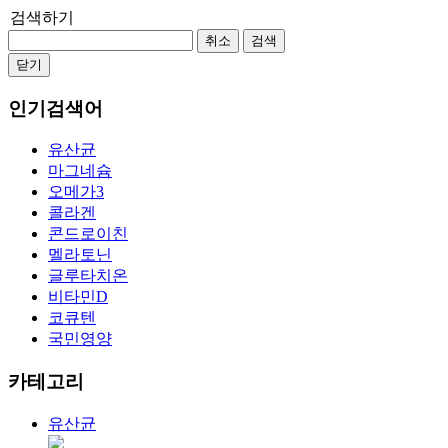
검색하기
취소
검색
닫기
인기검색어
유산균
마그네슘
오메가3
콜라겐
콘드로이친
멜라토닌
글루타치온
비타민D
코큐텐
국민영양
카테고리
유산균