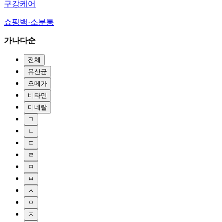
구강케어
쇼핑백·소분통
가나다순
전체
유산균
오메가
비타민
미네랄
ㄱ
ㄴ
ㄷ
ㄹ
ㅁ
ㅂ
ㅅ
ㅇ
ㅈ