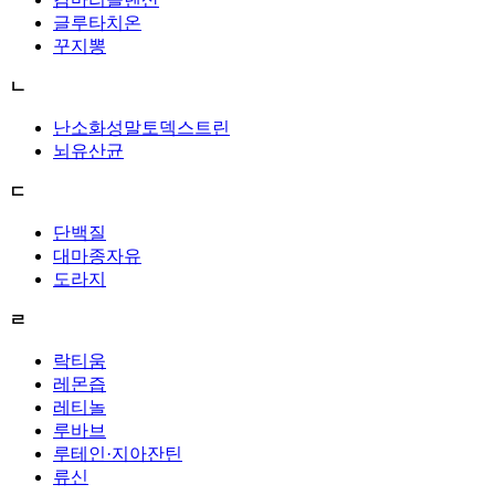
글루타치온
꾸지뽕
ㄴ
난소화성말토덱스트린
뇌유산균
ㄷ
단백질
대마종자유
도라지
ㄹ
락티움
레몬즙
레티놀
루바브
루테인·지아잔틴
류신