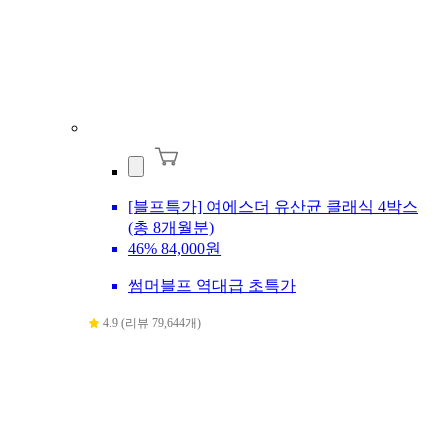
[블프특가] 여에스더 유산균 클래식 4박스
(총 8개월분)
46%
84,000원
썸머블프 역대급 초특가
4.9 (리뷰 79,644개)