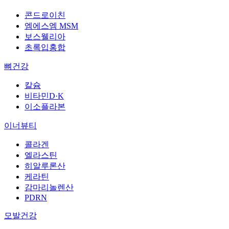
콘드로이친
엠에스엠 MSM
보스웰리아
초록입홍합
뼈건강
칼슘
비타민D·K
이소플라본
이너뷰티
콜라겐
엘라스틴
히알루론산
케라틴
감마리놀렌산
PDRN
모발건강