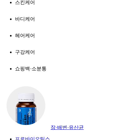
스킨케어
바디케어
헤어케어
구강케어
쇼핑백·소분통
장·배변·유산균
프로바이오틱스