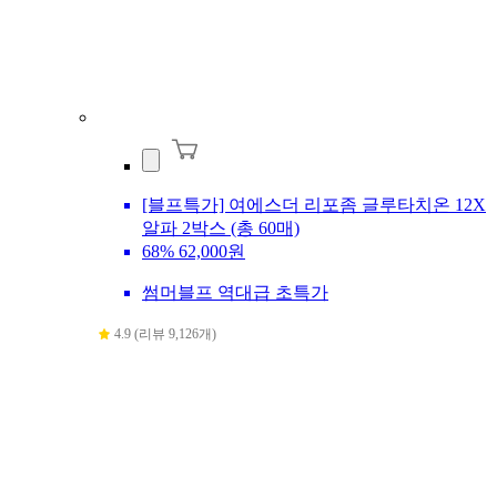
[블프특가] 여에스더 리포좀 글루타치온 12X
알파 2박스 (총 60매)
68%
62,000원
썸머블프 역대급 초특가
4.9 (리뷰 9,126개)