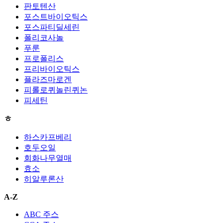
판토텐산
포스트바이오틱스
포스파티딜세린
폴리코사놀
푸룬
프로폴리스
프리바이오틱스
플라즈마로겐
피롤로퀴놀린퀴논
피세틴
ㅎ
하스카프베리
호두오일
회화나무열매
효소
히알루론산
A-Z
ABC 주스