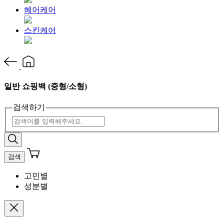
헤어케어
스킨케어
일반 쇼핑백 (중형/소형)
검색하기
검색
고민별
성분별