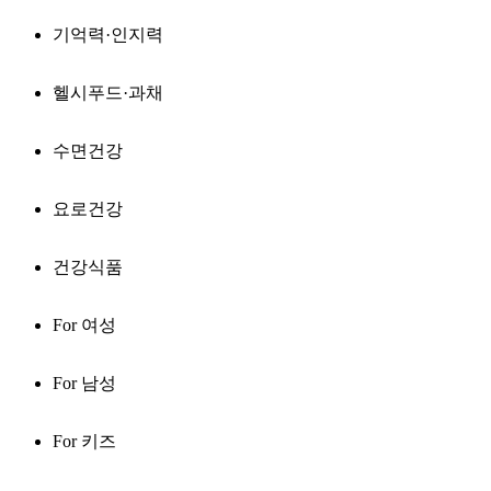
기억력·인지력
헬시푸드·과채
수면건강
요로건강
건강식품
For 여성
For 남성
For 키즈