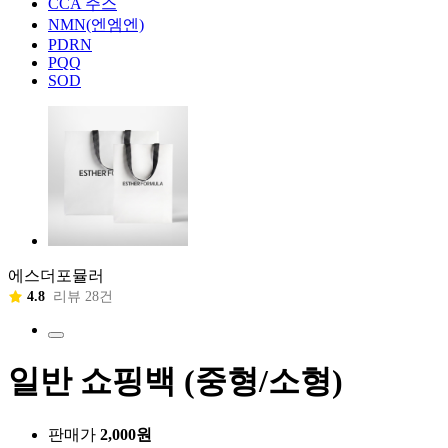
CCA 주스
NMN(엔엠엔)
PDRN
PQQ
SOD
에스더포뮬러
4.8
리뷰 28건
일반 쇼핑백 (중형/소형)
판매가
2,000원