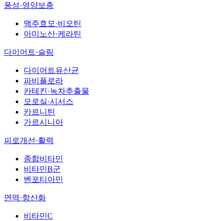
풍성·영양보충
맥주효모·비오틴
아미노산·케라틴
다이어트·슬림
다이어트유산균
파비플로라
카테킨·녹차추출물
모로실·시서스
카르니틴
가르시니아
피로개선·활력
종합비타민
비타민B군
벤포티아민
면역·항산화
비타민C