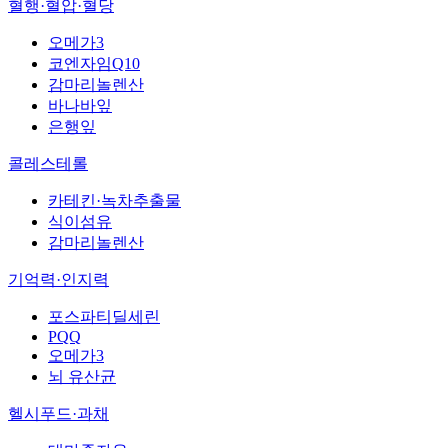
혈행·혈압·혈당
오메가3
코엔자임Q10
감마리놀렌산
바나바잎
은행잎
콜레스테롤
카테킨·녹차추출물
식이섬유
감마리놀렌산
기억력·인지력
포스파티딜세린
PQQ
오메가3
뇌 유산균
헬시푸드·과채