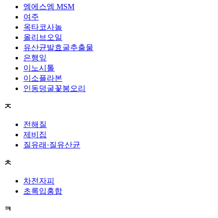
엠에스엠 MSM
여주
옥타코사놀
올리브오일
유산균발효굴추출물
은행잎
이노시톨
이소플라본
인동덩굴꽃봉오리
ㅈ
전해질
제비집
질유래·질유산균
ㅊ
차전자피
초록입홍합
ㅋ