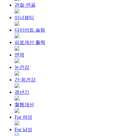
관절·연골
이너뷰티
다이어트·슬림
피로개선·활력
면역
눈건강
간·위건강
갱년기
혈행개선
For 여성
For 남성