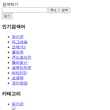
검색하기
취소
검색
닫기
인기검색어
유산균
마그네슘
오메가3
콜라겐
콘드로이친
멜라토닌
글루타치온
비타민D
코큐텐
국민영양
카테고리
유산균