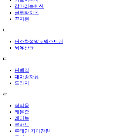
감마리놀렌산
글루타치온
꾸지뽕
ㄴ
난소화성말토덱스트린
뇌유산균
ㄷ
단백질
대마종자유
도라지
ㄹ
락티움
레몬즙
레티놀
루바브
루테인·지아잔틴