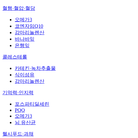
혈행·혈압·혈당
오메가3
코엔자임Q10
감마리놀렌산
바나바잎
은행잎
콜레스테롤
카테킨·녹차추출물
식이섬유
감마리놀렌산
기억력·인지력
포스파티딜세린
PQQ
오메가3
뇌 유산균
헬시푸드·과채