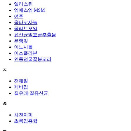
엘라스틴
엠에스엠 MSM
여주
옥타코사놀
올리브오일
유산균발효굴추출물
은행잎
이노시톨
이소플라본
인동덩굴꽃봉오리
ㅈ
전해질
제비집
질유래·질유산균
ㅊ
차전자피
초록입홍합