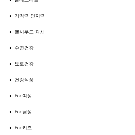
기억력·인지력
헬시푸드·과채
수면건강
요로건강
건강식품
For 여성
For 남성
For 키즈