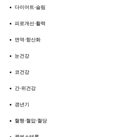
다이어트·슬림
피로개선·활력
면역·항산화
눈건강
코건강
간·위건강
갱년기
혈행·혈압·혈당
콜레스테롤