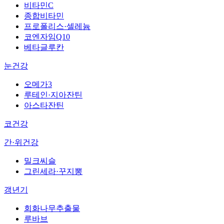
비타민C
종합비타민
프로폴리스·셀레늄
코엔자임Q10
베타글루칸
눈건강
오메가3
루테인·지아잔틴
아스타잔틴
코건강
간·위건강
밀크씨슬
그린세라·꾸지뽕
갱년기
회화나무추출물
루바브