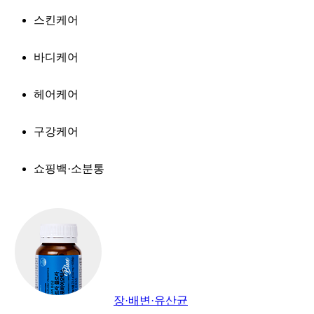
스킨케어
바디케어
헤어케어
구강케어
쇼핑백·소분통
장·배변·유산균