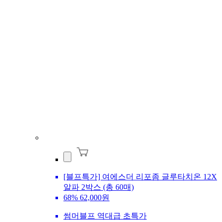
[블프특가] 여에스더 리포좀 글루타치온 12X
알파 2박스 (총 60매)
68%
62,000원
썸머블프 역대급 초특가