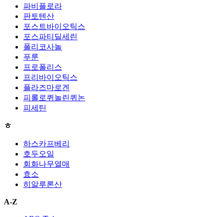
파비플로라
판토텐산
포스트바이오틱스
포스파티딜세린
폴리코사놀
푸룬
프로폴리스
프리바이오틱스
플라즈마로겐
피롤로퀴놀린퀴논
피세틴
ㅎ
하스카프베리
호두오일
회화나무열매
효소
히알루론산
A-Z