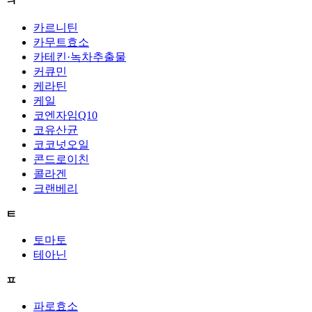
ㅋ
카르니틴
카무트효소
카테킨·녹차추출물
커큐민
케라틴
케일
코엔자임Q10
코유산균
코코넛오일
콘드로이친
콜라겐
크랜베리
ㅌ
토마토
테아닌
ㅍ
파로효소