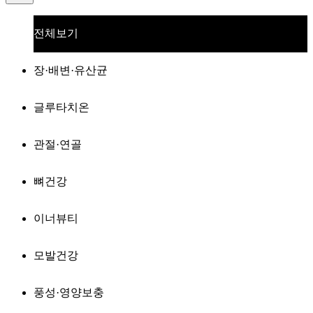
전체보기
장·배변·유산균
글루타치온
관절·연골
뼈건강
이너뷰티
모발건강
풍성·영양보충