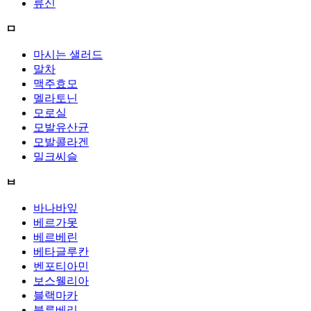
류신
ㅁ
마시는 샐러드
말차
맥주효모
멜라토닌
모로실
모발유산균
모발콜라겐
밀크씨슬
ㅂ
바나바잎
베르가못
베르베린
베타글루칸
벤포티아민
보스웰리아
블랙마카
블루베리