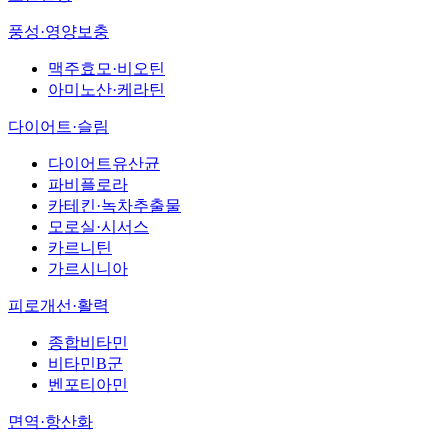
풍성·영양보충
맥주효모·비오틴
아미노산·케라틴
다이어트·슬림
다이어트유산균
파비플로라
카테킨·녹차추출물
모로실·시서스
카르니틴
가르시니아
피로개선·활력
종합비타민
비타민B군
벤포티아민
면역·항산화