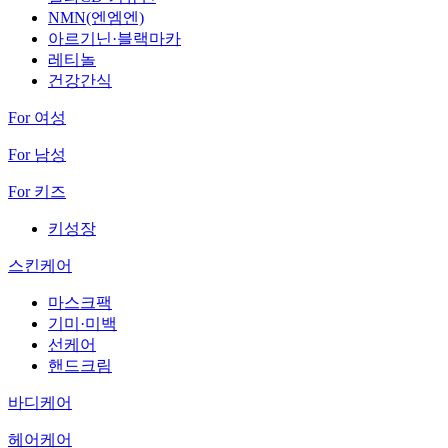
NMN(엔엠엔)
아르기닌·블랙마카
레티놀
건강간식
For 여성
For 남성
For 키즈
키성장
스킨케어
마스크팩
기미·미백
선케어
핸드크림
바디케어
헤어케어