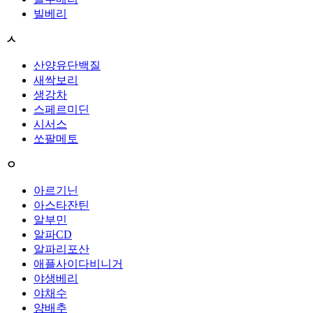
빌베리
ㅅ
산양유단백질
새싹보리
생강차
스페르미딘
시서스
쏘팔메토
ㅇ
아르기닌
아스타잔틴
알부민
알파CD
알파리포산
애플사이다비니거
야생베리
야채수
양배추