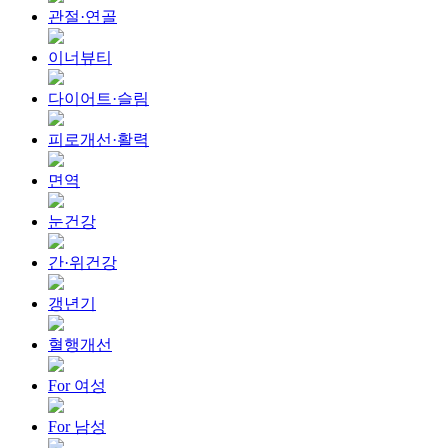
관절·연골
이너뷰티
다이어트·슬림
피로개선·활력
면역
눈건강
간·위건강
갱년기
혈행개선
For 여성
For 남성