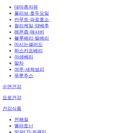
대마종자유
올리브·호두오일
카무트·파로효소
컬리케일·양배추
레몬즙·애사비
블루베리·빌베리
마시는샐러드
하스카프베리
야생베리
말차
여주·새싹보리
푸룬주스
수면건강
요로건강
건강식품
전해질
멜라토닌
알파CD·커큐민