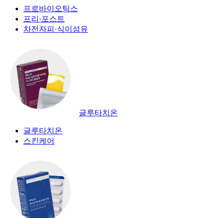
프로바이오틱스
프리·포스트
차전자피·식이섬유
글루타치온
글루타치온
스킨케어