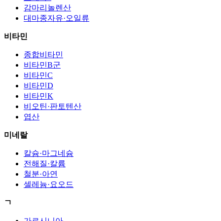
감마리놀렌산
대마종자유·오일류
비타민
종합비타민
비타민B군
비타민C
비타민D
비타민K
비오틴·판토텐산
엽산
미네랄
칼슘·마그네슘
전해질·칼륨
철분·아연
셀레늄·요오드
ㄱ
가르시니아