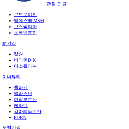
관절·연골
콘드로이친
엠에스엠 MSM
보스웰리아
초록입홍합
뼈건강
칼슘
비타민D·K
이소플라본
이너뷰티
콜라겐
엘라스틴
히알루론산
케라틴
감마리놀렌산
PDRN
모발건강