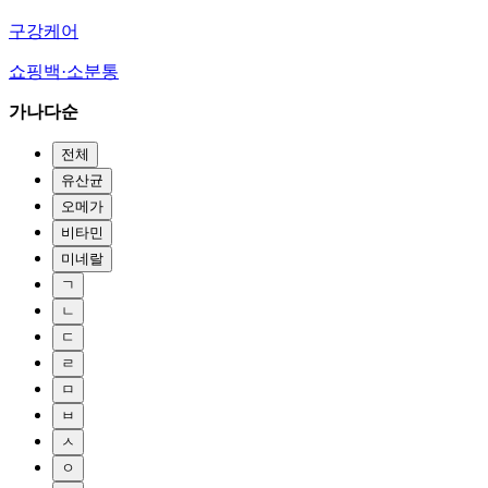
구강케어
쇼핑백·소분통
가나다순
전체
유산균
오메가
비타민
미네랄
ㄱ
ㄴ
ㄷ
ㄹ
ㅁ
ㅂ
ㅅ
ㅇ